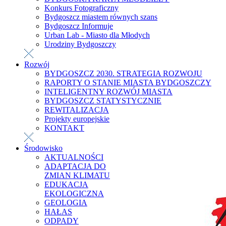
Konkurs Fotograficzny
Bydgoszcz miastem równych szans
Bydgoszcz Informuje
Urban Lab - Miasto dla Młodych
Urodziny Bydgoszczy
Rozwój
BYDGOSZCZ 2030. STRATEGIA ROZWOJU
RAPORTY O STANIE MIASTA BYDGOSZCZY
INTELIGENTNY ROZWÓJ MIASTA
BYDGOSZCZ STATYSTYCZNIE
REWITALIZACJA
Projekty europejskie
KONTAKT
Środowisko
AKTUALNOŚCI
ADAPTACJA DO
ZMIAN KLIMATU
EDUKACJA
EKOLOGICZNA
GEOLOGIA
HAŁAS
ODPADY