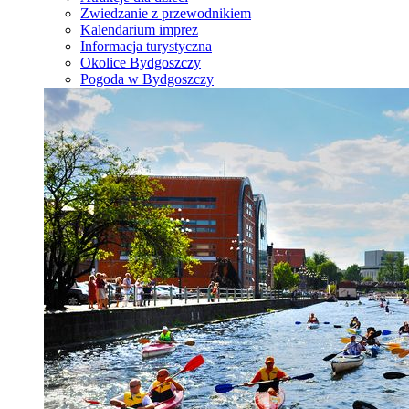
Zwiedzanie z przewodnikiem
Kalendarium imprez
Informacja turystyczna
Okolice Bydgoszczy
Pogoda w Bydgoszczy