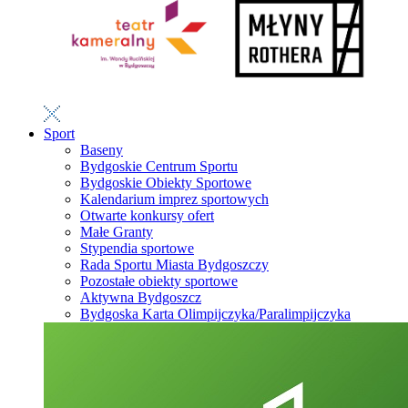
Sport
Baseny
Bydgoskie Centrum Sportu
Bydgoskie Obiekty Sportowe
Kalendarium imprez sportowych
Otwarte konkursy ofert
Małe Granty
Stypendia sportowe
Rada Sportu Miasta Bydgoszczy
Pozostałe obiekty sportowe
Aktywna Bydgoszcz
Bydgoska Karta Olimpijczyka/Paralimpijczyka