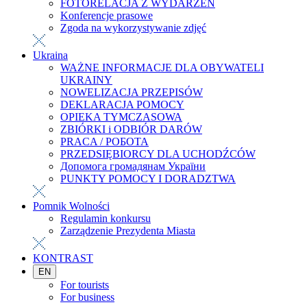
FOTORELACJA Z WYDARZEŃ
Konferencje prasowe
Zgoda na wykorzystywanie zdjęć
Ukraina
WAŻNE INFORMACJE DLA OBYWATELI
UKRAINY
NOWELIZACJA PRZEPISÓW
DEKLARACJA POMOCY
OPIEKA TYMCZASOWA
ZBIÓRKI i ODBIÓR DARÓW
PRACA / РОБОТА
PRZEDSIĘBIORCY DLA UCHODŹCÓW
Допомога громадянам України
PUNKTY POMOCY I DORADZTWA
Pomnik Wolności
Regulamin konkursu
Zarządzenie Prezydenta Miasta
KONTRAST
EN
For tourists
For business