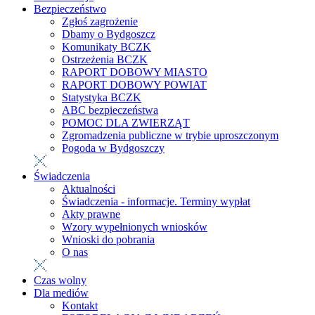
Bezpieczeństwo
Zgłoś zagrożenie
Dbamy o Bydgoszcz
Komunikaty BCZK
Ostrzeżenia BCZK
RAPORT DOBOWY MIASTO
RAPORT DOBOWY POWIAT
Statystyka BCZK
ABC bezpieczeństwa
POMOC DLA ZWIERZĄT
Zgromadzenia publiczne w trybie uproszczonym
Pogoda w Bydgoszczy
Świadczenia
Aktualności
Świadczenia - informacje. Terminy wypłat
Akty prawne
Wzory wypełnionych wniosków
Wnioski do pobrania
O nas
Czas wolny
Dla mediów
Kontakt