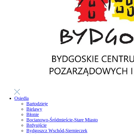
Osiedla
Bartodzieje
Bielawy
Błonie
Bocianowo-Śródmieście-Stare Miasto
Brdyujście
Bydgoszcz Wschód-Siernieczek