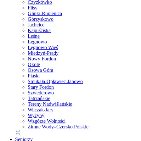
Czyżkówko
Flisy
Glinki-Rupienica
Górzyskowo
Jachcice
Kapuściska
Leśne
Łęgnowo
Łęgnowo Wieś
Miedzyń-Prądy
Nowy Fordon
Okole
Osowa Góra
Piaski
Smukała-Opławiec-Janowo
Stary Fordon
Szwederowo
Tatrzańskie
Tereny Nadwiślańskie
Wilczak-Jary
Wyżyny
Wzgórze Wolności
Zimne Wody–Czersko Polskie
Seniorzy