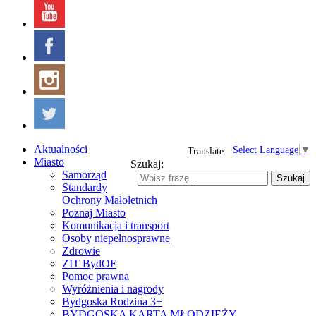
Aktualności
Select Language
▼
Translate:
Miasto
Szukaj:
Samorząd
Szukaj
Standardy
Ochrony Małoletnich
Poznaj Miasto
Komunikacja i transport
Osoby niepełnosprawne
Zdrowie
ZIT BydOF
Pomoc prawna
Wyróżnienia i nagrody
Bydgoska Rodzina 3+
BYDGOSKA KARTA MŁODZIEŻY