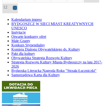
12
14
Kalendarium imprez
BYDGOSZCZ W SIECI MIAST KREATYWNYCH
UNESCO
Instytucje
Otwarte konkursy ofert
Małe Granty
Konkurs Stypendialny
Komisja Dialogu Obywatelskiego ds. Kultury
Pakt dla kultury
Obywatelska Strategia Rozwoju Kultury
Strategia Rozwoju Kultury Miasta Bydgoszczy na lata 2017-
2026
Bydgoska Literacka Nagroda Roku "Strzała Łuczniczki"
Samorządowa Karta dla Kultury