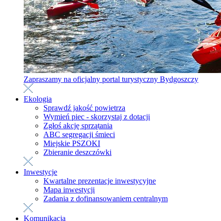
Zapraszamy na oficjalny portal turystyczny Bydgoszczy
Ekologia
Sprawdź jakość powietrza
Wymień piec - skorzystaj z dotacji
Zgłoś akcję sprzątania
ABC segregacji śmieci
Miejskie PSZOKI
Zbieranie deszczówki
Inwestycje
Kwartalne prezentacje inwestycyjne
Mapa inwestycji
Zadania z dofinansowaniem centralnym
Komunikacja