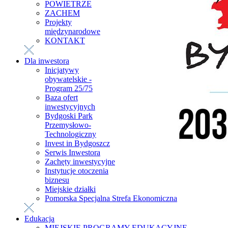
POWIETRZE
ZACHEM
Projekty
międzynarodowe
KONTAKT
Dla inwestora
Inicjatywy
obywatelskie -
Program 25/75
Baza ofert
inwestycyjnych
Bydgoski Park
Przemysłowo-
Technologiczny
Invest in Bydgoszcz
Serwis Inwestora
Zachęty inwestycyjne
Instytucje otoczenia
biznesu
Miejskie działki
Pomorska Specjalna Strefa Ekonomiczna
Edukacja
MIEJSKIE PROGRAMY EDUKACYJNE