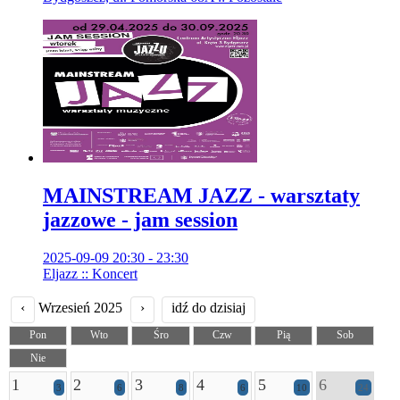
MAINSTREAM JAZZ - warsztaty
jazzowe - jam session
2025-09-09 20:30 - 23:30
Eljazz :: Koncert
‹
Wrzesień 2025
›
idź do dzisiaj
Pon
Wto
Śro
Czw
Pią
Sob
Nie
1
2
3
4
5
6
3
6
8
6
10
24