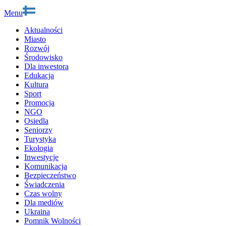
Menu
Aktualności
Miasto
Rozwój
Środowisko
Dla inwestora
Edukacja
Kultura
Sport
Promocja
NGO
Osiedla
Seniorzy
Turystyka
Ekologia
Inwestycje
Komunikacja
Bezpieczeństwo
Świadczenia
Czas wolny
Dla mediów
Ukraina
Pomnik Wolności