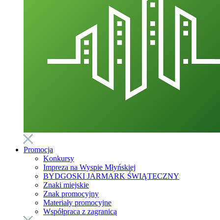
Promocja
Konkursy
Impreza na Wyspie Młyńskiej
BYDGOSKI JARMARK ŚWIĄTECZNY
Znaki miejskie
Znak promocyjny
Materiały promocyjne
Współpraca z zagranicą