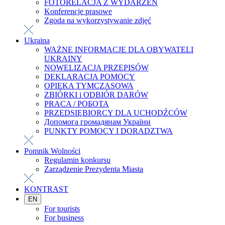
FOTORELACJA Z WYDARZEŃ
Konferencje prasowe
Zgoda na wykorzystywanie zdjęć
Ukraina
WAŻNE INFORMACJE DLA OBYWATELI
UKRAINY
NOWELIZACJA PRZEPISÓW
DEKLARACJA POMOCY
OPIEKA TYMCZASOWA
ZBIÓRKI i ODBIÓR DARÓW
PRACA / РОБОТА
PRZEDSIĘBIORCY DLA UCHODŹCÓW
Допомога громадянам України
PUNKTY POMOCY I DORADZTWA
Pomnik Wolności
Regulamin konkursu
Zarządzenie Prezydenta Miasta
KONTRAST
EN
For tourists
For business