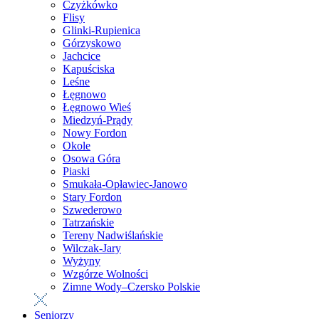
Czyżkówko
Flisy
Glinki-Rupienica
Górzyskowo
Jachcice
Kapuściska
Leśne
Łęgnowo
Łęgnowo Wieś
Miedzyń-Prądy
Nowy Fordon
Okole
Osowa Góra
Piaski
Smukała-Opławiec-Janowo
Stary Fordon
Szwederowo
Tatrzańskie
Tereny Nadwiślańskie
Wilczak-Jary
Wyżyny
Wzgórze Wolności
Zimne Wody–Czersko Polskie
Seniorzy