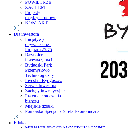
POWIETRZE
ZACHEM
Projekty
międzynarodowe
KONTAKT
Dla inwestora
Inicjatywy
obywatelskie -
Program 25/75
Baza ofert
inwestycyjnych
Bydgoski Park
Przemysłowo-
Technologiczny
Invest in Bydgoszcz
Serwis Inwestora
Zachęty inwestycyjne
Instytucje otoczenia
biznesu
Miejskie działki
Pomorska Specjalna Strefa Ekonomiczna
Edukacja
MIEJSKIE PROGRAMY EDUKACYJNE