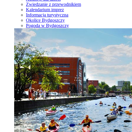
Zwiedzanie z przewodnikiem
Kalendarium imprez
Informacja turystyczna
Okolice Bydgoszczy
Pogoda w Bydgoszczy