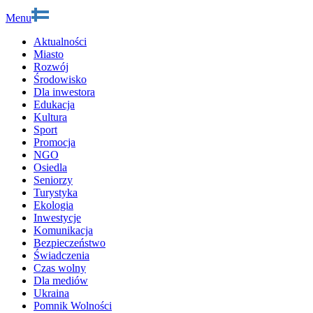
Menu
Aktualności
Miasto
Rozwój
Środowisko
Dla inwestora
Edukacja
Kultura
Sport
Promocja
NGO
Osiedla
Seniorzy
Turystyka
Ekologia
Inwestycje
Komunikacja
Bezpieczeństwo
Świadczenia
Czas wolny
Dla mediów
Ukraina
Pomnik Wolności