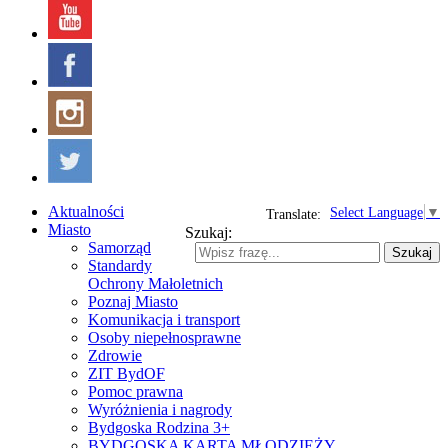
Aktualności
Select Language
▼
Translate:
Miasto
Szukaj:
Samorząd
Szukaj
Standardy
Ochrony Małoletnich
Poznaj Miasto
Komunikacja i transport
Osoby niepełnosprawne
Zdrowie
ZIT BydOF
Pomoc prawna
Wyróżnienia i nagrody
Bydgoska Rodzina 3+
BYDGOSKA KARTA MŁODZIEŻY