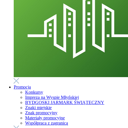
Promocja
Konkursy
Impreza na Wyspie Młyńskiej
BYDGOSKI JARMARK ŚWIĄTECZNY
Znaki miejskie
Znak promocyjny
Materiały promocyjne
Współpraca z zagranicą