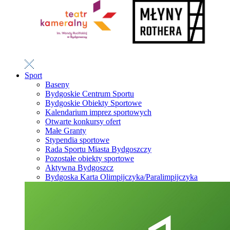
Sport
Baseny
Bydgoskie Centrum Sportu
Bydgoskie Obiekty Sportowe
Kalendarium imprez sportowych
Otwarte konkursy ofert
Małe Granty
Stypendia sportowe
Rada Sportu Miasta Bydgoszczy
Pozostałe obiekty sportowe
Aktywna Bydgoszcz
Bydgoska Karta Olimpijczyka/Paralimpijczyka