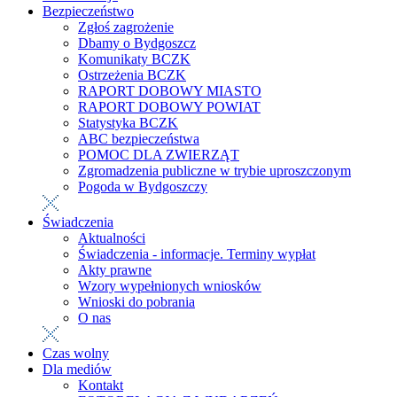
Bezpieczeństwo
Zgłoś zagrożenie
Dbamy o Bydgoszcz
Komunikaty BCZK
Ostrzeżenia BCZK
RAPORT DOBOWY MIASTO
RAPORT DOBOWY POWIAT
Statystyka BCZK
ABC bezpieczeństwa
POMOC DLA ZWIERZĄT
Zgromadzenia publiczne w trybie uproszczonym
Pogoda w Bydgoszczy
Świadczenia
Aktualności
Świadczenia - informacje. Terminy wypłat
Akty prawne
Wzory wypełnionych wniosków
Wnioski do pobrania
O nas
Czas wolny
Dla mediów
Kontakt