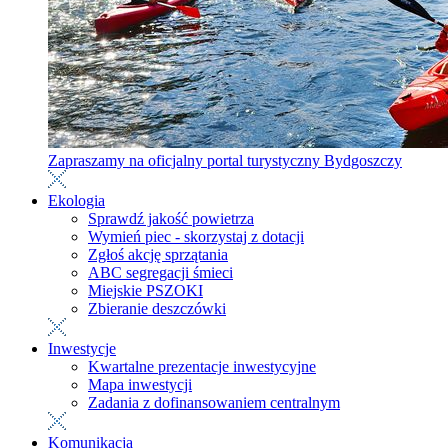
Zapraszamy na oficjalny portal turystyczny Bydgoszczy
Ekologia
Sprawdź jakość powietrza
Wymień piec - skorzystaj z dotacji
Zgłoś akcję sprzątania
ABC segregacji śmieci
Miejskie PSZOKI
Zbieranie deszczówki
Inwestycje
Kwartalne prezentacje inwestycyjne
Mapa inwestycji
Zadania z dofinansowaniem centralnym
Komunikacja