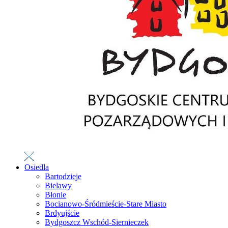
Osiedla
Bartodzieje
Bielawy
Błonie
Bocianowo-Śródmieście-Stare Miasto
Brdyujście
Bydgoszcz Wschód-Siernieczek