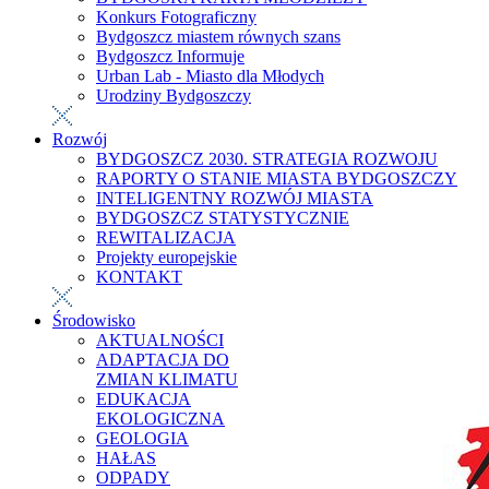
Konkurs Fotograficzny
Bydgoszcz miastem równych szans
Bydgoszcz Informuje
Urban Lab - Miasto dla Młodych
Urodziny Bydgoszczy
Rozwój
BYDGOSZCZ 2030. STRATEGIA ROZWOJU
RAPORTY O STANIE MIASTA BYDGOSZCZY
INTELIGENTNY ROZWÓJ MIASTA
BYDGOSZCZ STATYSTYCZNIE
REWITALIZACJA
Projekty europejskie
KONTAKT
Środowisko
AKTUALNOŚCI
ADAPTACJA DO
ZMIAN KLIMATU
EDUKACJA
EKOLOGICZNA
GEOLOGIA
HAŁAS
ODPADY