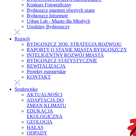
Konkurs Fotograficzny
Bydgoszcz miastem równych szans
Bydgoszcz Informuje
Urban Lab - Miasto dla Młodych
Urodziny Bydgoszczy
Rozwój
BYDGOSZCZ 2030. STRATEGIA ROZWOJU
RAPORTY O STANIE MIASTA BYDGOSZCZY
INTELIGENTNY ROZWÓJ MIASTA
BYDGOSZCZ STATYSTYCZNIE
REWITALIZACJA
Projekty europejskie
KONTAKT
Środowisko
AKTUALNOŚCI
ADAPTACJA DO
ZMIAN KLIMATU
EDUKACJA
EKOLOGICZNA
GEOLOGIA
HAŁAS
ODPADY