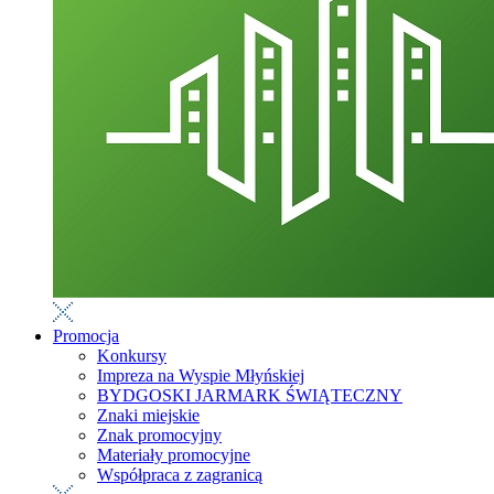
Promocja
Konkursy
Impreza na Wyspie Młyńskiej
BYDGOSKI JARMARK ŚWIĄTECZNY
Znaki miejskie
Znak promocyjny
Materiały promocyjne
Współpraca z zagranicą