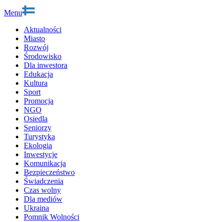
Menu
Aktualności
Miasto
Rozwój
Środowisko
Dla inwestora
Edukacja
Kultura
Sport
Promocja
NGO
Osiedla
Seniorzy
Turystyka
Ekologia
Inwestycje
Komunikacja
Bezpieczeństwo
Świadczenia
Czas wolny
Dla mediów
Ukraina
Pomnik Wolności