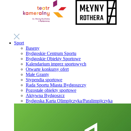
Sport
Baseny
Bydgoskie Centrum Sportu
Bydgoskie Obiekty Sportowe
Kalendarium imprez sportowych
Otwarte konkursy ofert
Małe Granty
Stypendia sportowe
Rada Sportu Miasta Bydgoszczy
Pozostałe obiekty sportowe
Aktywna Bydgoszcz
Bydgoska Karta Olimpijczyka/Paralimpijczyka