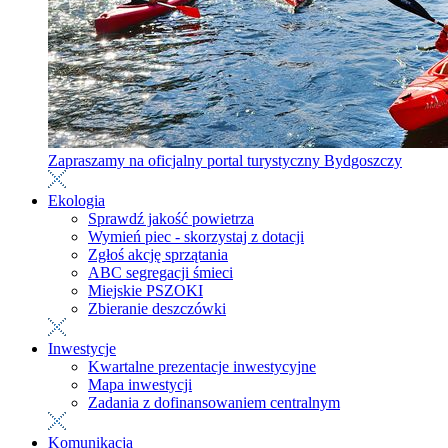
Zapraszamy na oficjalny portal turystyczny Bydgoszczy
Ekologia
Sprawdź jakość powietrza
Wymień piec - skorzystaj z dotacji
Zgłoś akcję sprzątania
ABC segregacji śmieci
Miejskie PSZOKI
Zbieranie deszczówki
Inwestycje
Kwartalne prezentacje inwestycyjne
Mapa inwestycji
Zadania z dofinansowaniem centralnym
Komunikacja