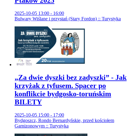
Ptaków 2025
2025-10-05 13:00 - 16:00
Bulwary Wiślane i przystań (Stary Fordon) :: Turystyka
„Za dwie dyszki bez zadyszki” - Jak
krzyżak z tyfusem. Spacer po
konflikcie bydgosko-toruńskim
BILETY
2025-10-05 15:00 - 17:00
Bydgoszcz, Rondo Bernardyńskie, przed kościołem
Garnizonowym :: Turystyka