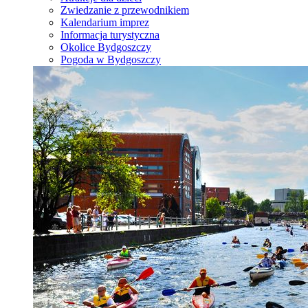
Zwiedzanie z przewodnikiem
Kalendarium imprez
Informacja turystyczna
Okolice Bydgoszczy
Pogoda w Bydgoszczy