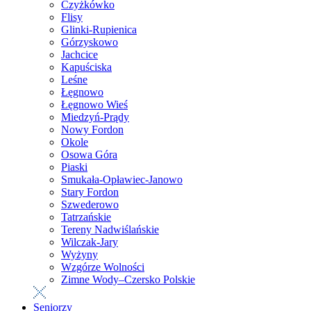
Czyżkówko
Flisy
Glinki-Rupienica
Górzyskowo
Jachcice
Kapuściska
Leśne
Łęgnowo
Łęgnowo Wieś
Miedzyń-Prądy
Nowy Fordon
Okole
Osowa Góra
Piaski
Smukała-Opławiec-Janowo
Stary Fordon
Szwederowo
Tatrzańskie
Tereny Nadwiślańskie
Wilczak-Jary
Wyżyny
Wzgórze Wolności
Zimne Wody–Czersko Polskie
Seniorzy