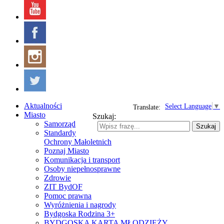
Aktualności
Select Language
▼
Translate:
Miasto
Szukaj:
Samorząd
Szukaj
Standardy
Ochrony Małoletnich
Poznaj Miasto
Komunikacja i transport
Osoby niepełnosprawne
Zdrowie
ZIT BydOF
Pomoc prawna
Wyróżnienia i nagrody
Bydgoska Rodzina 3+
BYDGOSKA KARTA MŁODZIEŻY