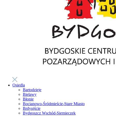
Osiedla
Bartodzieje
Bielawy
Błonie
Bocianowo-Śródmieście-Stare Miasto
Brdyujście
Bydgoszcz Wschód-Siernieczek