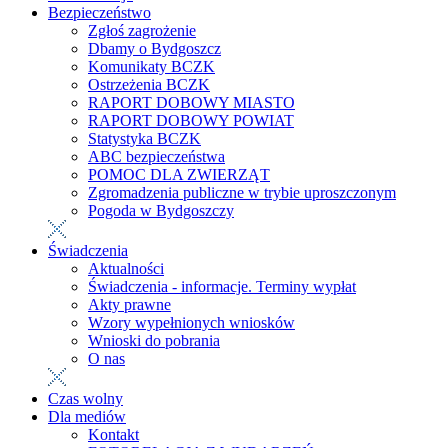
Bezpieczeństwo
Zgłoś zagrożenie
Dbamy o Bydgoszcz
Komunikaty BCZK
Ostrzeżenia BCZK
RAPORT DOBOWY MIASTO
RAPORT DOBOWY POWIAT
Statystyka BCZK
ABC bezpieczeństwa
POMOC DLA ZWIERZĄT
Zgromadzenia publiczne w trybie uproszczonym
Pogoda w Bydgoszczy
Świadczenia
Aktualności
Świadczenia - informacje. Terminy wypłat
Akty prawne
Wzory wypełnionych wniosków
Wnioski do pobrania
O nas
Czas wolny
Dla mediów
Kontakt