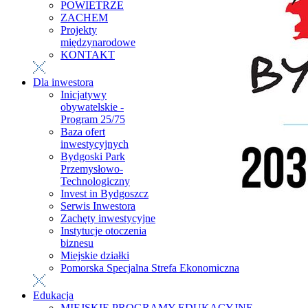
POWIETRZE
ZACHEM
Projekty
międzynarodowe
KONTAKT
Dla inwestora
Inicjatywy
obywatelskie -
Program 25/75
Baza ofert
inwestycyjnych
Bydgoski Park
Przemysłowo-
Technologiczny
Invest in Bydgoszcz
Serwis Inwestora
Zachęty inwestycyjne
Instytucje otoczenia
biznesu
Miejskie działki
Pomorska Specjalna Strefa Ekonomiczna
Edukacja
MIEJSKIE PROGRAMY EDUKACYJNE