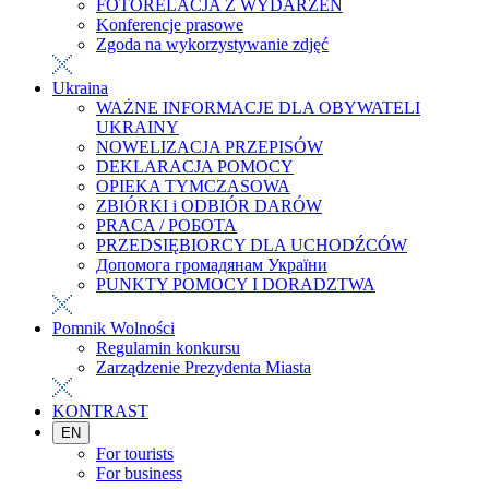
FOTORELACJA Z WYDARZEŃ
Konferencje prasowe
Zgoda na wykorzystywanie zdjęć
Ukraina
WAŻNE INFORMACJE DLA OBYWATELI
UKRAINY
NOWELIZACJA PRZEPISÓW
DEKLARACJA POMOCY
OPIEKA TYMCZASOWA
ZBIÓRKI i ODBIÓR DARÓW
PRACA / РОБОТА
PRZEDSIĘBIORCY DLA UCHODŹCÓW
Допомога громадянам України
PUNKTY POMOCY I DORADZTWA
Pomnik Wolności
Regulamin konkursu
Zarządzenie Prezydenta Miasta
KONTRAST
EN
For tourists
For business