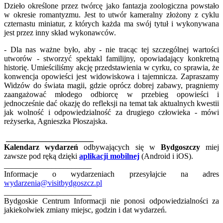
Dzieło określone przez twórcę jako fantazja zoologiczna powstało
w okresie romantyzmu. Jest to utwór kameralny złożony z cyklu
czternastu miniatur, z których każda ma swój tytuł i wykonywana
jest przez inny skład wykonawców.
- Dla nas ważne było, aby - nie tracąc tej szczególnej wartości
utworów - stworzyć spektakl familijny, opowiadający konkretną
historię. Umieściliśmy akcję przedstawienia w cyrku, co sprawia, że
konwencja opowieści jest widowiskowa i tajemnicza. Zapraszamy
Widzów do świata magii, gdzie oprócz dobrej zabawy, pragniemy
zaangażować młodego odbiorcę w przebieg opowieści i
jednocześnie dać okazję do refleksji na temat tak aktualnych kwestii
jak wolność i odpowiedzialność za drugiego człowieka - mówi
reżyserka, Agnieszka Płoszajska.
______________________
Kalendarz wydarzeń
odbywających się w
Bydgoszczy
miej
zawsze pod ręką dzięki
aplikacji mobilnej
(Android i iOS).
______________________
Informacje o wydarzeniach przesyłajcie na adres
wydarzenia@visitbydgoszcz.pl
______________________
Bydgoskie Centrum Informacji nie ponosi odpowiedzialności za
jakiekolwiek zmiany miejsc, godzin i dat wydarzeń.