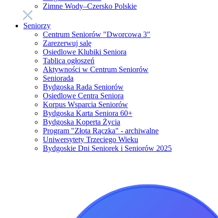
Zimne Wody–Czersko Polskie
Seniorzy
Centrum Seniorów "Dworcowa 3"
Zarezerwuj salę
Osiedlowe Klubiki Seniora
Tablica ogłoszeń
Aktywności w Centrum Seniorów
Seniorada
Bydgoska Rada Seniorów
Osiedlowe Centra Seniora
Korpus Wsparcia Seniorów
Bydgoska Karta Seniora 60+
Bydgoska Koperta Życia
Program "Złota Rączka" - archiwalne
Uniwersytety Trzeciego Wieku
Bydgoskie Dni Seniorek i Seniorów 2025