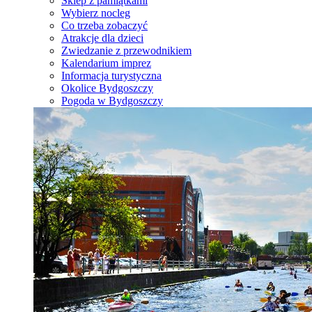
Sklep z pamiątkami
Wybierz nocleg
Co trzeba zobaczyć
Atrakcje dla dzieci
Zwiedzanie z przewodnikiem
Kalendarium imprez
Informacja turystyczna
Okolice Bydgoszczy
Pogoda w Bydgoszczy