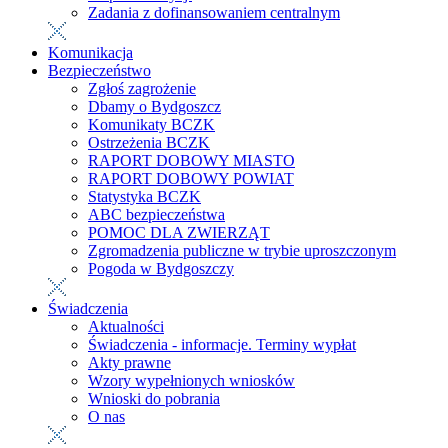
Zadania z dofinansowaniem centralnym
Komunikacja
Bezpieczeństwo
Zgłoś zagrożenie
Dbamy o Bydgoszcz
Komunikaty BCZK
Ostrzeżenia BCZK
RAPORT DOBOWY MIASTO
RAPORT DOBOWY POWIAT
Statystyka BCZK
ABC bezpieczeństwa
POMOC DLA ZWIERZĄT
Zgromadzenia publiczne w trybie uproszczonym
Pogoda w Bydgoszczy
Świadczenia
Aktualności
Świadczenia - informacje. Terminy wypłat
Akty prawne
Wzory wypełnionych wniosków
Wnioski do pobrania
O nas