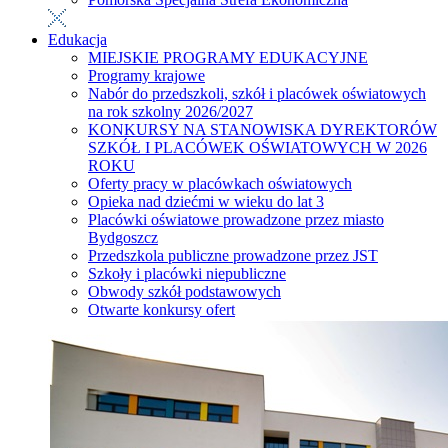
Edukacja
MIEJSKIE PROGRAMY EDUKACYJNE
Programy krajowe
Nabór do przedszkoli, szkół i placówek oświatowych
na rok szkolny 2026/2027
KONKURSY NA STANOWISKA DYREKTORÓW
SZKÓŁ I PLACÓWEK OŚWIATOWYCH W 2026
ROKU
Oferty pracy w placówkach oświatowych
Opieka nad dziećmi w wieku do lat 3
Placówki oświatowe prowadzone przez miasto
Bydgoszcz
Przedszkola publiczne prowadzone przez JST
Szkoły i placówki niepubliczne
Obwody szkół podstawowych
Otwarte konkursy ofert