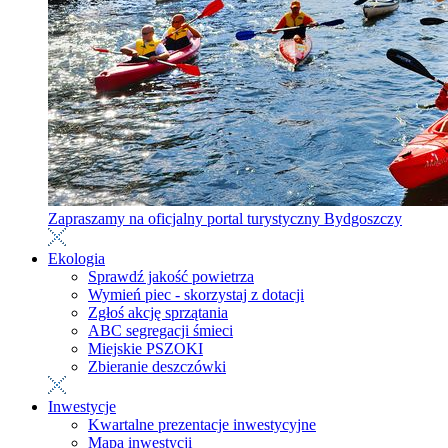
Zapraszamy na oficjalny portal turystyczny Bydgoszczy
Ekologia
Sprawdź jakość powietrza
Wymień piec - skorzystaj z dotacji
Zgłoś akcję sprzątania
ABC segregacji śmieci
Miejskie PSZOKI
Zbieranie deszczówki
Inwestycje
Kwartalne prezentacje inwestycyjne
Mapa inwestycji