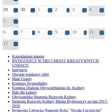
29
30
1
2
3
4
27
10
11
6
12
14
5
23
6
7
8
9
10
11
22
5
10
12
9
17
12
29
Kalendarium imprez
BYDGOSZCZ W SIECI MIAST KREATYWNYCH
UNESCO
Instytucje
Otwarte konkursy ofert
Małe Granty
Konkurs Stypendialny
Komisja Dialogu Obywatelskiego ds. Kultury
Pakt dla kultury
Obywatelska Strategia Rozwoju Kultury
Strategia Rozwoju Kultury Miasta Bydgoszczy na lata 2017-
2026
Bydgoska Literacka Nagroda Roku "Strzała Łuczniczki"