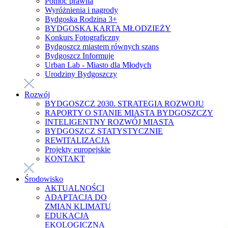
Pomoc prawna
Wyróżnienia i nagrody
Bydgoska Rodzina 3+
BYDGOSKA KARTA MŁODZIEŻY
Konkurs Fotograficzny
Bydgoszcz miastem równych szans
Bydgoszcz Informuje
Urban Lab - Miasto dla Młodych
Urodziny Bydgoszczy
Rozwój
BYDGOSZCZ 2030. STRATEGIA ROZWOJU
RAPORTY O STANIE MIASTA BYDGOSZCZY
INTELIGENTNY ROZWÓJ MIASTA
BYDGOSZCZ STATYSTYCZNIE
REWITALIZACJA
Projekty europejskie
KONTAKT
Środowisko
AKTUALNOŚCI
ADAPTACJA DO
ZMIAN KLIMATU
EDUKACJA
EKOLOGICZNA