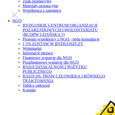
Znak promocyjny
Materiały promocyjne
Współpraca z zagranicą
NGO
BYDGOSKIE CENTRUM ORGANIZACJI
POZARZĄDOWYCH I WOLONTARIATU
(BCOPW GDAŃSKA 5)
Program współpracy z NGO - będą konsultacje
1,5% ZOSTAW W BYDGOSZCZY
Wolontariat
Informacje bieżące
Finansowe wsparcie dla NGO
Pozafinansowe wsparcie dla NGO
RADA DZIAŁALNOŚCI POŻYTKU
PUBLICZNEGO
RADA DS. PRAW CZŁOWIEKA I RÓWNEGO
TRAKTOWANIA
Tablica ogłoszeń
Kontakt