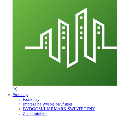
Promocja
Konkursy
Impreza na Wyspie Młyńskiej
BYDGOSKI JARMARK ŚWIĄTECZNY
Znaki miejskie