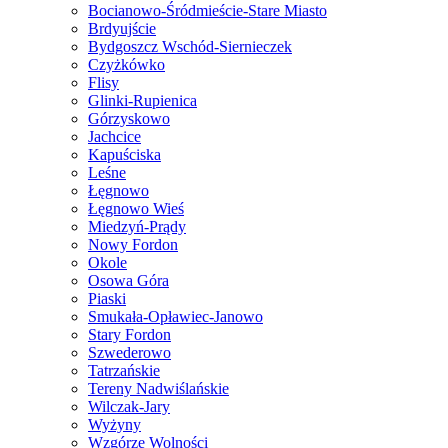
Bocianowo-Śródmieście-Stare Miasto
Brdyujście
Bydgoszcz Wschód-Siernieczek
Czyżkówko
Flisy
Glinki-Rupienica
Górzyskowo
Jachcice
Kapuściska
Leśne
Łęgnowo
Łęgnowo Wieś
Miedzyń-Prądy
Nowy Fordon
Okole
Osowa Góra
Piaski
Smukała-Opławiec-Janowo
Stary Fordon
Szwederowo
Tatrzańskie
Tereny Nadwiślańskie
Wilczak-Jary
Wyżyny
Wzgórze Wolności