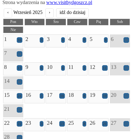
Strona wydarzenia na
www.visitbydgoszcz.pl
‹
Wrzesień 2025
›
idź do dzisiaj
Pon
Wto
Śro
Czw
Pią
Sob
Nie
1
2
3
4
5
6
16
3
6
8
6
10
7
24
8
9
10
11
12
13
13
6
6
3
11
19
14
36
15
16
17
18
19
20
24
2
10
8
10
22
21
35
22
23
24
25
26
27
22
3
13
8
21
21
28
29