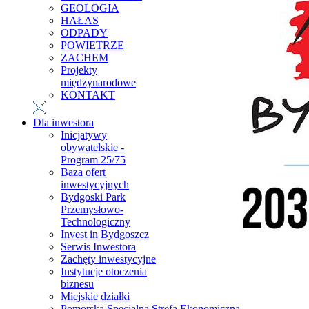
GEOLOGIA
HAŁAS
ODPADY
POWIETRZE
ZACHEM
Projekty
międzynarodowe
KONTAKT
Dla inwestora
Inicjatywy
obywatelskie -
Program 25/75
Baza ofert
inwestycyjnych
Bydgoski Park
Przemysłowo-
Technologiczny
Invest in Bydgoszcz
Serwis Inwestora
Zachęty inwestycyjne
Instytucje otoczenia
biznesu
Miejskie działki
Pomorska Specjalna Strefa Ekonomiczna