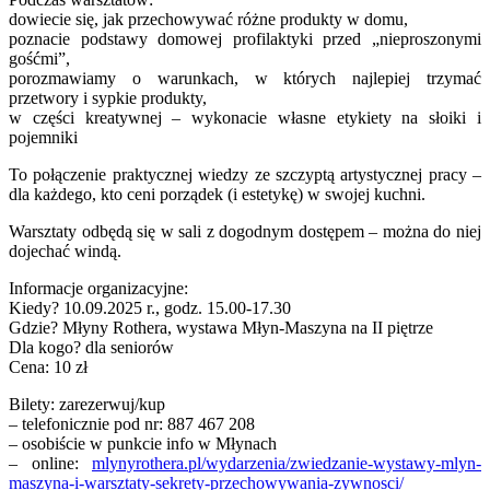
dowiecie się, jak przechowywać różne produkty w domu,
poznacie podstawy domowej profilaktyki przed „nieproszonymi
gośćmi”,
porozmawiamy o warunkach, w których najlepiej trzymać
przetwory i sypkie produkty,
w części kreatywnej – wykonacie własne etykiety na słoiki i
pojemniki
To połączenie praktycznej wiedzy ze szczyptą artystycznej pracy –
dla każdego, kto ceni porządek (i estetykę) w swojej kuchni.
Warsztaty odbędą się w sali z dogodnym dostępem – można do niej
dojechać windą.
Informacje organizacyjne:
Kiedy? 10.09.2025 r., godz. 15.00-17.30
Gdzie? Młyny Rothera, wystawa Młyn-Maszyna na II piętrze
Dla kogo? dla seniorów
Cena: 10 zł
Bilety: zarezerwuj/kup
– telefonicznie pod nr: 887 467 208
– osobiście w punkcie info w Młynach
– online:
mlynyrothera.pl/wydarzenia/zwiedzanie-wystawy-mlyn-
maszyna-i-warsztaty-sekrety-przechowywania-zywnosci/