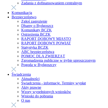
Zadania z dofinansowaniem centralnym
Komunikacja
Bezpieczeństwo
Zgłoś zagrożenie
Dbamy o Bydgoszcz
Komunikaty BCZK
Ostrzeżenia BCZK
RAPORT DOBOWY MIASTO
RAPORT DOBOWY POWIAT
Statystyka BCZK
ABC bezpieczeństwa
POMOC DLA ZWIERZĄT
Zgromadzenia publiczne w trybie uproszczonym
Pogoda w Bydgoszczy
Świadczenia
Aktualności
Świadczenia - informacje. Terminy wypłat
Akty prawne
Wzory wypełnionych wniosków
Wnioski do pobrania
O nas