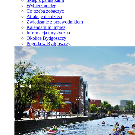
Sklep z pamiątkami
Wybierz nocleg
Co trzeba zobaczyć
Atrakcje dla dzieci
Zwiedzanie z przewodnikiem
Kalendarium imprez
Informacja turystyczna
Okolice Bydgoszczy
Pogoda w Bydgoszczy