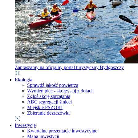
Zapraszamy na oficjalny portal turystyczny Bydgoszczy
Ekologia
Sprawdź jakość powietrza
Wymień piec - skorzystaj z dotacji
Zgłoś akcję sprzątania
ABC segregacji śmieci
Miejskie PSZOKI
Zbieranie deszczówki
Inwestycje
Kwartalne prezentacje inwestycyjne
Mapa inwestycji