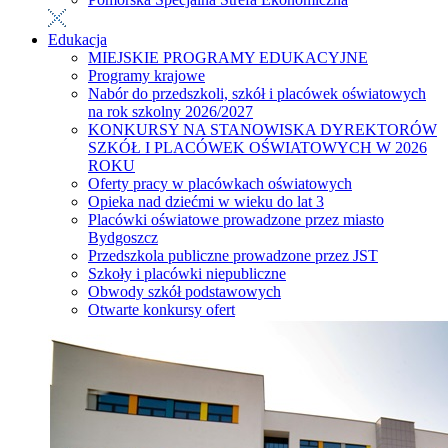
Edukacja
MIEJSKIE PROGRAMY EDUKACYJNE
Programy krajowe
Nabór do przedszkoli, szkół i placówek oświatowych
na rok szkolny 2026/2027
KONKURSY NA STANOWISKA DYREKTORÓW
SZKÓŁ I PLACÓWEK OŚWIATOWYCH W 2026
ROKU
Oferty pracy w placówkach oświatowych
Opieka nad dziećmi w wieku do lat 3
Placówki oświatowe prowadzone przez miasto
Bydgoszcz
Przedszkola publiczne prowadzone przez JST
Szkoły i placówki niepubliczne
Obwody szkół podstawowych
Otwarte konkursy ofert