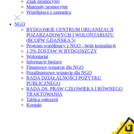
Znak promocyjny
Materiały promocyjne
Współpraca z zagranicą
NGO
BYDGOSKIE CENTRUM ORGANIZACJI
POZARZĄDOWYCH I WOLONTARIATU
(BCOPW GDAŃSKA 5)
Program współpracy z NGO - będą konsultacje
1,5% ZOSTAW W BYDGOSZCZY
Wolontariat
Informacje bieżące
Finansowe wsparcie dla NGO
Pozafinansowe wsparcie dla NGO
RADA DZIAŁALNOŚCI POŻYTKU
PUBLICZNEGO
RADA DS. PRAW CZŁOWIEKA I RÓWNEGO
TRAKTOWANIA
Tablica ogłoszeń
Kontakt