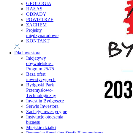
GEOLOGIA
HAŁAS
ODPADY
POWIETRZE
ZACHEM
Projekty
międzynarodowe
KONTAKT
Dla inwestora
Inicjatywy
obywatelskie -
Program 25/75
Baza ofert
inwestycyjnych
Bydgoski Park
Przemysłowo-
Technologiczny
Invest in Bydgoszcz
Serwis Inwestora
Zachęty inwestycyjne
Instytucje otoczenia
biznesu
Miejskie działki
Pomorska Specjalna Strefa Ekonomiczna