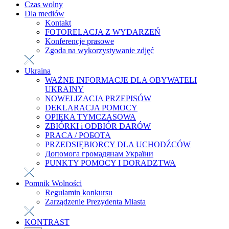
Czas wolny
Dla mediów
Kontakt
FOTORELACJA Z WYDARZEŃ
Konferencje prasowe
Zgoda na wykorzystywanie zdjęć
Ukraina
WAŻNE INFORMACJE DLA OBYWATELI
UKRAINY
NOWELIZACJA PRZEPISÓW
DEKLARACJA POMOCY
OPIEKA TYMCZASOWA
ZBIÓRKI i ODBIÓR DARÓW
PRACA / РОБОТА
PRZEDSIĘBIORCY DLA UCHODŹCÓW
Допомога громадянам України
PUNKTY POMOCY I DORADZTWA
Pomnik Wolności
Regulamin konkursu
Zarządzenie Prezydenta Miasta
KONTRAST