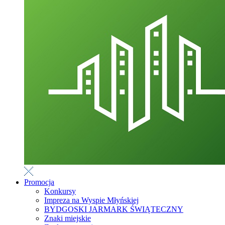
Promocja
Konkursy
Impreza na Wyspie Młyńskiej
BYDGOSKI JARMARK ŚWIĄTECZNY
Znaki miejskie