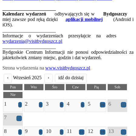
______________________
Kalendarz wydarzeń
odbywających się w
Bydgoszczy
miej zawsze pod ręką dzięki
aplikacji mobilnej
(Android i
iOS).
______________________
Informacje o wydarzeniach przesyłajcie na adres
wydarzenia@visitbydgoszcz.pl
______________________
Bydgoskie Centrum Informacji nie ponosi odpowiedzialności za
jakiekolwiek zmiany miejsc, godzin i dat wydarzeń.
Strona wydarzenia na
www.visitbydgoszcz.pl
‹
Wrzesień 2025
›
idź do dzisiaj
Pon
Wto
Śro
Czw
Pią
Sob
Nie
1
2
3
4
5
6
3
6
8
6
10
24
7
13
8
9
10
11
12
13
6
6
3
11
19
36