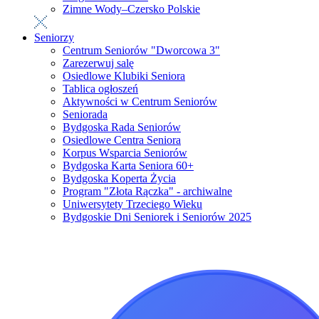
Zimne Wody–Czersko Polskie
Seniorzy
Centrum Seniorów "Dworcowa 3"
Zarezerwuj salę
Osiedlowe Klubiki Seniora
Tablica ogłoszeń
Aktywności w Centrum Seniorów
Seniorada
Bydgoska Rada Seniorów
Osiedlowe Centra Seniora
Korpus Wsparcia Seniorów
Bydgoska Karta Seniora 60+
Bydgoska Koperta Życia
Program "Złota Rączka" - archiwalne
Uniwersytety Trzeciego Wieku
Bydgoskie Dni Seniorek i Seniorów 2025