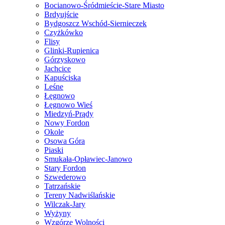
Bocianowo-Śródmieście-Stare Miasto
Brdyujście
Bydgoszcz Wschód-Siernieczek
Czyżkówko
Flisy
Glinki-Rupienica
Górzyskowo
Jachcice
Kapuściska
Leśne
Łęgnowo
Łęgnowo Wieś
Miedzyń-Prądy
Nowy Fordon
Okole
Osowa Góra
Piaski
Smukała-Opławiec-Janowo
Stary Fordon
Szwederowo
Tatrzańskie
Tereny Nadwiślańskie
Wilczak-Jary
Wyżyny
Wzgórze Wolności