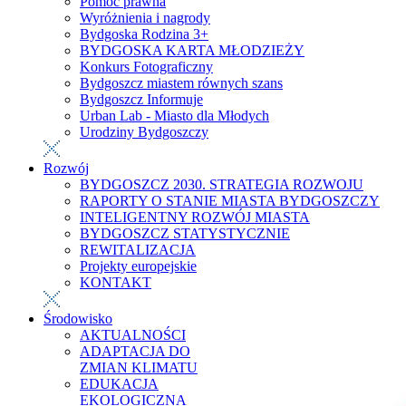
Pomoc prawna
Wyróżnienia i nagrody
Bydgoska Rodzina 3+
BYDGOSKA KARTA MŁODZIEŻY
Konkurs Fotograficzny
Bydgoszcz miastem równych szans
Bydgoszcz Informuje
Urban Lab - Miasto dla Młodych
Urodziny Bydgoszczy
Rozwój
BYDGOSZCZ 2030. STRATEGIA ROZWOJU
RAPORTY O STANIE MIASTA BYDGOSZCZY
INTELIGENTNY ROZWÓJ MIASTA
BYDGOSZCZ STATYSTYCZNIE
REWITALIZACJA
Projekty europejskie
KONTAKT
Środowisko
AKTUALNOŚCI
ADAPTACJA DO
ZMIAN KLIMATU
EDUKACJA
EKOLOGICZNA