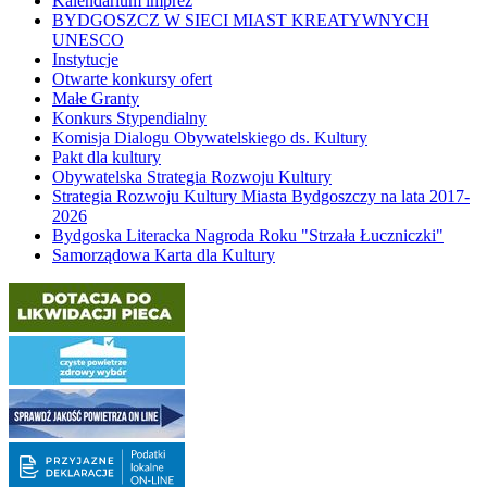
Kalendarium imprez
BYDGOSZCZ W SIECI MIAST KREATYWNYCH
UNESCO
Instytucje
Otwarte konkursy ofert
Małe Granty
Konkurs Stypendialny
Komisja Dialogu Obywatelskiego ds. Kultury
Pakt dla kultury
Obywatelska Strategia Rozwoju Kultury
Strategia Rozwoju Kultury Miasta Bydgoszczy na lata 2017-
2026
Bydgoska Literacka Nagroda Roku "Strzała Łuczniczki"
Samorządowa Karta dla Kultury