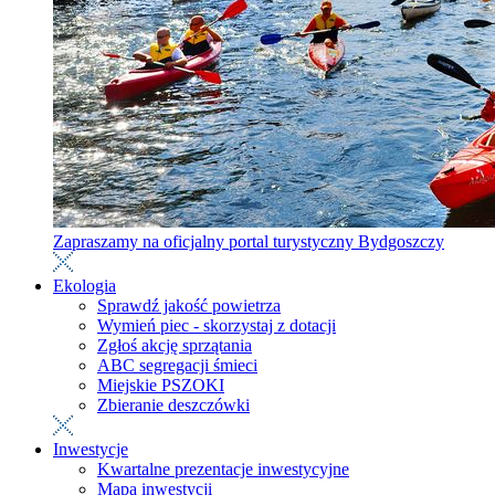
Zapraszamy na oficjalny portal turystyczny Bydgoszczy
Ekologia
Sprawdź jakość powietrza
Wymień piec - skorzystaj z dotacji
Zgłoś akcję sprzątania
ABC segregacji śmieci
Miejskie PSZOKI
Zbieranie deszczówki
Inwestycje
Kwartalne prezentacje inwestycyjne
Mapa inwestycji