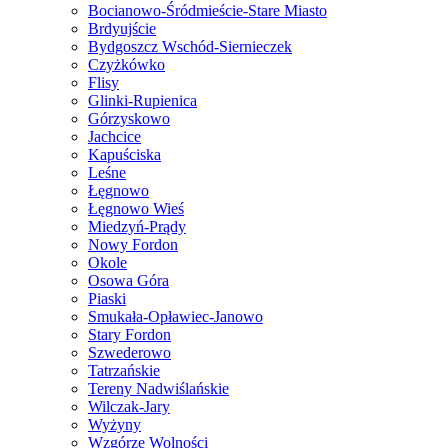
Bocianowo-Śródmieście-Stare Miasto
Brdyujście
Bydgoszcz Wschód-Siernieczek
Czyżkówko
Flisy
Glinki-Rupienica
Górzyskowo
Jachcice
Kapuściska
Leśne
Łęgnowo
Łęgnowo Wieś
Miedzyń-Prądy
Nowy Fordon
Okole
Osowa Góra
Piaski
Smukała-Opławiec-Janowo
Stary Fordon
Szwederowo
Tatrzańskie
Tereny Nadwiślańskie
Wilczak-Jary
Wyżyny
Wzgórze Wolności