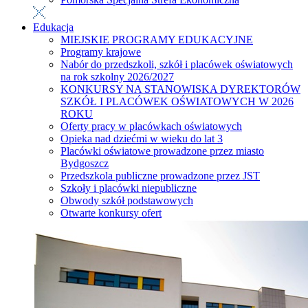
Edukacja
MIEJSKIE PROGRAMY EDUKACYJNE
Programy krajowe
Nabór do przedszkoli, szkół i placówek oświatowych
na rok szkolny 2026/2027
KONKURSY NA STANOWISKA DYREKTORÓW
SZKÓŁ I PLACÓWEK OŚWIATOWYCH W 2026
ROKU
Oferty pracy w placówkach oświatowych
Opieka nad dziećmi w wieku do lat 3
Placówki oświatowe prowadzone przez miasto
Bydgoszcz
Przedszkola publiczne prowadzone przez JST
Szkoły i placówki niepubliczne
Obwody szkół podstawowych
Otwarte konkursy ofert