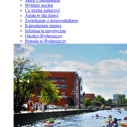
Sklep z pamiątkami
Wybierz nocleg
Co trzeba zobaczyć
Atrakcje dla dzieci
Zwiedzanie z przewodnikiem
Kalendarium imprez
Informacja turystyczna
Okolice Bydgoszczy
Pogoda w Bydgoszczy