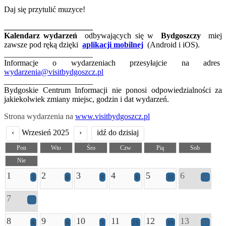
Daj się przytulić muzyce!
______________________
Kalendarz wydarzeń
odbywających się w
Bydgoszczy
miej
zawsze pod ręką dzięki
aplikacji mobilnej
(Android i iOS).
______________________
Informacje o wydarzeniach przesyłajcie na adres
wydarzenia@visitbydgoszcz.pl
______________________
Bydgoskie Centrum Informacji nie ponosi odpowiedzialności za
jakiekolwiek zmiany miejsc, godzin i dat wydarzeń.
Strona wydarzenia na
www.visitbydgoszcz.pl
‹
Wrzesień 2025
›
idź do dzisiaj
Pon
Wto
Śro
Czw
Pią
Sob
Nie
1
2
3
4
5
6
3
6
8
6
10
24
7
13
8
9
10
11
12
13
6
6
3
11
19
36