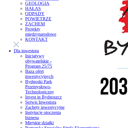
GEOLOGIA
HAŁAS
ODPADY
POWIETRZE
ZACHEM
Projekty
międzynarodowe
KONTAKT
Dla inwestora
Inicjatywy
obywatelskie -
Program 25/75
Baza ofert
inwestycyjnych
Bydgoski Park
Przemysłowo-
Technologiczny
Invest in Bydgoszcz
Serwis Inwestora
Zachęty inwestycyjne
Instytucje otoczenia
biznesu
Miejskie działki
Pomorska Specjalna Strefa Ekonomiczna