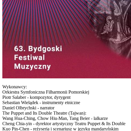
Wykonawcy:
Orkiestra Symfoniczna Filharmonii Pomorskiej
Piotr Salaber - kompozytor, dyrygent
Sebastian Wielądek - instrumenty etniczne
Daniel Olbrychski - narrator
The Puppet and Its Double Theatre (Tajwan):
Wang Hua-Ching, Chow Hiu-Man, Tang Beier - lalkarze
Cheng Chia-yin - dyrektor artystyczny Teatru Puppet & Its Double
Kuo Pin-Chen - reżyseria i scenariusz w języku mandaryńskim