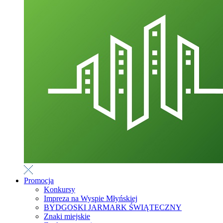
Promocja
Konkursy
Impreza na Wyspie Młyńskiej
BYDGOSKI JARMARK ŚWIĄTECZNY
Znaki miejskie