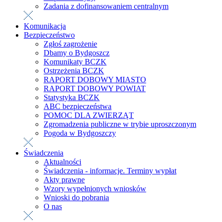
Zadania z dofinansowaniem centralnym
Komunikacja
Bezpieczeństwo
Zgłoś zagrożenie
Dbamy o Bydgoszcz
Komunikaty BCZK
Ostrzeżenia BCZK
RAPORT DOBOWY MIASTO
RAPORT DOBOWY POWIAT
Statystyka BCZK
ABC bezpieczeństwa
POMOC DLA ZWIERZĄT
Zgromadzenia publiczne w trybie uproszczonym
Pogoda w Bydgoszczy
Świadczenia
Aktualności
Świadczenia - informacje. Terminy wypłat
Akty prawne
Wzory wypełnionych wniosków
Wnioski do pobrania
O nas