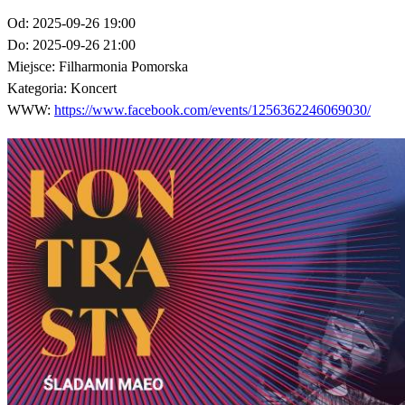
Od:
2025-09-26 19:00
Do:
2025-09-26 21:00
Miejsce:
Filharmonia Pomorska
Kategoria:
Koncert
WWW:
https://www.facebook.com/events/1256362246069030/