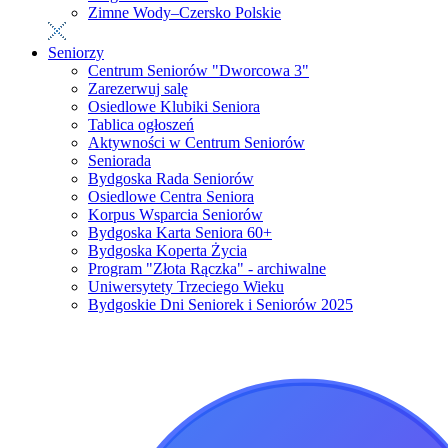
Zimne Wody–Czersko Polskie
Seniorzy
Centrum Seniorów "Dworcowa 3"
Zarezerwuj salę
Osiedlowe Klubiki Seniora
Tablica ogłoszeń
Aktywności w Centrum Seniorów
Seniorada
Bydgoska Rada Seniorów
Osiedlowe Centra Seniora
Korpus Wsparcia Seniorów
Bydgoska Karta Seniora 60+
Bydgoska Koperta Życia
Program "Złota Rączka" - archiwalne
Uniwersytety Trzeciego Wieku
Bydgoskie Dni Seniorek i Seniorów 2025