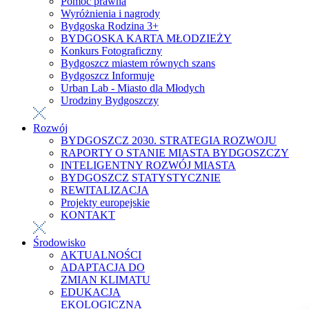
Pomoc prawna
Wyróżnienia i nagrody
Bydgoska Rodzina 3+
BYDGOSKA KARTA MŁODZIEŻY
Konkurs Fotograficzny
Bydgoszcz miastem równych szans
Bydgoszcz Informuje
Urban Lab - Miasto dla Młodych
Urodziny Bydgoszczy
Rozwój
BYDGOSZCZ 2030. STRATEGIA ROZWOJU
RAPORTY O STANIE MIASTA BYDGOSZCZY
INTELIGENTNY ROZWÓJ MIASTA
BYDGOSZCZ STATYSTYCZNIE
REWITALIZACJA
Projekty europejskie
KONTAKT
Środowisko
AKTUALNOŚCI
ADAPTACJA DO
ZMIAN KLIMATU
EDUKACJA
EKOLOGICZNA