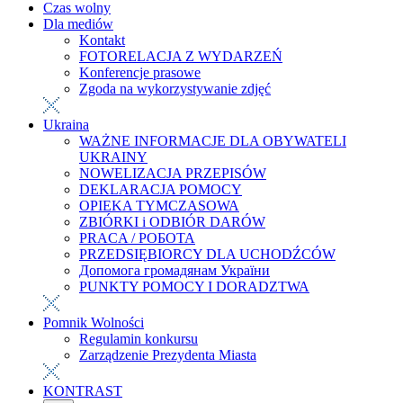
Czas wolny
Dla mediów
Kontakt
FOTORELACJA Z WYDARZEŃ
Konferencje prasowe
Zgoda na wykorzystywanie zdjęć
Ukraina
WAŻNE INFORMACJE DLA OBYWATELI
UKRAINY
NOWELIZACJA PRZEPISÓW
DEKLARACJA POMOCY
OPIEKA TYMCZASOWA
ZBIÓRKI i ODBIÓR DARÓW
PRACA / РОБОТА
PRZEDSIĘBIORCY DLA UCHODŹCÓW
Допомога громадянам України
PUNKTY POMOCY I DORADZTWA
Pomnik Wolności
Regulamin konkursu
Zarządzenie Prezydenta Miasta
KONTRAST