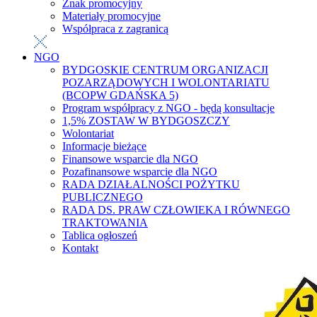
Znak promocyjny
Materiały promocyjne
Współpraca z zagranicą
NGO
BYDGOSKIE CENTRUM ORGANIZACJI
POZARZĄDOWYCH I WOLONTARIATU
(BCOPW GDAŃSKA 5)
Program współpracy z NGO - będą konsultacje
1,5% ZOSTAW W BYDGOSZCZY
Wolontariat
Informacje bieżące
Finansowe wsparcie dla NGO
Pozafinansowe wsparcie dla NGO
RADA DZIAŁALNOŚCI POŻYTKU
PUBLICZNEGO
RADA DS. PRAW CZŁOWIEKA I RÓWNEGO
TRAKTOWANIA
Tablica ogłoszeń
Kontakt