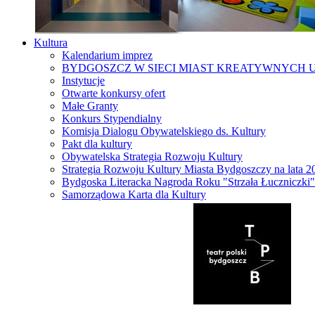
Kultura
Kalendarium imprez
BYDGOSZCZ W SIECI MIAST KREATYWNYCH 
Instytucje
Otwarte konkursy ofert
Małe Granty
Konkurs Stypendialny
Komisja Dialogu Obywatelskiego ds. Kultury
Pakt dla kultury
Obywatelska Strategia Rozwoju Kultury
Strategia Rozwoju Kultury Miasta Bydgoszczy na lata 
Bydgoska Literacka Nagroda Roku "Strzała Łuczniczki"
Samorządowa Karta dla Kultury