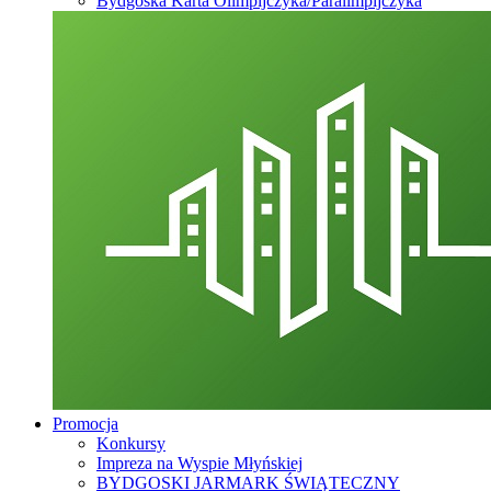
Bydgoska Karta Olimpijczyka/Paralimpijczyka
Promocja
Konkursy
Impreza na Wyspie Młyńskiej
BYDGOSKI JARMARK ŚWIĄTECZNY