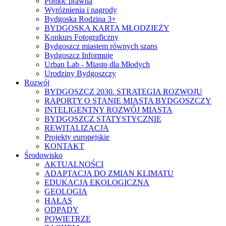
Pomoc prawna
Wyróżnienia i nagrody
Bydgoska Rodzina 3+
BYDGOSKA KARTA MŁODZIEŻY
Konkurs Fotograficzny
Bydgoszcz miastem równych szans
Bydgoszcz Informuje
Urban Lab - Miasto dla Młodych
Urodziny Bydgoszczy
Rozwój
BYDGOSZCZ 2030. STRATEGIA ROZWOJU
RAPORTY O STANIE MIASTA BYDGOSZCZY
INTELIGENTNY ROZWÓJ MIASTA
BYDGOSZCZ STATYSTYCZNIE
REWITALIZACJA
Projekty europejskie
KONTAKT
Środowisko
AKTUALNOŚCI
ADAPTACJA DO ZMIAN KLIMATU
EDUKACJA EKOLOGICZNA
GEOLOGIA
HAŁAS
ODPADY
POWIETRZE