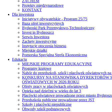
ZACHEM
Projekty międzynarodowe
KONTAKT
Dla inwestora
Inicjatywy obywatelskie - Program 25/75
Baza ofert inwestycyjnych
Bydgoski Park Przemysłowo-Technologiczny
Invest in Bydgoszcz
Serwis Inwestora
Zachęty inwestycyjne
Instytucje otoczenia biznesu
Miejskie działki
Pomorska Specjalna Strefa Ekonomiczna
Edukacja
MIEJSKIE PROGRAMY EDUKACYJNE
Programy krajowe
Nabór do przedszkoli, szkół i placówek oświatowych na
KONKURSY NA STANOWISKA DYREKTORÓW S
OŚWIATOWYCH W 2026 ROKU
Oferty pracy w placówkach oświatowych
Opieka nad dziećmi w wieku do lat 3
Placówki oświatowe prowadzone przez miasto Bydgosz
Przedszkola publiczne prowadzone przez JST
Szkoły i placówki niepubliczne
Obwody szkół podstawowych