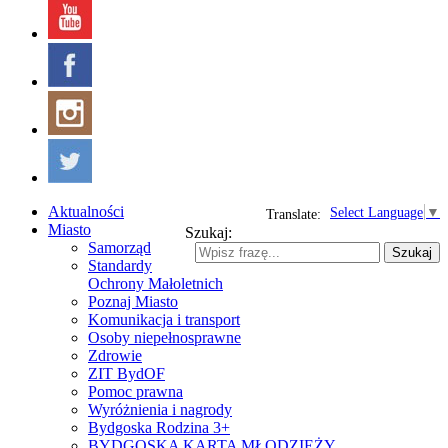
Aktualności
Select Language
▼
Translate:
Miasto
Szukaj:
Samorząd
Szukaj
Standardy
Ochrony Małoletnich
Poznaj Miasto
Komunikacja i transport
Osoby niepełnosprawne
Zdrowie
ZIT BydOF
Pomoc prawna
Wyróżnienia i nagrody
Bydgoska Rodzina 3+
BYDGOSKA KARTA MŁODZIEŻY