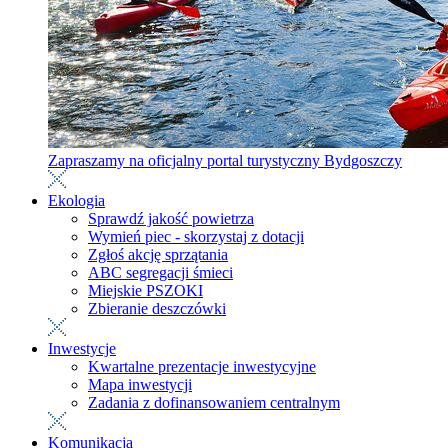
Zapraszamy na oficjalny portal turystyczny Bydgoszczy
Ekologia
Sprawdź jakość powietrza
Wymień piec - skorzystaj z dotacji
Zgłoś akcję sprzątania
ABC segregacji śmieci
Miejskie PSZOKI
Zbieranie deszczówki
Inwestycje
Kwartalne prezentacje inwestycyjne
Mapa inwestycji
Zadania z dofinansowaniem centralnym
Komunikacja