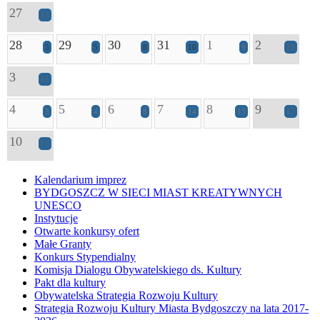
27
15
28
29
30
31
1
2
5
5
8
10
9
20
3
11
4
5
6
7
8
9
3
4
8
14
13
17
10
17
Kalendarium imprez
BYDGOSZCZ W SIECI MIAST KREATYWNYCH
UNESCO
Instytucje
Otwarte konkursy ofert
Małe Granty
Konkurs Stypendialny
Komisja Dialogu Obywatelskiego ds. Kultury
Pakt dla kultury
Obywatelska Strategia Rozwoju Kultury
Strategia Rozwoju Kultury Miasta Bydgoszczy na lata 2017-