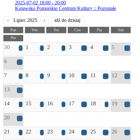
2025-07-02 18:00 - 20:00
Kujawsko Pomorskie Centrum Kultury :: Pozostałe
‹
Lipiec 2025
›
idź do dzisiaj
Pon
Wto
Śro
Czw
Pią
Sob
Nie
30
1
2
3
4
5
7
4
8
10
10
16
6
14
7
8
9
10
11
12
2
2
8
14
11
18
13
13
14
15
16
17
18
19
6
5
8
10
8
19
20
11
21
22
23
24
25
26
4
5
9
15
14
21