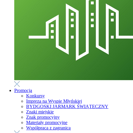
Promocja
Konkursy
Impreza na Wyspie Młyńskiej
BYDGOSKI JARMARK ŚWIĄTECZNY
Znaki miejskie
Znak promocyjny
Materiały promocyjne
Współpraca z zagranicą