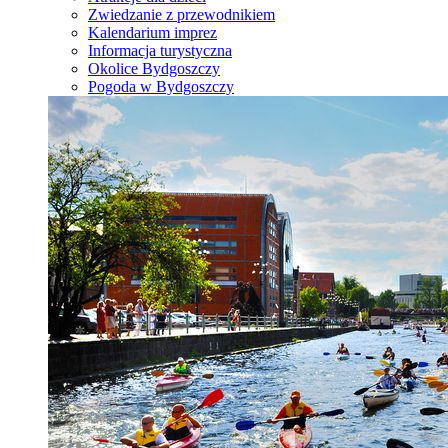
Zwiedzanie z przewodnikiem
Kalendarium imprez
Informacja turystyczna
Okolice Bydgoszczy
Pogoda w Bydgoszczy