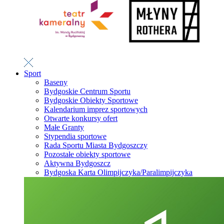
Sport
Baseny
Bydgoskie Centrum Sportu
Bydgoskie Obiekty Sportowe
Kalendarium imprez sportowych
Otwarte konkursy ofert
Małe Granty
Stypendia sportowe
Rada Sportu Miasta Bydgoszczy
Pozostałe obiekty sportowe
Aktywna Bydgoszcz
Bydgoska Karta Olimpijczyka/Paralimpijczyka