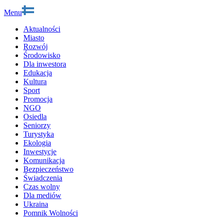
Menu
Aktualności
Miasto
Rozwój
Środowisko
Dla inwestora
Edukacja
Kultura
Sport
Promocja
NGO
Osiedla
Seniorzy
Turystyka
Ekologia
Inwestycje
Komunikacja
Bezpieczeństwo
Świadczenia
Czas wolny
Dla mediów
Ukraina
Pomnik Wolności