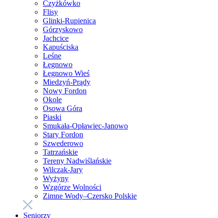
Czyżkówko
Flisy
Glinki-Rupienica
Górzyskowo
Jachcice
Kapuściska
Leśne
Łęgnowo
Łęgnowo Wieś
Miedzyń-Prądy
Nowy Fordon
Okole
Osowa Góra
Piaski
Smukała-Opławiec-Janowo
Stary Fordon
Szwederowo
Tatrzańskie
Tereny Nadwiślańskie
Wilczak-Jary
Wyżyny
Wzgórze Wolności
Zimne Wody–Czersko Polskie
Seniorzy