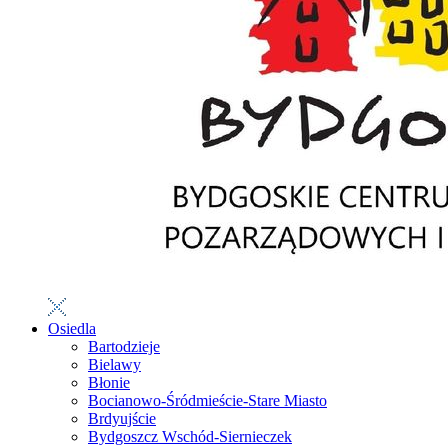
Osiedla
Bartodzieje
Bielawy
Błonie
Bocianowo-Śródmieście-Stare Miasto
Brdyujście
Bydgoszcz Wschód-Siernieczek