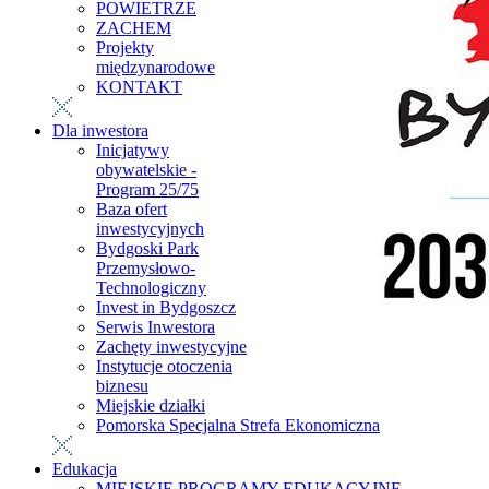
POWIETRZE
ZACHEM
Projekty
międzynarodowe
KONTAKT
Dla inwestora
Inicjatywy
obywatelskie -
Program 25/75
Baza ofert
inwestycyjnych
Bydgoski Park
Przemysłowo-
Technologiczny
Invest in Bydgoszcz
Serwis Inwestora
Zachęty inwestycyjne
Instytucje otoczenia
biznesu
Miejskie działki
Pomorska Specjalna Strefa Ekonomiczna
Edukacja
MIEJSKIE PROGRAMY EDUKACYJNE