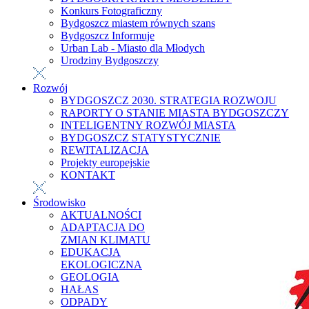
Konkurs Fotograficzny
Bydgoszcz miastem równych szans
Bydgoszcz Informuje
Urban Lab - Miasto dla Młodych
Urodziny Bydgoszczy
Rozwój
BYDGOSZCZ 2030. STRATEGIA ROZWOJU
RAPORTY O STANIE MIASTA BYDGOSZCZY
INTELIGENTNY ROZWÓJ MIASTA
BYDGOSZCZ STATYSTYCZNIE
REWITALIZACJA
Projekty europejskie
KONTAKT
Środowisko
AKTUALNOŚCI
ADAPTACJA DO
ZMIAN KLIMATU
EDUKACJA
EKOLOGICZNA
GEOLOGIA
HAŁAS
ODPADY