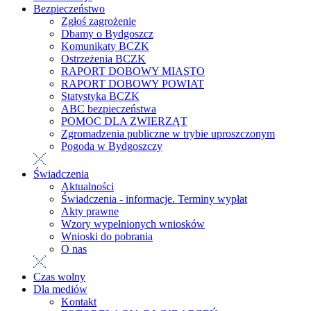
Bezpieczeństwo
Zgłoś zagrożenie
Dbamy o Bydgoszcz
Komunikaty BCZK
Ostrzeżenia BCZK
RAPORT DOBOWY MIASTO
RAPORT DOBOWY POWIAT
Statystyka BCZK
ABC bezpieczeństwa
POMOC DLA ZWIERZĄT
Zgromadzenia publiczne w trybie uproszczonym
Pogoda w Bydgoszczy
Świadczenia
Aktualności
Świadczenia - informacje. Terminy wypłat
Akty prawne
Wzory wypełnionych wniosków
Wnioski do pobrania
O nas
Czas wolny
Dla mediów
Kontakt