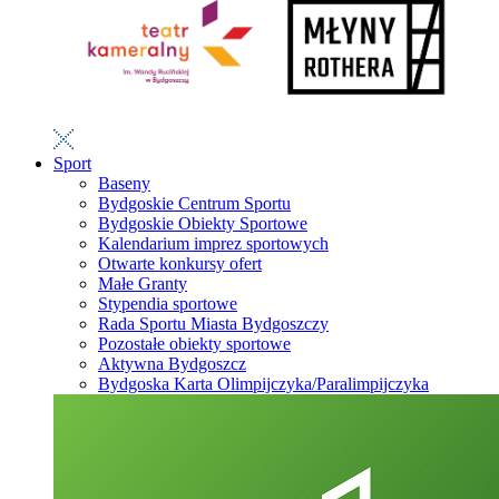
Sport
Baseny
Bydgoskie Centrum Sportu
Bydgoskie Obiekty Sportowe
Kalendarium imprez sportowych
Otwarte konkursy ofert
Małe Granty
Stypendia sportowe
Rada Sportu Miasta Bydgoszczy
Pozostałe obiekty sportowe
Aktywna Bydgoszcz
Bydgoska Karta Olimpijczyka/Paralimpijczyka