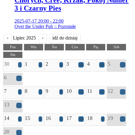
3 i Czarny Pies
2025-07-17 20:00 - 22:00
Over the Under Pub :: Pozostałe
‹
Lipiec 2025
›
idź do dzisiaj
Pon
Wto
Śro
Czw
Pią
Sob
Nie
30
1
2
3
4
5
7
4
8
10
10
16
6
14
7
8
9
10
11
12
2
2
8
14
11
18
13
13
14
15
16
17
18
19
6
5
8
10
8
19
20
11