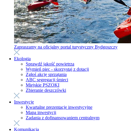
Zapraszamy na oficjalny portal turystyczny Bydgoszczy
Ekologia
Sprawdź jakość powietrza
Wymień piec - skorzystaj z dotacji
Zgłoś akcję sprzątania
ABC segregacji śmieci
Miejskie PSZOKI
Zbieranie deszczówki
Inwestycje
Kwartalne prezentacje inwestycyjne
Mapa inwestycji
Zadania z dofinansowaniem centralnym
Komunikacja