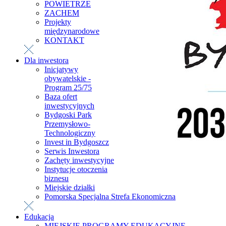
POWIETRZE
ZACHEM
Projekty
międzynarodowe
KONTAKT
Dla inwestora
Inicjatywy
obywatelskie -
Program 25/75
Baza ofert
inwestycyjnych
Bydgoski Park
Przemysłowo-
Technologiczny
Invest in Bydgoszcz
Serwis Inwestora
Zachęty inwestycyjne
Instytucje otoczenia
biznesu
Miejskie działki
Pomorska Specjalna Strefa Ekonomiczna
Edukacja
MIEJSKIE PROGRAMY EDUKACYJNE