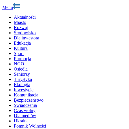
Menu
Aktualności
Miasto
Rozwój
Środowisko
Dla inwestora
Edukacja
Kultura
Sport
Promocja
NGO
Osiedla
Seniorzy
Turystyka
Ekologia
Inwestycje
Komunikacja
Bezpieczeństwo
Świadczenia
Czas wolny
Dla mediów
Ukraina
Pomnik Wolności