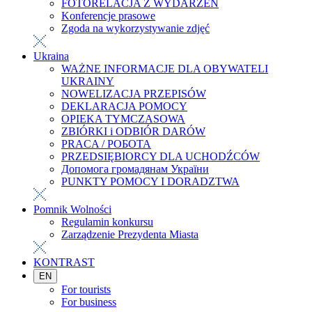
FOTORELACJA Z WYDARZEŃ
Konferencje prasowe
Zgoda na wykorzystywanie zdjęć
Ukraina
WAŻNE INFORMACJE DLA OBYWATELI
UKRAINY
NOWELIZACJA PRZEPISÓW
DEKLARACJA POMOCY
OPIEKA TYMCZASOWA
ZBIÓRKI i ODBIÓR DARÓW
PRACA / РОБОТА
PRZEDSIĘBIORCY DLA UCHODŹCÓW
Допомога громадянам України
PUNKTY POMOCY I DORADZTWA
Pomnik Wolności
Regulamin konkursu
Zarządzenie Prezydenta Miasta
KONTRAST
EN
For tourists
For business