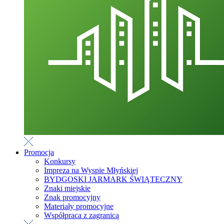
Promocja
Konkursy
Impreza na Wyspie Młyńskiej
BYDGOSKI JARMARK ŚWIĄTECZNY
Znaki miejskie
Znak promocyjny
Materiały promocyjne
Współpraca z zagranicą