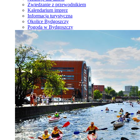
Zwiedzanie z przewodnikiem
Kalendarium imprez
Informacja turystyczna
Okolice Bydgoszczy
Pogoda w Bydgoszczy