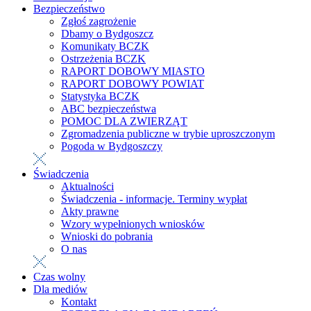
Bezpieczeństwo
Zgłoś zagrożenie
Dbamy o Bydgoszcz
Komunikaty BCZK
Ostrzeżenia BCZK
RAPORT DOBOWY MIASTO
RAPORT DOBOWY POWIAT
Statystyka BCZK
ABC bezpieczeństwa
POMOC DLA ZWIERZĄT
Zgromadzenia publiczne w trybie uproszczonym
Pogoda w Bydgoszczy
Świadczenia
Aktualności
Świadczenia - informacje. Terminy wypłat
Akty prawne
Wzory wypełnionych wniosków
Wnioski do pobrania
O nas
Czas wolny
Dla mediów
Kontakt