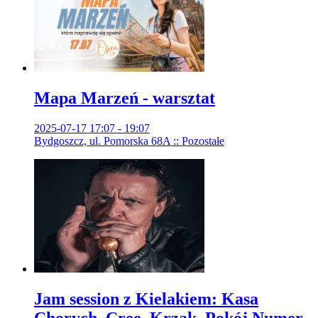
Mapa Marzeń - warsztat
2025-07-17 17:07 - 19:07
Bydgoszcz, ul. Pomorska 68A :: Pozostałe
Jam session z Kielakiem: Kasa
Chorych, Cree, Krzak, Pokój Numer