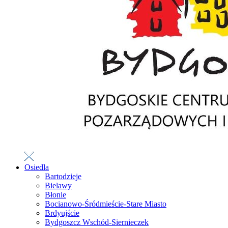
Osiedla
Bartodzieje
Bielawy
Błonie
Bocianowo-Śródmieście-Stare Miasto
Brdyujście
Bydgoszcz Wschód-Siernieczek