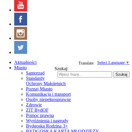
Aktualności
Select Language
▼
Translate:
Miasto
Szukaj:
Samorząd
Szukaj
Standardy
Ochrony Małoletnich
Poznaj Miasto
Komunikacja i transport
Osoby niepełnosprawne
Zdrowie
ZIT BydOF
Pomoc prawna
Wyróżnienia i nagrody
Bydgoska Rodzina 3+
BYDGOSKA KARTA MŁODZIEŻY