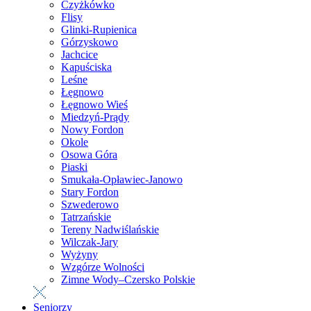
Czyżkówko
Flisy
Glinki-Rupienica
Górzyskowo
Jachcice
Kapuściska
Leśne
Łęgnowo
Łęgnowo Wieś
Miedzyń-Prądy
Nowy Fordon
Okole
Osowa Góra
Piaski
Smukała-Opławiec-Janowo
Stary Fordon
Szwederowo
Tatrzańskie
Tereny Nadwiślańskie
Wilczak-Jary
Wyżyny
Wzgórze Wolności
Zimne Wody–Czersko Polskie
Seniorzy