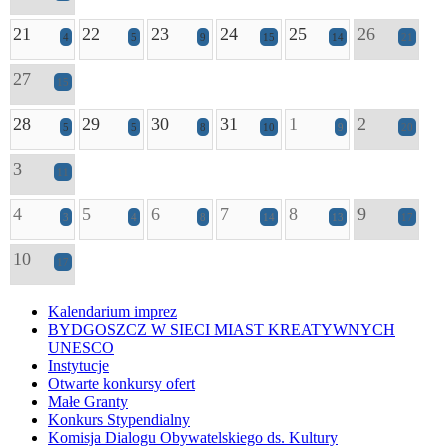
21
22
23
24
25
26
4
5
9
15
14
21
27
15
28
29
30
31
1
2
5
5
8
10
9
20
3
11
4
5
6
7
8
9
3
4
8
14
13
17
10
17
Kalendarium imprez
BYDGOSZCZ W SIECI MIAST KREATYWNYCH
UNESCO
Instytucje
Otwarte konkursy ofert
Małe Granty
Konkurs Stypendialny
Komisja Dialogu Obywatelskiego ds. Kultury