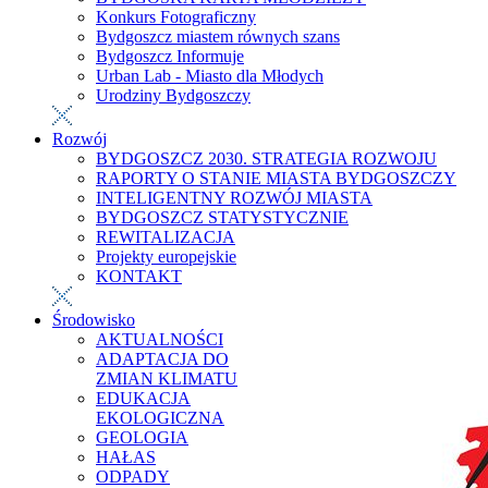
Konkurs Fotograficzny
Bydgoszcz miastem równych szans
Bydgoszcz Informuje
Urban Lab - Miasto dla Młodych
Urodziny Bydgoszczy
Rozwój
BYDGOSZCZ 2030. STRATEGIA ROZWOJU
RAPORTY O STANIE MIASTA BYDGOSZCZY
INTELIGENTNY ROZWÓJ MIASTA
BYDGOSZCZ STATYSTYCZNIE
REWITALIZACJA
Projekty europejskie
KONTAKT
Środowisko
AKTUALNOŚCI
ADAPTACJA DO
ZMIAN KLIMATU
EDUKACJA
EKOLOGICZNA
GEOLOGIA
HAŁAS
ODPADY