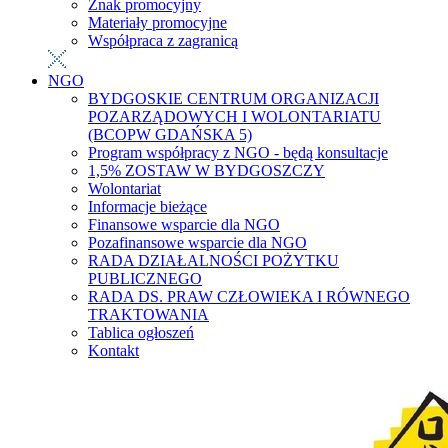
Znak promocyjny
Materiały promocyjne
Współpraca z zagranicą
NGO
BYDGOSKIE CENTRUM ORGANIZACJI
POZARZĄDOWYCH I WOLONTARIATU
(BCOPW GDAŃSKA 5)
Program współpracy z NGO - będą konsultacje
1,5% ZOSTAW W BYDGOSZCZY
Wolontariat
Informacje bieżące
Finansowe wsparcie dla NGO
Pozafinansowe wsparcie dla NGO
RADA DZIAŁALNOŚCI POŻYTKU
PUBLICZNEGO
RADA DS. PRAW CZŁOWIEKA I RÓWNEGO
TRAKTOWANIA
Tablica ogłoszeń
Kontakt