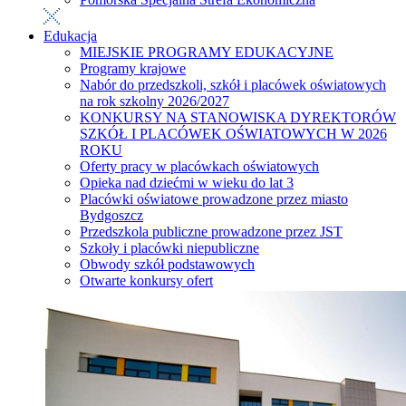
Edukacja
MIEJSKIE PROGRAMY EDUKACYJNE
Programy krajowe
Nabór do przedszkoli, szkół i placówek oświatowych
na rok szkolny 2026/2027
KONKURSY NA STANOWISKA DYREKTORÓW
SZKÓŁ I PLACÓWEK OŚWIATOWYCH W 2026
ROKU
Oferty pracy w placówkach oświatowych
Opieka nad dziećmi w wieku do lat 3
Placówki oświatowe prowadzone przez miasto
Bydgoszcz
Przedszkola publiczne prowadzone przez JST
Szkoły i placówki niepubliczne
Obwody szkół podstawowych
Otwarte konkursy ofert