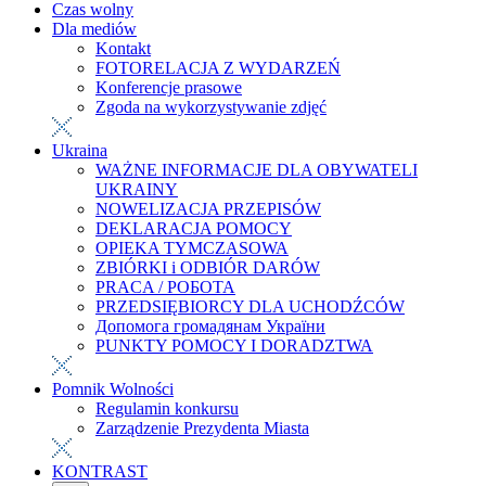
Czas wolny
Dla mediów
Kontakt
FOTORELACJA Z WYDARZEŃ
Konferencje prasowe
Zgoda na wykorzystywanie zdjęć
Ukraina
WAŻNE INFORMACJE DLA OBYWATELI
UKRAINY
NOWELIZACJA PRZEPISÓW
DEKLARACJA POMOCY
OPIEKA TYMCZASOWA
ZBIÓRKI i ODBIÓR DARÓW
PRACA / РОБОТА
PRZEDSIĘBIORCY DLA UCHODŹCÓW
Допомога громадянам України
PUNKTY POMOCY I DORADZTWA
Pomnik Wolności
Regulamin konkursu
Zarządzenie Prezydenta Miasta
KONTRAST