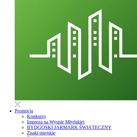
Promocja
Konkursy
Impreza na Wyspie Młyńskiej
BYDGOSKI JARMARK ŚWIĄTECZNY
Znaki miejskie