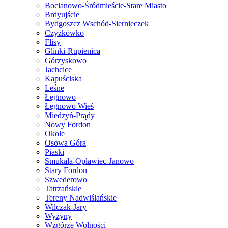
Bocianowo-Śródmieście-Stare Miasto
Brdyujście
Bydgoszcz Wschód-Siernieczek
Czyżkówko
Flisy
Glinki-Rupienica
Górzyskowo
Jachcice
Kapuściska
Leśne
Łęgnowo
Łęgnowo Wieś
Miedzyń-Prądy
Nowy Fordon
Okole
Osowa Góra
Piaski
Smukała-Opławiec-Janowo
Stary Fordon
Szwederowo
Tatrzańskie
Tereny Nadwiślańskie
Wilczak-Jary
Wyżyny
Wzgórze Wolności