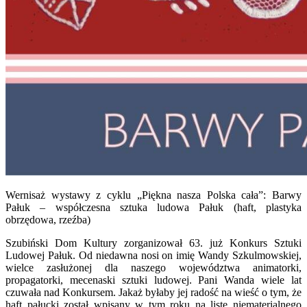
Wernisaż wystawy z cyklu „Piękna nasza Polska cała”: Barwy
Pałuk – współczesna sztuka ludowa Pałuk (haft, plastyka
obrzędowa, rzeźba)
Szubiński Dom Kultury zorganizował 63. już Konkurs Sztuki
Ludowej Pałuk. Od niedawna nosi on imię Wandy Szkulmowskiej,
wielce zasłużonej dla naszego województwa animatorki,
propagatorki, mecenaski sztuki ludowej. Pani Wanda wiele lat
czuwała nad Konkursem. Jakaż byłaby jej radość na wieść o tym, że
haft pałucki został wpisany w tym roku na listę niematerialnego