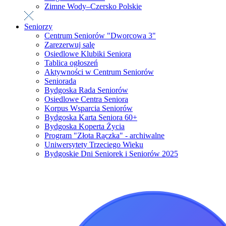
Zimne Wody–Czersko Polskie
Seniorzy
Centrum Seniorów "Dworcowa 3"
Zarezerwuj salę
Osiedlowe Klubiki Seniora
Tablica ogłoszeń
Aktywności w Centrum Seniorów
Seniorada
Bydgoska Rada Seniorów
Osiedlowe Centra Seniora
Korpus Wsparcia Seniorów
Bydgoska Karta Seniora 60+
Bydgoska Koperta Życia
Program "Złota Rączka" - archiwalne
Uniwersytety Trzeciego Wieku
Bydgoskie Dni Seniorek i Seniorów 2025