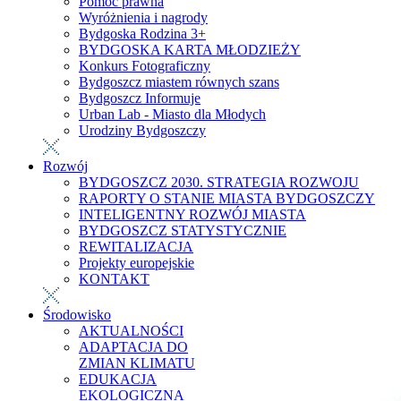
Pomoc prawna
Wyróżnienia i nagrody
Bydgoska Rodzina 3+
BYDGOSKA KARTA MŁODZIEŻY
Konkurs Fotograficzny
Bydgoszcz miastem równych szans
Bydgoszcz Informuje
Urban Lab - Miasto dla Młodych
Urodziny Bydgoszczy
Rozwój
BYDGOSZCZ 2030. STRATEGIA ROZWOJU
RAPORTY O STANIE MIASTA BYDGOSZCZY
INTELIGENTNY ROZWÓJ MIASTA
BYDGOSZCZ STATYSTYCZNIE
REWITALIZACJA
Projekty europejskie
KONTAKT
Środowisko
AKTUALNOŚCI
ADAPTACJA DO
ZMIAN KLIMATU
EDUKACJA
EKOLOGICZNA