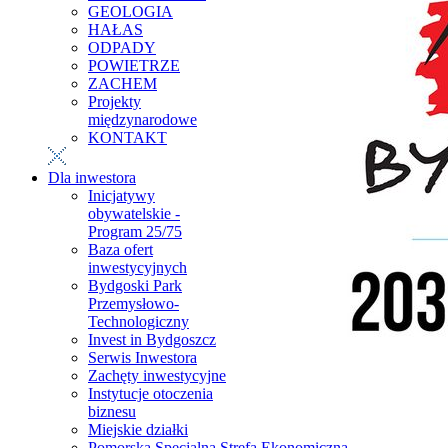
GEOLOGIA
HAŁAS
ODPADY
POWIETRZE
ZACHEM
Projekty
międzynarodowe
KONTAKT
Dla inwestora
Inicjatywy
obywatelskie -
Program 25/75
Baza ofert
inwestycyjnych
Bydgoski Park
Przemysłowo-
Technologiczny
Invest in Bydgoszcz
Serwis Inwestora
Zachęty inwestycyjne
Instytucje otoczenia
biznesu
Miejskie działki
Pomorska Specjalna Strefa Ekonomiczna