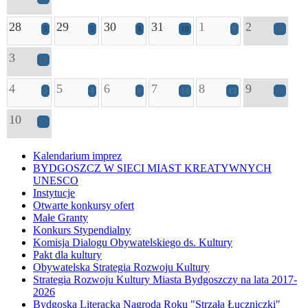
28
29
30
31
1
2
5
5
8
10
9
20
3
11
4
5
6
7
8
9
3
4
8
14
13
17
10
17
Kalendarium imprez
BYDGOSZCZ W SIECI MIAST KREATYWNYCH
UNESCO
Instytucje
Otwarte konkursy ofert
Małe Granty
Konkurs Stypendialny
Komisja Dialogu Obywatelskiego ds. Kultury
Pakt dla kultury
Obywatelska Strategia Rozwoju Kultury
Strategia Rozwoju Kultury Miasta Bydgoszczy na lata 2017-
2026
Bydgoska Literacka Nagroda Roku "Strzała Łuczniczki"