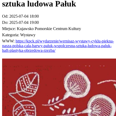
sztuka ludowa Pałuk
Od:
2025-07-04 18:00
Do:
2025-07-04 19:00
Miejsce:
Kujawsko Pomorskie Centrum Kultury
Kategoria:
Wystawy
WWW:
https://kpck.pl/wydarzenie/wernisaz-wystawy-cyklu-piekna-
nasza-polska-cala-barwy-paluk-wspolczesna-sztuka-ludowa-paluk-
haft-plastyka-obrzedowa-rzezba/