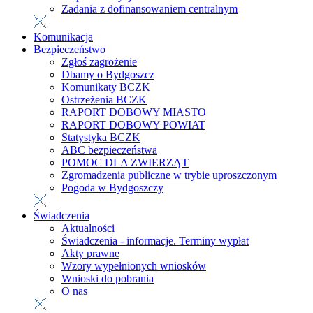
Zadania z dofinansowaniem centralnym
Komunikacja
Bezpieczeństwo
Zgłoś zagrożenie
Dbamy o Bydgoszcz
Komunikaty BCZK
Ostrzeżenia BCZK
RAPORT DOBOWY MIASTO
RAPORT DOBOWY POWIAT
Statystyka BCZK
ABC bezpieczeństwa
POMOC DLA ZWIERZĄT
Zgromadzenia publiczne w trybie uproszczonym
Pogoda w Bydgoszczy
Świadczenia
Aktualności
Świadczenia - informacje. Terminy wypłat
Akty prawne
Wzory wypełnionych wniosków
Wnioski do pobrania
O nas