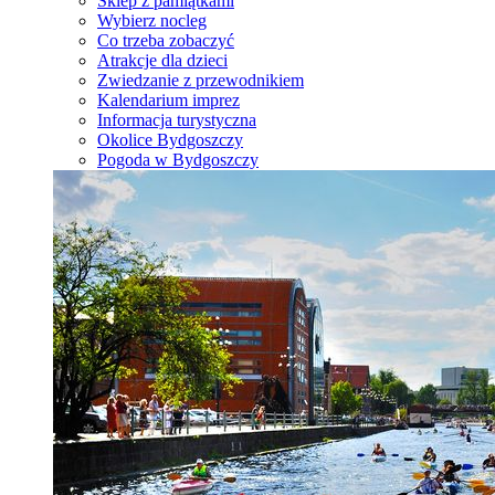
Sklep z pamiątkami
Wybierz nocleg
Co trzeba zobaczyć
Atrakcje dla dzieci
Zwiedzanie z przewodnikiem
Kalendarium imprez
Informacja turystyczna
Okolice Bydgoszczy
Pogoda w Bydgoszczy