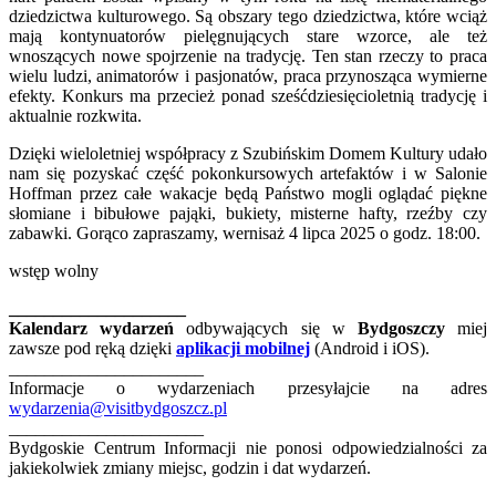
dziedzictwa kulturowego. Są obszary tego dziedzictwa, które wciąż
mają kontynuatorów pielęgnujących stare wzorce, ale też
wnoszących nowe spojrzenie na tradycję. Ten stan rzeczy to praca
wielu ludzi, animatorów i pasjonatów, praca przynosząca wymierne
efekty. Konkurs ma przecież ponad sześćdziesięcioletnią tradycję i
aktualnie rozkwita.
Dzięki wieloletniej współpracy z Szubińskim Domem Kultury udało
nam się pozyskać część pokonkursowych artefaktów i w Salonie
Hoffman przez całe wakacje będą Państwo mogli oglądać piękne
słomiane i bibułowe pająki, bukiety, misterne hafty, rzeźby czy
zabawki. Gorąco zapraszamy, wernisaż 4 lipca 2025 o godz. 18:00.
wstęp wolny
____________________
Kalendarz wydarzeń
odbywających się w
Bydgoszczy
miej
zawsze pod ręką dzięki
aplikacji mobilnej
(Android i iOS).
______________________
Informacje o wydarzeniach przesyłajcie na adres
wydarzenia@visitbydgoszcz.pl
______________________
Bydgoskie Centrum Informacji nie ponosi odpowiedzialności za
jakiekolwiek zmiany miejsc, godzin i dat wydarzeń.