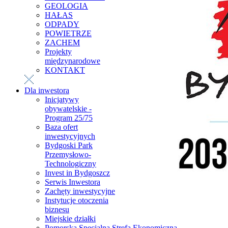
GEOLOGIA
HAŁAS
ODPADY
POWIETRZE
ZACHEM
Projekty
międzynarodowe
KONTAKT
Dla inwestora
Inicjatywy
obywatelskie -
Program 25/75
Baza ofert
inwestycyjnych
Bydgoski Park
Przemysłowo-
Technologiczny
Invest in Bydgoszcz
Serwis Inwestora
Zachęty inwestycyjne
Instytucje otoczenia
biznesu
Miejskie działki
Pomorska Specjalna Strefa Ekonomiczna