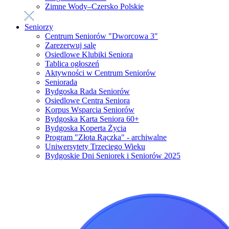
Zimne Wody–Czersko Polskie
Seniorzy
Centrum Seniorów "Dworcowa 3"
Zarezerwuj salę
Osiedlowe Klubiki Seniora
Tablica ogłoszeń
Aktywności w Centrum Seniorów
Seniorada
Bydgoska Rada Seniorów
Osiedlowe Centra Seniora
Korpus Wsparcia Seniorów
Bydgoska Karta Seniora 60+
Bydgoska Koperta Życia
Program "Złota Rączka" - archiwalne
Uniwersytety Trzeciego Wieku
Bydgoskie Dni Seniorek i Seniorów 2025