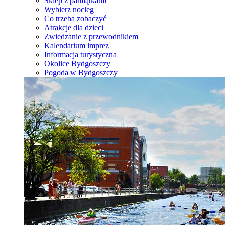
Sklep z pamiątkami
Wybierz nocleg
Co trzeba zobaczyć
Atrakcje dla dzieci
Zwiedzanie z przewodnikiem
Kalendarium imprez
Informacja turystyczna
Okolice Bydgoszczy
Pogoda w Bydgoszczy