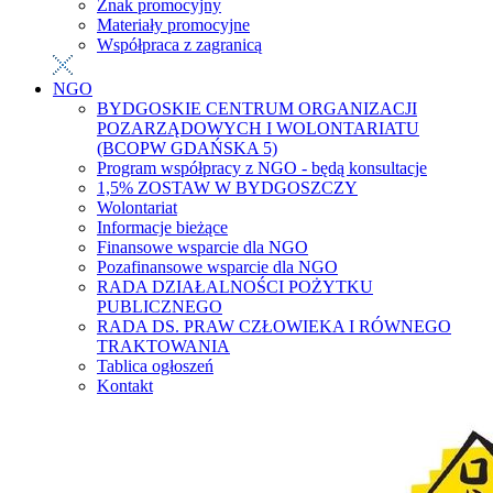
Znak promocyjny
Materiały promocyjne
Współpraca z zagranicą
NGO
BYDGOSKIE CENTRUM ORGANIZACJI
POZARZĄDOWYCH I WOLONTARIATU
(BCOPW GDAŃSKA 5)
Program współpracy z NGO - będą konsultacje
1,5% ZOSTAW W BYDGOSZCZY
Wolontariat
Informacje bieżące
Finansowe wsparcie dla NGO
Pozafinansowe wsparcie dla NGO
RADA DZIAŁALNOŚCI POŻYTKU
PUBLICZNEGO
RADA DS. PRAW CZŁOWIEKA I RÓWNEGO
TRAKTOWANIA
Tablica ogłoszeń
Kontakt