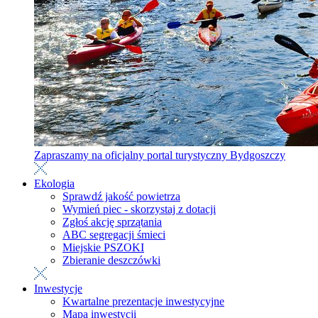
Zapraszamy na oficjalny portal turystyczny Bydgoszczy
Ekologia
Sprawdź jakość powietrza
Wymień piec - skorzystaj z dotacji
Zgłoś akcję sprzątania
ABC segregacji śmieci
Miejskie PSZOKI
Zbieranie deszczówki
Inwestycje
Kwartalne prezentacje inwestycyjne
Mapa inwestycji