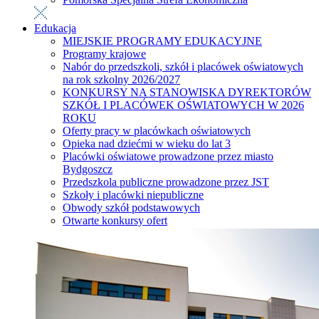
Edukacja
MIEJSKIE PROGRAMY EDUKACYJNE
Programy krajowe
Nabór do przedszkoli, szkół i placówek oświatowych
na rok szkolny 2026/2027
KONKURSY NA STANOWISKA DYREKTORÓW
SZKÓŁ I PLACÓWEK OŚWIATOWYCH W 2026
ROKU
Oferty pracy w placówkach oświatowych
Opieka nad dziećmi w wieku do lat 3
Placówki oświatowe prowadzone przez miasto
Bydgoszcz
Przedszkola publiczne prowadzone przez JST
Szkoły i placówki niepubliczne
Obwody szkół podstawowych
Otwarte konkursy ofert