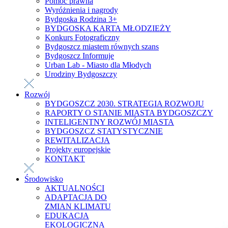
Pomoc prawna
Wyróżnienia i nagrody
Bydgoska Rodzina 3+
BYDGOSKA KARTA MŁODZIEŻY
Konkurs Fotograficzny
Bydgoszcz miastem równych szans
Bydgoszcz Informuje
Urban Lab - Miasto dla Młodych
Urodziny Bydgoszczy
Rozwój
BYDGOSZCZ 2030. STRATEGIA ROZWOJU
RAPORTY O STANIE MIASTA BYDGOSZCZY
INTELIGENTNY ROZWÓJ MIASTA
BYDGOSZCZ STATYSTYCZNIE
REWITALIZACJA
Projekty europejskie
KONTAKT
Środowisko
AKTUALNOŚCI
ADAPTACJA DO
ZMIAN KLIMATU
EDUKACJA
EKOLOGICZNA