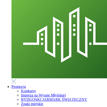
Promocja
Konkursy
Impreza na Wyspie Młyńskiej
BYDGOSKI JARMARK ŚWIĄTECZNY
Znaki miejskie