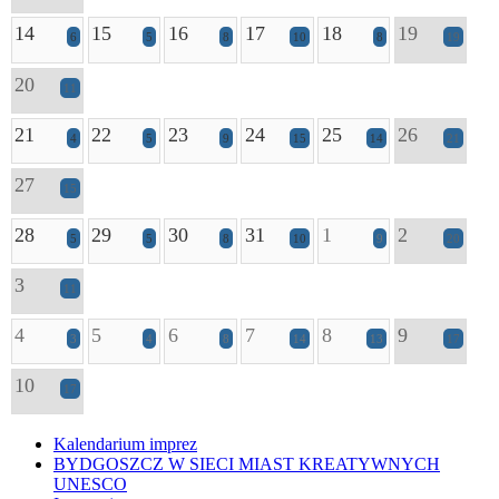
14
15
16
17
18
19
6
5
8
10
8
19
20
11
21
22
23
24
25
26
4
5
9
15
14
21
27
15
28
29
30
31
1
2
5
5
8
10
9
20
3
11
4
5
6
7
8
9
3
4
8
14
13
17
10
17
Kalendarium imprez
BYDGOSZCZ W SIECI MIAST KREATYWNYCH
UNESCO