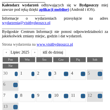
______________________
Kalendarz wydarzeń
odbywających się w
Bydgoszczy
miej
zawsze pod ręką dzięki
aplikacji mobilnej
(Android i iOS).
______________________
Informacje o wydarzeniach przesyłajcie na adres
wydarzenia@visitbydgoszcz.pl
______________________
Bydgoskie Centrum Informacji nie ponosi odpowiedzialności za
jakiekolwiek zmiany miejsc, godzin i dat wydarzeń.
Strona wydarzenia na
www.visitbydgoszcz.pl
‹
Lipiec 2025
›
idź do dzisiaj
Pon
Wto
Śro
Czw
Pią
Sob
Nie
30
1
2
3
4
5
7
4
8
10
10
16
6
14
7
8
9
10
11
12
2
2
8
14
11
18
13
13