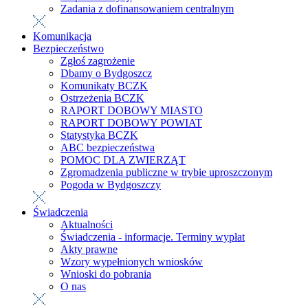
Zadania z dofinansowaniem centralnym
Komunikacja
Bezpieczeństwo
Zgłoś zagrożenie
Dbamy o Bydgoszcz
Komunikaty BCZK
Ostrzeżenia BCZK
RAPORT DOBOWY MIASTO
RAPORT DOBOWY POWIAT
Statystyka BCZK
ABC bezpieczeństwa
POMOC DLA ZWIERZĄT
Zgromadzenia publiczne w trybie uproszczonym
Pogoda w Bydgoszczy
Świadczenia
Aktualności
Świadczenia - informacje. Terminy wypłat
Akty prawne
Wzory wypełnionych wniosków
Wnioski do pobrania
O nas