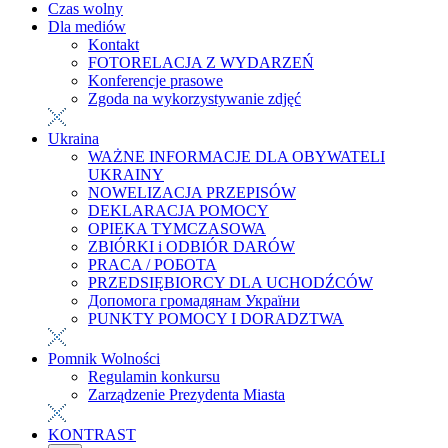
Czas wolny
Dla mediów
Kontakt
FOTORELACJA Z WYDARZEŃ
Konferencje prasowe
Zgoda na wykorzystywanie zdjęć
Ukraina
WAŻNE INFORMACJE DLA OBYWATELI
UKRAINY
NOWELIZACJA PRZEPISÓW
DEKLARACJA POMOCY
OPIEKA TYMCZASOWA
ZBIÓRKI i ODBIÓR DARÓW
PRACA / РОБОТА
PRZEDSIĘBIORCY DLA UCHODŹCÓW
Допомога громадянам України
PUNKTY POMOCY I DORADZTWA
Pomnik Wolności
Regulamin konkursu
Zarządzenie Prezydenta Miasta
KONTRAST