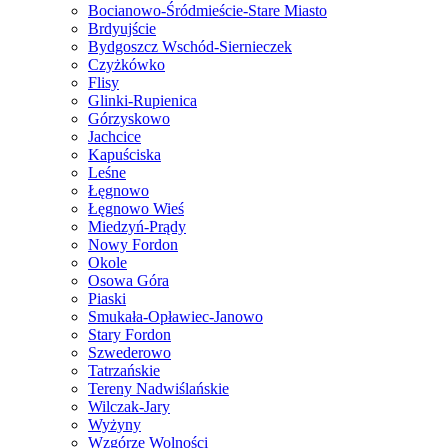
Bocianowo-Śródmieście-Stare Miasto
Brdyujście
Bydgoszcz Wschód-Siernieczek
Czyżkówko
Flisy
Glinki-Rupienica
Górzyskowo
Jachcice
Kapuściska
Leśne
Łęgnowo
Łęgnowo Wieś
Miedzyń-Prądy
Nowy Fordon
Okole
Osowa Góra
Piaski
Smukała-Opławiec-Janowo
Stary Fordon
Szwederowo
Tatrzańskie
Tereny Nadwiślańskie
Wilczak-Jary
Wyżyny
Wzgórze Wolności