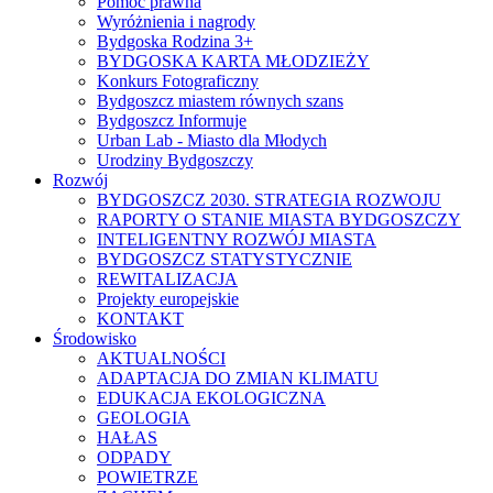
Pomoc prawna
Wyróżnienia i nagrody
Bydgoska Rodzina 3+
BYDGOSKA KARTA MŁODZIEŻY
Konkurs Fotograficzny
Bydgoszcz miastem równych szans
Bydgoszcz Informuje
Urban Lab - Miasto dla Młodych
Urodziny Bydgoszczy
Rozwój
BYDGOSZCZ 2030. STRATEGIA ROZWOJU
RAPORTY O STANIE MIASTA BYDGOSZCZY
INTELIGENTNY ROZWÓJ MIASTA
BYDGOSZCZ STATYSTYCZNIE
REWITALIZACJA
Projekty europejskie
KONTAKT
Środowisko
AKTUALNOŚCI
ADAPTACJA DO ZMIAN KLIMATU
EDUKACJA EKOLOGICZNA
GEOLOGIA
HAŁAS
ODPADY
POWIETRZE