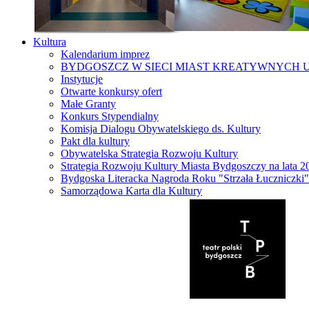
Kultura
Kalendarium imprez
BYDGOSZCZ W SIECI MIAST KREATYWNYCH 
Instytucje
Otwarte konkursy ofert
Małe Granty
Konkurs Stypendialny
Komisja Dialogu Obywatelskiego ds. Kultury
Pakt dla kultury
Obywatelska Strategia Rozwoju Kultury
Strategia Rozwoju Kultury Miasta Bydgoszczy na lata 
Bydgoska Literacka Nagroda Roku "Strzała Łuczniczki"
Samorządowa Karta dla Kultury