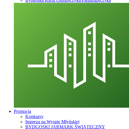
Bydgoska Karta Olimpijczyka/Paralimpijczyka
Promocja
Konkursy
Impreza na Wyspie Młyńskiej
BYDGOSKI JARMARK ŚWIĄTECZNY