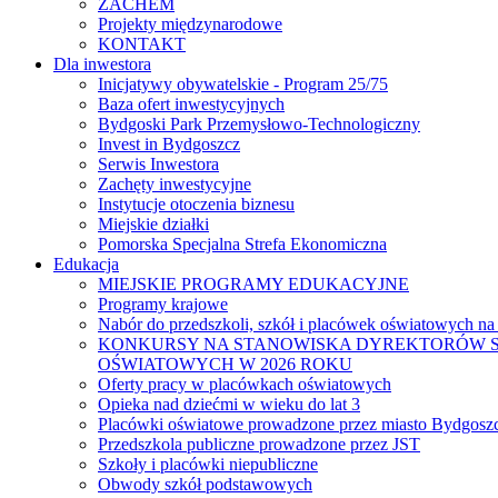
ZACHEM
Projekty międzynarodowe
KONTAKT
Dla inwestora
Inicjatywy obywatelskie - Program 25/75
Baza ofert inwestycyjnych
Bydgoski Park Przemysłowo-Technologiczny
Invest in Bydgoszcz
Serwis Inwestora
Zachęty inwestycyjne
Instytucje otoczenia biznesu
Miejskie działki
Pomorska Specjalna Strefa Ekonomiczna
Edukacja
MIEJSKIE PROGRAMY EDUKACYJNE
Programy krajowe
Nabór do przedszkoli, szkół i placówek oświatowych na
KONKURSY NA STANOWISKA DYREKTORÓW S
OŚWIATOWYCH W 2026 ROKU
Oferty pracy w placówkach oświatowych
Opieka nad dziećmi w wieku do lat 3
Placówki oświatowe prowadzone przez miasto Bydgosz
Przedszkola publiczne prowadzone przez JST
Szkoły i placówki niepubliczne
Obwody szkół podstawowych