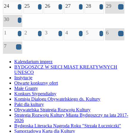
24
25
26
27
28
29
3
3
6
5
8
11
30
8
1
2
3
4
5
6
2
4
5
6
8
15
7
12
Kalendarium imprez
BYDGOSZCZ W SIECI MIAST KREATYWNYCH
UNESCO
Instytucje
Otwarte konkursy ofert
Małe Granty
Konkurs Stypendialny
Komisja Dialogu Obywatelskiego ds. Kultury
Pakt dla kultury
Obywatelska Strategia Rozwoju Kultury
Strategia Rozwoju Kultury Miasta Bydgoszczy na lata 2017-
2026
Bydgoska Literacka Nagroda Roku "Strzała Łuczniczki"
Samorządowa Karta dla Kultury