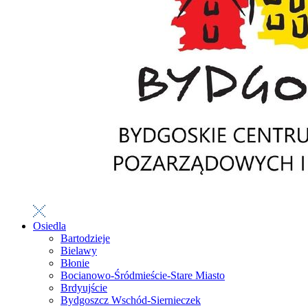
Osiedla
Bartodzieje
Bielawy
Błonie
Bocianowo-Śródmieście-Stare Miasto
Brdyujście
Bydgoszcz Wschód-Siernieczek