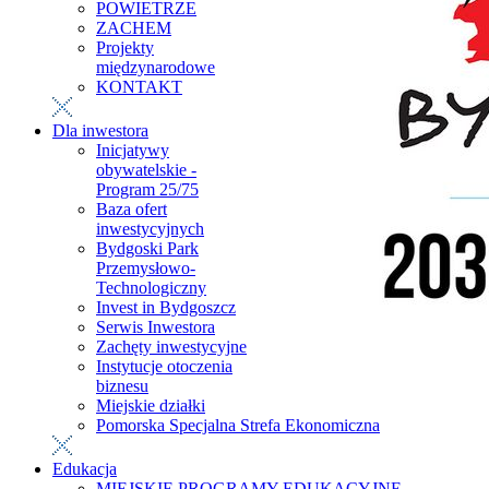
POWIETRZE
ZACHEM
Projekty
międzynarodowe
KONTAKT
Dla inwestora
Inicjatywy
obywatelskie -
Program 25/75
Baza ofert
inwestycyjnych
Bydgoski Park
Przemysłowo-
Technologiczny
Invest in Bydgoszcz
Serwis Inwestora
Zachęty inwestycyjne
Instytucje otoczenia
biznesu
Miejskie działki
Pomorska Specjalna Strefa Ekonomiczna
Edukacja
MIEJSKIE PROGRAMY EDUKACYJNE