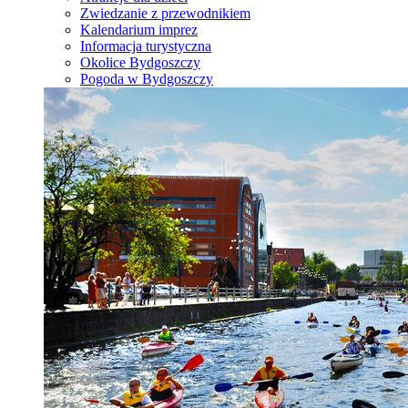
Zwiedzanie z przewodnikiem
Kalendarium imprez
Informacja turystyczna
Okolice Bydgoszczy
Pogoda w Bydgoszczy