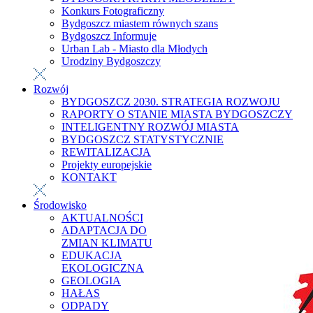
Konkurs Fotograficzny
Bydgoszcz miastem równych szans
Bydgoszcz Informuje
Urban Lab - Miasto dla Młodych
Urodziny Bydgoszczy
Rozwój
BYDGOSZCZ 2030. STRATEGIA ROZWOJU
RAPORTY O STANIE MIASTA BYDGOSZCZY
INTELIGENTNY ROZWÓJ MIASTA
BYDGOSZCZ STATYSTYCZNIE
REWITALIZACJA
Projekty europejskie
KONTAKT
Środowisko
AKTUALNOŚCI
ADAPTACJA DO
ZMIAN KLIMATU
EDUKACJA
EKOLOGICZNA
GEOLOGIA
HAŁAS
ODPADY