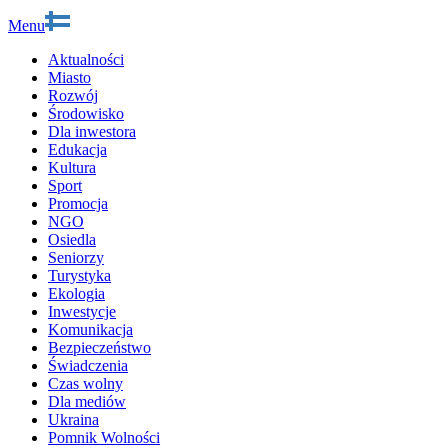
Menu
Aktualności
Miasto
Rozwój
Środowisko
Dla inwestora
Edukacja
Kultura
Sport
Promocja
NGO
Osiedla
Seniorzy
Turystyka
Ekologia
Inwestycje
Komunikacja
Bezpieczeństwo
Świadczenia
Czas wolny
Dla mediów
Ukraina
Pomnik Wolności