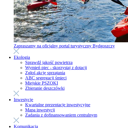
Zapraszamy na oficjalny portal turystyczny Bydgoszczy
Ekologia
Sprawdź jakość powietrza
Wymień piec - skorzystaj z dotacji
Zgłoś akcję sprzątania
ABC segregacji śmieci
Miejskie PSZOKI
Zbieranie deszczówki
Inwestycje
Kwartalne prezentacje inwestycyjne
Mapa inwestycji
Zadania z dofinansowaniem centralnym
Komunikacja