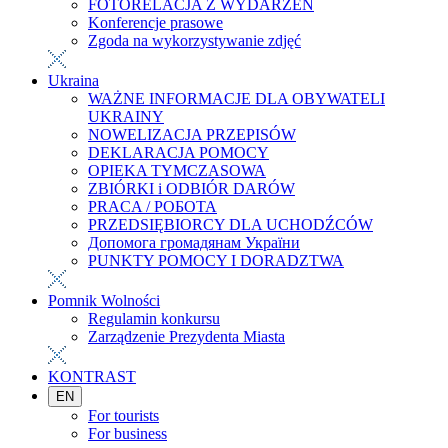
FOTORELACJA Z WYDARZEŃ
Konferencje prasowe
Zgoda na wykorzystywanie zdjęć
Ukraina
WAŻNE INFORMACJE DLA OBYWATELI
UKRAINY
NOWELIZACJA PRZEPISÓW
DEKLARACJA POMOCY
OPIEKA TYMCZASOWA
ZBIÓRKI i ODBIÓR DARÓW
PRACA / РОБОТА
PRZEDSIĘBIORCY DLA UCHODŹCÓW
Допомога громадянам України
PUNKTY POMOCY I DORADZTWA
Pomnik Wolności
Regulamin konkursu
Zarządzenie Prezydenta Miasta
KONTRAST
EN
For tourists
For business