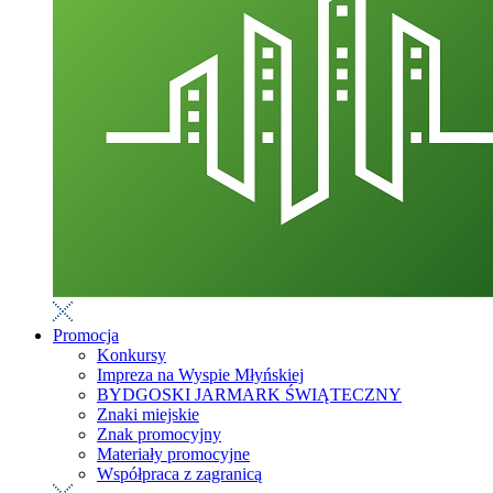
Promocja
Konkursy
Impreza na Wyspie Młyńskiej
BYDGOSKI JARMARK ŚWIĄTECZNY
Znaki miejskie
Znak promocyjny
Materiały promocyjne
Współpraca z zagranicą