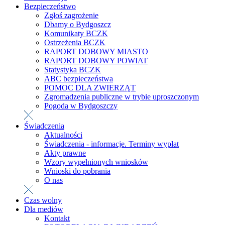
Bezpieczeństwo
Zgłoś zagrożenie
Dbamy o Bydgoszcz
Komunikaty BCZK
Ostrzeżenia BCZK
RAPORT DOBOWY MIASTO
RAPORT DOBOWY POWIAT
Statystyka BCZK
ABC bezpieczeństwa
POMOC DLA ZWIERZĄT
Zgromadzenia publiczne w trybie uproszczonym
Pogoda w Bydgoszczy
Świadczenia
Aktualności
Świadczenia - informacje. Terminy wypłat
Akty prawne
Wzory wypełnionych wniosków
Wnioski do pobrania
O nas
Czas wolny
Dla mediów
Kontakt