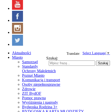
Aktualności
Select Language
▼
Translate:
Miasto
Szukaj:
Samorząd
Szukaj
Standardy
Ochrony Małoletnich
Poznaj Miasto
Komunikacja i transport
Osoby niepełnosprawne
Zdrowie
ZIT BydOF
Pomoc prawna
Wyróżnienia i nagrody
Bydgoska Rodzina 3+
BYDGOSKA KARTA MŁODZIEŻY