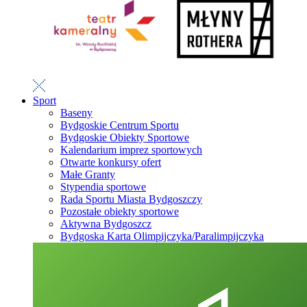
Sport
Baseny
Bydgoskie Centrum Sportu
Bydgoskie Obiekty Sportowe
Kalendarium imprez sportowych
Otwarte konkursy ofert
Małe Granty
Stypendia sportowe
Rada Sportu Miasta Bydgoszczy
Pozostałe obiekty sportowe
Aktywna Bydgoszcz
Bydgoska Karta Olimpijczyka/Paralimpijczyka