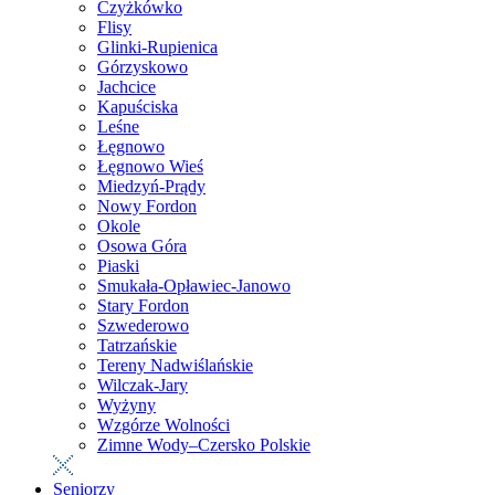
Czyżkówko
Flisy
Glinki-Rupienica
Górzyskowo
Jachcice
Kapuściska
Leśne
Łęgnowo
Łęgnowo Wieś
Miedzyń-Prądy
Nowy Fordon
Okole
Osowa Góra
Piaski
Smukała-Opławiec-Janowo
Stary Fordon
Szwederowo
Tatrzańskie
Tereny Nadwiślańskie
Wilczak-Jary
Wyżyny
Wzgórze Wolności
Zimne Wody–Czersko Polskie
Seniorzy