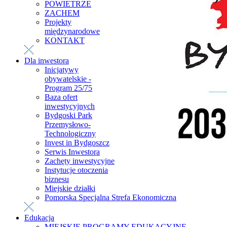
POWIETRZE
ZACHEM
Projekty
międzynarodowe
KONTAKT
Dla inwestora
Inicjatywy
obywatelskie -
Program 25/75
Baza ofert
inwestycyjnych
Bydgoski Park
Przemysłowo-
Technologiczny
Invest in Bydgoszcz
Serwis Inwestora
Zachęty inwestycyjne
Instytucje otoczenia
biznesu
Miejskie działki
Pomorska Specjalna Strefa Ekonomiczna
Edukacja
MIEJSKIE PROGRAMY EDUKACYJNE