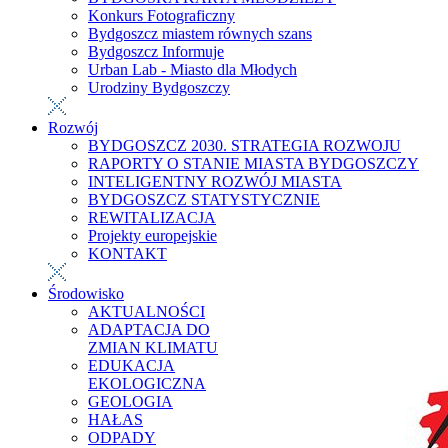
Konkurs Fotograficzny
Bydgoszcz miastem równych szans
Bydgoszcz Informuje
Urban Lab - Miasto dla Młodych
Urodziny Bydgoszczy
Rozwój
BYDGOSZCZ 2030. STRATEGIA ROZWOJU
RAPORTY O STANIE MIASTA BYDGOSZCZY
INTELIGENTNY ROZWÓJ MIASTA
BYDGOSZCZ STATYSTYCZNIE
REWITALIZACJA
Projekty europejskie
KONTAKT
Środowisko
AKTUALNOŚCI
ADAPTACJA DO
ZMIAN KLIMATU
EDUKACJA
EKOLOGICZNA
GEOLOGIA
HAŁAS
ODPADY