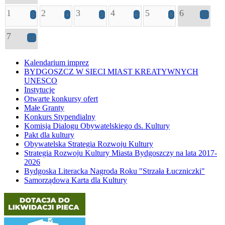
1
2
3
4
5
6
2
4
5
6
8
15
7
12
Kalendarium imprez
BYDGOSZCZ W SIECI MIAST KREATYWNYCH
UNESCO
Instytucje
Otwarte konkursy ofert
Małe Granty
Konkurs Stypendialny
Komisja Dialogu Obywatelskiego ds. Kultury
Pakt dla kultury
Obywatelska Strategia Rozwoju Kultury
Strategia Rozwoju Kultury Miasta Bydgoszczy na lata 2017-
2026
Bydgoska Literacka Nagroda Roku "Strzała Łuczniczki"
Samorządowa Karta dla Kultury