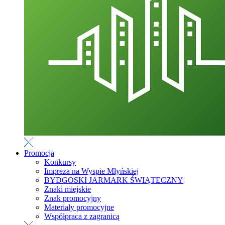
Promocja
Konkursy
Impreza na Wyspie Młyńskiej
BYDGOSKI JARMARK ŚWIĄTECZNY
Znaki miejskie
Znak promocyjny
Materiały promocyjne
Współpraca z zagranicą