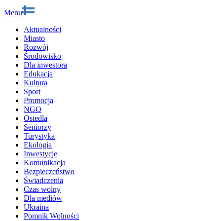
Menu
Aktualności
Miasto
Rozwój
Środowisko
Dla inwestora
Edukacja
Kultura
Sport
Promocja
NGO
Osiedla
Seniorzy
Turystyka
Ekologia
Inwestycje
Komunikacja
Bezpieczeństwo
Świadczenia
Czas wolny
Dla mediów
Ukraina
Pomnik Wolności