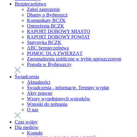
Bezpieczeństwo
Zgłoś zagrożenie
Dbamy o Bydgoszcz
Komunikaty BCZK
Ostrzeżenia BCZK
RAPORT DOBOWY MIASTO
RAPORT DOBOWY POWIAT
Statystyka BCZK
ABC bezpieczeństwa
POMOC DLA ZWIERZĄT
Zgromadzenia publiczne w trybie uproszczonym
Pogoda w Bydgoszczy
Świadczenia
Aktualności
Świadczenia - informacje. Terminy wypłat
Akty prawne
Wzory wypełnionych wniosków
Wnioski do pobrania
O nas
Czas wolny
Dla mediów
Kontakt