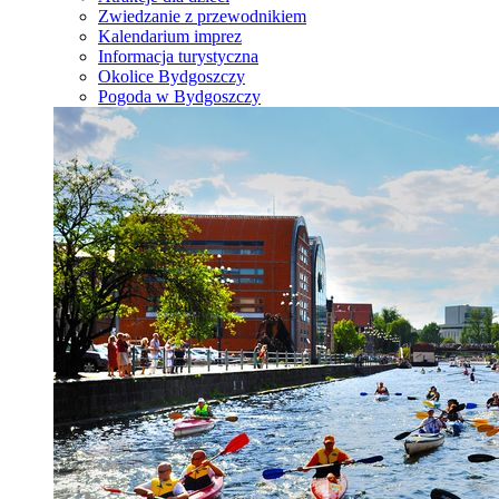
Zwiedzanie z przewodnikiem
Kalendarium imprez
Informacja turystyczna
Okolice Bydgoszczy
Pogoda w Bydgoszczy