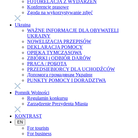
FOTORELACJA Z WYDARZEŃ
Konferencje prasowe
Zgoda na wykorzystywanie zdjęć
Ukraina
WAŻNE INFORMACJE DLA OBYWATELI
UKRAINY
NOWELIZACJA PRZEPISÓW
DEKLARACJA POMOCY
OPIEKA TYMCZASOWA
ZBIÓRKI i ODBIÓR DARÓW
PRACA / РОБОТА
PRZEDSIĘBIORCY DLA UCHODŹCÓW
Допомога громадянам України
PUNKTY POMOCY I DORADZTWA
Pomnik Wolności
Regulamin konkursu
Zarządzenie Prezydenta Miasta
KONTRAST
EN
For tourists
For business