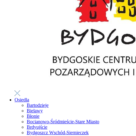
Osiedla
Bartodzieje
Bielawy
Błonie
Bocianowo-Śródmieście-Stare Miasto
Brdyujście
Bydgoszcz Wschód-Siernieczek