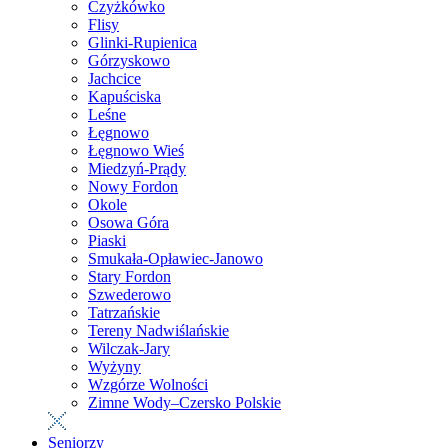
Czyżkówko
Flisy
Glinki-Rupienica
Górzyskowo
Jachcice
Kapuściska
Leśne
Łęgnowo
Łęgnowo Wieś
Miedzyń-Prądy
Nowy Fordon
Okole
Osowa Góra
Piaski
Smukała-Opławiec-Janowo
Stary Fordon
Szwederowo
Tatrzańskie
Tereny Nadwiślańskie
Wilczak-Jary
Wyżyny
Wzgórze Wolności
Zimne Wody–Czersko Polskie
Seniorzy