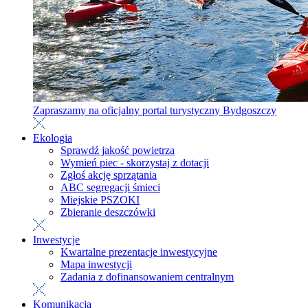
Zapraszamy na oficjalny portal turystyczny Bydgoszczy
Ekologia
Sprawdź jakość powietrza
Wymień piec - skorzystaj z dotacji
Zgłoś akcję sprzątania
ABC segregacji śmieci
Miejskie PSZOKI
Zbieranie deszczówki
Inwestycje
Kwartalne prezentacje inwestycyjne
Mapa inwestycji
Zadania z dofinansowaniem centralnym
Komunikacja