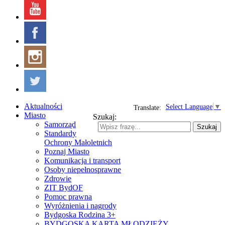
Aktualności
Select Language
▼
Translate:
Miasto
Szukaj:
Samorząd
Szukaj
Standardy
Ochrony Małoletnich
Poznaj Miasto
Komunikacja i transport
Osoby niepełnosprawne
Zdrowie
ZIT BydOF
Pomoc prawna
Wyróżnienia i nagrody
Bydgoska Rodzina 3+
BYDGOSKA KARTA MŁODZIEŻY