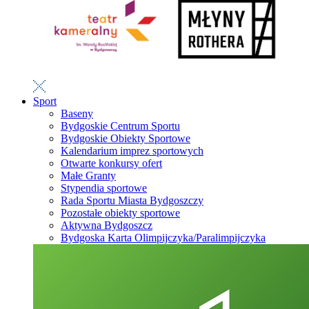
Sport
Baseny
Bydgoskie Centrum Sportu
Bydgoskie Obiekty Sportowe
Kalendarium imprez sportowych
Otwarte konkursy ofert
Małe Granty
Stypendia sportowe
Rada Sportu Miasta Bydgoszczy
Pozostałe obiekty sportowe
Aktywna Bydgoszcz
Bydgoska Karta Olimpijczyka/Paralimpijczyka