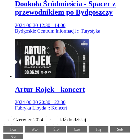
Dookoła Śródmieścia - Spacer z
przewodnikiem po Bydgoszczy
2024-06-30 12:30 - 14:00
Bydgoskie Centrum Informacji :: Turystyka
Artur Rojek - koncert
2024-06-30 20:30 - 22:30
Fabryka Lloyda :: Koncert
‹
Czerwiec 2024
›
idź do dzisiaj
Pon
Wto
Śro
Czw
Pią
Sob
Nie