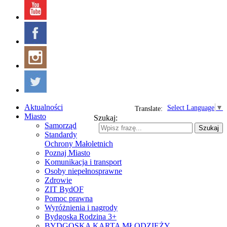
Aktualności
Select Language
▼
Translate:
Miasto
Szukaj:
Samorząd
Szukaj
Standardy
Ochrony Małoletnich
Poznaj Miasto
Komunikacja i transport
Osoby niepełnosprawne
Zdrowie
ZIT BydOF
Pomoc prawna
Wyróżnienia i nagrody
Bydgoska Rodzina 3+
BYDGOSKA KARTA MŁODZIEŻY