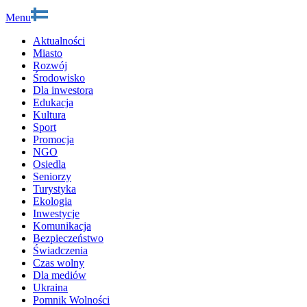
Menu
Aktualności
Miasto
Rozwój
Środowisko
Dla inwestora
Edukacja
Kultura
Sport
Promocja
NGO
Osiedla
Seniorzy
Turystyka
Ekologia
Inwestycje
Komunikacja
Bezpieczeństwo
Świadczenia
Czas wolny
Dla mediów
Ukraina
Pomnik Wolności