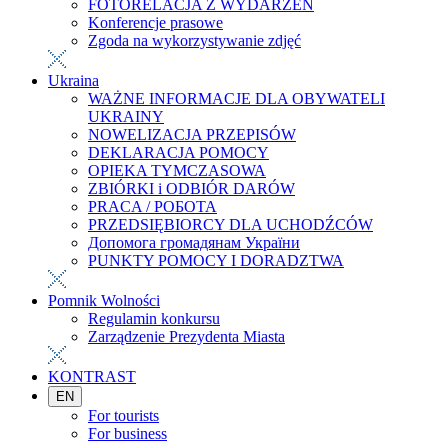
FOTORELACJA Z WYDARZEŃ
Konferencje prasowe
Zgoda na wykorzystywanie zdjęć
Ukraina
WAŻNE INFORMACJE DLA OBYWATELI
UKRAINY
NOWELIZACJA PRZEPISÓW
DEKLARACJA POMOCY
OPIEKA TYMCZASOWA
ZBIÓRKI i ODBIÓR DARÓW
PRACA / РОБОТА
PRZEDSIĘBIORCY DLA UCHODŹCÓW
Допомога громадянам України
PUNKTY POMOCY I DORADZTWA
Pomnik Wolności
Regulamin konkursu
Zarządzenie Prezydenta Miasta
KONTRAST
EN
For tourists
For business