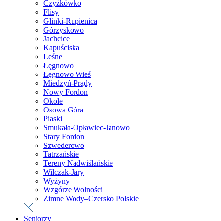
Czyżkówko
Flisy
Glinki-Rupienica
Górzyskowo
Jachcice
Kapuściska
Leśne
Łęgnowo
Łęgnowo Wieś
Miedzyń-Prądy
Nowy Fordon
Okole
Osowa Góra
Piaski
Smukała-Opławiec-Janowo
Stary Fordon
Szwederowo
Tatrzańskie
Tereny Nadwiślańskie
Wilczak-Jary
Wyżyny
Wzgórze Wolności
Zimne Wody–Czersko Polskie
Seniorzy