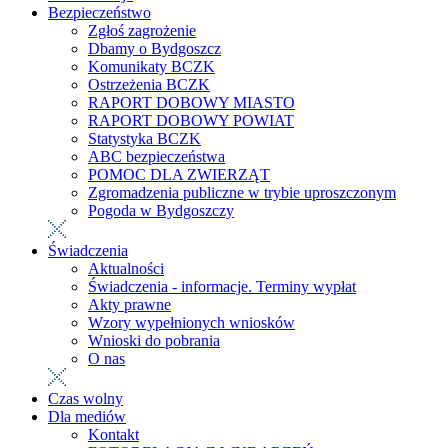
Bezpieczeństwo
Zgłoś zagrożenie
Dbamy o Bydgoszcz
Komunikaty BCZK
Ostrzeżenia BCZK
RAPORT DOBOWY MIASTO
RAPORT DOBOWY POWIAT
Statystyka BCZK
ABC bezpieczeństwa
POMOC DLA ZWIERZĄT
Zgromadzenia publiczne w trybie uproszczonym
Pogoda w Bydgoszczy
Świadczenia
Aktualności
Świadczenia - informacje. Terminy wypłat
Akty prawne
Wzory wypełnionych wniosków
Wnioski do pobrania
O nas
Czas wolny
Dla mediów
Kontakt