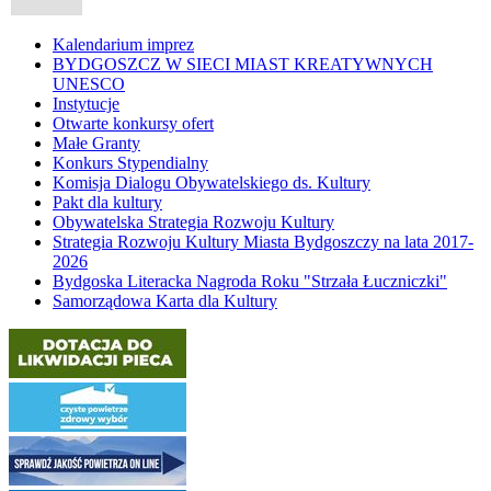
Kalendarium imprez
BYDGOSZCZ W SIECI MIAST KREATYWNYCH
UNESCO
Instytucje
Otwarte konkursy ofert
Małe Granty
Konkurs Stypendialny
Komisja Dialogu Obywatelskiego ds. Kultury
Pakt dla kultury
Obywatelska Strategia Rozwoju Kultury
Strategia Rozwoju Kultury Miasta Bydgoszczy na lata 2017-
2026
Bydgoska Literacka Nagroda Roku "Strzała Łuczniczki"
Samorządowa Karta dla Kultury