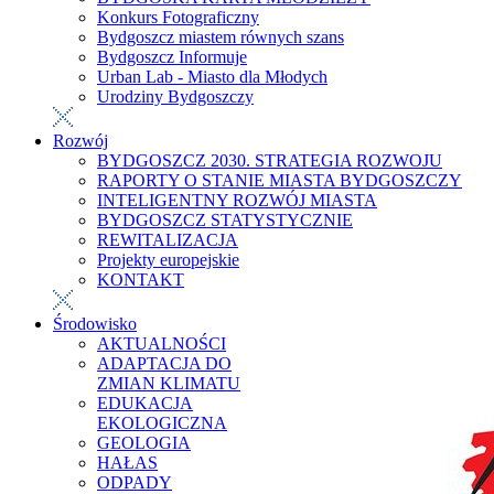
Konkurs Fotograficzny
Bydgoszcz miastem równych szans
Bydgoszcz Informuje
Urban Lab - Miasto dla Młodych
Urodziny Bydgoszczy
Rozwój
BYDGOSZCZ 2030. STRATEGIA ROZWOJU
RAPORTY O STANIE MIASTA BYDGOSZCZY
INTELIGENTNY ROZWÓJ MIASTA
BYDGOSZCZ STATYSTYCZNIE
REWITALIZACJA
Projekty europejskie
KONTAKT
Środowisko
AKTUALNOŚCI
ADAPTACJA DO
ZMIAN KLIMATU
EDUKACJA
EKOLOGICZNA
GEOLOGIA
HAŁAS
ODPADY