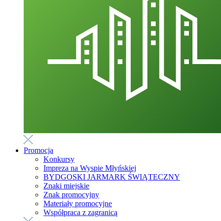
Promocja
Konkursy
Impreza na Wyspie Młyńskiej
BYDGOSKI JARMARK ŚWIĄTECZNY
Znaki miejskie
Znak promocyjny
Materiały promocyjne
Współpraca z zagranicą