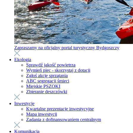
Zapraszamy na oficjalny portal turystyczny Bydgoszczy
Ekologia
Sprawdź jakość powietrza
Wymień piec - skorzystaj z dotacji
Zgłoś akcję sprzątania
ABC segregacji śmieci
Miejskie PSZOKI
Zbieranie deszczówki
Inwestycje
Kwartalne prezentacje inwestycyjne
Mapa inwestycji
Zadania z dofinansowaniem centralnym
Komunikacja