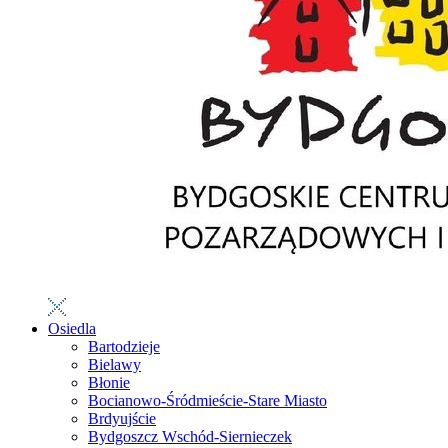
Osiedla
Bartodzieje
Bielawy
Błonie
Bocianowo-Śródmieście-Stare Miasto
Brdyujście
Bydgoszcz Wschód-Siernieczek