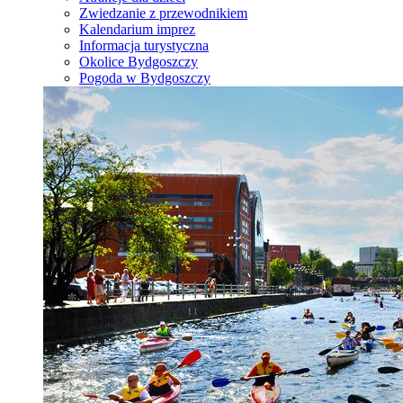
Zwiedzanie z przewodnikiem
Kalendarium imprez
Informacja turystyczna
Okolice Bydgoszczy
Pogoda w Bydgoszczy