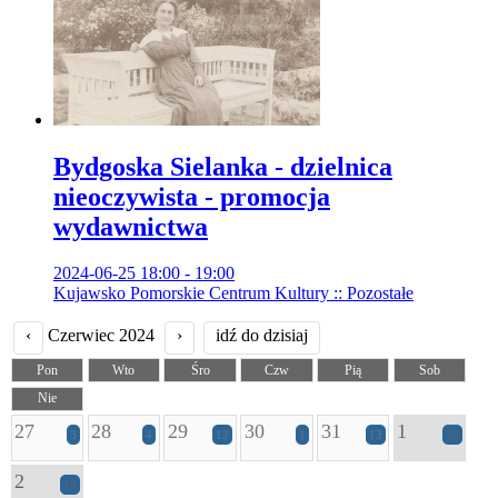
Bydgoska Sielanka - dzielnica
nieoczywista - promocja
wydawnictwa
2024-06-25 18:00 - 19:00
Kujawsko Pomorskie Centrum Kultury :: Pozostałe
‹
Czerwiec 2024
›
idź do dzisiaj
Pon
Wto
Śro
Czw
Pią
Sob
Nie
27
28
29
30
31
1
3
4
12
1
13
28
2
15