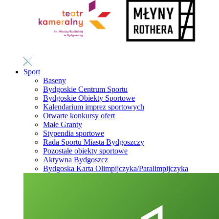
Sport
Baseny
Bydgoskie Centrum Sportu
Bydgoskie Obiekty Sportowe
Kalendarium imprez sportowych
Otwarte konkursy ofert
Małe Granty
Stypendia sportowe
Rada Sportu Miasta Bydgoszczy
Pozostałe obiekty sportowe
Aktywna Bydgoszcz
Bydgoska Karta Olimpijczyka/Paralimpijczyka