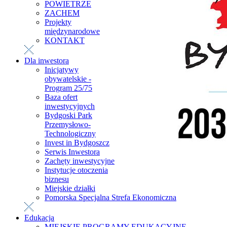
POWIETRZE
ZACHEM
Projekty
międzynarodowe
KONTAKT
Dla inwestora
Inicjatywy
obywatelskie -
Program 25/75
Baza ofert
inwestycyjnych
Bydgoski Park
Przemysłowo-
Technologiczny
Invest in Bydgoszcz
Serwis Inwestora
Zachęty inwestycyjne
Instytucje otoczenia
biznesu
Miejskie działki
Pomorska Specjalna Strefa Ekonomiczna
Edukacja
MIEJSKIE PROGRAMY EDUKACYJNE