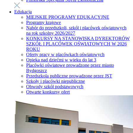
Edukacja
MIEJSKIE PROGRAMY EDUKACYJNE
Programy krajowe
Nabór do przedszkoli, szkół i placówek oświatowych
na rok szkolny 2026/2027
KONKURSY NA STANOWISKA DYREKTORÓW
SZKÓŁ I PLACÓWEK OŚWIATOWYCH W 2026
ROKU
Oferty pracy w placówkach oświatowych
Opieka nad dziećmi w wieku do lat 3
Placówki oświatowe prowadzone przez miasto
Bydgoszcz
Przedszkola publiczne prowadzone przez JST
Szkoły i placówki niepubliczne
Obwody szkół podstawowych
Otwarte konkursy ofert