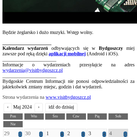
Będzie żeglarsko i dużo muzyki. Wstęp wolny.
____________________
Kalendarz wydarzeń
odbywających się w
Bydgoszczy
miej
zawsze pod ręką dzięki
aplikacji mobilnej
(Android i iOS).
______________________
Informacje o wydarzeniach przesyłajcie na adres
wydarzenia@visitbydgoszcz.pl
______________________
Bydgoskie Centrum Informacji nie ponosi odpowiedzialności za
jakiekolwiek zmiany miejsc, godzin i dat wydarzeń.
Strona wydarzenia na
www.visitbydgoszcz.pl
‹
Maj 2024
›
idź do dzisiaj
Pon
Wto
Śro
Czw
Pią
Sob
Nie
29
30
1
2
3
4
3
2
6
3
4
6