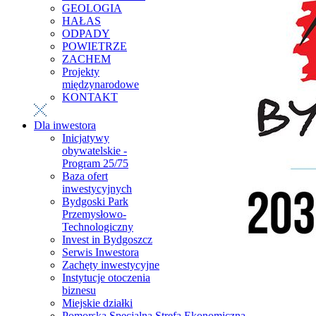
GEOLOGIA
HAŁAS
ODPADY
POWIETRZE
ZACHEM
Projekty
międzynarodowe
KONTAKT
Dla inwestora
Inicjatywy
obywatelskie -
Program 25/75
Baza ofert
inwestycyjnych
Bydgoski Park
Przemysłowo-
Technologiczny
Invest in Bydgoszcz
Serwis Inwestora
Zachęty inwestycyjne
Instytucje otoczenia
biznesu
Miejskie działki
Pomorska Specjalna Strefa Ekonomiczna