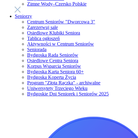
Zimne Wody–Czersko Polskie
Seniorzy
Centrum Seniorów "Dworcowa 3"
Zarezerwuj salę
Osiedlowe Klubiki Seniora
Tablica ogłoszeń
Aktywności w Centrum Seniorów
Seniorada
Bydgoska Rada Seniorów
Osiedlowe Centra Seniora
Korpus Wsparcia Seniorów
Bydgoska Karta Seniora 60+
Bydgoska Koperta Życia
Program "Złota Rączka" - archiwalne
Uniwersytety Trzeciego Wieku
Bydgoskie Dni Seniorek i Seniorów 2025