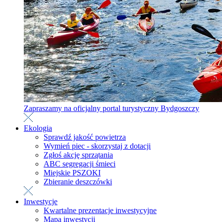
Zapraszamy na oficjalny portal turystyczny Bydgoszczy
Ekologia
Sprawdź jakość powietrza
Wymień piec - skorzystaj z dotacji
Zgłoś akcję sprzątania
ABC segregacji śmieci
Miejskie PSZOKI
Zbieranie deszczówki
Inwestycje
Kwartalne prezentacje inwestycyjne
Mapa inwestycji