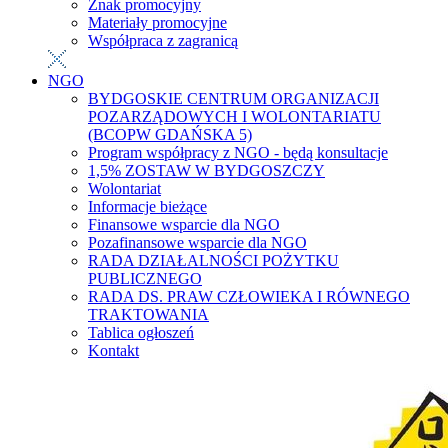
Znak promocyjny
Materiały promocyjne
Współpraca z zagranicą
NGO
BYDGOSKIE CENTRUM ORGANIZACJI
POZARZĄDOWYCH I WOLONTARIATU
(BCOPW GDAŃSKA 5)
Program współpracy z NGO - będą konsultacje
1,5% ZOSTAW W BYDGOSZCZY
Wolontariat
Informacje bieżące
Finansowe wsparcie dla NGO
Pozafinansowe wsparcie dla NGO
RADA DZIAŁALNOŚCI POŻYTKU
PUBLICZNEGO
RADA DS. PRAW CZŁOWIEKA I RÓWNEGO
TRAKTOWANIA
Tablica ogłoszeń
Kontakt