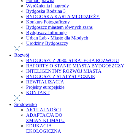
Pomoc prawna
Wyróżnienia i nagrody
Bydgoska Rodzina 3+
BYDGOSKA KARTA MŁODZIEŻY
Konkurs Fotograficzny
Bydgoszcz miastem równych szans
Bydgoszcz Informuje
Urban Lab - Miasto dla Młodych
Urodziny Bydgoszczy
Rozwój
BYDGOSZCZ 2030. STRATEGIA ROZWOJU
RAPORTY O STANIE MIASTA BYDGOSZCZY
INTELIGENTNY ROZWÓJ MIASTA
BYDGOSZCZ STATYSTYCZNIE
REWITALIZACJA
Projekty europejskie
KONTAKT
Środowisko
AKTUALNOŚCI
ADAPTACJA DO
ZMIAN KLIMATU
EDUKACJA
EKOLOGICZNA