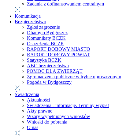
Zadania z dofinansowaniem centralnym
Komunikacja
Bezpieczeństwo
Zgłoś zagrożenie
Dbamy o Bydgoszcz
Komunikaty BCZK
Ostrzeżenia BCZK
RAPORT DOBOWY MIASTO
RAPORT DOBOWY POWIAT
Statystyka BCZK
ABC bezpieczeństwa
POMOC DLA ZWIERZĄT
Zgromadzenia publiczne w trybie uproszczonym
Pogoda w Bydgoszczy
Świadczenia
Aktualności
Świadczenia - informacje. Terminy wypłat
Akty prawne
Wzory wypełnionych wniosków
Wnioski do pobrania
O nas