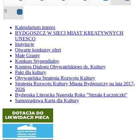
9
14
Kalendarium imprez
BYDGOSZCZ W SIECI MIAST KREATYWNYCH
UNESCO
Instytucje
Otwarte konkursy ofert
Małe Granty
Konkurs Stypendialny
Komisja Dialogu Obywatelskiego ds. Kultury
Pakt dla kultury
Obywatelska Strategia Rozwoju Kultury
Strategia Rozwoju Kultury Miasta Bydgoszczy na lata 2017-
2026
Bydgoska Literacka Nagroda Roku "Strzała Łuczniczki"
Samorządowa Karta dla Kultury