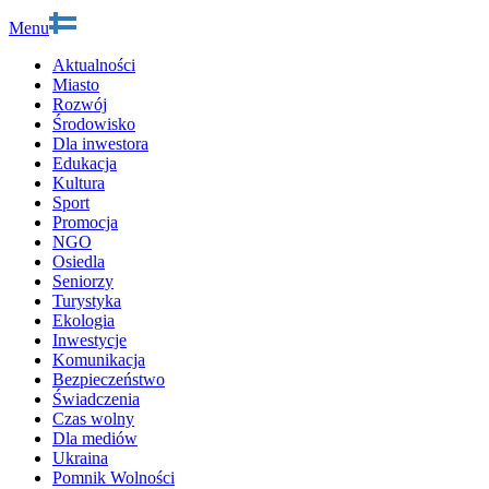
Menu
Aktualności
Miasto
Rozwój
Środowisko
Dla inwestora
Edukacja
Kultura
Sport
Promocja
NGO
Osiedla
Seniorzy
Turystyka
Ekologia
Inwestycje
Komunikacja
Bezpieczeństwo
Świadczenia
Czas wolny
Dla mediów
Ukraina
Pomnik Wolności