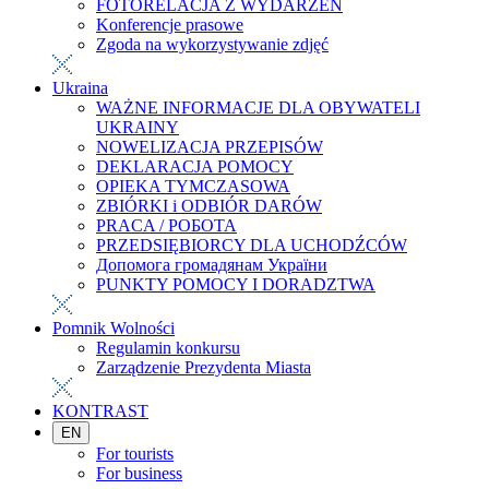
FOTORELACJA Z WYDARZEŃ
Konferencje prasowe
Zgoda na wykorzystywanie zdjęć
Ukraina
WAŻNE INFORMACJE DLA OBYWATELI
UKRAINY
NOWELIZACJA PRZEPISÓW
DEKLARACJA POMOCY
OPIEKA TYMCZASOWA
ZBIÓRKI i ODBIÓR DARÓW
PRACA / РОБОТА
PRZEDSIĘBIORCY DLA UCHODŹCÓW
Допомога громадянам України
PUNKTY POMOCY I DORADZTWA
Pomnik Wolności
Regulamin konkursu
Zarządzenie Prezydenta Miasta
KONTRAST
EN
For tourists
For business