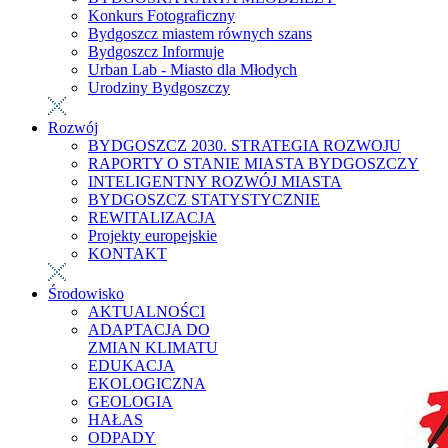
Konkurs Fotograficzny
Bydgoszcz miastem równych szans
Bydgoszcz Informuje
Urban Lab - Miasto dla Młodych
Urodziny Bydgoszczy
Rozwój
BYDGOSZCZ 2030. STRATEGIA ROZWOJU
RAPORTY O STANIE MIASTA BYDGOSZCZY
INTELIGENTNY ROZWÓJ MIASTA
BYDGOSZCZ STATYSTYCZNIE
REWITALIZACJA
Projekty europejskie
KONTAKT
Środowisko
AKTUALNOŚCI
ADAPTACJA DO
ZMIAN KLIMATU
EDUKACJA
EKOLOGICZNA
GEOLOGIA
HAŁAS
ODPADY