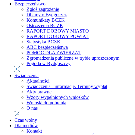
Bezpieczeństwo
Zgłoś zagrożenie
Dbamy o Bydgoszcz
Komunikaty BCZK
Ostrzeżenia BCZK
RAPORT DOBOWY MIASTO
RAPORT DOBOWY POWIAT
Statystyka BCZK
ABC bezpieczeństwa
POMOC DLA ZWIERZĄT
Zgromadzenia publiczne w trybie uproszczonym
Pogoda w Bydgoszczy
Świadczenia
Aktualności
Świadczenia - informacje. Terminy wypłat
Akty prawne
Wzory wypełnionych wniosków
Wnioski do pobrania
O nas
Czas wolny
Dla mediów
Kontakt