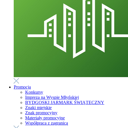
Promocja
Konkursy
Impreza na Wyspie Młyńskiej
BYDGOSKI JARMARK ŚWIĄTECZNY
Znaki miejskie
Znak promocyjny
Materiały promocyjne
Współpraca z zagranicą