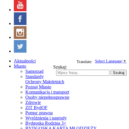
Aktualności
Select Language
▼
Translate:
Miasto
Szukaj:
Samorząd
Szukaj
Standardy
Ochrony Małoletnich
Poznaj Miasto
Komunikacja i transport
Osoby niepełnosprawne
Zdrowie
ZIT BydOF
Pomoc prawna
Wyróżnienia i nagrody
Bydgoska Rodzina 3+
BYDGOSKA KARTA MŁODZIEŻY