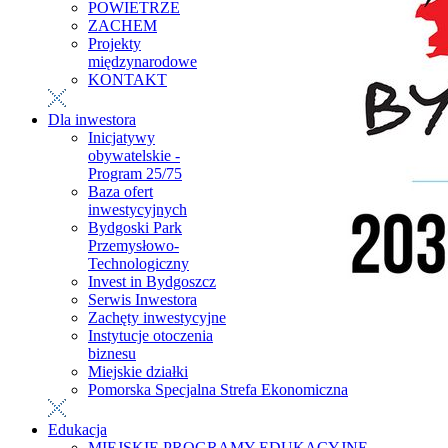
POWIETRZE
ZACHEM
Projekty
międzynarodowe
KONTAKT
Dla inwestora
Inicjatywy
obywatelskie -
Program 25/75
Baza ofert
inwestycyjnych
Bydgoski Park
Przemysłowo-
Technologiczny
Invest in Bydgoszcz
Serwis Inwestora
Zachęty inwestycyjne
Instytucje otoczenia
biznesu
Miejskie działki
Pomorska Specjalna Strefa Ekonomiczna
Edukacja
MIEJSKIE PROGRAMY EDUKACYJNE