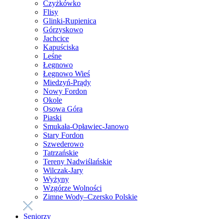
Czyżkówko
Flisy
Glinki-Rupienica
Górzyskowo
Jachcice
Kapuściska
Leśne
Łęgnowo
Łęgnowo Wieś
Miedzyń-Prądy
Nowy Fordon
Okole
Osowa Góra
Piaski
Smukała-Opławiec-Janowo
Stary Fordon
Szwederowo
Tatrzańskie
Tereny Nadwiślańskie
Wilczak-Jary
Wyżyny
Wzgórze Wolności
Zimne Wody–Czersko Polskie
Seniorzy