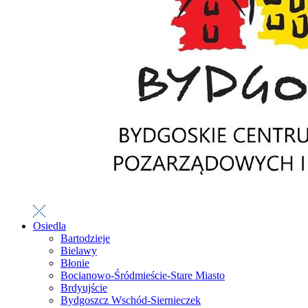
Osiedla
Bartodzieje
Bielawy
Błonie
Bocianowo-Śródmieście-Stare Miasto
Brdyujście
Bydgoszcz Wschód-Siernieczek