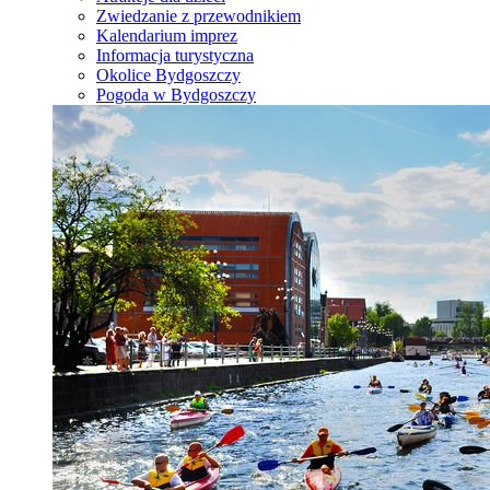
Zwiedzanie z przewodnikiem
Kalendarium imprez
Informacja turystyczna
Okolice Bydgoszczy
Pogoda w Bydgoszczy