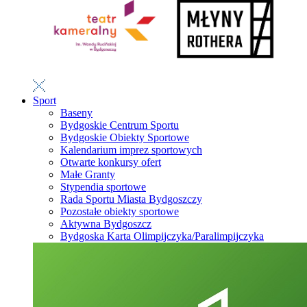
Sport
Baseny
Bydgoskie Centrum Sportu
Bydgoskie Obiekty Sportowe
Kalendarium imprez sportowych
Otwarte konkursy ofert
Małe Granty
Stypendia sportowe
Rada Sportu Miasta Bydgoszczy
Pozostałe obiekty sportowe
Aktywna Bydgoszcz
Bydgoska Karta Olimpijczyka/Paralimpijczyka