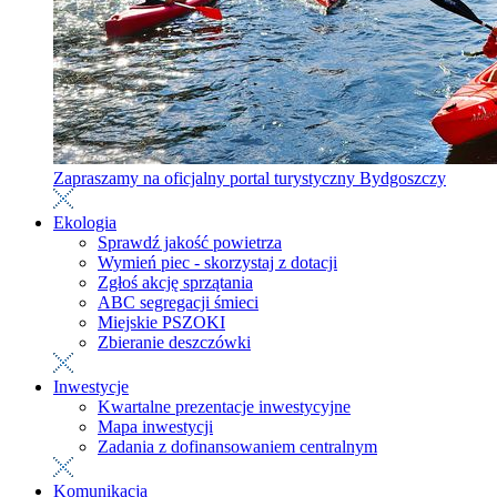
Zapraszamy na oficjalny portal turystyczny Bydgoszczy
Ekologia
Sprawdź jakość powietrza
Wymień piec - skorzystaj z dotacji
Zgłoś akcję sprzątania
ABC segregacji śmieci
Miejskie PSZOKI
Zbieranie deszczówki
Inwestycje
Kwartalne prezentacje inwestycyjne
Mapa inwestycji
Zadania z dofinansowaniem centralnym
Komunikacja