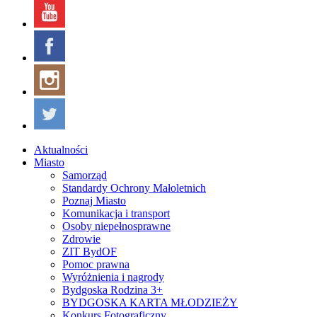
Aktualności
Miasto
Samorząd
Standardy Ochrony Małoletnich
Poznaj Miasto
Komunikacja i transport
Osoby niepełnosprawne
Zdrowie
ZIT BydOF
Pomoc prawna
Wyróżnienia i nagrody
Bydgoska Rodzina 3+
BYDGOSKA KARTA MŁODZIEŻY
Konkurs Fotograficzny