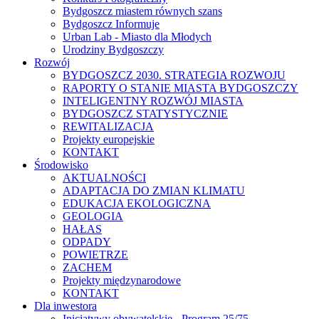
Bydgoszcz miastem równych szans
Bydgoszcz Informuje
Urban Lab - Miasto dla Młodych
Urodziny Bydgoszczy
Rozwój
BYDGOSZCZ 2030. STRATEGIA ROZWOJU
RAPORTY O STANIE MIASTA BYDGOSZCZY
INTELIGENTNY ROZWÓJ MIASTA
BYDGOSZCZ STATYSTYCZNIE
REWITALIZACJA
Projekty europejskie
KONTAKT
Środowisko
AKTUALNOŚCI
ADAPTACJA DO ZMIAN KLIMATU
EDUKACJA EKOLOGICZNA
GEOLOGIA
HAŁAS
ODPADY
POWIETRZE
ZACHEM
Projekty międzynarodowe
KONTAKT
Dla inwestora
Inicjatywy obywatelskie - Program 25/75