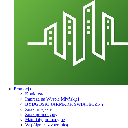
Promocja
Konkursy
Impreza na Wyspie Młyńskiej
BYDGOSKI JARMARK ŚWIĄTECZNY
Znaki miejskie
Znak promocyjny
Materiały promocyjne
Współpraca z zagranicą