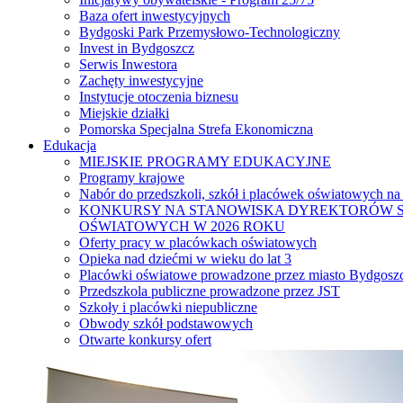
Baza ofert inwestycyjnych
Bydgoski Park Przemysłowo-Technologiczny
Invest in Bydgoszcz
Serwis Inwestora
Zachęty inwestycyjne
Instytucje otoczenia biznesu
Miejskie działki
Pomorska Specjalna Strefa Ekonomiczna
Edukacja
MIEJSKIE PROGRAMY EDUKACYJNE
Programy krajowe
Nabór do przedszkoli, szkół i placówek oświatowych na
KONKURSY NA STANOWISKA DYREKTORÓW S
OŚWIATOWYCH W 2026 ROKU
Oferty pracy w placówkach oświatowych
Opieka nad dziećmi w wieku do lat 3
Placówki oświatowe prowadzone przez miasto Bydgosz
Przedszkola publiczne prowadzone przez JST
Szkoły i placówki niepubliczne
Obwody szkół podstawowych
Otwarte konkursy ofert