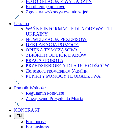
FOTORELACJA Z WYDARZEŃ
Konferencje prasowe
Zgoda na wykorzystywanie zdjęć
Ukraina
WAŻNE INFORMACJE DLA OBYWATELI
UKRAINY
NOWELIZACJA PRZEPISÓW
DEKLARACJA POMOCY
OPIEKA TYMCZASOWA
ZBIÓRKI i ODBIÓR DARÓW
PRACA / РОБОТА
PRZEDSIĘBIORCY DLA UCHODŹCÓW
Допомога громадянам України
PUNKTY POMOCY I DORADZTWA
Pomnik Wolności
Regulamin konkursu
Zarządzenie Prezydenta Miasta
KONTRAST
EN
For tourists
For business