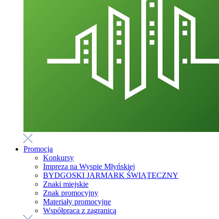
Promocja
Konkursy
Impreza na Wyspie Młyńskiej
BYDGOSKI JARMARK ŚWIĄTECZNY
Znaki miejskie
Znak promocyjny
Materiały promocyjne
Współpraca z zagranicą