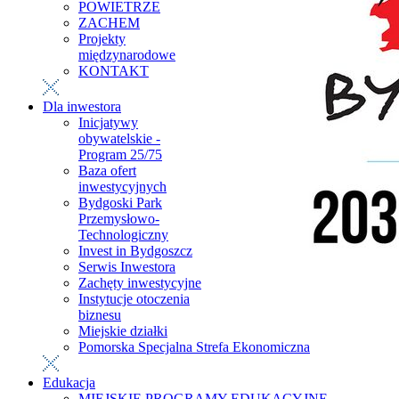
POWIETRZE
ZACHEM
Projekty
międzynarodowe
KONTAKT
Dla inwestora
Inicjatywy
obywatelskie -
Program 25/75
Baza ofert
inwestycyjnych
Bydgoski Park
Przemysłowo-
Technologiczny
Invest in Bydgoszcz
Serwis Inwestora
Zachęty inwestycyjne
Instytucje otoczenia
biznesu
Miejskie działki
Pomorska Specjalna Strefa Ekonomiczna
Edukacja
MIEJSKIE PROGRAMY EDUKACYJNE