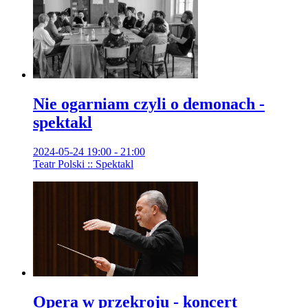
Nie ogarniam czyli o demonach -
spektakl
2024-05-24 19:00 - 21:00
Teatr Polski :: Spektakl
Opera w przekroju - koncert