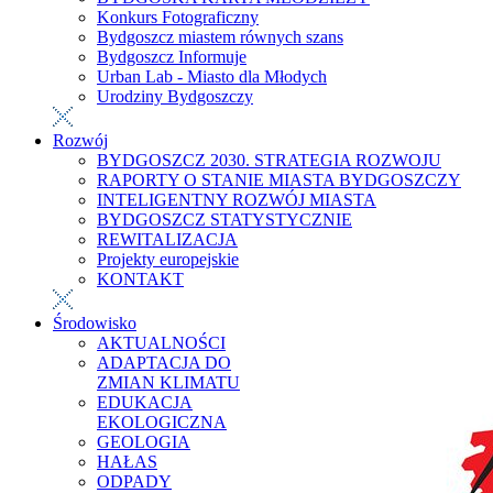
Konkurs Fotograficzny
Bydgoszcz miastem równych szans
Bydgoszcz Informuje
Urban Lab - Miasto dla Młodych
Urodziny Bydgoszczy
Rozwój
BYDGOSZCZ 2030. STRATEGIA ROZWOJU
RAPORTY O STANIE MIASTA BYDGOSZCZY
INTELIGENTNY ROZWÓJ MIASTA
BYDGOSZCZ STATYSTYCZNIE
REWITALIZACJA
Projekty europejskie
KONTAKT
Środowisko
AKTUALNOŚCI
ADAPTACJA DO
ZMIAN KLIMATU
EDUKACJA
EKOLOGICZNA
GEOLOGIA
HAŁAS
ODPADY