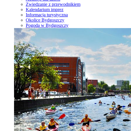
Zwiedzanie z przewodnikiem
Kalendarium imprez
Informacja turystyczna
Okolice Bydgoszczy
Pogoda w Bydgoszczy