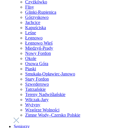
Czyżkówko
Flisy
Glinki-Rupienica
Górzyskowo
Jachcice
Kapuściska
Leśne
Łęgnowo
Łęgnowo Wieś
Miedzyń-Prądy
Nowy Fordon
Okole
Osowa Góra
Piaski
Smukała-Opławiec-Janowo
Stary Fordon
Szwederowo
Tatrzańskie
Tereny Nadwiślańskie
Wilczak-Jary
Wyżyny
Wzgórze Wolności
Zimne Wody–Czersko Polskie
Seniorzy