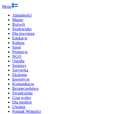
Menu
Aktualności
Miasto
Rozwój
Środowisko
Dla inwestora
Edukacja
Kultura
Sport
Promocja
NGO
Osiedla
Seniorzy
Turystyka
Ekologia
Inwestycje
Komunikacja
Bezpieczeństwo
Świadczenia
Czas wolny
Dla mediów
Ukraina
Pomnik Wolności