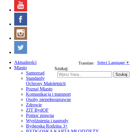
Aktualności
Select Language
▼
Translate:
Miasto
Szukaj:
Samorząd
Szukaj
Standardy
Ochrony Małoletnich
Poznaj Miasto
Komunikacja i transport
Osoby niepełnosprawne
Zdrowie
ZIT BydOF
Pomoc prawna
Wyróżnienia i nagrody
Bydgoska Rodzina 3+
BYDGOSKA KARTA MŁODZIEŻY