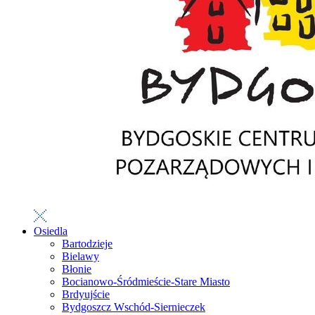
Osiedla
Bartodzieje
Bielawy
Błonie
Bocianowo-Śródmieście-Stare Miasto
Brdyujście
Bydgoszcz Wschód-Siernieczek