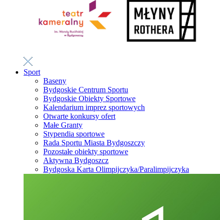
Sport
Baseny
Bydgoskie Centrum Sportu
Bydgoskie Obiekty Sportowe
Kalendarium imprez sportowych
Otwarte konkursy ofert
Małe Granty
Stypendia sportowe
Rada Sportu Miasta Bydgoszczy
Pozostałe obiekty sportowe
Aktywna Bydgoszcz
Bydgoska Karta Olimpijczyka/Paralimpijczyka