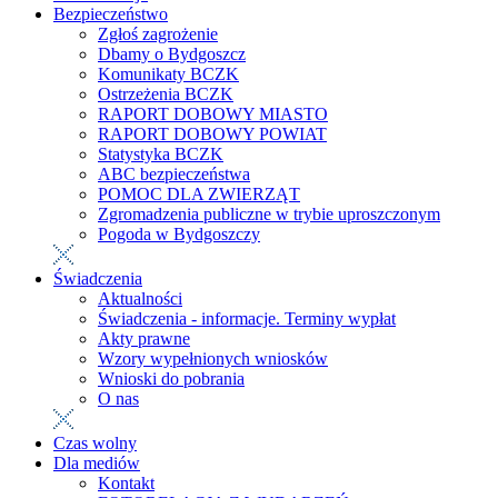
Bezpieczeństwo
Zgłoś zagrożenie
Dbamy o Bydgoszcz
Komunikaty BCZK
Ostrzeżenia BCZK
RAPORT DOBOWY MIASTO
RAPORT DOBOWY POWIAT
Statystyka BCZK
ABC bezpieczeństwa
POMOC DLA ZWIERZĄT
Zgromadzenia publiczne w trybie uproszczonym
Pogoda w Bydgoszczy
Świadczenia
Aktualności
Świadczenia - informacje. Terminy wypłat
Akty prawne
Wzory wypełnionych wniosków
Wnioski do pobrania
O nas
Czas wolny
Dla mediów
Kontakt