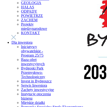
GEOLOGIA
HAŁAS
ODPADY
POWIETRZE
ZACHEM
Projekty
międzynarodowe
KONTAKT
Dla inwestora
Inicjatywy
obywatelskie -
Program 25/75
Baza ofert
inwestycyjnych
Bydgoski Park
Przemysłowo-
Technologiczny
Invest in Bydgoszcz
Serwis Inwestora
Zachęty inwestycyjne
Instytucje otoczenia
biznesu
Miejskie działki
Pomorska Specjalna Strefa Ekonomiczna