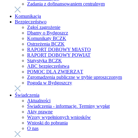
Zadania z dofinansowaniem centralnym
Komunikacja
Bezpieczeństwo
Zgłoś zagrożenie
Dbamy o Bydgoszcz
Komunikaty BCZK
Ostrzeżenia BCZK
RAPORT DOBOWY MIASTO
RAPORT DOBOWY POWIAT
Statystyka BCZK
ABC bezpieczeństwa
POMOC DLA ZWIERZĄT
Zgromadzenia publiczne w trybie uproszczonym
Pogoda w Bydgoszczy
Świadczenia
Aktualności
Świadczenia - informacje. Terminy wypłat
Akty prawne
Wzory wypełnionych wniosków
Wnioski do pobrania
O nas