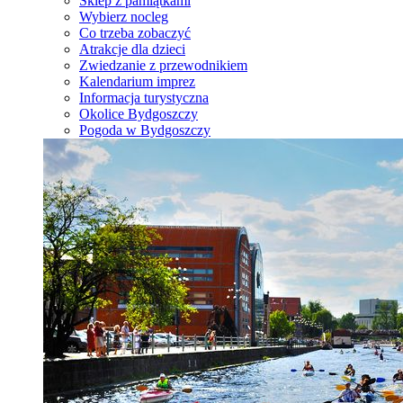
Sklep z pamiątkami
Wybierz nocleg
Co trzeba zobaczyć
Atrakcje dla dzieci
Zwiedzanie z przewodnikiem
Kalendarium imprez
Informacja turystyczna
Okolice Bydgoszczy
Pogoda w Bydgoszczy