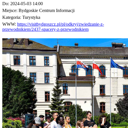
Do:
2024-05-03 14:00
Miejsce:
Bydgoskie Centrum Informacji
Kategoria:
Turystyka
WWW:
https://visitbydgoszcz.pl/pl/odkryj/zwiedzanie-z-
przewodnikiem/2437-spacery-z-przewodnikiem