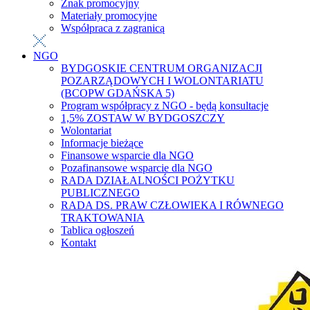
Znak promocyjny
Materiały promocyjne
Współpraca z zagranicą
NGO
BYDGOSKIE CENTRUM ORGANIZACJI
POZARZĄDOWYCH I WOLONTARIATU
(BCOPW GDAŃSKA 5)
Program współpracy z NGO - będą konsultacje
1,5% ZOSTAW W BYDGOSZCZY
Wolontariat
Informacje bieżące
Finansowe wsparcie dla NGO
Pozafinansowe wsparcie dla NGO
RADA DZIAŁALNOŚCI POŻYTKU
PUBLICZNEGO
RADA DS. PRAW CZŁOWIEKA I RÓWNEGO
TRAKTOWANIA
Tablica ogłoszeń
Kontakt