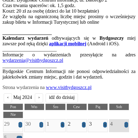
Czas trwania spacerów: ok. 1,5 godz.
Koszt: 20 zł za osobę (dzieci do lat 10 bezpłatnie)
Ze względu na ograniczoną liczbę miejsc prosimy o wcześniejszy
zakup biletu w Informacji Turystycznej lub online
____________________
Kalendarz wydarzeń
odbywających się w
Bydgoszczy
miej
zawsze pod ręką dzięki
aplikacji mobilnej
(Android i iOS).
______________________
Informacje o wydarzeniach przesyłajcie na adres
wydarzenia@visitbydgoszcz.pl
______________________
Bydgoskie Centrum Informacji nie ponosi odpowiedzialności za
jakiekolwiek zmiany miejsc, godzin i dat wydarzeń.
Strona wydarzenia na
www.visitbydgoszcz.pl
‹
Maj 2024
›
idź do dzisiaj
Pon
Wto
Śro
Czw
Pią
Sob
Nie
29
30
1
2
3
4
3
2
6
3
4
6
5