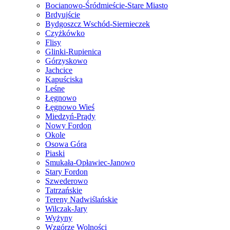
Bocianowo-Śródmieście-Stare Miasto
Brdyujście
Bydgoszcz Wschód-Siernieczek
Czyżkówko
Flisy
Glinki-Rupienica
Górzyskowo
Jachcice
Kapuściska
Leśne
Łęgnowo
Łęgnowo Wieś
Miedzyń-Prądy
Nowy Fordon
Okole
Osowa Góra
Piaski
Smukała-Opławiec-Janowo
Stary Fordon
Szwederowo
Tatrzańskie
Tereny Nadwiślańskie
Wilczak-Jary
Wyżyny
Wzgórze Wolności