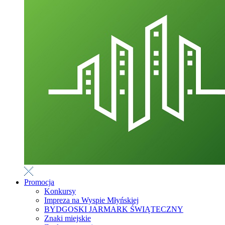
Promocja
Konkursy
Impreza na Wyspie Młyńskiej
BYDGOSKI JARMARK ŚWIĄTECZNY
Znaki miejskie