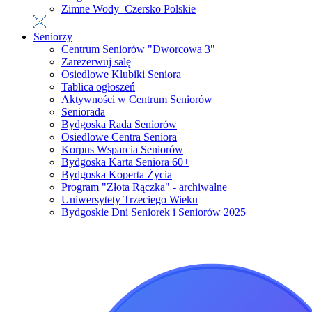
Zimne Wody–Czersko Polskie
Seniorzy
Centrum Seniorów "Dworcowa 3"
Zarezerwuj salę
Osiedlowe Klubiki Seniora
Tablica ogłoszeń
Aktywności w Centrum Seniorów
Seniorada
Bydgoska Rada Seniorów
Osiedlowe Centra Seniora
Korpus Wsparcia Seniorów
Bydgoska Karta Seniora 60+
Bydgoska Koperta Życia
Program "Złota Rączka" - archiwalne
Uniwersytety Trzeciego Wieku
Bydgoskie Dni Seniorek i Seniorów 2025