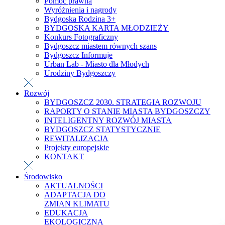
Pomoc prawna
Wyróżnienia i nagrody
Bydgoska Rodzina 3+
BYDGOSKA KARTA MŁODZIEŻY
Konkurs Fotograficzny
Bydgoszcz miastem równych szans
Bydgoszcz Informuje
Urban Lab - Miasto dla Młodych
Urodziny Bydgoszczy
Rozwój
BYDGOSZCZ 2030. STRATEGIA ROZWOJU
RAPORTY O STANIE MIASTA BYDGOSZCZY
INTELIGENTNY ROZWÓJ MIASTA
BYDGOSZCZ STATYSTYCZNIE
REWITALIZACJA
Projekty europejskie
KONTAKT
Środowisko
AKTUALNOŚCI
ADAPTACJA DO
ZMIAN KLIMATU
EDUKACJA
EKOLOGICZNA