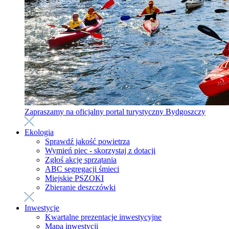
Zapraszamy na oficjalny portal turystyczny Bydgoszczy
Ekologia
Sprawdź jakość powietrza
Wymień piec - skorzystaj z dotacji
Zgłoś akcję sprzątania
ABC segregacji śmieci
Miejskie PSZOKI
Zbieranie deszczówki
Inwestycje
Kwartalne prezentacje inwestycyjne
Mapa inwestycji