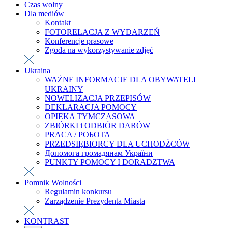
Czas wolny
Dla mediów
Kontakt
FOTORELACJA Z WYDARZEŃ
Konferencje prasowe
Zgoda na wykorzystywanie zdjęć
Ukraina
WAŻNE INFORMACJE DLA OBYWATELI
UKRAINY
NOWELIZACJA PRZEPISÓW
DEKLARACJA POMOCY
OPIEKA TYMCZASOWA
ZBIÓRKI i ODBIÓR DARÓW
PRACA / РОБОТА
PRZEDSIĘBIORCY DLA UCHODŹCÓW
Допомога громадянам України
PUNKTY POMOCY I DORADZTWA
Pomnik Wolności
Regulamin konkursu
Zarządzenie Prezydenta Miasta
KONTRAST