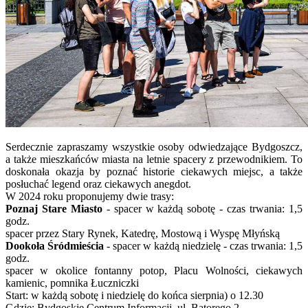
Serdecznie zapraszamy wszystkie osoby odwiedzające Bydgoszcz,
a także mieszkańców miasta na letnie spacery z przewodnikiem. To
doskonała okazja by poznać historie ciekawych miejsc, a także
posłuchać legend oraz ciekawych anegdot.
W 2024 roku proponujemy dwie trasy:
Poznaj Stare Miasto
- spacer w każdą sobotę - czas trwania: 1,5
godz.
spacer przez Stary Rynek, Katedrę, Mostową i Wyspę Młyńską
Dookoła Śródmieścia
- spacer w każdą niedzielę - czas trwania: 1,5
godz.
spacer w okolice fontanny potop, Placu Wolności, ciekawych
kamienic, pomnika Łuczniczki
Start: w każdą sobotę i niedzielę do końca sierpnia) o 12.30
Gdzie: Bydgoskie Centrum Informacji, ul. Batorego 2