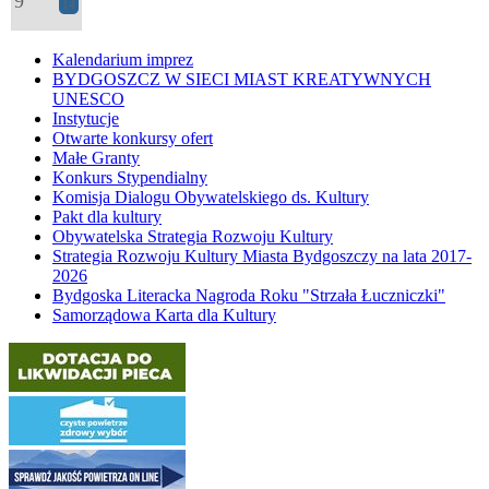
9
14
Kalendarium imprez
BYDGOSZCZ W SIECI MIAST KREATYWNYCH
UNESCO
Instytucje
Otwarte konkursy ofert
Małe Granty
Konkurs Stypendialny
Komisja Dialogu Obywatelskiego ds. Kultury
Pakt dla kultury
Obywatelska Strategia Rozwoju Kultury
Strategia Rozwoju Kultury Miasta Bydgoszczy na lata 2017-
2026
Bydgoska Literacka Nagroda Roku "Strzała Łuczniczki"
Samorządowa Karta dla Kultury