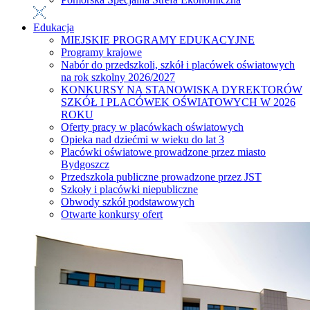
Edukacja
MIEJSKIE PROGRAMY EDUKACYJNE
Programy krajowe
Nabór do przedszkoli, szkół i placówek oświatowych
na rok szkolny 2026/2027
KONKURSY NA STANOWISKA DYREKTORÓW
SZKÓŁ I PLACÓWEK OŚWIATOWYCH W 2026
ROKU
Oferty pracy w placówkach oświatowych
Opieka nad dziećmi w wieku do lat 3
Placówki oświatowe prowadzone przez miasto
Bydgoszcz
Przedszkola publiczne prowadzone przez JST
Szkoły i placówki niepubliczne
Obwody szkół podstawowych
Otwarte konkursy ofert