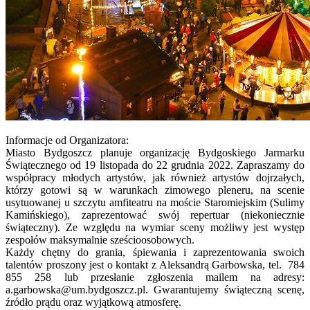
Informacje od Organizatora:
Miasto Bydgoszcz planuje organizację Bydgoskiego Jarmarku
Świątecznego od 19 listopada do 22 grudnia 2022. Zapraszamy do
współpracy młodych artystów, jak również artystów dojrzałych,
którzy gotowi są w warunkach zimowego pleneru, na scenie
usytuowanej u szczytu amfiteatru na moście Staromiejskim (Sulimy
Kamińskiego), zaprezentować swój repertuar (niekoniecznie
świąteczny). Ze względu na wymiar sceny możliwy jest występ
zespołów maksymalnie sześcioosobowych.
Każdy chętny do grania, śpiewania i zaprezentowania swoich
talentów proszony jest o kontakt z Aleksandrą Garbowska, tel. 784
855 258 lub przesłanie zgłoszenia mailem na adresy:
a.garbowska@um.bydgoszcz.pl. Gwarantujemy świąteczną scenę,
źródło prądu oraz wyjątkową atmosferę.