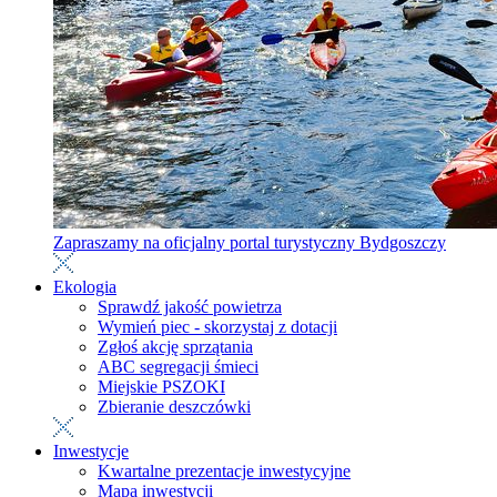
Zapraszamy na oficjalny portal turystyczny Bydgoszczy
Ekologia
Sprawdź jakość powietrza
Wymień piec - skorzystaj z dotacji
Zgłoś akcję sprzątania
ABC segregacji śmieci
Miejskie PSZOKI
Zbieranie deszczówki
Inwestycje
Kwartalne prezentacje inwestycyjne
Mapa inwestycji