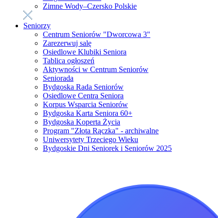
Zimne Wody–Czersko Polskie
Seniorzy
Centrum Seniorów "Dworcowa 3"
Zarezerwuj salę
Osiedlowe Klubiki Seniora
Tablica ogłoszeń
Aktywności w Centrum Seniorów
Seniorada
Bydgoska Rada Seniorów
Osiedlowe Centra Seniora
Korpus Wsparcia Seniorów
Bydgoska Karta Seniora 60+
Bydgoska Koperta Życia
Program "Złota Rączka" - archiwalne
Uniwersytety Trzeciego Wieku
Bydgoskie Dni Seniorek i Seniorów 2025