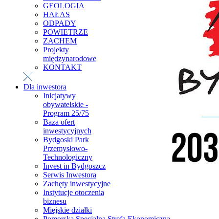
GEOLOGIA
HAŁAS
ODPADY
POWIETRZE
ZACHEM
Projekty
międzynarodowe
KONTAKT
Dla inwestora
Inicjatywy
obywatelskie -
Program 25/75
Baza ofert
inwestycyjnych
Bydgoski Park
Przemysłowo-
Technologiczny
Invest in Bydgoszcz
Serwis Inwestora
Zachęty inwestycyjne
Instytucje otoczenia
biznesu
Miejskie działki
Pomorska Specjalna Strefa Ekonomiczna