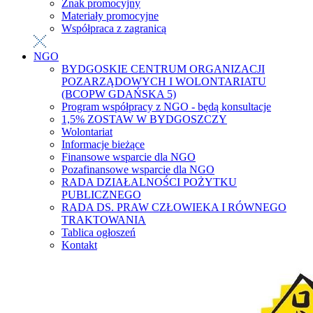
Znak promocyjny
Materiały promocyjne
Współpraca z zagranicą
NGO
BYDGOSKIE CENTRUM ORGANIZACJI
POZARZĄDOWYCH I WOLONTARIATU
(BCOPW GDAŃSKA 5)
Program współpracy z NGO - będą konsultacje
1,5% ZOSTAW W BYDGOSZCZY
Wolontariat
Informacje bieżące
Finansowe wsparcie dla NGO
Pozafinansowe wsparcie dla NGO
RADA DZIAŁALNOŚCI POŻYTKU
PUBLICZNEGO
RADA DS. PRAW CZŁOWIEKA I RÓWNEGO
TRAKTOWANIA
Tablica ogłoszeń
Kontakt