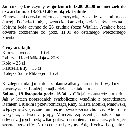
Jarmark będzie czynny
w godzinach 13.00-20.00
od niedzieli do
czwartku
oraz
13.00-21.00 w piątek i sobotę
.
Zimowe miasteczko oferujące rozrywkę zostanie z nami nieco
dłużej. Diabelski młyn, wenecka karuzela, kolejka świąteczna i
labirynt będą czynne do 26 grudnia (poza Wigilią). Atrakcje będą
otwarte codziennie od godz. 11.00 do ostatniego wieczornego
klienta.
Ceny atrakcji:
Karuzela wenecka – 10 zł
Labirynt Hotel Mikołaja – 20 zł
Koło – 25 zł
Karuzela Elfy – 15 zł
Kolejka Sanie Mikołaja – 15 zł
Każdego dnia jarmarku zaplanowaliśmy koncerty i wydarzenia
towarzyszące. Poniżej te najbardziej spektakularne:
Sobota, 19 listopada godz. 16.30
- Oficjalne otwarcie jarmarku.
Jak w latach poprzednich symbolicznie wspólnie z prezydentem
Rafałem Bruskim i przewodniczącą Rady Miasta Moniką Matowską
włączymy świąteczne iluminacje i światełka na choince. Ale to nie
wszystko, artyści z grupy Mimezis zaprezentują pokaz ognia,
odwiedzających będą witać gotowi do robienia pamiątkowych zdjęć
szczudlarze- elfy. Na scenie usłyszymy Adę Rychwalską, która