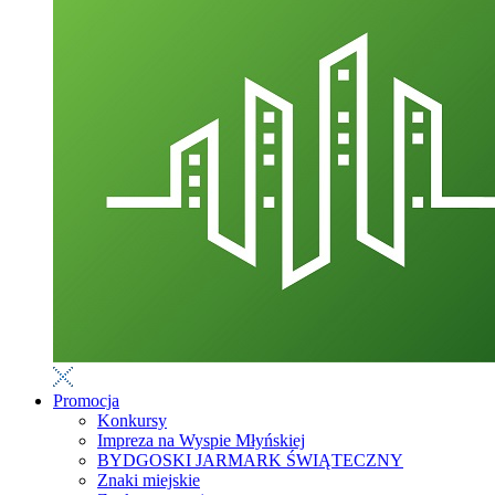
Promocja
Konkursy
Impreza na Wyspie Młyńskiej
BYDGOSKI JARMARK ŚWIĄTECZNY
Znaki miejskie