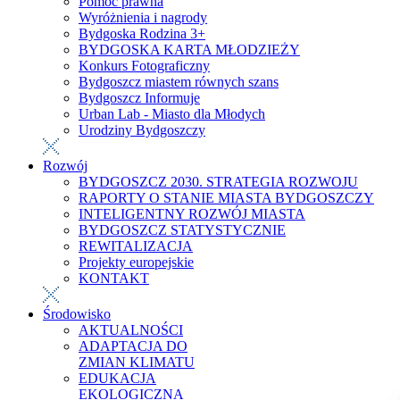
Pomoc prawna
Wyróżnienia i nagrody
Bydgoska Rodzina 3+
BYDGOSKA KARTA MŁODZIEŻY
Konkurs Fotograficzny
Bydgoszcz miastem równych szans
Bydgoszcz Informuje
Urban Lab - Miasto dla Młodych
Urodziny Bydgoszczy
Rozwój
BYDGOSZCZ 2030. STRATEGIA ROZWOJU
RAPORTY O STANIE MIASTA BYDGOSZCZY
INTELIGENTNY ROZWÓJ MIASTA
BYDGOSZCZ STATYSTYCZNIE
REWITALIZACJA
Projekty europejskie
KONTAKT
Środowisko
AKTUALNOŚCI
ADAPTACJA DO
ZMIAN KLIMATU
EDUKACJA
EKOLOGICZNA