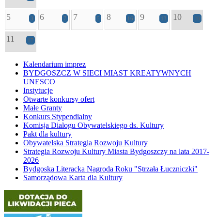
5
6
7
8
9
10
3
7
5
16
13
28
11
17
Kalendarium imprez
BYDGOSZCZ W SIECI MIAST KREATYWNYCH
UNESCO
Instytucje
Otwarte konkursy ofert
Małe Granty
Konkurs Stypendialny
Komisja Dialogu Obywatelskiego ds. Kultury
Pakt dla kultury
Obywatelska Strategia Rozwoju Kultury
Strategia Rozwoju Kultury Miasta Bydgoszczy na lata 2017-
2026
Bydgoska Literacka Nagroda Roku "Strzała Łuczniczki"
Samorządowa Karta dla Kultury