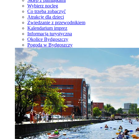
Sklep z pamiątkami
Wybierz nocleg
Co trzeba zobaczyć
Atrakcje dla dzieci
Zwiedzanie z przewodnikiem
Kalendarium imprez
Informacja turystyczna
Okolice Bydgoszczy
Pogoda w Bydgoszczy