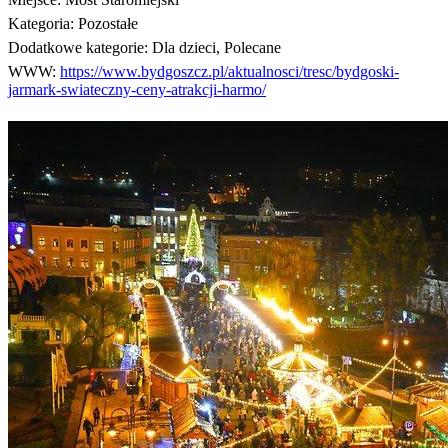
Kategoria:
Pozostałe
Dodatkowe kategorie:
Dla dzieci, Polecane
WWW:
https://www.bydgoszcz.pl/aktualnosci/tresc/bydgoski-
jarmark-swiateczny-ceny-atrakcji-harmo/