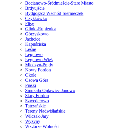
Bocianowo-Śródmieście-Stare Miasto
Brdyujście
Bydgoszcz Wschód-Siernieczek
Czyżkówko
Flisy
Glinki-Rupienica
Górzyskowo
Jachcice
Kapuściska
Leśne
Łęgnowo
Łęgnowo Wieś
Miedzyń-Prądy
Nowy Fordon
Okole
Osowa Góra
Piaski
Smukała-Opławiec-Janowo
Stary Fordon
Szwederowo
Tatrzańskie
Tereny Nadwiślańskie
Wilczak-Jary
Wyżyny
Wzgórze Wolności