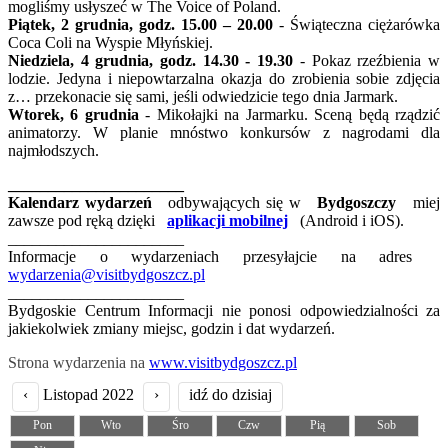
mogliśmy usłyszeć w The Voice of Poland.
Piątek, 2 grudnia, godz. 15.00 – 20.00
- Świąteczna ciężarówka
Coca Coli na Wyspie Młyńskiej.
Niedziela, 4 grudnia, godz. 14.30 - 19.30
- Pokaz rzeźbienia w
lodzie. Jedyna i niepowtarzalna okazja do zrobienia sobie zdjęcia
z… przekonacie się sami, jeśli odwiedzicie tego dnia Jarmark.
Wtorek, 6 grudnia
- Mikołajki na Jarmarku. Sceną będą rządzić
animatorzy. W planie mnóstwo konkursów z nagrodami dla
najmłodszych.
______________________
Kalendarz wydarzeń
odbywających się w
Bydgoszczy
miej
zawsze pod ręką dzięki
aplikacji mobilnej
(Android i iOS).
______________________
Informacje o wydarzeniach przesyłajcie na adres
wydarzenia@visitbydgoszcz.pl
______________________
Bydgoskie Centrum Informacji nie ponosi odpowiedzialności za
jakiekolwiek zmiany miejsc, godzin i dat wydarzeń.
Strona wydarzenia na
www.visitbydgoszcz.pl
‹
Listopad 2022
›
idź do dzisiaj
Pon
Wto
Śro
Czw
Pią
Sob