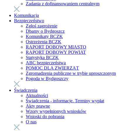
Zadania z dofinansowaniem centralnym
Komunikacja
Bezpieczeństwo
Zgłoś zagrożenie
Dbamy o Bydgoszcz
Komunikaty BCZK
Ostrzeżenia BCZK
RAPORT DOBOWY MIASTO
RAPORT DOBOWY POWIAT
Statystyka BCZK
ABC bezpieczeństwa
POMOC DLA ZWIERZĄT
Zgromadzenia publiczne w trybie uproszczonym
Pogoda w Bydgoszczy
Świadczenia
Aktualności
Świadczenia - informacje. Terminy wypłat
Akty prawne
Wzory wypełnionych wniosków
Wnioski do pobrania
O nas