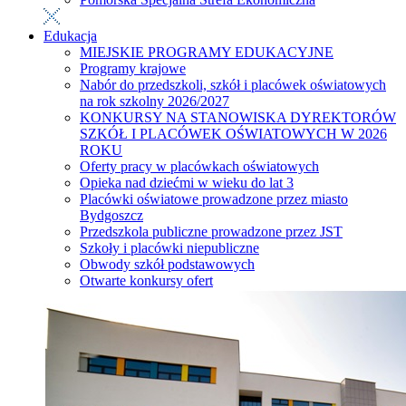
Edukacja
MIEJSKIE PROGRAMY EDUKACYJNE
Programy krajowe
Nabór do przedszkoli, szkół i placówek oświatowych
na rok szkolny 2026/2027
KONKURSY NA STANOWISKA DYREKTORÓW
SZKÓŁ I PLACÓWEK OŚWIATOWYCH W 2026
ROKU
Oferty pracy w placówkach oświatowych
Opieka nad dziećmi w wieku do lat 3
Placówki oświatowe prowadzone przez miasto
Bydgoszcz
Przedszkola publiczne prowadzone przez JST
Szkoły i placówki niepubliczne
Obwody szkół podstawowych
Otwarte konkursy ofert