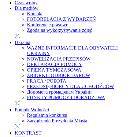
Czas wolny
Dla mediów
Kontakt
FOTORELACJA Z WYDARZEŃ
Konferencje prasowe
Zgoda na wykorzystywanie zdjęć
Ukraina
WAŻNE INFORMACJE DLA OBYWATELI
UKRAINY
NOWELIZACJA PRZEPISÓW
DEKLARACJA POMOCY
OPIEKA TYMCZASOWA
ZBIÓRKI i ODBIÓR DARÓW
PRACA / РОБОТА
PRZEDSIĘBIORCY DLA UCHODŹCÓW
Допомога громадянам України
PUNKTY POMOCY I DORADZTWA
Pomnik Wolności
Regulamin konkursu
Zarządzenie Prezydenta Miasta
KONTRAST