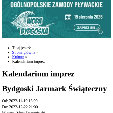
Tutaj jesteś:
Strona główna
»
Kultura
»
Kalendarium imprez
Kalendarium imprez
Bydgoski Jarmark Świąteczny
Od:
2022-11-19 13:00
Do:
2022-12-22 21:00
Miejsce:
Most Staromiejski