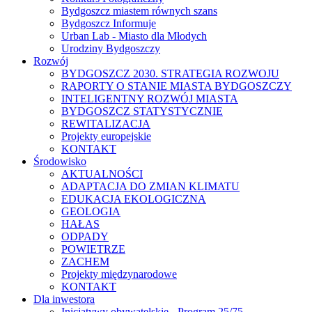
Bydgoszcz miastem równych szans
Bydgoszcz Informuje
Urban Lab - Miasto dla Młodych
Urodziny Bydgoszczy
Rozwój
BYDGOSZCZ 2030. STRATEGIA ROZWOJU
RAPORTY O STANIE MIASTA BYDGOSZCZY
INTELIGENTNY ROZWÓJ MIASTA
BYDGOSZCZ STATYSTYCZNIE
REWITALIZACJA
Projekty europejskie
KONTAKT
Środowisko
AKTUALNOŚCI
ADAPTACJA DO ZMIAN KLIMATU
EDUKACJA EKOLOGICZNA
GEOLOGIA
HAŁAS
ODPADY
POWIETRZE
ZACHEM
Projekty międzynarodowe
KONTAKT
Dla inwestora
Inicjatywy obywatelskie - Program 25/75