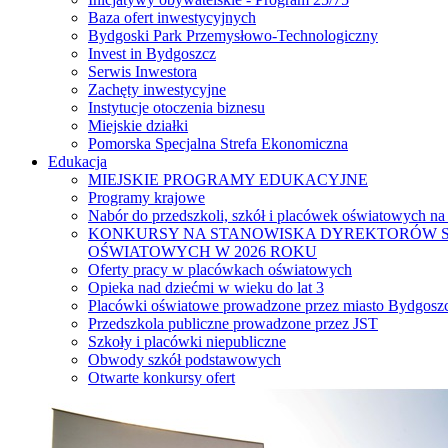
Baza ofert inwestycyjnych
Bydgoski Park Przemysłowo-Technologiczny
Invest in Bydgoszcz
Serwis Inwestora
Zachęty inwestycyjne
Instytucje otoczenia biznesu
Miejskie działki
Pomorska Specjalna Strefa Ekonomiczna
Edukacja
MIEJSKIE PROGRAMY EDUKACYJNE
Programy krajowe
Nabór do przedszkoli, szkół i placówek oświatowych na
KONKURSY NA STANOWISKA DYREKTORÓW S
OŚWIATOWYCH W 2026 ROKU
Oferty pracy w placówkach oświatowych
Opieka nad dziećmi w wieku do lat 3
Placówki oświatowe prowadzone przez miasto Bydgosz
Przedszkola publiczne prowadzone przez JST
Szkoły i placówki niepubliczne
Obwody szkół podstawowych
Otwarte konkursy ofert