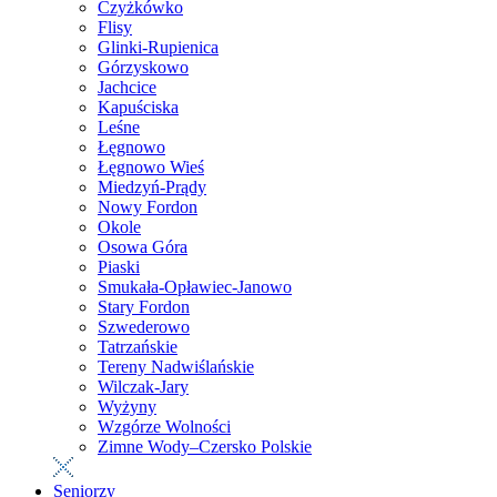
Czyżkówko
Flisy
Glinki-Rupienica
Górzyskowo
Jachcice
Kapuściska
Leśne
Łęgnowo
Łęgnowo Wieś
Miedzyń-Prądy
Nowy Fordon
Okole
Osowa Góra
Piaski
Smukała-Opławiec-Janowo
Stary Fordon
Szwederowo
Tatrzańskie
Tereny Nadwiślańskie
Wilczak-Jary
Wyżyny
Wzgórze Wolności
Zimne Wody–Czersko Polskie
Seniorzy