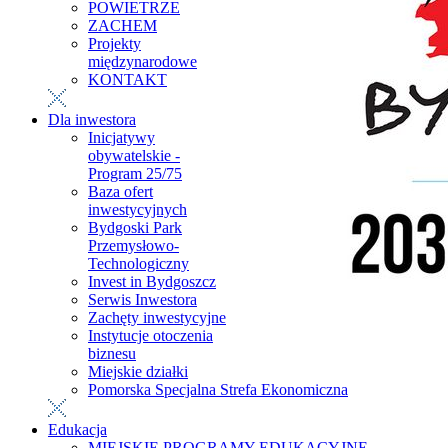
POWIETRZE
ZACHEM
Projekty
międzynarodowe
KONTAKT
Dla inwestora
Inicjatywy
obywatelskie -
Program 25/75
Baza ofert
inwestycyjnych
Bydgoski Park
Przemysłowo-
Technologiczny
Invest in Bydgoszcz
Serwis Inwestora
Zachęty inwestycyjne
Instytucje otoczenia
biznesu
Miejskie działki
Pomorska Specjalna Strefa Ekonomiczna
Edukacja
MIEJSKIE PROGRAMY EDUKACYJNE