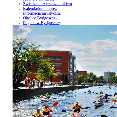
Zwiedzanie z przewodnikiem
Kalendarium imprez
Informacja turystyczna
Okolice Bydgoszczy
Pogoda w Bydgoszczy