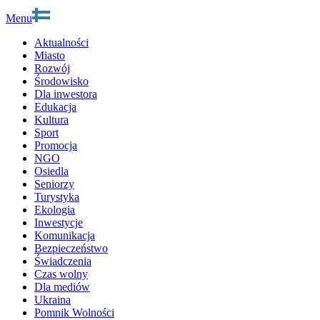
Menu
Aktualności
Miasto
Rozwój
Środowisko
Dla inwestora
Edukacja
Kultura
Sport
Promocja
NGO
Osiedla
Seniorzy
Turystyka
Ekologia
Inwestycje
Komunikacja
Bezpieczeństwo
Świadczenia
Czas wolny
Dla mediów
Ukraina
Pomnik Wolności