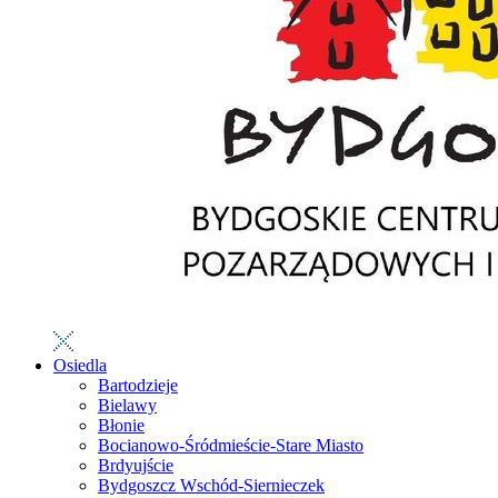
Osiedla
Bartodzieje
Bielawy
Błonie
Bocianowo-Śródmieście-Stare Miasto
Brdyujście
Bydgoszcz Wschód-Siernieczek