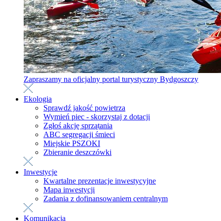
Zapraszamy na oficjalny portal turystyczny Bydgoszczy
Ekologia
Sprawdź jakość powietrza
Wymień piec - skorzystaj z dotacji
Zgłoś akcję sprzątania
ABC segregacji śmieci
Miejskie PSZOKI
Zbieranie deszczówki
Inwestycje
Kwartalne prezentacje inwestycyjne
Mapa inwestycji
Zadania z dofinansowaniem centralnym
Komunikacja