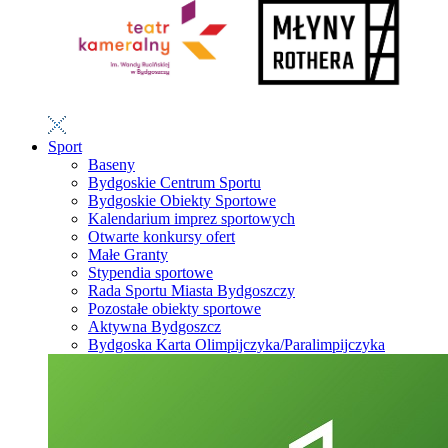
Sport
Baseny
Bydgoskie Centrum Sportu
Bydgoskie Obiekty Sportowe
Kalendarium imprez sportowych
Otwarte konkursy ofert
Małe Granty
Stypendia sportowe
Rada Sportu Miasta Bydgoszczy
Pozostałe obiekty sportowe
Aktywna Bydgoszcz
Bydgoska Karta Olimpijczyka/Paralimpijczyka