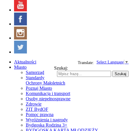
Aktualności
Select Language
▼
Translate:
Miasto
Szukaj:
Samorząd
Szukaj
Standardy
Ochrony Małoletnich
Poznaj Miasto
Komunikacja i transport
Osoby niepełnosprawne
Zdrowie
ZIT BydOF
Pomoc prawna
Wyróżnienia i nagrody
Bydgoska Rodzina 3+
BYDGOSKA KARTA MŁODZIEŻY