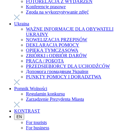
FOTORELACJA Z WYDARZEŃ
Konferencje prasowe
Zgoda na wykorzystywanie zdjęć
Ukraina
WAŻNE INFORMACJE DLA OBYWATELI
UKRAINY
NOWELIZACJA PRZEPISÓW
DEKLARACJA POMOCY
OPIEKA TYMCZASOWA
ZBIÓRKI i ODBIÓR DARÓW
PRACA / РОБОТА
PRZEDSIĘBIORCY DLA UCHODŹCÓW
Допомога громадянам України
PUNKTY POMOCY I DORADZTWA
Pomnik Wolności
Regulamin konkursu
Zarządzenie Prezydenta Miasta
KONTRAST
EN
For tourists
For business