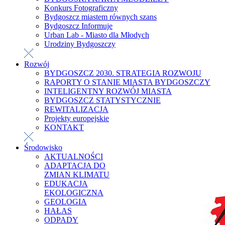
Konkurs Fotograficzny
Bydgoszcz miastem równych szans
Bydgoszcz Informuje
Urban Lab - Miasto dla Młodych
Urodziny Bydgoszczy
Rozwój
BYDGOSZCZ 2030. STRATEGIA ROZWOJU
RAPORTY O STANIE MIASTA BYDGOSZCZY
INTELIGENTNY ROZWÓJ MIASTA
BYDGOSZCZ STATYSTYCZNIE
REWITALIZACJA
Projekty europejskie
KONTAKT
Środowisko
AKTUALNOŚCI
ADAPTACJA DO
ZMIAN KLIMATU
EDUKACJA
EKOLOGICZNA
GEOLOGIA
HAŁAS
ODPADY