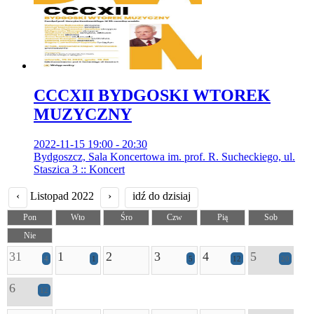
CCCXII BYDGOSKI WTOREK
MUZYCZNY
2022-11-15 19:00 - 20:30
Bydgoszcz, Sala Koncertowa im. prof. R. Sucheckiego, ul.
Staszica 3 :: Koncert
‹
Listopad 2022
›
idź do dzisiaj
Pon
Wto
Śro
Czw
Pią
Sob
Nie
31
1
2
3
4
5
4
1
5
12
20
6
12