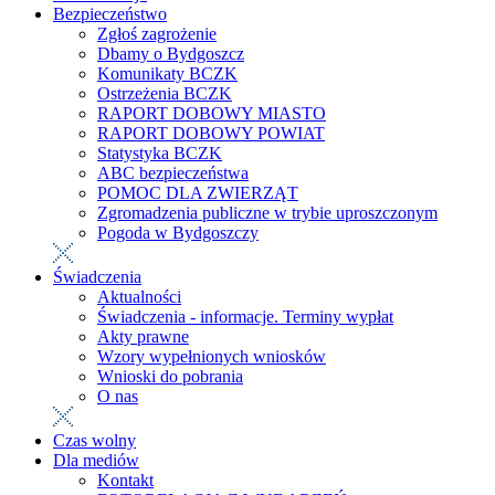
Bezpieczeństwo
Zgłoś zagrożenie
Dbamy o Bydgoszcz
Komunikaty BCZK
Ostrzeżenia BCZK
RAPORT DOBOWY MIASTO
RAPORT DOBOWY POWIAT
Statystyka BCZK
ABC bezpieczeństwa
POMOC DLA ZWIERZĄT
Zgromadzenia publiczne w trybie uproszczonym
Pogoda w Bydgoszczy
Świadczenia
Aktualności
Świadczenia - informacje. Terminy wypłat
Akty prawne
Wzory wypełnionych wniosków
Wnioski do pobrania
O nas
Czas wolny
Dla mediów
Kontakt