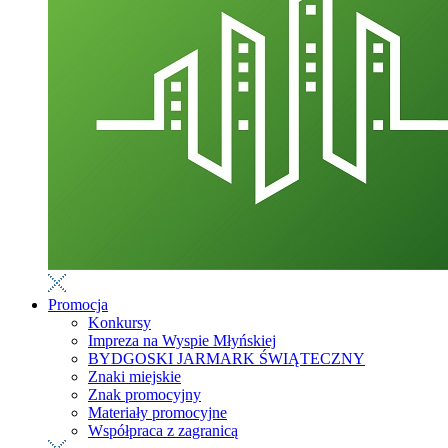
Promocja
Konkursy
Impreza na Wyspie Młyńskiej
BYDGOSKI JARMARK ŚWIĄTECZNY
Znaki miejskie
Znak promocyjny
Materiały promocyjne
Współpraca z zagranicą