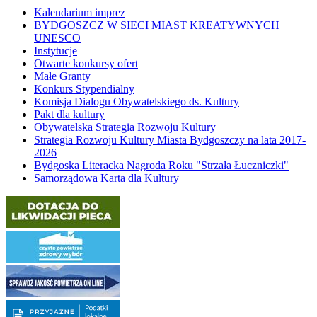
Kalendarium imprez
BYDGOSZCZ W SIECI MIAST KREATYWNYCH
UNESCO
Instytucje
Otwarte konkursy ofert
Małe Granty
Konkurs Stypendialny
Komisja Dialogu Obywatelskiego ds. Kultury
Pakt dla kultury
Obywatelska Strategia Rozwoju Kultury
Strategia Rozwoju Kultury Miasta Bydgoszczy na lata 2017-
2026
Bydgoska Literacka Nagroda Roku "Strzała Łuczniczki"
Samorządowa Karta dla Kultury