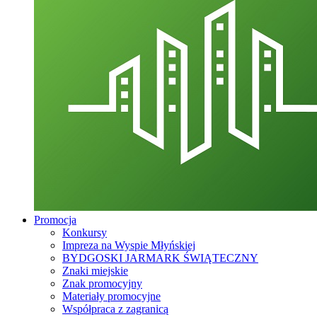
Promocja
Konkursy
Impreza na Wyspie Młyńskiej
BYDGOSKI JARMARK ŚWIĄTECZNY
Znaki miejskie
Znak promocyjny
Materiały promocyjne
Współpraca z zagranicą