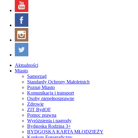
Aktualności
Miasto
Samorząd
Standardy Ochrony Małoletnich
Poznaj Miasto
Komunikacja i transport
Osoby niepełnosprawne
Zdrowie
ZIT BydOF
Pomoc prawna
Wyróżnienia i nagrody
Bydgoska Rodzina 3+
BYDGOSKA KARTA MŁODZIEŻY
Konkurs Fotograficzny