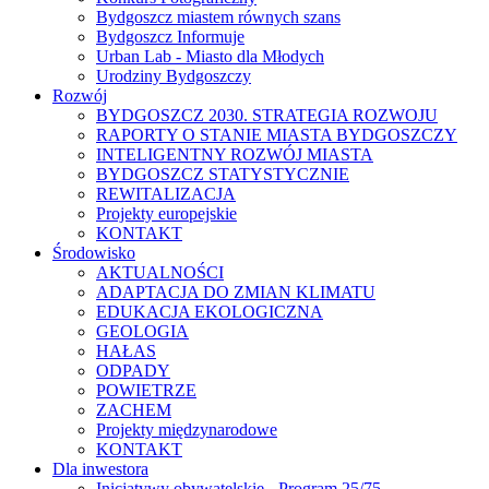
Bydgoszcz miastem równych szans
Bydgoszcz Informuje
Urban Lab - Miasto dla Młodych
Urodziny Bydgoszczy
Rozwój
BYDGOSZCZ 2030. STRATEGIA ROZWOJU
RAPORTY O STANIE MIASTA BYDGOSZCZY
INTELIGENTNY ROZWÓJ MIASTA
BYDGOSZCZ STATYSTYCZNIE
REWITALIZACJA
Projekty europejskie
KONTAKT
Środowisko
AKTUALNOŚCI
ADAPTACJA DO ZMIAN KLIMATU
EDUKACJA EKOLOGICZNA
GEOLOGIA
HAŁAS
ODPADY
POWIETRZE
ZACHEM
Projekty międzynarodowe
KONTAKT
Dla inwestora
Inicjatywy obywatelskie - Program 25/75