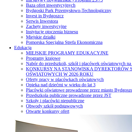
Baza ofert inwestycyjnych
Bydgoski Park Przemysłowo-Technologiczny
Invest in Bydgoszcz
Serwis Inwestora
Zachęty inwestycyjne
Instytucje otoczenia biznesu
Miejskie działki
Pomorska Specjalna Strefa Ekonomiczna
Edukacja
MIEJSKIE PROGRAMY EDUKACYJNE
Programy krajowe
Nabór do przedszkoli, szkół i placówek oświatowych na
KONKURSY NA STANOWISKA DYREKTORÓW S
OŚWIATOWYCH W 2026 ROKU
Oferty pracy w placówkach oświatowych
Opieka nad dziećmi w wieku do lat 3
Placówki oświatowe prowadzone przez miasto Bydgosz
Przedszkola publiczne prowadzone przez JST
Szkoły i placówki niepubliczne
Obwody szkół podstawowych
Otwarte konkursy ofert