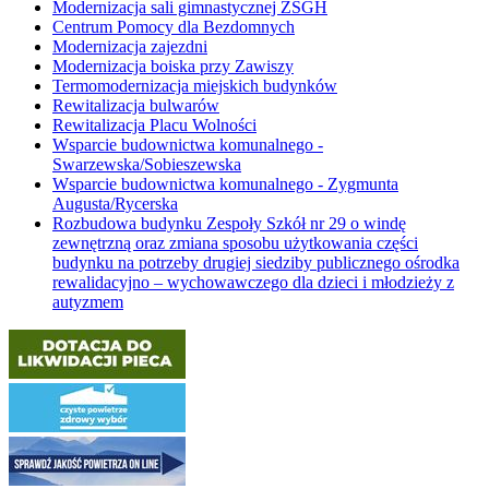
Modernizacja sali gimnastycznej ZSGH
Centrum Pomocy dla Bezdomnych
Modernizacja zajezdni
Modernizacja boiska przy Zawiszy
Termomodernizacja miejskich budynków
Rewitalizacja bulwarów
Rewitalizacja Placu Wolności
Wsparcie budownictwa komunalnego -
Swarzewska/Sobieszewska
Wsparcie budownictwa komunalnego - Zygmunta
Augusta/Rycerska
Rozbudowa budynku Zespoły Szkół nr 29 o windę
zewnętrzną oraz zmiana sposobu użytkowania części
budynku na potrzeby drugiej siedziby publicznego ośrodka
rewalidacyjno – wychowawczego dla dzieci i młodzieży z
autyzmem