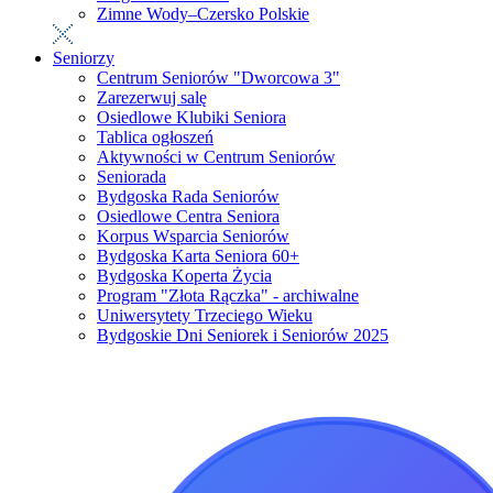
Zimne Wody–Czersko Polskie
Seniorzy
Centrum Seniorów "Dworcowa 3"
Zarezerwuj salę
Osiedlowe Klubiki Seniora
Tablica ogłoszeń
Aktywności w Centrum Seniorów
Seniorada
Bydgoska Rada Seniorów
Osiedlowe Centra Seniora
Korpus Wsparcia Seniorów
Bydgoska Karta Seniora 60+
Bydgoska Koperta Życia
Program "Złota Rączka" - archiwalne
Uniwersytety Trzeciego Wieku
Bydgoskie Dni Seniorek i Seniorów 2025