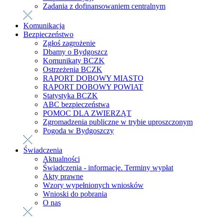
Zadania z dofinansowaniem centralnym
Komunikacja
Bezpieczeństwo
Zgłoś zagrożenie
Dbamy o Bydgoszcz
Komunikaty BCZK
Ostrzeżenia BCZK
RAPORT DOBOWY MIASTO
RAPORT DOBOWY POWIAT
Statystyka BCZK
ABC bezpieczeństwa
POMOC DLA ZWIERZĄT
Zgromadzenia publiczne w trybie uproszczonym
Pogoda w Bydgoszczy
Świadczenia
Aktualności
Świadczenia - informacje. Terminy wypłat
Akty prawne
Wzory wypełnionych wniosków
Wnioski do pobrania
O nas