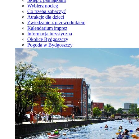
Sklep z pamiątkami
Wybierz nocleg
Co trzeba zobaczyć
Atrakcje dla dzieci
Zwiedzanie z przewodnikiem
Kalendarium imprez
Informacja turystyczna
Okolice Bydgoszczy
Pogoda w Bydgoszczy