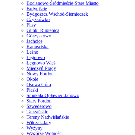
Bocianowo-Śródmieście-Stare Miasto
Brdyujście
Bydgoszcz Wschód-Siernieczek
Czyżkówko
Flisy
Glinki-Rupienica
Górzyskowo
Jachcice
Kapuściska
Leśne
Łęgnowo
Łęgnowo Wieś
Miedzyń-Prądy
Nowy Fordon
Okole
Osowa Góra
Piaski
Smukała-Opławiec-Janowo
Stary Fordon
Szwederowo
Tatrzańskie
Tereny Nadwiślańskie
Wilczak-Jary
Wyżyny
Wzgórze Wolności