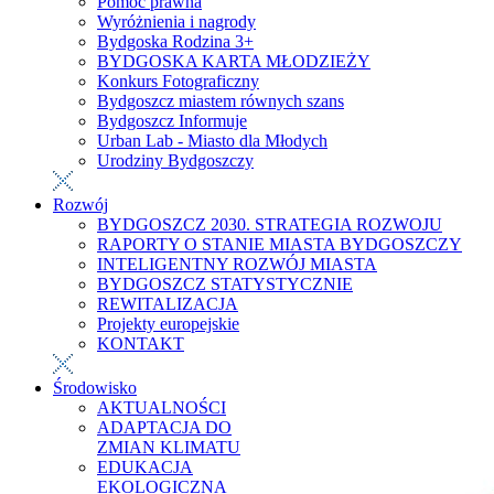
Pomoc prawna
Wyróżnienia i nagrody
Bydgoska Rodzina 3+
BYDGOSKA KARTA MŁODZIEŻY
Konkurs Fotograficzny
Bydgoszcz miastem równych szans
Bydgoszcz Informuje
Urban Lab - Miasto dla Młodych
Urodziny Bydgoszczy
Rozwój
BYDGOSZCZ 2030. STRATEGIA ROZWOJU
RAPORTY O STANIE MIASTA BYDGOSZCZY
INTELIGENTNY ROZWÓJ MIASTA
BYDGOSZCZ STATYSTYCZNIE
REWITALIZACJA
Projekty europejskie
KONTAKT
Środowisko
AKTUALNOŚCI
ADAPTACJA DO
ZMIAN KLIMATU
EDUKACJA
EKOLOGICZNA