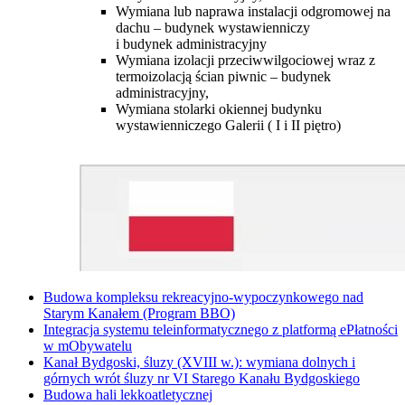
Wymiana lub naprawa instalacji odgromowej na
dachu – budynek wystawienniczy
i budynek administracyjny
Wymiana izolacji przeciwwilgociowej wraz z
termoizolacją ścian piwnic – budynek
administracyjny,
Wymiana stolarki okiennej budynku
wystawienniczego Galerii ( I i II piętro)
Budowa kompleksu rekreacyjno-wypoczynkowego nad
Starym Kanałem (Program BBO)
Integracja systemu teleinformatycznego z platformą ePłatności
w mObywatelu
Kanał Bydgoski, śluzy (XVIII w.): wymiana dolnych i
górnych wrót śluzy nr VI Starego Kanału Bydgoskiego
Budowa hali lekkoatletycznej