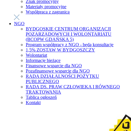
Znak promocyjny
Materiały promocyjne
Współpraca z zagranicą
NGO
BYDGOSKIE CENTRUM ORGANIZACJI
POZARZĄDOWYCH I WOLONTARIATU
(BCOPW GDAŃSKA 5)
Program współpracy z NGO - będą konsultacje
1,5% ZOSTAW W BYDGOSZCZY
Wolontariat
Informacje bieżące
Finansowe wsparcie dla NGO
Pozafinansowe wsparcie dla NGO
RADA DZIAŁALNOŚCI POŻYTKU
PUBLICZNEGO
RADA DS. PRAW CZŁOWIEKA I RÓWNEGO
TRAKTOWANIA
Tablica ogłoszeń
Kontakt