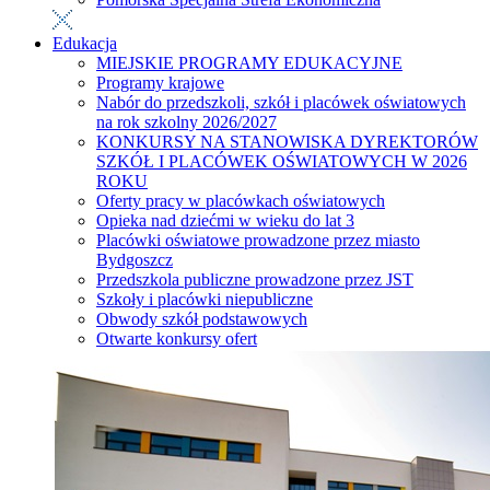
Edukacja
MIEJSKIE PROGRAMY EDUKACYJNE
Programy krajowe
Nabór do przedszkoli, szkół i placówek oświatowych
na rok szkolny 2026/2027
KONKURSY NA STANOWISKA DYREKTORÓW
SZKÓŁ I PLACÓWEK OŚWIATOWYCH W 2026
ROKU
Oferty pracy w placówkach oświatowych
Opieka nad dziećmi w wieku do lat 3
Placówki oświatowe prowadzone przez miasto
Bydgoszcz
Przedszkola publiczne prowadzone przez JST
Szkoły i placówki niepubliczne
Obwody szkół podstawowych
Otwarte konkursy ofert