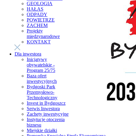
GEOLOGIA
HAŁAS
ODPADY
POWIETRZE
ZACHEM
Projekty
międzynarodowe
KONTAKT
Dla inwestora
Inicjatywy
obywatelskie -
Program 25/75
Baza ofert
inwestycyjnych
Bydgoski Park
Przemysłowo-
Technologiczny
Invest in Bydgoszcz
Serwis Inwestora
Zachęty inwestycyjne
Instytucje otoczenia
biznesu
Miejskie działki
Pomorska Specjalna Strefa Ekonomiczna