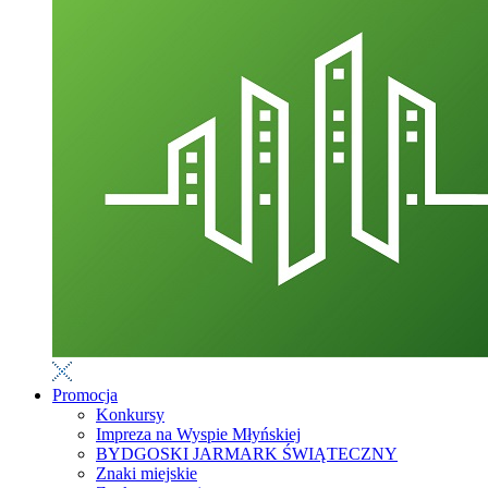
Promocja
Konkursy
Impreza na Wyspie Młyńskiej
BYDGOSKI JARMARK ŚWIĄTECZNY
Znaki miejskie