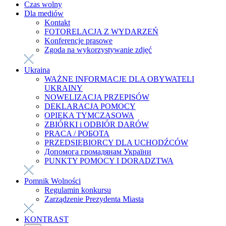
Czas wolny
Dla mediów
Kontakt
FOTORELACJA Z WYDARZEŃ
Konferencje prasowe
Zgoda na wykorzystywanie zdjęć
Ukraina
WAŻNE INFORMACJE DLA OBYWATELI
UKRAINY
NOWELIZACJA PRZEPISÓW
DEKLARACJA POMOCY
OPIEKA TYMCZASOWA
ZBIÓRKI i ODBIÓR DARÓW
PRACA / РОБОТА
PRZEDSIĘBIORCY DLA UCHODŹCÓW
Допомога громадянам України
PUNKTY POMOCY I DORADZTWA
Pomnik Wolności
Regulamin konkursu
Zarządzenie Prezydenta Miasta
KONTRAST