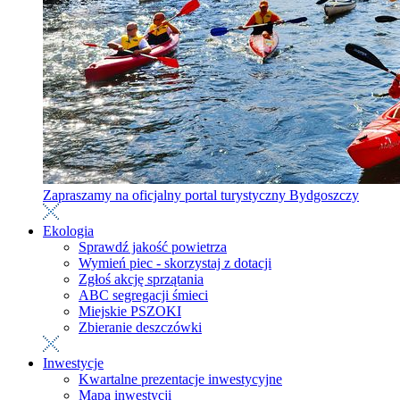
Zapraszamy na oficjalny portal turystyczny Bydgoszczy
Ekologia
Sprawdź jakość powietrza
Wymień piec - skorzystaj z dotacji
Zgłoś akcję sprzątania
ABC segregacji śmieci
Miejskie PSZOKI
Zbieranie deszczówki
Inwestycje
Kwartalne prezentacje inwestycyjne
Mapa inwestycji