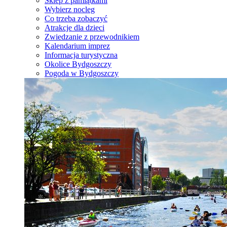
Sklep z pamiątkami
Wybierz nocleg
Co trzeba zobaczyć
Atrakcje dla dzieci
Zwiedzanie z przewodnikiem
Kalendarium imprez
Informacja turystyczna
Okolice Bydgoszczy
Pogoda w Bydgoszczy