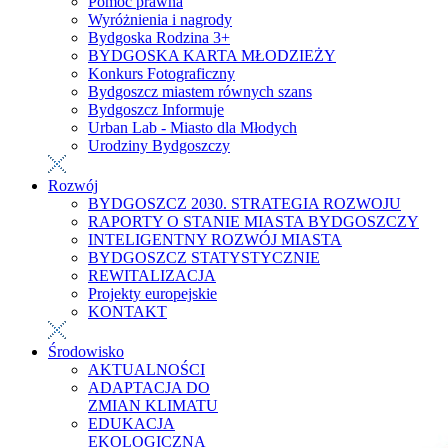
Pomoc prawna
Wyróżnienia i nagrody
Bydgoska Rodzina 3+
BYDGOSKA KARTA MŁODZIEŻY
Konkurs Fotograficzny
Bydgoszcz miastem równych szans
Bydgoszcz Informuje
Urban Lab - Miasto dla Młodych
Urodziny Bydgoszczy
Rozwój
BYDGOSZCZ 2030. STRATEGIA ROZWOJU
RAPORTY O STANIE MIASTA BYDGOSZCZY
INTELIGENTNY ROZWÓJ MIASTA
BYDGOSZCZ STATYSTYCZNIE
REWITALIZACJA
Projekty europejskie
KONTAKT
Środowisko
AKTUALNOŚCI
ADAPTACJA DO
ZMIAN KLIMATU
EDUKACJA
EKOLOGICZNA