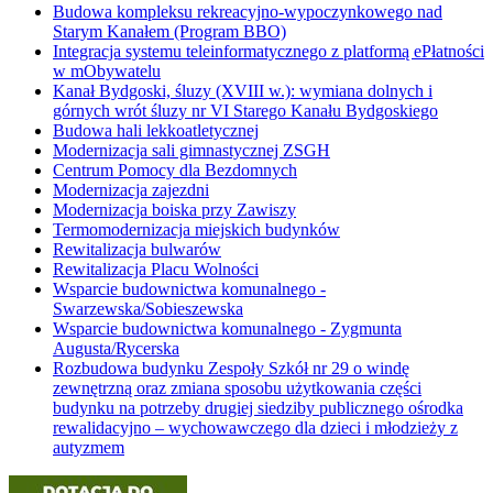
Budowa kompleksu rekreacyjno-wypoczynkowego nad
Starym Kanałem (Program BBO)
Integracja systemu teleinformatycznego z platformą ePłatności
w mObywatelu
Kanał Bydgoski, śluzy (XVIII w.): wymiana dolnych i
górnych wrót śluzy nr VI Starego Kanału Bydgoskiego
Budowa hali lekkoatletycznej
Modernizacja sali gimnastycznej ZSGH
Centrum Pomocy dla Bezdomnych
Modernizacja zajezdni
Modernizacja boiska przy Zawiszy
Termomodernizacja miejskich budynków
Rewitalizacja bulwarów
Rewitalizacja Placu Wolności
Wsparcie budownictwa komunalnego -
Swarzewska/Sobieszewska
Wsparcie budownictwa komunalnego - Zygmunta
Augusta/Rycerska
Rozbudowa budynku Zespoły Szkół nr 29 o windę
zewnętrzną oraz zmiana sposobu użytkowania części
budynku na potrzeby drugiej siedziby publicznego ośrodka
rewalidacyjno – wychowawczego dla dzieci i młodzieży z
autyzmem