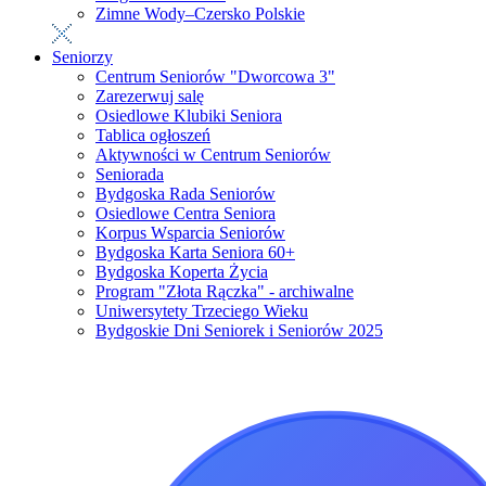
Zimne Wody–Czersko Polskie
Seniorzy
Centrum Seniorów "Dworcowa 3"
Zarezerwuj salę
Osiedlowe Klubiki Seniora
Tablica ogłoszeń
Aktywności w Centrum Seniorów
Seniorada
Bydgoska Rada Seniorów
Osiedlowe Centra Seniora
Korpus Wsparcia Seniorów
Bydgoska Karta Seniora 60+
Bydgoska Koperta Życia
Program "Złota Rączka" - archiwalne
Uniwersytety Trzeciego Wieku
Bydgoskie Dni Seniorek i Seniorów 2025