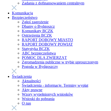
Zadania z dofinansowaniem centralnym
Komunikacja
Bezpieczeństwo
Zgłoś zagrożenie
Dbamy o Bydgoszcz
Komunikaty BCZK
Ostrzeżenia BCZK
RAPORT DOBOWY MIASTO
RAPORT DOBOWY POWIAT
Statystyka BCZK
ABC bezpieczeństwa
POMOC DLA ZWIERZĄT
Zgromadzenia publiczne w trybie uproszczonym
Pogoda w Bydgoszczy
Świadczenia
Aktualności
Świadczenia - informacje. Terminy wypłat
Akty prawne
Wzory wypełnionych wniosków
Wnioski do pobrania
O nas