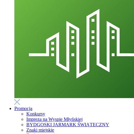
Promocja
Konkursy
Impreza na Wyspie Młyńskiej
BYDGOSKI JARMARK ŚWIĄTECZNY
Znaki miejskie