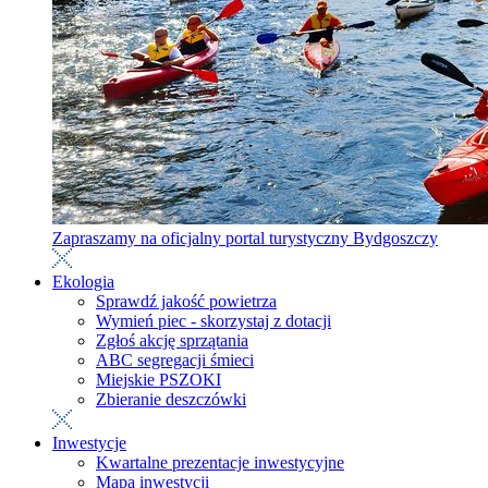
Zapraszamy na oficjalny portal turystyczny Bydgoszczy
Ekologia
Sprawdź jakość powietrza
Wymień piec - skorzystaj z dotacji
Zgłoś akcję sprzątania
ABC segregacji śmieci
Miejskie PSZOKI
Zbieranie deszczówki
Inwestycje
Kwartalne prezentacje inwestycyjne
Mapa inwestycji