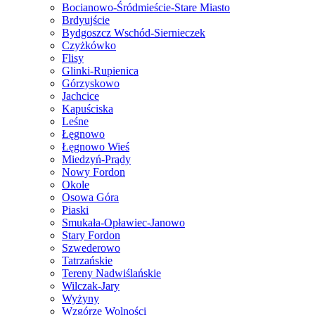
Bocianowo-Śródmieście-Stare Miasto
Brdyujście
Bydgoszcz Wschód-Siernieczek
Czyżkówko
Flisy
Glinki-Rupienica
Górzyskowo
Jachcice
Kapuściska
Leśne
Łęgnowo
Łęgnowo Wieś
Miedzyń-Prądy
Nowy Fordon
Okole
Osowa Góra
Piaski
Smukała-Opławiec-Janowo
Stary Fordon
Szwederowo
Tatrzańskie
Tereny Nadwiślańskie
Wilczak-Jary
Wyżyny
Wzgórze Wolności