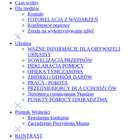
Czas wolny
Dla mediów
Kontakt
FOTORELACJA Z WYDARZEŃ
Konferencje prasowe
Zgoda na wykorzystywanie zdjęć
Ukraina
WAŻNE INFORMACJE DLA OBYWATELI
UKRAINY
NOWELIZACJA PRZEPISÓW
DEKLARACJA POMOCY
OPIEKA TYMCZASOWA
ZBIÓRKI i ODBIÓR DARÓW
PRACA / РОБОТА
PRZEDSIĘBIORCY DLA UCHODŹCÓW
Допомога громадянам України
PUNKTY POMOCY I DORADZTWA
Pomnik Wolności
Regulamin konkursu
Zarządzenie Prezydenta Miasta
KONTRAST