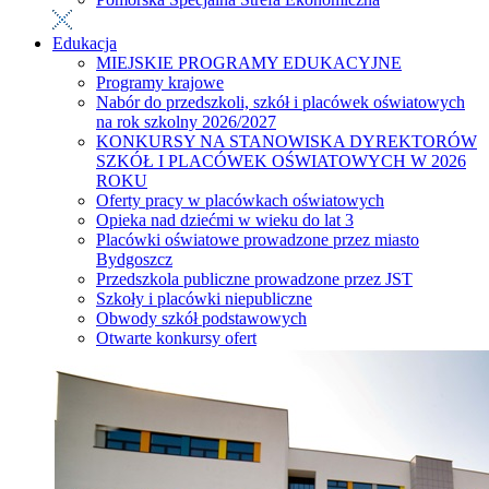
Edukacja
MIEJSKIE PROGRAMY EDUKACYJNE
Programy krajowe
Nabór do przedszkoli, szkół i placówek oświatowych
na rok szkolny 2026/2027
KONKURSY NA STANOWISKA DYREKTORÓW
SZKÓŁ I PLACÓWEK OŚWIATOWYCH W 2026
ROKU
Oferty pracy w placówkach oświatowych
Opieka nad dziećmi w wieku do lat 3
Placówki oświatowe prowadzone przez miasto
Bydgoszcz
Przedszkola publiczne prowadzone przez JST
Szkoły i placówki niepubliczne
Obwody szkół podstawowych
Otwarte konkursy ofert