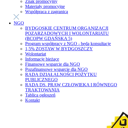
Znak promocyjny
Materiały promocyjne
Współpraca z zagranicą
NGO
BYDGOSKIE CENTRUM ORGANIZACJI
POZARZĄDOWYCH I WOLONTARIATU
(BCOPW GDAŃSKA 5)
Program współpracy z NGO - będą konsultacje
1,5% ZOSTAW W BYDGOSZCZY
Wolontariat
Informacje bieżące
Finansowe wsparcie dla NGO
Pozafinansowe wsparcie dla NGO
RADA DZIAŁALNOŚCI POŻYTKU
PUBLICZNEGO
RADA DS. PRAW CZŁOWIEKA I RÓWNEGO
TRAKTOWANIA
Tablica ogłoszeń
Kontakt