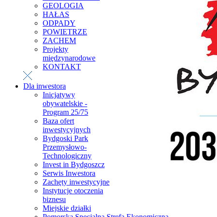
GEOLOGIA
HAŁAS
ODPADY
POWIETRZE
ZACHEM
Projekty
międzynarodowe
KONTAKT
Dla inwestora
Inicjatywy
obywatelskie -
Program 25/75
Baza ofert
inwestycyjnych
Bydgoski Park
Przemysłowo-
Technologiczny
Invest in Bydgoszcz
Serwis Inwestora
Zachęty inwestycyjne
Instytucje otoczenia
biznesu
Miejskie działki
Pomorska Specjalna Strefa Ekonomiczna