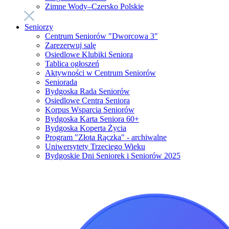
Zimne Wody–Czersko Polskie
Seniorzy
Centrum Seniorów "Dworcowa 3"
Zarezerwuj salę
Osiedlowe Klubiki Seniora
Tablica ogłoszeń
Aktywności w Centrum Seniorów
Seniorada
Bydgoska Rada Seniorów
Osiedlowe Centra Seniora
Korpus Wsparcia Seniorów
Bydgoska Karta Seniora 60+
Bydgoska Koperta Życia
Program "Złota Rączka" - archiwalne
Uniwersytety Trzeciego Wieku
Bydgoskie Dni Seniorek i Seniorów 2025