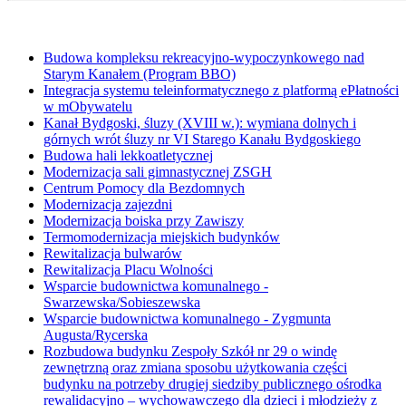
Budowa kompleksu rekreacyjno-wypoczynkowego nad
Starym Kanałem (Program BBO)
Integracja systemu teleinformatycznego z platformą ePłatności
w mObywatelu
Kanał Bydgoski, śluzy (XVIII w.): wymiana dolnych i
górnych wrót śluzy nr VI Starego Kanału Bydgoskiego
Budowa hali lekkoatletycznej
Modernizacja sali gimnastycznej ZSGH
Centrum Pomocy dla Bezdomnych
Modernizacja zajezdni
Modernizacja boiska przy Zawiszy
Termomodernizacja miejskich budynków
Rewitalizacja bulwarów
Rewitalizacja Placu Wolności
Wsparcie budownictwa komunalnego -
Swarzewska/Sobieszewska
Wsparcie budownictwa komunalnego - Zygmunta
Augusta/Rycerska
Rozbudowa budynku Zespoły Szkół nr 29 o windę
zewnętrzną oraz zmiana sposobu użytkowania części
budynku na potrzeby drugiej siedziby publicznego ośrodka
rewalidacyjno – wychowawczego dla dzieci i młodzieży z