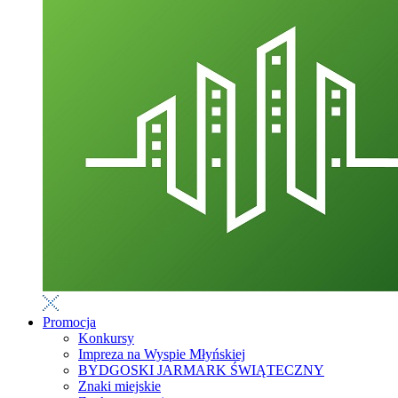
Promocja
Konkursy
Impreza na Wyspie Młyńskiej
BYDGOSKI JARMARK ŚWIĄTECZNY
Znaki miejskie