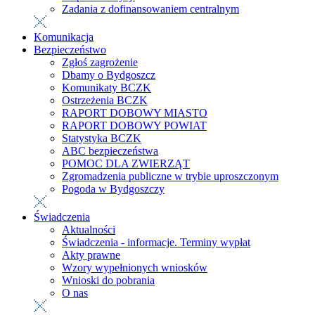
Zadania z dofinansowaniem centralnym
Komunikacja
Bezpieczeństwo
Zgłoś zagrożenie
Dbamy o Bydgoszcz
Komunikaty BCZK
Ostrzeżenia BCZK
RAPORT DOBOWY MIASTO
RAPORT DOBOWY POWIAT
Statystyka BCZK
ABC bezpieczeństwa
POMOC DLA ZWIERZĄT
Zgromadzenia publiczne w trybie uproszczonym
Pogoda w Bydgoszczy
Świadczenia
Aktualności
Świadczenia - informacje. Terminy wypłat
Akty prawne
Wzory wypełnionych wniosków
Wnioski do pobrania
O nas