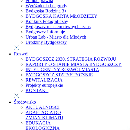
Pomoc prawna
Wyróżnienia i nagrody
Bydgoska Rodzina 3+
BYDGOSKA KARTA MŁODZIEŻY
Konkurs Fotograficzny
Bydgoszcz miastem równych szans
Bydgoszcz Informuje
Urban Lab - Miasto dla Młodych
Urodziny Bydgoszczy
Rozwój
BYDGOSZCZ 2030. STRATEGIA ROZWOJU
RAPORTY O STANIE MIASTA BYDGOSZCZY
INTELIGENTNY ROZWÓJ MIASTA
BYDGOSZCZ STATYSTYCZNIE
REWITALIZACJA
Projekty europejskie
KONTAKT
Środowisko
AKTUALNOŚCI
ADAPTACJA DO
ZMIAN KLIMATU
EDUKACJA
EKOLOGICZNA