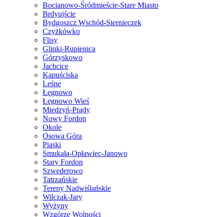
Bocianowo-Śródmieście-Stare Miasto
Brdyujście
Bydgoszcz Wschód-Siernieczek
Czyżkówko
Flisy
Glinki-Rupienica
Górzyskowo
Jachcice
Kapuściska
Leśne
Łęgnowo
Łęgnowo Wieś
Miedzyń-Prądy
Nowy Fordon
Okole
Osowa Góra
Piaski
Smukała-Opławiec-Janowo
Stary Fordon
Szwederowo
Tatrzańskie
Tereny Nadwiślańskie
Wilczak-Jary
Wyżyny
Wzgórze Wolności