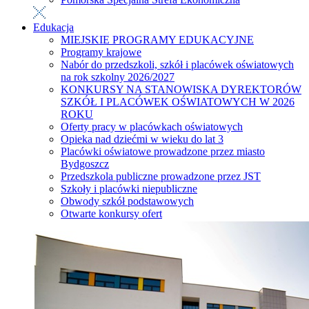
Edukacja
MIEJSKIE PROGRAMY EDUKACYJNE
Programy krajowe
Nabór do przedszkoli, szkół i placówek oświatowych
na rok szkolny 2026/2027
KONKURSY NA STANOWISKA DYREKTORÓW
SZKÓŁ I PLACÓWEK OŚWIATOWYCH W 2026
ROKU
Oferty pracy w placówkach oświatowych
Opieka nad dziećmi w wieku do lat 3
Placówki oświatowe prowadzone przez miasto
Bydgoszcz
Przedszkola publiczne prowadzone przez JST
Szkoły i placówki niepubliczne
Obwody szkół podstawowych
Otwarte konkursy ofert