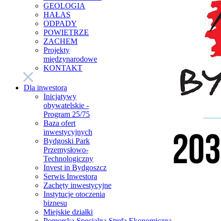
GEOLOGIA
HAŁAS
ODPADY
POWIETRZE
ZACHEM
Projekty
międzynarodowe
KONTAKT
Dla inwestora
Inicjatywy
obywatelskie -
Program 25/75
Baza ofert
inwestycyjnych
Bydgoski Park
Przemysłowo-
Technologiczny
Invest in Bydgoszcz
Serwis Inwestora
Zachęty inwestycyjne
Instytucje otoczenia
biznesu
Miejskie działki
Pomorska Specjalna Strefa Ekonomiczna