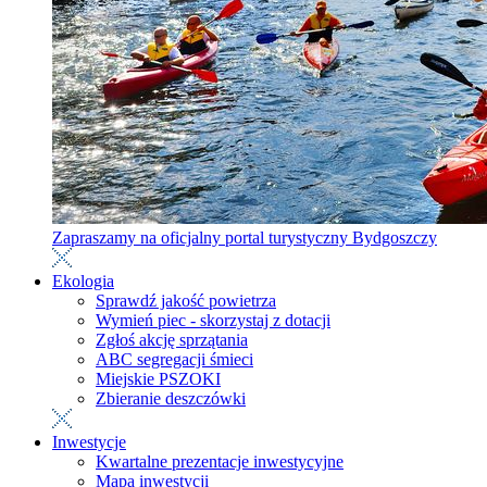
Zapraszamy na oficjalny portal turystyczny Bydgoszczy
Ekologia
Sprawdź jakość powietrza
Wymień piec - skorzystaj z dotacji
Zgłoś akcję sprzątania
ABC segregacji śmieci
Miejskie PSZOKI
Zbieranie deszczówki
Inwestycje
Kwartalne prezentacje inwestycyjne
Mapa inwestycji