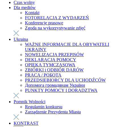
Czas wolny
Dla mediów
Kontakt
FOTORELACJA Z WYDARZEŃ
Konferencje prasowe
Zgoda na wykorzystywanie zdjęć
Ukraina
WAŻNE INFORMACJE DLA OBYWATELI
UKRAINY
NOWELIZACJA PRZEPISÓW
DEKLARACJA POMOCY
OPIEKA TYMCZASOWA
ZBIÓRKI i ODBIÓR DARÓW
PRACA / РОБОТА
PRZEDSIĘBIORCY DLA UCHODŹCÓW
Допомога громадянам України
PUNKTY POMOCY I DORADZTWA
Pomnik Wolności
Regulamin konkursu
Zarządzenie Prezydenta Miasta
KONTRAST