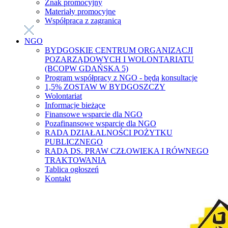
Znak promocyjny
Materiały promocyjne
Współpraca z zagranicą
NGO
BYDGOSKIE CENTRUM ORGANIZACJI
POZARZĄDOWYCH I WOLONTARIATU
(BCOPW GDAŃSKA 5)
Program współpracy z NGO - będą konsultacje
1,5% ZOSTAW W BYDGOSZCZY
Wolontariat
Informacje bieżące
Finansowe wsparcie dla NGO
Pozafinansowe wsparcie dla NGO
RADA DZIAŁALNOŚCI POŻYTKU
PUBLICZNEGO
RADA DS. PRAW CZŁOWIEKA I RÓWNEGO
TRAKTOWANIA
Tablica ogłoszeń
Kontakt