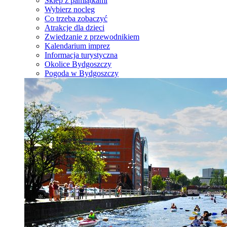
Sklep z pamiątkami
Wybierz nocleg
Co trzeba zobaczyć
Atrakcje dla dzieci
Zwiedzanie z przewodnikiem
Kalendarium imprez
Informacja turystyczna
Okolice Bydgoszczy
Pogoda w Bydgoszczy