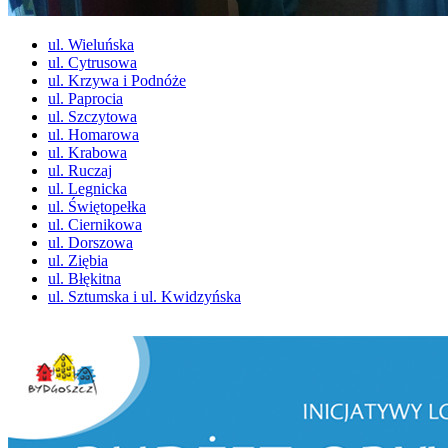
ul. Wieluńska
ul. Cytrusowa
ul. Krzywa i Podnóże
ul. Paprocia
ul. Szczytowa
ul. Homarowa
ul. Krabowa
ul. Ruczaj
ul. Legnicka
ul. Świętopełka
ul. Ciernikowa
ul. Dorszowa
ul. Ziębia
ul. Błękitna
ul. Sztumska i ul. Kwidzyńska