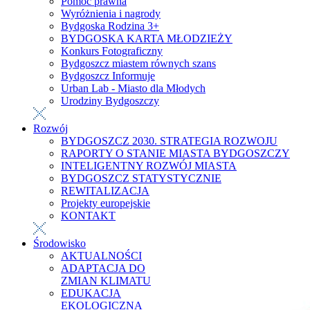
Pomoc prawna
Wyróżnienia i nagrody
Bydgoska Rodzina 3+
BYDGOSKA KARTA MŁODZIEŻY
Konkurs Fotograficzny
Bydgoszcz miastem równych szans
Bydgoszcz Informuje
Urban Lab - Miasto dla Młodych
Urodziny Bydgoszczy
Rozwój
BYDGOSZCZ 2030. STRATEGIA ROZWOJU
RAPORTY O STANIE MIASTA BYDGOSZCZY
INTELIGENTNY ROZWÓJ MIASTA
BYDGOSZCZ STATYSTYCZNIE
REWITALIZACJA
Projekty europejskie
KONTAKT
Środowisko
AKTUALNOŚCI
ADAPTACJA DO
ZMIAN KLIMATU
EDUKACJA
EKOLOGICZNA