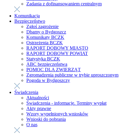
Zadania z dofinansowaniem centralnym
Komunikacja
Bezpieczeństwo
Zgłoś zagrożenie
Dbamy o Bydgoszcz
Komunikaty BCZK
Ostrzeżenia BCZK
RAPORT DOBOWY MIASTO
RAPORT DOBOWY POWIAT
Statystyka BCZK
ABC bezpieczeństwa
POMOC DLA ZWIERZĄT
Zgromadzenia publiczne w trybie uproszczonym
Pogoda w Bydgoszczy
Świadczenia
Aktualności
Świadczenia - informacje. Terminy wypłat
Akty prawne
Wzory wypełnionych wniosków
Wnioski do pobrania
O nas