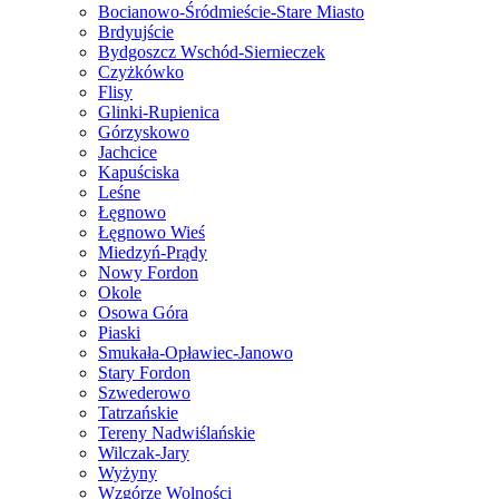
Bocianowo-Śródmieście-Stare Miasto
Brdyujście
Bydgoszcz Wschód-Siernieczek
Czyżkówko
Flisy
Glinki-Rupienica
Górzyskowo
Jachcice
Kapuściska
Leśne
Łęgnowo
Łęgnowo Wieś
Miedzyń-Prądy
Nowy Fordon
Okole
Osowa Góra
Piaski
Smukała-Opławiec-Janowo
Stary Fordon
Szwederowo
Tatrzańskie
Tereny Nadwiślańskie
Wilczak-Jary
Wyżyny
Wzgórze Wolności