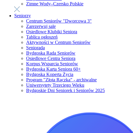
Zimne Wody–Czersko Polskie
Seniorzy
Centrum Seniorów "Dworcowa 3"
Zarezerwuj salę
Osiedlowe Klubiki Seniora
Tablica ogłoszeń
Aktywności w Centrum Seniorów
Seniorada
Bydgoska Rada Seniorów
Osiedlowe Centra Seniora
Korpus Wsparcia Seniorów
Bydgoska Karta Seniora 60+
Bydgoska Koperta Życia
Program "Złota Rączka" - archiwalne
Uniwersytety Trzeciego Wieku
Bydgoskie Dni Seniorek i Seniorów 2025