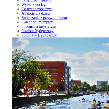
Sklep z pamiątkami
Wybierz nocleg
Co trzeba zobaczyć
Atrakcje dla dzieci
Zwiedzanie z przewodnikiem
Kalendarium imprez
Informacja turystyczna
Okolice Bydgoszczy
Pogoda w Bydgoszczy