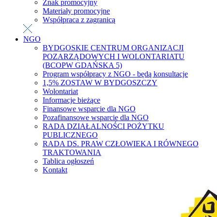
Znak promocyjny
Materiały promocyjne
Współpraca z zagranicą
NGO
BYDGOSKIE CENTRUM ORGANIZACJI
POZARZĄDOWYCH I WOLONTARIATU
(BCOPW GDAŃSKA 5)
Program współpracy z NGO - będą konsultacje
1,5% ZOSTAW W BYDGOSZCZY
Wolontariat
Informacje bieżące
Finansowe wsparcie dla NGO
Pozafinansowe wsparcie dla NGO
RADA DZIAŁALNOŚCI POŻYTKU
PUBLICZNEGO
RADA DS. PRAW CZŁOWIEKA I RÓWNEGO
TRAKTOWANIA
Tablica ogłoszeń
Kontakt