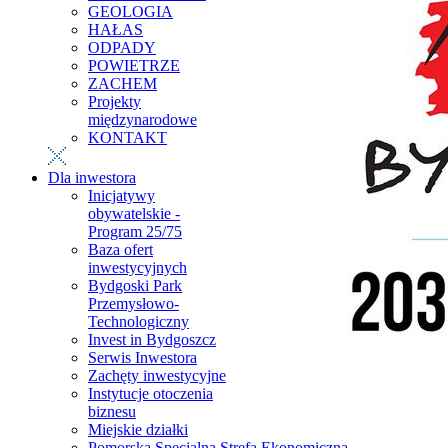
GEOLOGIA
HAŁAS
ODPADY
POWIETRZE
ZACHEM
Projekty
międzynarodowe
KONTAKT
Dla inwestora
Inicjatywy
obywatelskie -
Program 25/75
Baza ofert
inwestycyjnych
Bydgoski Park
Przemysłowo-
Technologiczny
Invest in Bydgoszcz
Serwis Inwestora
Zachęty inwestycyjne
Instytucje otoczenia
biznesu
Miejskie działki
Pomorska Specjalna Strefa Ekonomiczna