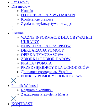
Czas wolny
Dla mediów
Kontakt
FOTORELACJA Z WYDARZEŃ
Konferencje prasowe
Zgoda na wykorzystywanie zdjęć
Ukraina
WAŻNE INFORMACJE DLA OBYWATELI
UKRAINY
NOWELIZACJA PRZEPISÓW
DEKLARACJA POMOCY
OPIEKA TYMCZASOWA
ZBIÓRKI i ODBIÓR DARÓW
PRACA / РОБОТА
PRZEDSIĘBIORCY DLA UCHODŹCÓW
Допомога громадянам України
PUNKTY POMOCY I DORADZTWA
Pomnik Wolności
Regulamin konkursu
Zarządzenie Prezydenta Miasta
KONTRAST