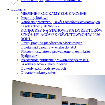
Edukacja
MIEJSKIE PROGRAMY EDUKACYJNE
Programy krajowe
Nabór do przedszkoli, szkół i placówek oświatowych
na rok szkolny 2026/2027
KONKURSY NA STANOWISKA DYREKTORÓW
SZKÓŁ I PLACÓWEK OŚWIATOWYCH W 2026
ROKU
Oferty pracy w placówkach oświatowych
Opieka nad dziećmi w wieku do lat 3
Placówki oświatowe prowadzone przez miasto
Bydgoszcz
Przedszkola publiczne prowadzone przez JST
Szkoły i placówki niepubliczne
Obwody szkół podstawowych
Otwarte konkursy ofert