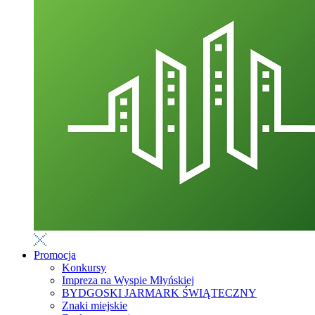
Promocja
Konkursy
Impreza na Wyspie Młyńskiej
BYDGOSKI JARMARK ŚWIĄTECZNY
Znaki miejskie