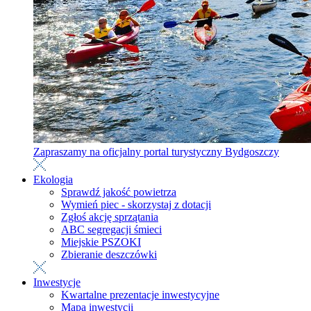
Zapraszamy na oficjalny portal turystyczny Bydgoszczy
Ekologia
Sprawdź jakość powietrza
Wymień piec - skorzystaj z dotacji
Zgłoś akcję sprzątania
ABC segregacji śmieci
Miejskie PSZOKI
Zbieranie deszczówki
Inwestycje
Kwartalne prezentacje inwestycyjne
Mapa inwestycji