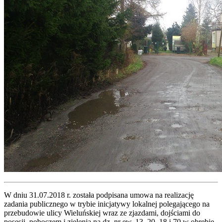
W dniu 31.07.2018 r. została podpisana umowa na realizację
zadania publicznego w trybie inicjatywy lokalnej polegającego na
przebudowie ulicy Wieluńskiej wraz ze zjazdami, dojściami do
posesji, poboczem i zielenią na dz. nr ew. 13, 20, 18 i 70 w obrębie