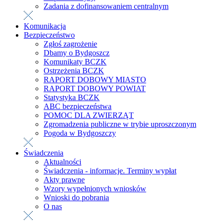
Zadania z dofinansowaniem centralnym
Komunikacja
Bezpieczeństwo
Zgłoś zagrożenie
Dbamy o Bydgoszcz
Komunikaty BCZK
Ostrzeżenia BCZK
RAPORT DOBOWY MIASTO
RAPORT DOBOWY POWIAT
Statystyka BCZK
ABC bezpieczeństwa
POMOC DLA ZWIERZĄT
Zgromadzenia publiczne w trybie uproszczonym
Pogoda w Bydgoszczy
Świadczenia
Aktualności
Świadczenia - informacje. Terminy wypłat
Akty prawne
Wzory wypełnionych wniosków
Wnioski do pobrania
O nas