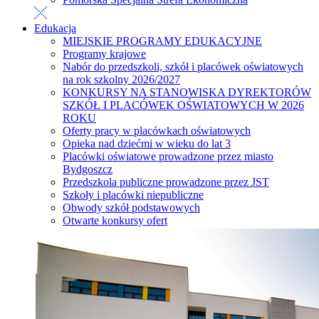
Edukacja
MIEJSKIE PROGRAMY EDUKACYJNE
Programy krajowe
Nabór do przedszkoli, szkół i placówek oświatowych
na rok szkolny 2026/2027
KONKURSY NA STANOWISKA DYREKTORÓW
SZKÓŁ I PLACÓWEK OŚWIATOWYCH W 2026
ROKU
Oferty pracy w placówkach oświatowych
Opieka nad dziećmi w wieku do lat 3
Placówki oświatowe prowadzone przez miasto
Bydgoszcz
Przedszkola publiczne prowadzone przez JST
Szkoły i placówki niepubliczne
Obwody szkół podstawowych
Otwarte konkursy ofert