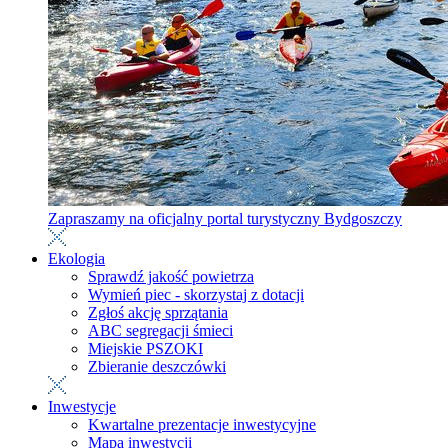
Zapraszamy na oficjalny portal turystyczny Bydgoszczy
Ekologia
Sprawdź jakość powietrza
Wymień piec - skorzystaj z dotacji
Zgłoś akcję sprzątania
ABC segregacji śmieci
Miejskie PSZOKI
Zbieranie deszczówki
Inwestycje
Kwartalne prezentacje inwestycyjne
Mapa inwestycji