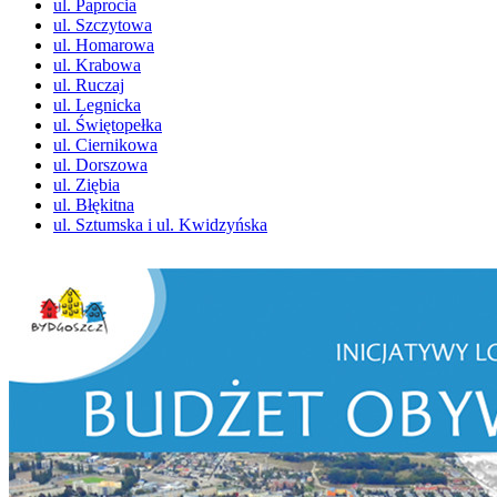
ul. Paprocia
ul. Szczytowa
ul. Homarowa
ul. Krabowa
ul. Ruczaj
ul. Legnicka
ul. Świętopełka
ul. Ciernikowa
ul. Dorszowa
ul. Ziębia
ul. Błękitna
ul. Sztumska i ul. Kwidzyńska