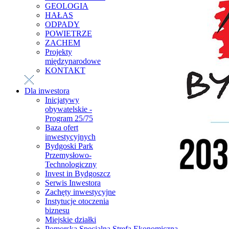
GEOLOGIA
HAŁAS
ODPADY
POWIETRZE
ZACHEM
Projekty
międzynarodowe
KONTAKT
Dla inwestora
Inicjatywy
obywatelskie -
Program 25/75
Baza ofert
inwestycyjnych
Bydgoski Park
Przemysłowo-
Technologiczny
Invest in Bydgoszcz
Serwis Inwestora
Zachęty inwestycyjne
Instytucje otoczenia
biznesu
Miejskie działki
Pomorska Specjalna Strefa Ekonomiczna