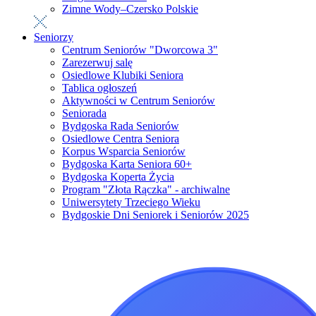
Zimne Wody–Czersko Polskie
Seniorzy
Centrum Seniorów "Dworcowa 3"
Zarezerwuj salę
Osiedlowe Klubiki Seniora
Tablica ogłoszeń
Aktywności w Centrum Seniorów
Seniorada
Bydgoska Rada Seniorów
Osiedlowe Centra Seniora
Korpus Wsparcia Seniorów
Bydgoska Karta Seniora 60+
Bydgoska Koperta Życia
Program "Złota Rączka" - archiwalne
Uniwersytety Trzeciego Wieku
Bydgoskie Dni Seniorek i Seniorów 2025