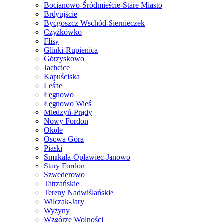
Bocianowo-Śródmieście-Stare Miasto
Brdyujście
Bydgoszcz Wschód-Siernieczek
Czyżkówko
Flisy
Glinki-Rupienica
Górzyskowo
Jachcice
Kapuściska
Leśne
Łęgnowo
Łęgnowo Wieś
Miedzyń-Prądy
Nowy Fordon
Okole
Osowa Góra
Piaski
Smukała-Opławiec-Janowo
Stary Fordon
Szwederowo
Tatrzańskie
Tereny Nadwiślańskie
Wilczak-Jary
Wyżyny
Wzgórze Wolności