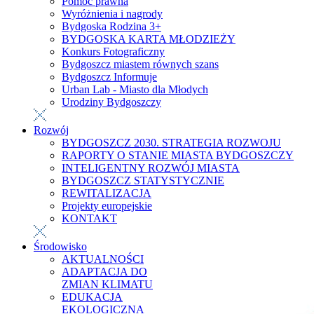
Pomoc prawna
Wyróżnienia i nagrody
Bydgoska Rodzina 3+
BYDGOSKA KARTA MŁODZIEŻY
Konkurs Fotograficzny
Bydgoszcz miastem równych szans
Bydgoszcz Informuje
Urban Lab - Miasto dla Młodych
Urodziny Bydgoszczy
Rozwój
BYDGOSZCZ 2030. STRATEGIA ROZWOJU
RAPORTY O STANIE MIASTA BYDGOSZCZY
INTELIGENTNY ROZWÓJ MIASTA
BYDGOSZCZ STATYSTYCZNIE
REWITALIZACJA
Projekty europejskie
KONTAKT
Środowisko
AKTUALNOŚCI
ADAPTACJA DO
ZMIAN KLIMATU
EDUKACJA
EKOLOGICZNA