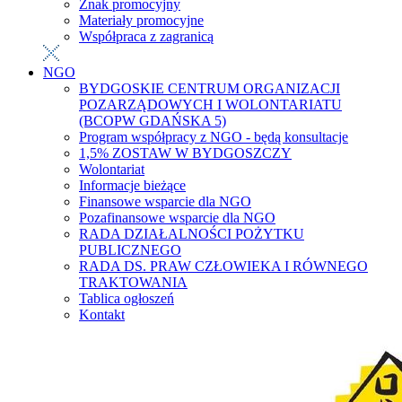
Znak promocyjny
Materiały promocyjne
Współpraca z zagranicą
NGO
BYDGOSKIE CENTRUM ORGANIZACJI
POZARZĄDOWYCH I WOLONTARIATU
(BCOPW GDAŃSKA 5)
Program współpracy z NGO - będą konsultacje
1,5% ZOSTAW W BYDGOSZCZY
Wolontariat
Informacje bieżące
Finansowe wsparcie dla NGO
Pozafinansowe wsparcie dla NGO
RADA DZIAŁALNOŚCI POŻYTKU
PUBLICZNEGO
RADA DS. PRAW CZŁOWIEKA I RÓWNEGO
TRAKTOWANIA
Tablica ogłoszeń
Kontakt