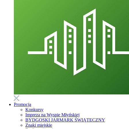
Promocja
Konkursy
Impreza na Wyspie Młyńskiej
BYDGOSKI JARMARK ŚWIĄTECZNY
Znaki miejskie