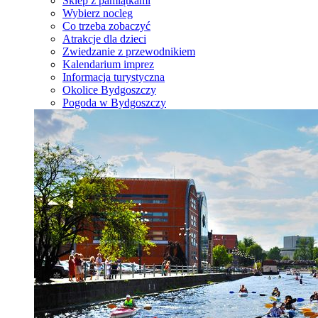
Sklep z pamiątkami
Wybierz nocleg
Co trzeba zobaczyć
Atrakcje dla dzieci
Zwiedzanie z przewodnikiem
Kalendarium imprez
Informacja turystyczna
Okolice Bydgoszczy
Pogoda w Bydgoszczy