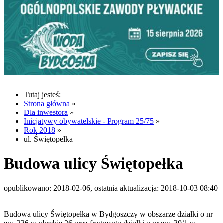
Tutaj jesteś:
Strona główna
»
Dla inwestora
»
Inicjatywy obywatelskie - Program 25/75
»
Rok 2018
»
ul. Świętopełka
Budowa ulicy Świętopełka
opublikowano: 2018-02-06, ostatnia aktualizacja: 2018-10-03 08:40
Budowa ulicy Świętopełka w Bydgoszczy w obszarze działki o nr
ew. 236 w obrębie 26 oraz fragmentu działki o nr ew. 30/1 w