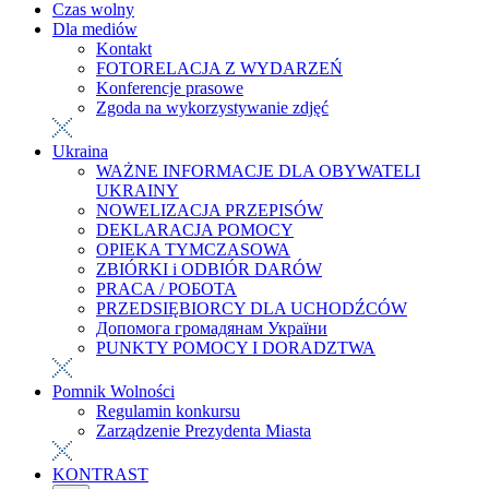
Czas wolny
Dla mediów
Kontakt
FOTORELACJA Z WYDARZEŃ
Konferencje prasowe
Zgoda na wykorzystywanie zdjęć
Ukraina
WAŻNE INFORMACJE DLA OBYWATELI
UKRAINY
NOWELIZACJA PRZEPISÓW
DEKLARACJA POMOCY
OPIEKA TYMCZASOWA
ZBIÓRKI i ODBIÓR DARÓW
PRACA / РОБОТА
PRZEDSIĘBIORCY DLA UCHODŹCÓW
Допомога громадянам України
PUNKTY POMOCY I DORADZTWA
Pomnik Wolności
Regulamin konkursu
Zarządzenie Prezydenta Miasta
KONTRAST