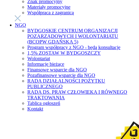
Znak promocyjny
Materiały promocyjne
Współpraca z zagranicą
NGO
BYDGOSKIE CENTRUM ORGANIZACJI
POZARZĄDOWYCH I WOLONTARIATU
(BCOPW GDAŃSKA 5)
Program współpracy z NGO - będą konsultacje
1,5% ZOSTAW W BYDGOSZCZY
Wolontariat
Informacje bieżące
Finansowe wsparcie dla NGO
Pozafinansowe wsparcie dla NGO
RADA DZIAŁALNOŚCI POŻYTKU
PUBLICZNEGO
RADA DS. PRAW CZŁOWIEKA I RÓWNEGO
TRAKTOWANIA
Tablica ogłoszeń
Kontakt