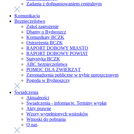
Zadania z dofinansowaniem centralnym
Komunikacja
Bezpieczeństwo
Zgłoś zagrożenie
Dbamy o Bydgoszcz
Komunikaty BCZK
Ostrzeżenia BCZK
RAPORT DOBOWY MIASTO
RAPORT DOBOWY POWIAT
Statystyka BCZK
ABC bezpieczeństwa
POMOC DLA ZWIERZĄT
Zgromadzenia publiczne w trybie uproszczonym
Pogoda w Bydgoszczy
Świadczenia
Aktualności
Świadczenia - informacje. Terminy wypłat
Akty prawne
Wzory wypełnionych wniosków
Wnioski do pobrania
O nas