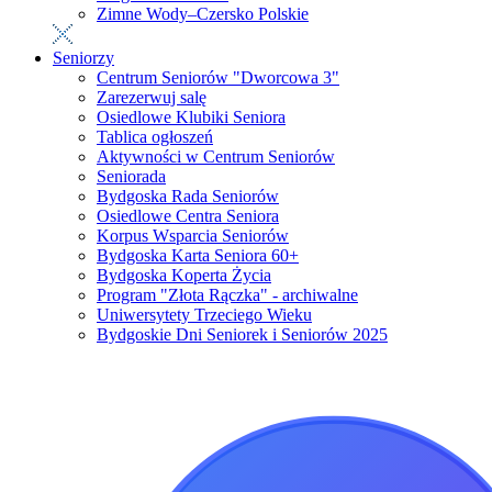
Zimne Wody–Czersko Polskie
Seniorzy
Centrum Seniorów "Dworcowa 3"
Zarezerwuj salę
Osiedlowe Klubiki Seniora
Tablica ogłoszeń
Aktywności w Centrum Seniorów
Seniorada
Bydgoska Rada Seniorów
Osiedlowe Centra Seniora
Korpus Wsparcia Seniorów
Bydgoska Karta Seniora 60+
Bydgoska Koperta Życia
Program "Złota Rączka" - archiwalne
Uniwersytety Trzeciego Wieku
Bydgoskie Dni Seniorek i Seniorów 2025