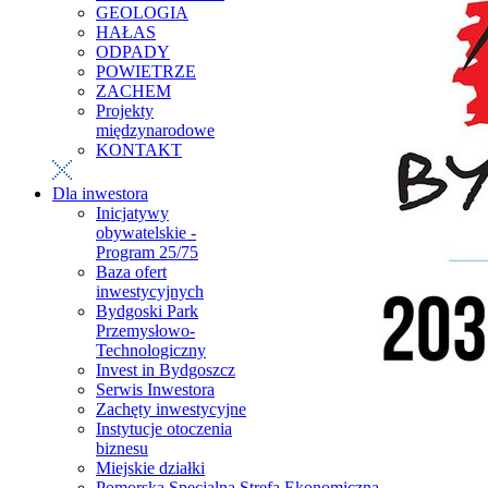
GEOLOGIA
HAŁAS
ODPADY
POWIETRZE
ZACHEM
Projekty
międzynarodowe
KONTAKT
Dla inwestora
Inicjatywy
obywatelskie -
Program 25/75
Baza ofert
inwestycyjnych
Bydgoski Park
Przemysłowo-
Technologiczny
Invest in Bydgoszcz
Serwis Inwestora
Zachęty inwestycyjne
Instytucje otoczenia
biznesu
Miejskie działki
Pomorska Specjalna Strefa Ekonomiczna