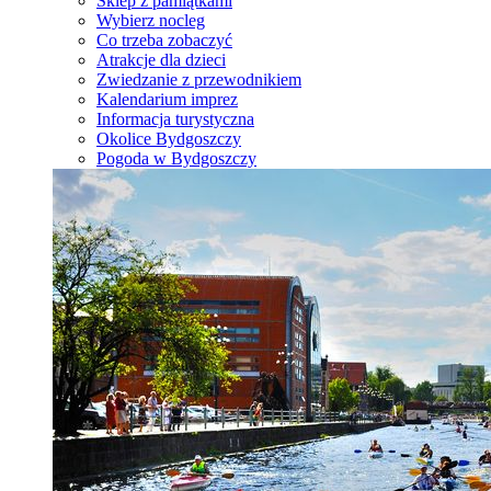
Sklep z pamiątkami
Wybierz nocleg
Co trzeba zobaczyć
Atrakcje dla dzieci
Zwiedzanie z przewodnikiem
Kalendarium imprez
Informacja turystyczna
Okolice Bydgoszczy
Pogoda w Bydgoszczy