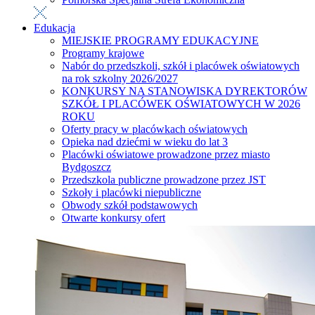
Edukacja
MIEJSKIE PROGRAMY EDUKACYJNE
Programy krajowe
Nabór do przedszkoli, szkół i placówek oświatowych
na rok szkolny 2026/2027
KONKURSY NA STANOWISKA DYREKTORÓW
SZKÓŁ I PLACÓWEK OŚWIATOWYCH W 2026
ROKU
Oferty pracy w placówkach oświatowych
Opieka nad dziećmi w wieku do lat 3
Placówki oświatowe prowadzone przez miasto
Bydgoszcz
Przedszkola publiczne prowadzone przez JST
Szkoły i placówki niepubliczne
Obwody szkół podstawowych
Otwarte konkursy ofert