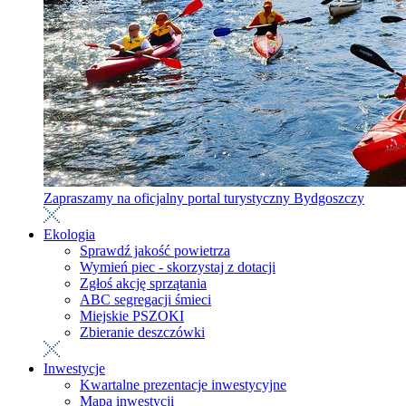
Zapraszamy na oficjalny portal turystyczny Bydgoszczy
Ekologia
Sprawdź jakość powietrza
Wymień piec - skorzystaj z dotacji
Zgłoś akcję sprzątania
ABC segregacji śmieci
Miejskie PSZOKI
Zbieranie deszczówki
Inwestycje
Kwartalne prezentacje inwestycyjne
Mapa inwestycji