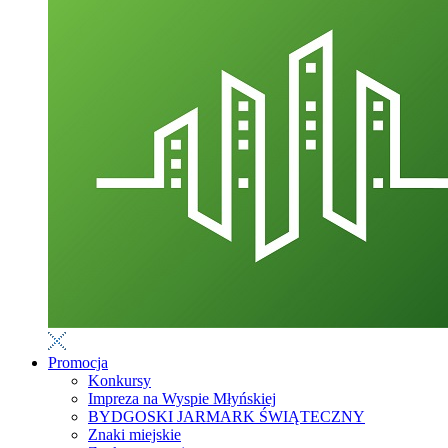
Promocja
Konkursy
Impreza na Wyspie Młyńskiej
BYDGOSKI JARMARK ŚWIĄTECZNY
Znaki miejskie