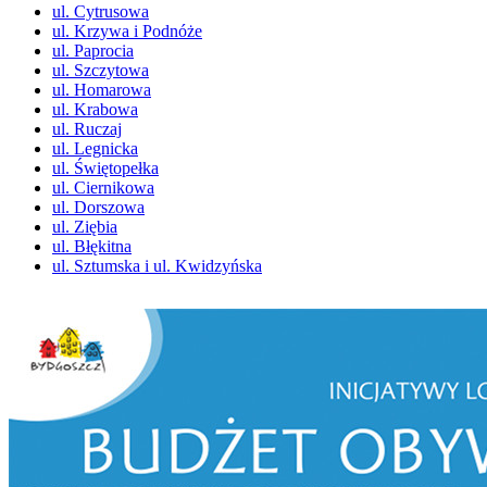
ul. Cytrusowa
ul. Krzywa i Podnóże
ul. Paprocia
ul. Szczytowa
ul. Homarowa
ul. Krabowa
ul. Ruczaj
ul. Legnicka
ul. Świętopełka
ul. Ciernikowa
ul. Dorszowa
ul. Ziębia
ul. Błękitna
ul. Sztumska i ul. Kwidzyńska