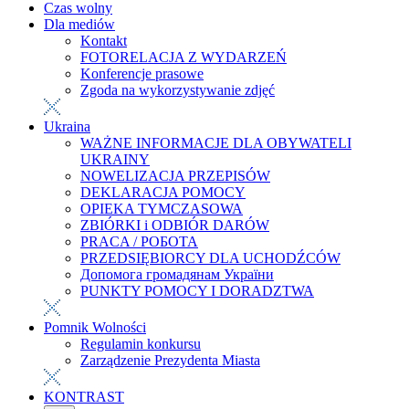
Czas wolny
Dla mediów
Kontakt
FOTORELACJA Z WYDARZEŃ
Konferencje prasowe
Zgoda na wykorzystywanie zdjęć
Ukraina
WAŻNE INFORMACJE DLA OBYWATELI
UKRAINY
NOWELIZACJA PRZEPISÓW
DEKLARACJA POMOCY
OPIEKA TYMCZASOWA
ZBIÓRKI i ODBIÓR DARÓW
PRACA / РОБОТА
PRZEDSIĘBIORCY DLA UCHODŹCÓW
Допомога громадянам України
PUNKTY POMOCY I DORADZTWA
Pomnik Wolności
Regulamin konkursu
Zarządzenie Prezydenta Miasta
KONTRAST