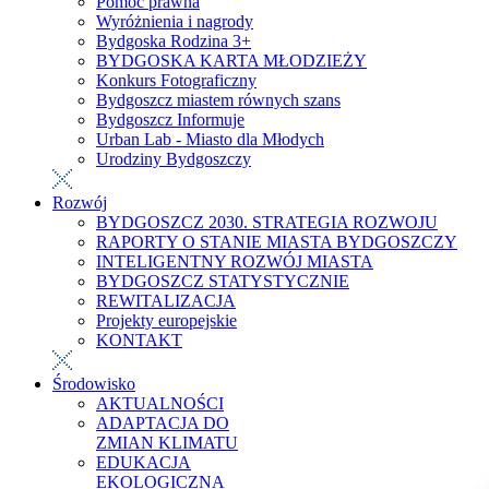
Pomoc prawna
Wyróżnienia i nagrody
Bydgoska Rodzina 3+
BYDGOSKA KARTA MŁODZIEŻY
Konkurs Fotograficzny
Bydgoszcz miastem równych szans
Bydgoszcz Informuje
Urban Lab - Miasto dla Młodych
Urodziny Bydgoszczy
Rozwój
BYDGOSZCZ 2030. STRATEGIA ROZWOJU
RAPORTY O STANIE MIASTA BYDGOSZCZY
INTELIGENTNY ROZWÓJ MIASTA
BYDGOSZCZ STATYSTYCZNIE
REWITALIZACJA
Projekty europejskie
KONTAKT
Środowisko
AKTUALNOŚCI
ADAPTACJA DO
ZMIAN KLIMATU
EDUKACJA
EKOLOGICZNA