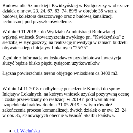
Budowa ulic Sztumskiej i Kwidzyńskiej w Bydgoszczy w obszarze
działek o nr ew. 23, 24, 67, 63, 74, 89/5 w obrębie 35 wraz z
budową kolektora deszczowego oraz z budową kanalizacji
technicznej pod przyszłe oświetlenie.
W dniu 9.11.2018 r. do Wydziału Administracji Budowlanej
wpłynął wniosek Stowarzyszenia zwykłego pn. "Kwidzyńska" z
siedzibą w Bydgoszczy, na realizację inwestycji w ramach budżetu
obywatelskiego Inicjatyw Lokalnych "25/75".
Zgodnie z informacją wnioskodawcy przedmiotowa inwestycja
służyć będzie blisko pięciu tysiącom użytkowników.
Łączna powierzchnia terenu objętego wnioskiem ca 3400 m2.
W dniu 14.11.2018 r. odbyło się posiedzenie Komisji do spraw
Inicjatyw Lokalnych, na którym wniosek uzyskał pozytywną ocenę
i został przewidziany do realizacji w 2019 r. pod warunkiem
uzupełnienia braków do dnia 31.05.2019 r. w tym również
zakończenia procesu komunalizacji dwóch działek o nr ew. 23, 24
w obr. 35, stanowiących obecnie własność Skarbu Państwa.
ul. Wieluńska