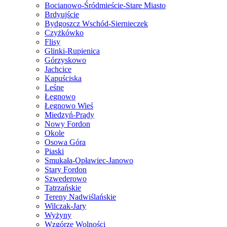
Bocianowo-Śródmieście-Stare Miasto
Brdyujście
Bydgoszcz Wschód-Siernieczek
Czyżkówko
Flisy
Glinki-Rupienica
Górzyskowo
Jachcice
Kapuściska
Leśne
Łęgnowo
Łęgnowo Wieś
Miedzyń-Prądy
Nowy Fordon
Okole
Osowa Góra
Piaski
Smukała-Opławiec-Janowo
Stary Fordon
Szwederowo
Tatrzańskie
Tereny Nadwiślańskie
Wilczak-Jary
Wyżyny
Wzgórze Wolności