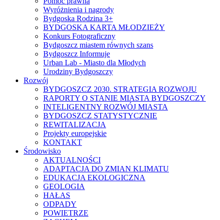
Pomoc prawna
Wyróżnienia i nagrody
Bydgoska Rodzina 3+
BYDGOSKA KARTA MŁODZIEŻY
Konkurs Fotograficzny
Bydgoszcz miastem równych szans
Bydgoszcz Informuje
Urban Lab - Miasto dla Młodych
Urodziny Bydgoszczy
Rozwój
BYDGOSZCZ 2030. STRATEGIA ROZWOJU
RAPORTY O STANIE MIASTA BYDGOSZCZY
INTELIGENTNY ROZWÓJ MIASTA
BYDGOSZCZ STATYSTYCZNIE
REWITALIZACJA
Projekty europejskie
KONTAKT
Środowisko
AKTUALNOŚCI
ADAPTACJA DO ZMIAN KLIMATU
EDUKACJA EKOLOGICZNA
GEOLOGIA
HAŁAS
ODPADY
POWIETRZE