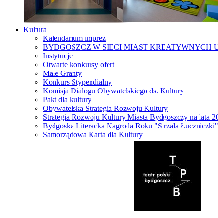
Kultura
Kalendarium imprez
BYDGOSZCZ W SIECI MIAST KREATYWNYCH 
Instytucje
Otwarte konkursy ofert
Małe Granty
Konkurs Stypendialny
Komisja Dialogu Obywatelskiego ds. Kultury
Pakt dla kultury
Obywatelska Strategia Rozwoju Kultury
Strategia Rozwoju Kultury Miasta Bydgoszczy na lata 
Bydgoska Literacka Nagroda Roku "Strzała Łuczniczki"
Samorządowa Karta dla Kultury