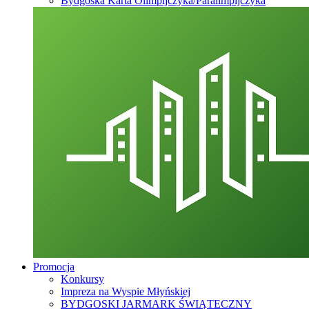
Bydgoska Karta Olimpijczyka/Paralimpijczyka
Promocja
Konkursy
Impreza na Wyspie Młyńskiej
BYDGOSKI JARMARK ŚWIĄTECZNY