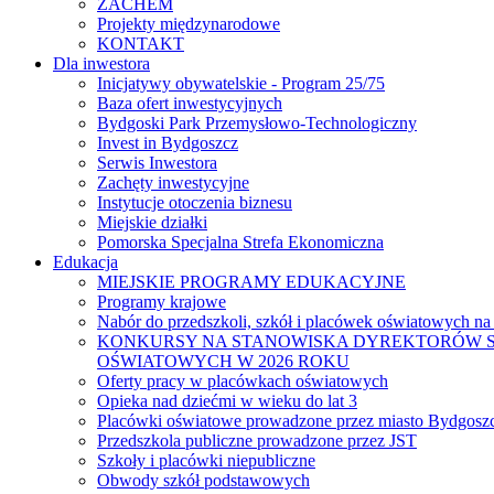
ZACHEM
Projekty międzynarodowe
KONTAKT
Dla inwestora
Inicjatywy obywatelskie - Program 25/75
Baza ofert inwestycyjnych
Bydgoski Park Przemysłowo-Technologiczny
Invest in Bydgoszcz
Serwis Inwestora
Zachęty inwestycyjne
Instytucje otoczenia biznesu
Miejskie działki
Pomorska Specjalna Strefa Ekonomiczna
Edukacja
MIEJSKIE PROGRAMY EDUKACYJNE
Programy krajowe
Nabór do przedszkoli, szkół i placówek oświatowych na
KONKURSY NA STANOWISKA DYREKTORÓW S
OŚWIATOWYCH W 2026 ROKU
Oferty pracy w placówkach oświatowych
Opieka nad dziećmi w wieku do lat 3
Placówki oświatowe prowadzone przez miasto Bydgosz
Przedszkola publiczne prowadzone przez JST
Szkoły i placówki niepubliczne
Obwody szkół podstawowych