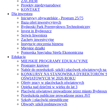
ZACHEM
Projekty międzynarodowe
KONTAKT
Dla inwestora
Inicjatywy obywatelskie - Program 25/75
Baza ofert inwestycyjnych
Bydgoski Park Przemysłowo-Technologiczny
Invest in Bydgoszcz
Serwis Inwestora
Zachęty inwestycyjne
Instytucje otoczenia biznesu
Miejskie działki
Pomorska Specjalna Strefa Ekonomiczna
Edukacja
MIEJSKIE PROGRAMY EDUKACYJNE
Programy krajowe
Nabór do przedszkoli, szkół i placówek oświatowych na
KONKURSY NA STANOWISKA DYREKTORÓW S
OŚWIATOWYCH W 2026 ROKU
Oferty pracy w placówkach oświatowych
Opieka nad dziećmi w wieku do lat 3
Placówki oświatowe prowadzone przez miasto Bydgosz
Przedszkola publiczne prowadzone przez JST
Szkoły i placówki niepubliczne
Obwody szkół podstawowych