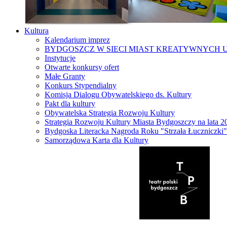
Kultura
Kalendarium imprez
BYDGOSZCZ W SIECI MIAST KREATYWNYCH 
Instytucje
Otwarte konkursy ofert
Małe Granty
Konkurs Stypendialny
Komisja Dialogu Obywatelskiego ds. Kultury
Pakt dla kultury
Obywatelska Strategia Rozwoju Kultury
Strategia Rozwoju Kultury Miasta Bydgoszczy na lata 
Bydgoska Literacka Nagroda Roku "Strzała Łuczniczki"
Samorządowa Karta dla Kultury