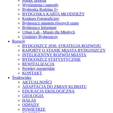
Pomoc prawna
Wyróżnienia i nagrody
Bydgoska Rodzina 3+
BYDGOSKA KARTA MŁODZIEŻY
Konkurs Fotograficzny
Bydgoszcz miastem równych szans
Bydgoszcz Informuje
Urban Lab - Miasto dla Młodych
Urodziny Bydgoszczy
Rozwój
BYDGOSZCZ 2030. STRATEGIA ROZWOJU
RAPORTY O STANIE MIASTA BYDGOSZCZY
INTELIGENTNY ROZWÓJ MIASTA
BYDGOSZCZ STATYSTYCZNIE
REWITALIZACJA
Projekty europejskie
KONTAKT
Środowisko
AKTUALNOŚCI
ADAPTACJA DO ZMIAN KLIMATU
EDUKACJA EKOLOGICZNA
GEOLOGIA
HAŁAS
ODPADY
POWIETRZE