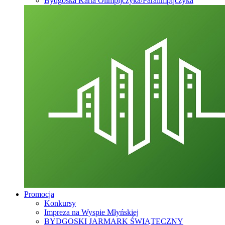
Bydgoska Karta Olimpijczyka/Paralimpijczyka
Promocja
Konkursy
Impreza na Wyspie Młyńskiej
BYDGOSKI JARMARK ŚWIĄTECZNY