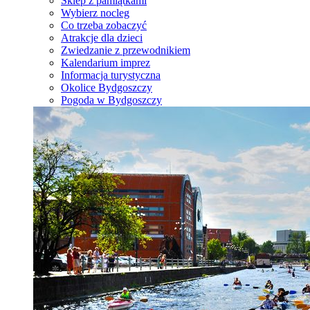
Sklep z pamiątkami
Wybierz nocleg
Co trzeba zobaczyć
Atrakcje dla dzieci
Zwiedzanie z przewodnikiem
Kalendarium imprez
Informacja turystyczna
Okolice Bydgoszczy
Pogoda w Bydgoszczy