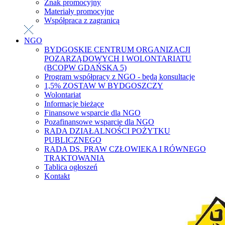
Znak promocyjny
Materiały promocyjne
Współpraca z zagranicą
NGO
BYDGOSKIE CENTRUM ORGANIZACJI
POZARZĄDOWYCH I WOLONTARIATU
(BCOPW GDAŃSKA 5)
Program współpracy z NGO - będą konsultacje
1,5% ZOSTAW W BYDGOSZCZY
Wolontariat
Informacje bieżące
Finansowe wsparcie dla NGO
Pozafinansowe wsparcie dla NGO
RADA DZIAŁALNOŚCI POŻYTKU
PUBLICZNEGO
RADA DS. PRAW CZŁOWIEKA I RÓWNEGO
TRAKTOWANIA
Tablica ogłoszeń
Kontakt