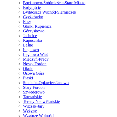
Bocianowo-Śródmieście-Stare Miasto
Brdyujście
Bydgoszcz Wschód-Siernieczek
Czyżkówko
Flisy
Glinki-Rupienica
Górzyskowo
Jachcice
Kapuściska
Leśne
Łęgnowo
Łęgnowo Wieś
Miedzyń-Prądy
Nowy Fordon
Okole
Osowa Góra
Piaski
Smukała-Opławiec-Janowo
Stary Fordon
Szwederowo
Tatrzańskie
Tereny Nadwiślańskie
Wilczak-Jary
Wyżyny
Wzgórze Wolności