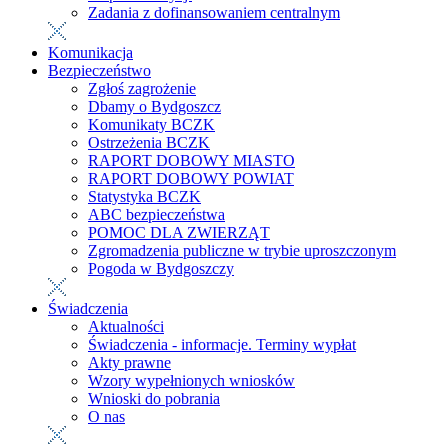
Zadania z dofinansowaniem centralnym
Komunikacja
Bezpieczeństwo
Zgłoś zagrożenie
Dbamy o Bydgoszcz
Komunikaty BCZK
Ostrzeżenia BCZK
RAPORT DOBOWY MIASTO
RAPORT DOBOWY POWIAT
Statystyka BCZK
ABC bezpieczeństwa
POMOC DLA ZWIERZĄT
Zgromadzenia publiczne w trybie uproszczonym
Pogoda w Bydgoszczy
Świadczenia
Aktualności
Świadczenia - informacje. Terminy wypłat
Akty prawne
Wzory wypełnionych wniosków
Wnioski do pobrania
O nas