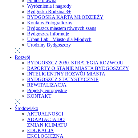
Pomoc prawna
Wyróżnienia i nagrody
Bydgoska Rodzina 3+
BYDGOSKA KARTA MŁODZIEŻY
Konkurs Fotograficzny
Bydgoszcz miastem równych szans
Bydgoszcz Informuje
Urban Lab - Miasto dla Młodych
Urodziny Bydgoszczy
Rozwój
BYDGOSZCZ 2030. STRATEGIA ROZWOJU
RAPORTY O STANIE MIASTA BYDGOSZCZY
INTELIGENTNY ROZWÓJ MIASTA
BYDGOSZCZ STATYSTYCZNIE
REWITALIZACJA
Projekty europejskie
KONTAKT
Środowisko
AKTUALNOŚCI
ADAPTACJA DO
ZMIAN KLIMATU
EDUKACJA
EKOLOGICZNA