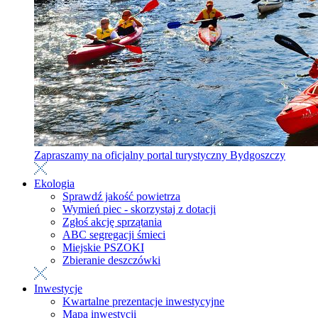
Zapraszamy na oficjalny portal turystyczny Bydgoszczy
Ekologia
Sprawdź jakość powietrza
Wymień piec - skorzystaj z dotacji
Zgłoś akcję sprzątania
ABC segregacji śmieci
Miejskie PSZOKI
Zbieranie deszczówki
Inwestycje
Kwartalne prezentacje inwestycyjne
Mapa inwestycji