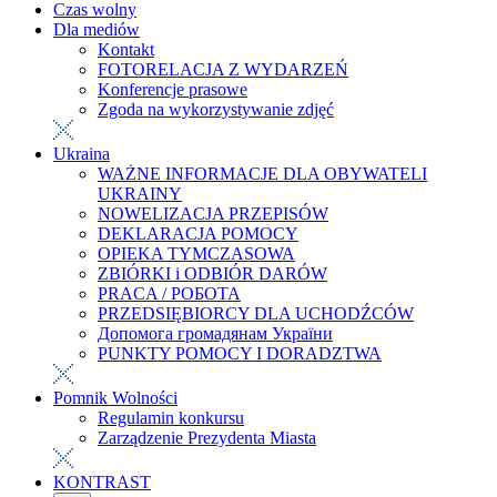
Czas wolny
Dla mediów
Kontakt
FOTORELACJA Z WYDARZEŃ
Konferencje prasowe
Zgoda na wykorzystywanie zdjęć
Ukraina
WAŻNE INFORMACJE DLA OBYWATELI
UKRAINY
NOWELIZACJA PRZEPISÓW
DEKLARACJA POMOCY
OPIEKA TYMCZASOWA
ZBIÓRKI i ODBIÓR DARÓW
PRACA / РОБОТА
PRZEDSIĘBIORCY DLA UCHODŹCÓW
Допомога громадянам України
PUNKTY POMOCY I DORADZTWA
Pomnik Wolności
Regulamin konkursu
Zarządzenie Prezydenta Miasta
KONTRAST