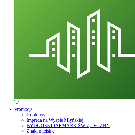
Promocja
Konkursy
Impreza na Wyspie Młyńskiej
BYDGOSKI JARMARK ŚWIĄTECZNY
Znaki miejskie