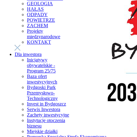
GEOLOGIA
HAŁAS
ODPADY
POWIETRZE
ZACHEM
Projekty
międzynarodowe
KONTAKT
Dla inwestora
Inicjatywy
obywatelskie -
Program 25/75
Baza ofert
inwestycyjnych
Bydgoski Park
Przemysłowo-
Technologiczny
Invest in Bydgoszcz
Serwis Inwestora
Zachęty inwestycyjne
Instytucje otoczenia
biznesu
Miejskie działki
Pomorska Specjalna Strefa Ekonomiczna