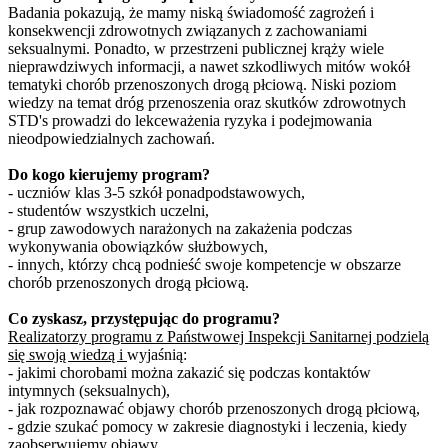
Badania pokazują, że mamy niską świadomość zagrożeń i
konsekwencji zdrowotnych związanych z zachowaniami
seksualnymi. Ponadto, w przestrzeni publicznej krąży wiele
nieprawdziwych informacji, a nawet szkodliwych mitów wokół
tematyki chorób przenoszonych drogą płciową. Niski poziom
wiedzy na temat dróg przenoszenia oraz skutków zdrowotnych
STD's prowadzi do lekceważenia ryzyka i podejmowania
nieodpowiedzialnych zachowań.
Do kogo kierujemy program?
- uczniów klas 3-5 szkół ponadpodstawowych,
- studentów wszystkich uczelni,
- grup zawodowych narażonych na zakażenia podczas
wykonywania obowiązków służbowych,
- innych, którzy chcą podnieść swoje kompetencje w obszarze
chorób przenoszonych drogą płciową.
Co zyskasz, przystępując do programu?
Realizatorzy programu z Państwowej Inspekcji Sanitarnej podzielą
się swoją wiedzą i
wyjaśnią:
- jakimi chorobami można zakazić się podczas kontaktów
intymnych (seksualnych),
- jak rozpoznawać objawy chorób przenoszonych drogą płciową,
- gdzie szukać pomocy w zakresie diagnostyki i leczenia, kiedy
zaobserwujemy objawy,