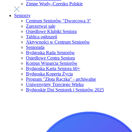
Zimne Wody–Czersko Polskie
Seniorzy
Centrum Seniorów "Dworcowa 3"
Zarezerwuj salę
Osiedlowe Klubiki Seniora
Tablica ogłoszeń
Aktywności w Centrum Seniorów
Seniorada
Bydgoska Rada Seniorów
Osiedlowe Centra Seniora
Korpus Wsparcia Seniorów
Bydgoska Karta Seniora 60+
Bydgoska Koperta Życia
Program "Złota Rączka" - archiwalne
Uniwersytety Trzeciego Wieku
Bydgoskie Dni Seniorek i Seniorów 2025