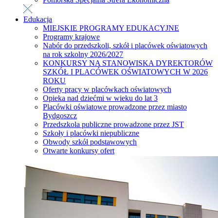
Edukacja
MIEJSKIE PROGRAMY EDUKACYJNE
Programy krajowe
Nabór do przedszkoli, szkół i placówek oświatowych
na rok szkolny 2026/2027
KONKURSY NA STANOWISKA DYREKTORÓW
SZKÓŁ I PLACÓWEK OŚWIATOWYCH W 2026
ROKU
Oferty pracy w placówkach oświatowych
Opieka nad dziećmi w wieku do lat 3
Placówki oświatowe prowadzone przez miasto
Bydgoszcz
Przedszkola publiczne prowadzone przez JST
Szkoły i placówki niepubliczne
Obwody szkół podstawowych
Otwarte konkursy ofert