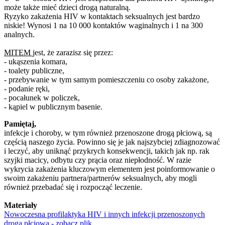
może także mieć dzieci drogą naturalną.
Ryzyko zakażenia HIV w kontaktach seksualnych jest bardzo
niskie! Wynosi 1 na 10 000 kontaktów waginalnych i 1 na 300
analnych.
MITEM
jest, że zarazisz się przez:
- ukąszenia komara,
- toalety publiczne,
- przebywanie w tym samym pomieszczeniu co osoby zakażone,
- podanie ręki,
- pocałunek w policzek,
- kąpiel w publicznym basenie.
Pamiętaj,
infekcje i choroby, w tym również przenoszone drogą płciową, są
częścią naszego życia. Powinno się je jak najszybciej zdiagnozować
i leczyć, aby uniknąć przykrych konsekwencji, takich jak np. rak
szyjki macicy, odbytu czy prącia oraz niepłodność. W razie
wykrycia zakażenia kluczowym elementem jest poinformowanie o
swoim zakażeniu partnera/partnerów seksualnych, aby mogli
również przebadać się i rozpocząć leczenie.
Materiały
Nowoczesna profilaktyka HIV i innych infekcji przenoszonych
drogą płciową - zobacz plik