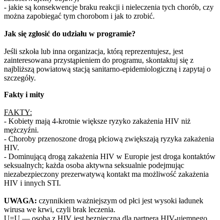
- jakie są konsekwencje braku reakcji i nieleczenia tych chorób, czy
można zapobiegać tym chorobom i jak to zrobić.
Jak się zgłosić do udziału w programie?
Jeśli szkoła lub inna organizacja, którą reprezentujesz, jest
zainteresowana przystąpieniem do programu, skontaktuj się z
najbliższą powiatową stacją sanitarno-epidemiologiczną i zapytaj o
szczegóły.
Fakty i mity
FAKTY:
- Kobiety mają 4-krotnie większe ryzyko zakażenia HIV niż
mężczyźni.
- Choroby przenoszone drogą płciową zwiększają ryzyka zakażenia
HIV.
- Dominującą drogą zakażenia HIV w Europie jest droga kontaktów
seksualnych; każda osoba aktywna seksualnie podejmując
niezabezpieczony prezerwatywą kontakt ma możliwość zakażenia
HIV i innych STI.
UWAGA:
czynnikiem ważniejszym od płci jest wysoki ładunek
wirusa we krwi, czyli brak leczenia.
U=U — osoba z HIV jest bezpieczna dla partnera HIV-ujemnego,