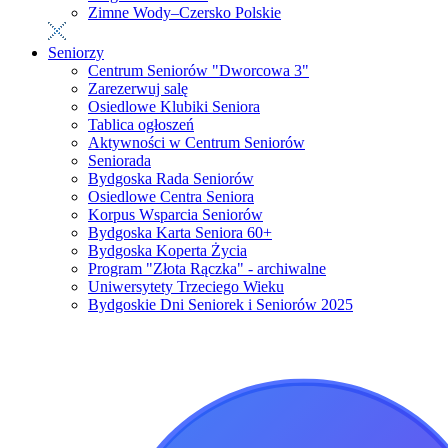
Zimne Wody–Czersko Polskie
Seniorzy
Centrum Seniorów "Dworcowa 3"
Zarezerwuj salę
Osiedlowe Klubiki Seniora
Tablica ogłoszeń
Aktywności w Centrum Seniorów
Seniorada
Bydgoska Rada Seniorów
Osiedlowe Centra Seniora
Korpus Wsparcia Seniorów
Bydgoska Karta Seniora 60+
Bydgoska Koperta Życia
Program "Złota Rączka" - archiwalne
Uniwersytety Trzeciego Wieku
Bydgoskie Dni Seniorek i Seniorów 2025