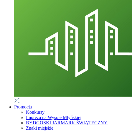
Promocja
Konkursy
Impreza na Wyspie Młyńskiej
BYDGOSKI JARMARK ŚWIĄTECZNY
Znaki miejskie