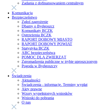
Zadania z dofinansowaniem centralnym
Komunikacja
Bezpieczeństwo
Zgłoś zagrożenie
Dbamy o Bydgoszcz
Komunikaty BCZK
Ostrzeżenia BCZK
RAPORT DOBOWY MIASTO
RAPORT DOBOWY POWIAT
Statystyka BCZK
ABC bezpieczeństwa
POMOC DLA ZWIERZĄT
Zgromadzenia publiczne w trybie uproszczonym
Pogoda w Bydgoszczy
Świadczenia
Aktualności
Świadczenia - informacje. Terminy wypłat
Akty prawne
Wzory wypełnionych wniosków
Wnioski do pobrania
O nas