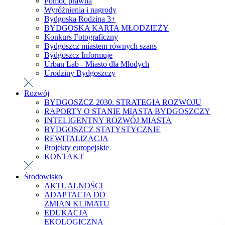
Pomoc prawna
Wyróżnienia i nagrody
Bydgoska Rodzina 3+
BYDGOSKA KARTA MŁODZIEŻY
Konkurs Fotograficzny
Bydgoszcz miastem równych szans
Bydgoszcz Informuje
Urban Lab - Miasto dla Młodych
Urodziny Bydgoszczy
Rozwój
BYDGOSZCZ 2030. STRATEGIA ROZWOJU
RAPORTY O STANIE MIASTA BYDGOSZCZY
INTELIGENTNY ROZWÓJ MIASTA
BYDGOSZCZ STATYSTYCZNIE
REWITALIZACJA
Projekty europejskie
KONTAKT
Środowisko
AKTUALNOŚCI
ADAPTACJA DO
ZMIAN KLIMATU
EDUKACJA
EKOLOGICZNA