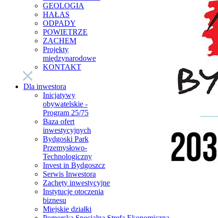
GEOLOGIA
HAŁAS
ODPADY
POWIETRZE
ZACHEM
Projekty
międzynarodowe
KONTAKT
Dla inwestora
Inicjatywy
obywatelskie -
Program 25/75
Baza ofert
inwestycyjnych
Bydgoski Park
Przemysłowo-
Technologiczny
Invest in Bydgoszcz
Serwis Inwestora
Zachęty inwestycyjne
Instytucje otoczenia
biznesu
Miejskie działki
Pomorska Specjalna Strefa Ekonomiczna