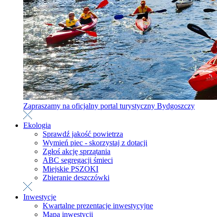
Zapraszamy na oficjalny portal turystyczny Bydgoszczy
Ekologia
Sprawdź jakość powietrza
Wymień piec - skorzystaj z dotacji
Zgłoś akcję sprzątania
ABC segregacji śmieci
Miejskie PSZOKI
Zbieranie deszczówki
Inwestycje
Kwartalne prezentacje inwestycyjne
Mapa inwestycji