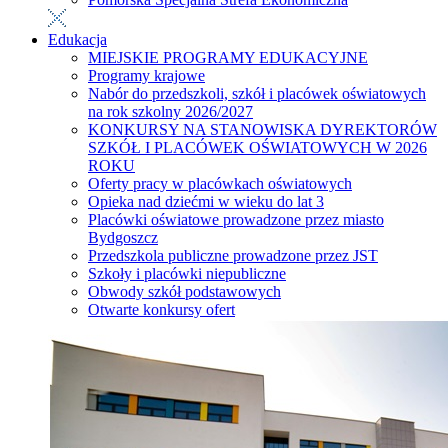
Edukacja
MIEJSKIE PROGRAMY EDUKACYJNE
Programy krajowe
Nabór do przedszkoli, szkół i placówek oświatowych
na rok szkolny 2026/2027
KONKURSY NA STANOWISKA DYREKTORÓW
SZKÓŁ I PLACÓWEK OŚWIATOWYCH W 2026
ROKU
Oferty pracy w placówkach oświatowych
Opieka nad dziećmi w wieku do lat 3
Placówki oświatowe prowadzone przez miasto
Bydgoszcz
Przedszkola publiczne prowadzone przez JST
Szkoły i placówki niepubliczne
Obwody szkół podstawowych
Otwarte konkursy ofert