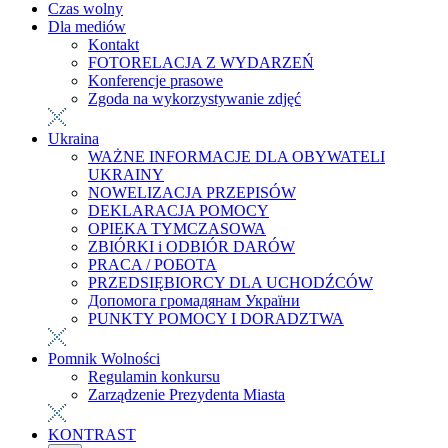
Czas wolny
Dla mediów
Kontakt
FOTORELACJA Z WYDARZEŃ
Konferencje prasowe
Zgoda na wykorzystywanie zdjęć
Ukraina
WAŻNE INFORMACJE DLA OBYWATELI
UKRAINY
NOWELIZACJA PRZEPISÓW
DEKLARACJA POMOCY
OPIEKA TYMCZASOWA
ZBIÓRKI i ODBIÓR DARÓW
PRACA / РОБОТА
PRZEDSIĘBIORCY DLA UCHODŹCÓW
Допомога громадянам України
PUNKTY POMOCY I DORADZTWA
Pomnik Wolności
Regulamin konkursu
Zarządzenie Prezydenta Miasta
KONTRAST