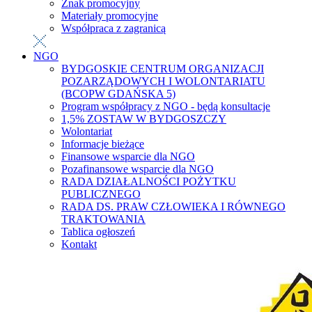
Znak promocyjny
Materiały promocyjne
Współpraca z zagranicą
NGO
BYDGOSKIE CENTRUM ORGANIZACJI
POZARZĄDOWYCH I WOLONTARIATU
(BCOPW GDAŃSKA 5)
Program współpracy z NGO - będą konsultacje
1,5% ZOSTAW W BYDGOSZCZY
Wolontariat
Informacje bieżące
Finansowe wsparcie dla NGO
Pozafinansowe wsparcie dla NGO
RADA DZIAŁALNOŚCI POŻYTKU
PUBLICZNEGO
RADA DS. PRAW CZŁOWIEKA I RÓWNEGO
TRAKTOWANIA
Tablica ogłoszeń
Kontakt