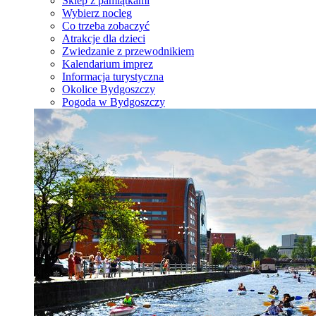
Sklep z pamiątkami
Wybierz nocleg
Co trzeba zobaczyć
Atrakcje dla dzieci
Zwiedzanie z przewodnikiem
Kalendarium imprez
Informacja turystyczna
Okolice Bydgoszczy
Pogoda w Bydgoszczy