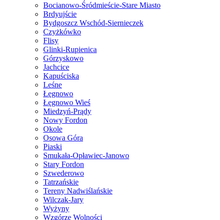
Bocianowo-Śródmieście-Stare Miasto
Brdyujście
Bydgoszcz Wschód-Siernieczek
Czyżkówko
Flisy
Glinki-Rupienica
Górzyskowo
Jachcice
Kapuściska
Leśne
Łęgnowo
Łęgnowo Wieś
Miedzyń-Prądy
Nowy Fordon
Okole
Osowa Góra
Piaski
Smukała-Opławiec-Janowo
Stary Fordon
Szwederowo
Tatrzańskie
Tereny Nadwiślańskie
Wilczak-Jary
Wyżyny
Wzgórze Wolności