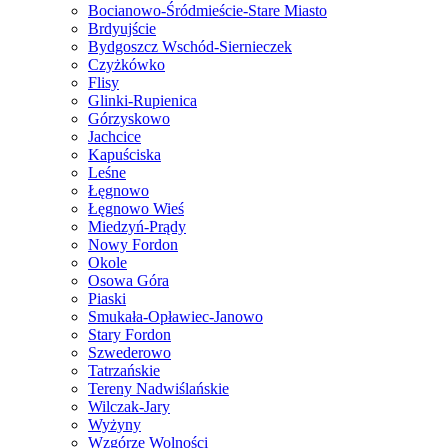
Bocianowo-Śródmieście-Stare Miasto
Brdyujście
Bydgoszcz Wschód-Siernieczek
Czyżkówko
Flisy
Glinki-Rupienica
Górzyskowo
Jachcice
Kapuściska
Leśne
Łęgnowo
Łęgnowo Wieś
Miedzyń-Prądy
Nowy Fordon
Okole
Osowa Góra
Piaski
Smukała-Opławiec-Janowo
Stary Fordon
Szwederowo
Tatrzańskie
Tereny Nadwiślańskie
Wilczak-Jary
Wyżyny
Wzgórze Wolności