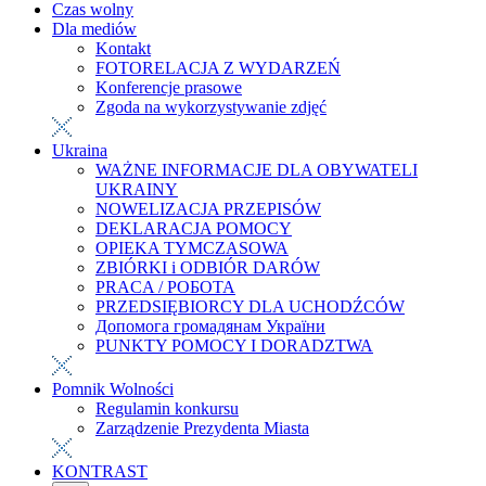
Czas wolny
Dla mediów
Kontakt
FOTORELACJA Z WYDARZEŃ
Konferencje prasowe
Zgoda na wykorzystywanie zdjęć
Ukraina
WAŻNE INFORMACJE DLA OBYWATELI
UKRAINY
NOWELIZACJA PRZEPISÓW
DEKLARACJA POMOCY
OPIEKA TYMCZASOWA
ZBIÓRKI i ODBIÓR DARÓW
PRACA / РОБОТА
PRZEDSIĘBIORCY DLA UCHODŹCÓW
Допомога громадянам України
PUNKTY POMOCY I DORADZTWA
Pomnik Wolności
Regulamin konkursu
Zarządzenie Prezydenta Miasta
KONTRAST