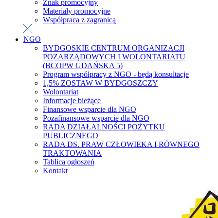
Znak promocyjny
Materiały promocyjne
Współpraca z zagranicą
NGO
BYDGOSKIE CENTRUM ORGANIZACJI
POZARZĄDOWYCH I WOLONTARIATU
(BCOPW GDAŃSKA 5)
Program współpracy z NGO - będą konsultacje
1,5% ZOSTAW W BYDGOSZCZY
Wolontariat
Informacje bieżące
Finansowe wsparcie dla NGO
Pozafinansowe wsparcie dla NGO
RADA DZIAŁALNOŚCI POŻYTKU
PUBLICZNEGO
RADA DS. PRAW CZŁOWIEKA I RÓWNEGO
TRAKTOWANIA
Tablica ogłoszeń
Kontakt