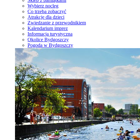
Sklep z pamiątkami
Wybierz nocleg
Co trzeba zobaczyć
Atrakcje dla dzieci
Zwiedzanie z przewodnikiem
Kalendarium imprez
Informacja turystyczna
Okolice Bydgoszczy
Pogoda w Bydgoszczy