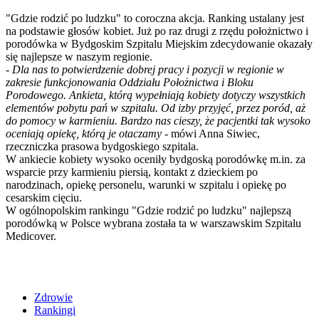
"Gdzie rodzić po ludzku" to coroczna akcja. Ranking ustalany jest
na podstawie głosów kobiet. Już po raz drugi z rzędu położnictwo i
porodówka w Bydgoskim Szpitalu Miejskim zdecydowanie okazały
się najlepsze w naszym regionie.
-
Dla nas to potwierdzenie dobrej pracy i pozycji w regionie w
zakresie funkcjonowania Oddziału Położnictwa i Bloku
Porodowego. Ankieta, którą wypełniają kobiety dotyczy wszystkich
elementów pobytu pań w szpitalu. Od izby przyjęć, przez poród, aż
do pomocy w karmieniu. Bardzo nas cieszy, że pacjentki tak wysoko
oceniają opiekę, którą je otaczamy
- mówi Anna Siwiec,
rzeczniczka prasowa bydgoskiego szpitala.
W ankiecie kobiety wysoko oceniły bydgoską porodówkę m.in. za
wsparcie przy karmieniu piersią, kontakt z dzieckiem po
narodzinach, opiekę personelu, warunki w szpitalu i opiekę po
cesarskim cięciu.
W ogólnopolskim rankingu "Gdzie rodzić po ludzku" najlepszą
porodówką w Polsce wybrana została ta w warszawskim Szpitalu
Medicover.
Zdrowie
Rankingi