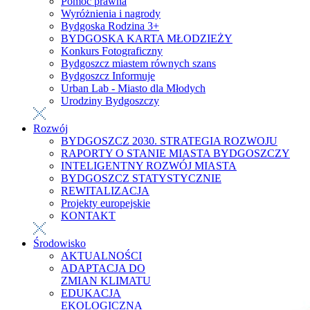
Pomoc prawna
Wyróżnienia i nagrody
Bydgoska Rodzina 3+
BYDGOSKA KARTA MŁODZIEŻY
Konkurs Fotograficzny
Bydgoszcz miastem równych szans
Bydgoszcz Informuje
Urban Lab - Miasto dla Młodych
Urodziny Bydgoszczy
Rozwój
BYDGOSZCZ 2030. STRATEGIA ROZWOJU
RAPORTY O STANIE MIASTA BYDGOSZCZY
INTELIGENTNY ROZWÓJ MIASTA
BYDGOSZCZ STATYSTYCZNIE
REWITALIZACJA
Projekty europejskie
KONTAKT
Środowisko
AKTUALNOŚCI
ADAPTACJA DO
ZMIAN KLIMATU
EDUKACJA
EKOLOGICZNA