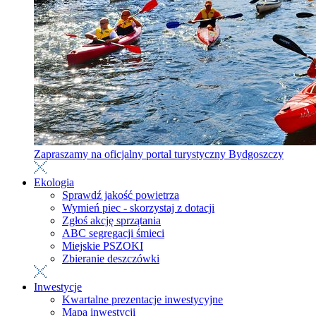
Zapraszamy na oficjalny portal turystyczny Bydgoszczy
Ekologia
Sprawdź jakość powietrza
Wymień piec - skorzystaj z dotacji
Zgłoś akcję sprzątania
ABC segregacji śmieci
Miejskie PSZOKI
Zbieranie deszczówki
Inwestycje
Kwartalne prezentacje inwestycyjne
Mapa inwestycji