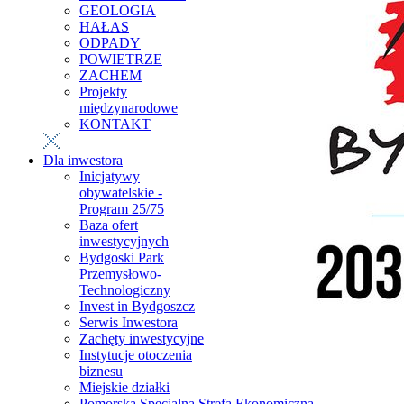
GEOLOGIA
HAŁAS
ODPADY
POWIETRZE
ZACHEM
Projekty
międzynarodowe
KONTAKT
Dla inwestora
Inicjatywy
obywatelskie -
Program 25/75
Baza ofert
inwestycyjnych
Bydgoski Park
Przemysłowo-
Technologiczny
Invest in Bydgoszcz
Serwis Inwestora
Zachęty inwestycyjne
Instytucje otoczenia
biznesu
Miejskie działki
Pomorska Specjalna Strefa Ekonomiczna