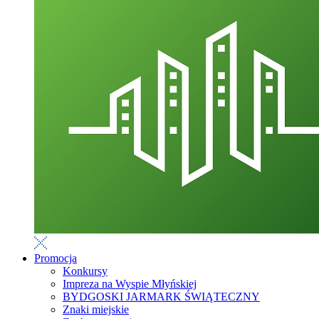
Promocja
Konkursy
Impreza na Wyspie Młyńskiej
BYDGOSKI JARMARK ŚWIĄTECZNY
Znaki miejskie