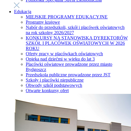
Edukacja
MIEJSKIE PROGRAMY EDUKACYJNE
Programy krajowe
Nabór do przedszkoli, szkół i placówek oświatowych
na rok szkolny 2026/2027
KONKURSY NA STANOWISKA DYREKTORÓW
SZKÓŁ I PLACÓWEK OŚWIATOWYCH W 2026
ROKU
Oferty pracy w placówkach oświatowych
Opieka nad dziećmi w wieku do lat 3
Placówki oświatowe prowadzone przez miasto
Bydgoszcz
Przedszkola publiczne prowadzone przez JST
Szkoły i placówki niepubliczne
Obwody szkół podstawowych
Otwarte konkursy ofert