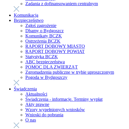
Zadania z dofinansowaniem centralnym
Komunikacja
Bezpieczeństwo
Zgłoś zagrożenie
Dbamy o Bydgoszcz
Komunikaty BCZK
Ostrzeżenia BCZK
RAPORT DOBOWY MIASTO
RAPORT DOBOWY POWIAT
Statystyka BCZK
ABC bezpieczeństwa
POMOC DLA ZWIERZĄT
Zgromadzenia publiczne w trybie uproszczonym
Pogoda w Bydgoszczy
Świadczenia
Aktualności
Świadczenia - informacje. Terminy wypłat
Akty prawne
Wzory wypełnionych wniosków
Wnioski do pobrania
O nas