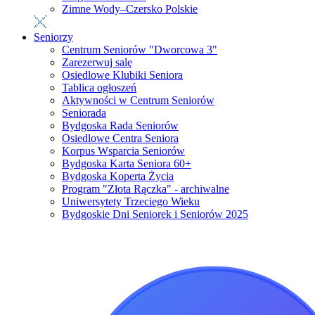
Zimne Wody–Czersko Polskie
Seniorzy
Centrum Seniorów "Dworcowa 3"
Zarezerwuj salę
Osiedlowe Klubiki Seniora
Tablica ogłoszeń
Aktywności w Centrum Seniorów
Seniorada
Bydgoska Rada Seniorów
Osiedlowe Centra Seniora
Korpus Wsparcia Seniorów
Bydgoska Karta Seniora 60+
Bydgoska Koperta Życia
Program "Złota Rączka" - archiwalne
Uniwersytety Trzeciego Wieku
Bydgoskie Dni Seniorek i Seniorów 2025