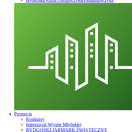
Bydgoska Karta Olimpijczyka/Paralimpijczyka
Promocja
Konkursy
Impreza na Wyspie Młyńskiej
BYDGOSKI JARMARK ŚWIĄTECZNY