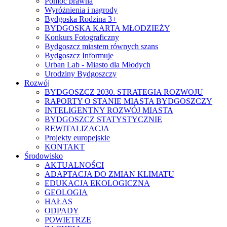
Pomoc prawna
Wyróżnienia i nagrody
Bydgoska Rodzina 3+
BYDGOSKA KARTA MŁODZIEŻY
Konkurs Fotograficzny
Bydgoszcz miastem równych szans
Bydgoszcz Informuje
Urban Lab - Miasto dla Młodych
Urodziny Bydgoszczy
Rozwój
BYDGOSZCZ 2030. STRATEGIA ROZWOJU
RAPORTY O STANIE MIASTA BYDGOSZCZY
INTELIGENTNY ROZWÓJ MIASTA
BYDGOSZCZ STATYSTYCZNIE
REWITALIZACJA
Projekty europejskie
KONTAKT
Środowisko
AKTUALNOŚCI
ADAPTACJA DO ZMIAN KLIMATU
EDUKACJA EKOLOGICZNA
GEOLOGIA
HAŁAS
ODPADY
POWIETRZE