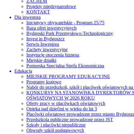
ZACHEM
Projekty międzynarodowe
KONTAKT
Dla inwestora
Inicjatywy obywatelskie - Program 25/75
Baza ofert inwestycyjnych
Bydgoski Park Przemysłowo-Technologiczny
Invest in Bydgoszcz
Serwis Inwestora
Zachęty inwestycyjne
Instytucje otoczenia biznesu
Miejskie działki
Pomorska Specjalna Strefa Ekonomiczna
Edukacja
MIEJSKIE PROGRAMY EDUKACYJNE
Programy krajowe
Nabór do przedszkoli, szkół i placówek oświatowych na
KONKURSY NA STANOWISKA DYREKTORÓW S
OŚWIATOWYCH W 2026 ROKU
Oferty pracy w placówkach oświatowych
Opieka nad dziećmi w wieku do lat 3
Placówki oświatowe prowadzone przez miasto Bydgosz
Przedszkola publiczne prowadzone przez JST
Szkoły i placówki niepubliczne
Obwody szkół podstawowych