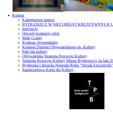
Kultura
Kalendarium imprez
BYDGOSZCZ W SIECI MIAST KREATYWNYCH 
Instytucje
Otwarte konkursy ofert
Małe Granty
Konkurs Stypendialny
Komisja Dialogu Obywatelskiego ds. Kultury
Pakt dla kultury
Obywatelska Strategia Rozwoju Kultury
Strategia Rozwoju Kultury Miasta Bydgoszczy na lata 
Bydgoska Literacka Nagroda Roku "Strzała Łuczniczki"
Samorządowa Karta dla Kultury