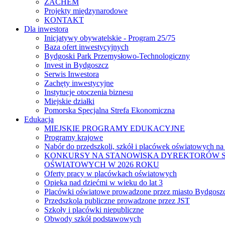
ZACHEM
Projekty międzynarodowe
KONTAKT
Dla inwestora
Inicjatywy obywatelskie - Program 25/75
Baza ofert inwestycyjnych
Bydgoski Park Przemysłowo-Technologiczny
Invest in Bydgoszcz
Serwis Inwestora
Zachęty inwestycyjne
Instytucje otoczenia biznesu
Miejskie działki
Pomorska Specjalna Strefa Ekonomiczna
Edukacja
MIEJSKIE PROGRAMY EDUKACYJNE
Programy krajowe
Nabór do przedszkoli, szkół i placówek oświatowych na
KONKURSY NA STANOWISKA DYREKTORÓW S
OŚWIATOWYCH W 2026 ROKU
Oferty pracy w placówkach oświatowych
Opieka nad dziećmi w wieku do lat 3
Placówki oświatowe prowadzone przez miasto Bydgosz
Przedszkola publiczne prowadzone przez JST
Szkoły i placówki niepubliczne
Obwody szkół podstawowych