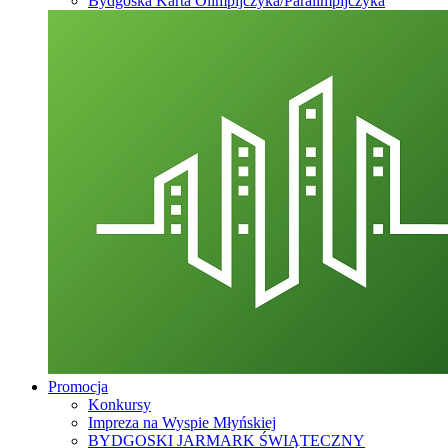
Bydgoska Karta Olimpijczyka/Paralimpijczyka
Promocja
Konkursy
Impreza na Wyspie Młyńskiej
BYDGOSKI JARMARK ŚWIĄTECZNY