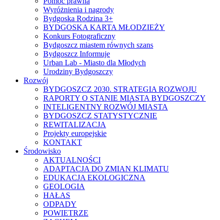
Pomoc prawna
Wyróżnienia i nagrody
Bydgoska Rodzina 3+
BYDGOSKA KARTA MŁODZIEŻY
Konkurs Fotograficzny
Bydgoszcz miastem równych szans
Bydgoszcz Informuje
Urban Lab - Miasto dla Młodych
Urodziny Bydgoszczy
Rozwój
BYDGOSZCZ 2030. STRATEGIA ROZWOJU
RAPORTY O STANIE MIASTA BYDGOSZCZY
INTELIGENTNY ROZWÓJ MIASTA
BYDGOSZCZ STATYSTYCZNIE
REWITALIZACJA
Projekty europejskie
KONTAKT
Środowisko
AKTUALNOŚCI
ADAPTACJA DO ZMIAN KLIMATU
EDUKACJA EKOLOGICZNA
GEOLOGIA
HAŁAS
ODPADY
POWIETRZE