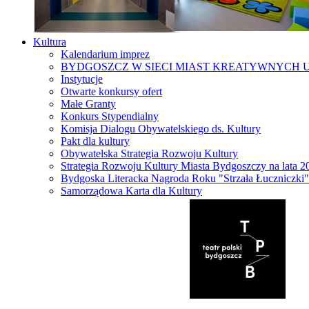
Kultura
Kalendarium imprez
BYDGOSZCZ W SIECI MIAST KREATYWNYCH 
Instytucje
Otwarte konkursy ofert
Małe Granty
Konkurs Stypendialny
Komisja Dialogu Obywatelskiego ds. Kultury
Pakt dla kultury
Obywatelska Strategia Rozwoju Kultury
Strategia Rozwoju Kultury Miasta Bydgoszczy na lata 
Bydgoska Literacka Nagroda Roku "Strzała Łuczniczki"
Samorządowa Karta dla Kultury