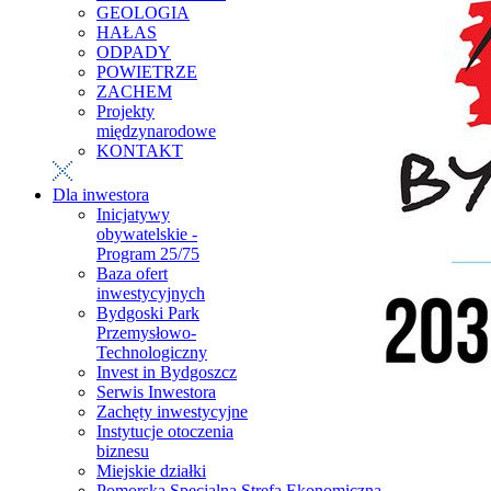
GEOLOGIA
HAŁAS
ODPADY
POWIETRZE
ZACHEM
Projekty
międzynarodowe
KONTAKT
Dla inwestora
Inicjatywy
obywatelskie -
Program 25/75
Baza ofert
inwestycyjnych
Bydgoski Park
Przemysłowo-
Technologiczny
Invest in Bydgoszcz
Serwis Inwestora
Zachęty inwestycyjne
Instytucje otoczenia
biznesu
Miejskie działki
Pomorska Specjalna Strefa Ekonomiczna