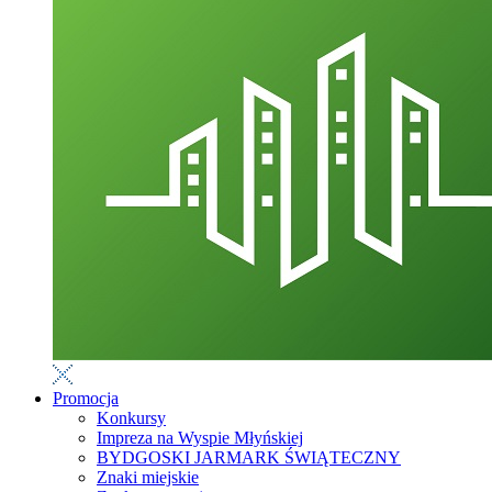
Promocja
Konkursy
Impreza na Wyspie Młyńskiej
BYDGOSKI JARMARK ŚWIĄTECZNY
Znaki miejskie