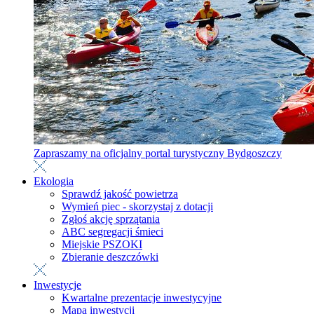
Zapraszamy na oficjalny portal turystyczny Bydgoszczy
Ekologia
Sprawdź jakość powietrza
Wymień piec - skorzystaj z dotacji
Zgłoś akcję sprzątania
ABC segregacji śmieci
Miejskie PSZOKI
Zbieranie deszczówki
Inwestycje
Kwartalne prezentacje inwestycyjne
Mapa inwestycji