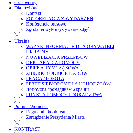
Czas wolny
Dla mediów
Kontakt
FOTORELACJA Z WYDARZEŃ
Konferencje prasowe
Zgoda na wykorzystywanie zdjęć
Ukraina
WAŻNE INFORMACJE DLA OBYWATELI
UKRAINY
NOWELIZACJA PRZEPISÓW
DEKLARACJA POMOCY
OPIEKA TYMCZASOWA
ZBIÓRKI i ODBIÓR DARÓW
PRACA / РОБОТА
PRZEDSIĘBIORCY DLA UCHODŹCÓW
Допомога громадянам України
PUNKTY POMOCY I DORADZTWA
Pomnik Wolności
Regulamin konkursu
Zarządzenie Prezydenta Miasta
KONTRAST