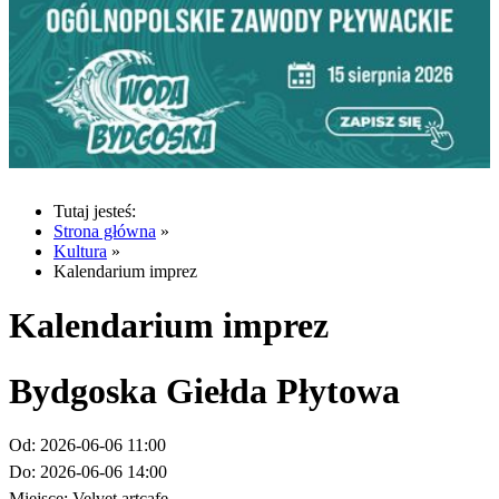
Tutaj jesteś:
Strona główna
»
Kultura
»
Kalendarium imprez
Kalendarium imprez
Bydgoska Giełda Płytowa
Od:
2026-06-06 11:00
Do:
2026-06-06 14:00
Miejsce:
Velvet artcafe