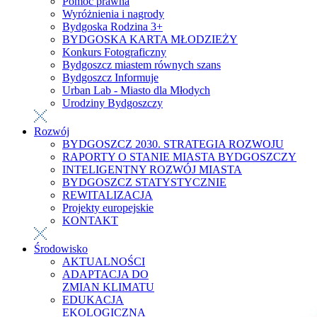
Pomoc prawna
Wyróżnienia i nagrody
Bydgoska Rodzina 3+
BYDGOSKA KARTA MŁODZIEŻY
Konkurs Fotograficzny
Bydgoszcz miastem równych szans
Bydgoszcz Informuje
Urban Lab - Miasto dla Młodych
Urodziny Bydgoszczy
Rozwój
BYDGOSZCZ 2030. STRATEGIA ROZWOJU
RAPORTY O STANIE MIASTA BYDGOSZCZY
INTELIGENTNY ROZWÓJ MIASTA
BYDGOSZCZ STATYSTYCZNIE
REWITALIZACJA
Projekty europejskie
KONTAKT
Środowisko
AKTUALNOŚCI
ADAPTACJA DO
ZMIAN KLIMATU
EDUKACJA
EKOLOGICZNA