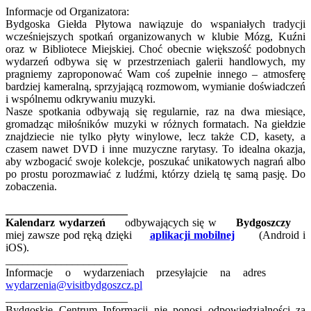
Informacje od Organizatora:
Bydgoska Giełda Płytowa nawiązuje do wspaniałych tradycji
wcześniejszych spotkań organizowanych w klubie Mózg, Kuźni
oraz w Bibliotece Miejskiej. Choć obecnie większość podobnych
wydarzeń odbywa się w przestrzeniach galerii handlowych, my
pragniemy zaproponować Wam coś zupełnie innego – atmosferę
bardziej kameralną, sprzyjającą rozmowom, wymianie doświadczeń
i wspólnemu odkrywaniu muzyki.
Nasze spotkania odbywają się regularnie, raz na dwa miesiące,
gromadząc miłośników muzyki w różnych formatach. Na giełdzie
znajdziecie nie tylko płyty winylowe, lecz także CD, kasety, a
czasem nawet DVD i inne muzyczne rarytasy. To idealna okazja,
aby wzbogacić swoje kolekcje, poszukać unikatowych nagrań albo
po prostu porozmawiać z ludźmi, którzy dzielą tę samą pasję. Do
zobaczenia.
______________________
Kalendarz wydarzeń
odbywających się w
Bydgoszczy
miej zawsze pod ręką dzięki
aplikacji mobilnej
(Android i
iOS).
______________________
Informacje o wydarzeniach przesyłajcie na adres
wydarzenia@visitbydgoszcz.pl
______________________
Bydgoskie Centrum Informacji nie ponosi odpowiedzialności za