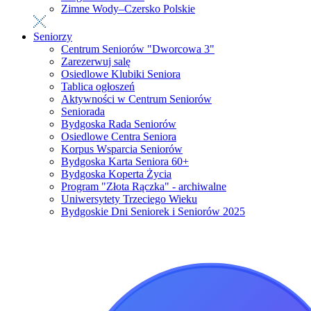
Zimne Wody–Czersko Polskie
Seniorzy
Centrum Seniorów "Dworcowa 3"
Zarezerwuj salę
Osiedlowe Klubiki Seniora
Tablica ogłoszeń
Aktywności w Centrum Seniorów
Seniorada
Bydgoska Rada Seniorów
Osiedlowe Centra Seniora
Korpus Wsparcia Seniorów
Bydgoska Karta Seniora 60+
Bydgoska Koperta Życia
Program "Złota Rączka" - archiwalne
Uniwersytety Trzeciego Wieku
Bydgoskie Dni Seniorek i Seniorów 2025