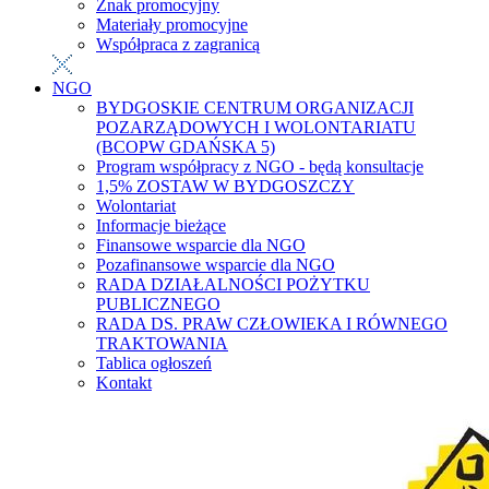
Znak promocyjny
Materiały promocyjne
Współpraca z zagranicą
NGO
BYDGOSKIE CENTRUM ORGANIZACJI
POZARZĄDOWYCH I WOLONTARIATU
(BCOPW GDAŃSKA 5)
Program współpracy z NGO - będą konsultacje
1,5% ZOSTAW W BYDGOSZCZY
Wolontariat
Informacje bieżące
Finansowe wsparcie dla NGO
Pozafinansowe wsparcie dla NGO
RADA DZIAŁALNOŚCI POŻYTKU
PUBLICZNEGO
RADA DS. PRAW CZŁOWIEKA I RÓWNEGO
TRAKTOWANIA
Tablica ogłoszeń
Kontakt