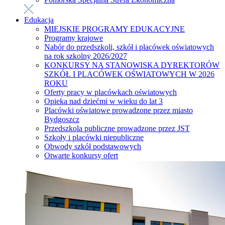
Edukacja
MIEJSKIE PROGRAMY EDUKACYJNE
Programy krajowe
Nabór do przedszkoli, szkół i placówek oświatowych
na rok szkolny 2026/2027
KONKURSY NA STANOWISKA DYREKTORÓW
SZKÓŁ I PLACÓWEK OŚWIATOWYCH W 2026
ROKU
Oferty pracy w placówkach oświatowych
Opieka nad dziećmi w wieku do lat 3
Placówki oświatowe prowadzone przez miasto
Bydgoszcz
Przedszkola publiczne prowadzone przez JST
Szkoły i placówki niepubliczne
Obwody szkół podstawowych
Otwarte konkursy ofert