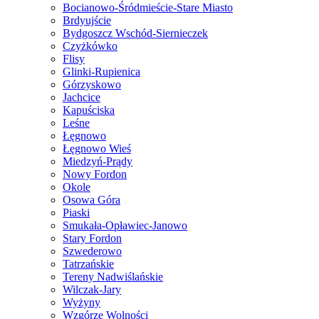
Bocianowo-Śródmieście-Stare Miasto
Brdyujście
Bydgoszcz Wschód-Siernieczek
Czyżkówko
Flisy
Glinki-Rupienica
Górzyskowo
Jachcice
Kapuściska
Leśne
Łęgnowo
Łęgnowo Wieś
Miedzyń-Prądy
Nowy Fordon
Okole
Osowa Góra
Piaski
Smukała-Opławiec-Janowo
Stary Fordon
Szwederowo
Tatrzańskie
Tereny Nadwiślańskie
Wilczak-Jary
Wyżyny
Wzgórze Wolności