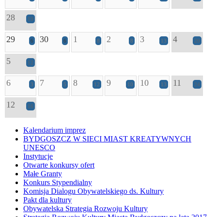
28
19
29
30
1
2
3
4
6
6
8
8
13
20
5
12
6
7
8
9
10
11
3
5
12
10
13
24
12
16
Kalendarium imprez
BYDGOSZCZ W SIECI MIAST KREATYWNYCH
UNESCO
Instytucje
Otwarte konkursy ofert
Małe Granty
Konkurs Stypendialny
Komisja Dialogu Obywatelskiego ds. Kultury
Pakt dla kultury
Obywatelska Strategia Rozwoju Kultury