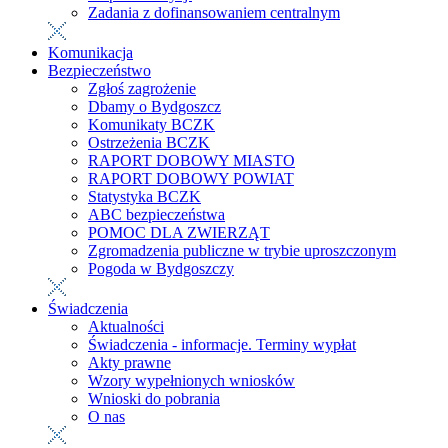
Zadania z dofinansowaniem centralnym
Komunikacja
Bezpieczeństwo
Zgłoś zagrożenie
Dbamy o Bydgoszcz
Komunikaty BCZK
Ostrzeżenia BCZK
RAPORT DOBOWY MIASTO
RAPORT DOBOWY POWIAT
Statystyka BCZK
ABC bezpieczeństwa
POMOC DLA ZWIERZĄT
Zgromadzenia publiczne w trybie uproszczonym
Pogoda w Bydgoszczy
Świadczenia
Aktualności
Świadczenia - informacje. Terminy wypłat
Akty prawne
Wzory wypełnionych wniosków
Wnioski do pobrania
O nas