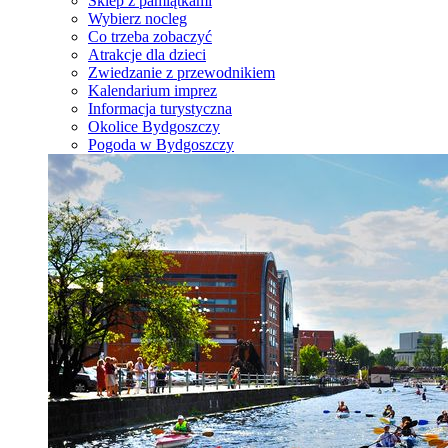
Sklep z pamiątkami
Wybierz nocleg
Co trzeba zobaczyć
Atrakcje dla dzieci
Zwiedzanie z przewodnikiem
Kalendarium imprez
Informacja turystyczna
Okolice Bydgoszczy
Pogoda w Bydgoszczy