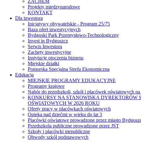
ZACHEM
Projekty międzynarodowe
KONTAKT
Dla inwestora
Inicjatywy obywatelskie - Program 25/75
Baza ofert inwestycyjnych
Bydgoski Park Przemysłowo-Technologiczny
Invest in Bydgoszcz
Serwis Inwestora
Zachęty inwestycyjne
Instytucje otoczenia biznesu
Miejskie działki
Pomorska Specjalna Strefa Ekonomiczna
Edukacja
MIEJSKIE PROGRAMY EDUKACYJNE
Programy krajowe
Nabór do przedszkoli, szkół i placówek oświatowych na
KONKURSY NA STANOWISKA DYREKTORÓW S
OŚWIATOWYCH W 2026 ROKU
Oferty pracy w placówkach oświatowych
Opieka nad dziećmi w wieku do lat 3
Placówki oświatowe prowadzone przez miasto Bydgosz
Przedszkola publiczne prowadzone przez JST
Szkoły i placówki niepubliczne
Obwody szkół podstawowych