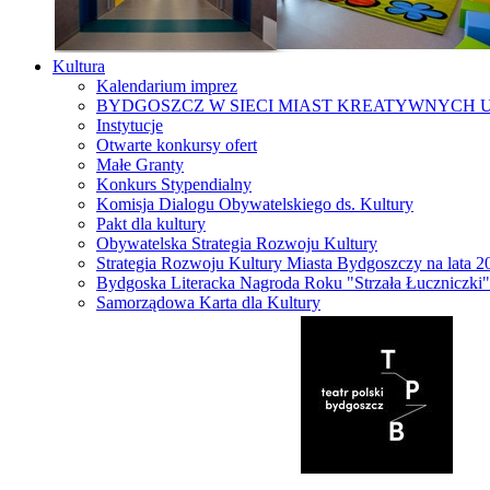
Kultura
Kalendarium imprez
BYDGOSZCZ W SIECI MIAST KREATYWNYCH 
Instytucje
Otwarte konkursy ofert
Małe Granty
Konkurs Stypendialny
Komisja Dialogu Obywatelskiego ds. Kultury
Pakt dla kultury
Obywatelska Strategia Rozwoju Kultury
Strategia Rozwoju Kultury Miasta Bydgoszczy na lata 
Bydgoska Literacka Nagroda Roku "Strzała Łuczniczki"
Samorządowa Karta dla Kultury