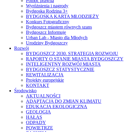
Pomoc prawna
Wyróżnienia i nagrody
Bydgoska Rodzina 3+
BYDGOSKA KARTA MŁODZIEŻY
Konkurs Fotograficzny
Bydgoszcz miastem równych szans
Bydgoszcz Informuje
Urban Lab - Miasto dla Młodych
Urodziny Bydgoszczy
Rozwój
BYDGOSZCZ 2030. STRATEGIA ROZWOJU
RAPORTY O STANIE MIASTA BYDGOSZCZY
INTELIGENTNY ROZWÓJ MIASTA
BYDGOSZCZ STATYSTYCZNIE
REWITALIZACJA
Projekty europejskie
KONTAKT
Środowisko
AKTUALNOŚCI
ADAPTACJA DO ZMIAN KLIMATU
EDUKACJA EKOLOGICZNA
GEOLOGIA
HAŁAS
ODPADY
POWIETRZE