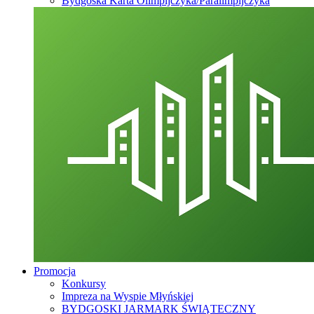
Bydgoska Karta Olimpijczyka/Paralimpijczyka
Promocja
Konkursy
Impreza na Wyspie Młyńskiej
BYDGOSKI JARMARK ŚWIĄTECZNY