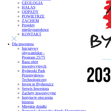
GEOLOGIA
HAŁAS
ODPADY
POWIETRZE
ZACHEM
Projekty
międzynarodowe
KONTAKT
Dla inwestora
Inicjatywy
obywatelskie -
Program 25/75
Baza ofert
inwestycyjnych
Bydgoski Park
Przemysłowo-
Technologiczny
Invest in Bydgoszcz
Serwis Inwestora
Zachęty inwestycyjne
Instytucje otoczenia
biznesu
Miejskie działki
Pomorska Specjalna Strefa Ekonomiczna