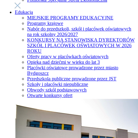
Edukacja
MIEJSKIE PROGRAMY EDUKACYJNE
Programy krajowe
Nabór do przedszkoli, szkół i placówek oświatowych
na rok szkolny 2026/2027
KONKURSY NA STANOWISKA DYREKTORÓW
SZKÓŁ I PLACÓWEK OŚWIATOWYCH W 2026
ROKU
Oferty pracy w placówkach oświatowych
Opieka nad dziećmi w wieku do lat 3
Placówki oświatowe prowadzone przez miasto
Bydgoszcz
Przedszkola publiczne prowadzone przez JST
Szkoły i placówki niepubliczne
Obwody szkół podstawowych
Otwarte konkursy ofert