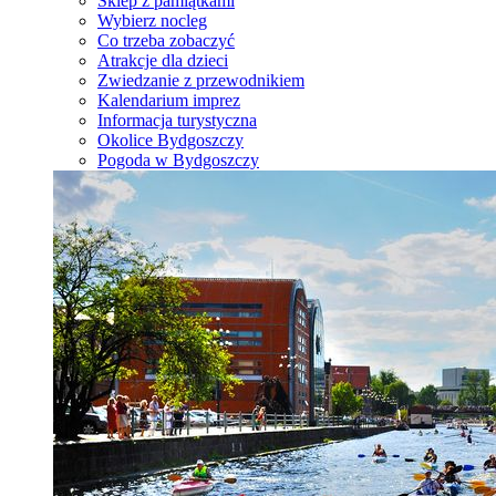
Sklep z pamiątkami
Wybierz nocleg
Co trzeba zobaczyć
Atrakcje dla dzieci
Zwiedzanie z przewodnikiem
Kalendarium imprez
Informacja turystyczna
Okolice Bydgoszczy
Pogoda w Bydgoszczy