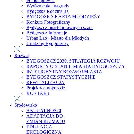
Pomoc prawna
Wyróżnienia i nagrody
Bydgoska Rodzina 3+
BYDGOSKA KARTA MŁODZIEŻY
Konkurs Fotograficzny
Bydgoszcz miastem równych szans
Bydgoszcz Informuje
Urban Lab - Miasto dla Młodych
Urodziny Bydgoszczy
Rozwój
BYDGOSZCZ 2030. STRATEGIA ROZWOJU
RAPORTY O STANIE MIASTA BYDGOSZCZY
INTELIGENTNY ROZWÓJ MIASTA
BYDGOSZCZ STATYSTYCZNIE
REWITALIZACJA
Projekty europejskie
KONTAKT
Środowisko
AKTUALNOŚCI
ADAPTACJA DO
ZMIAN KLIMATU
EDUKACJA
EKOLOGICZNA