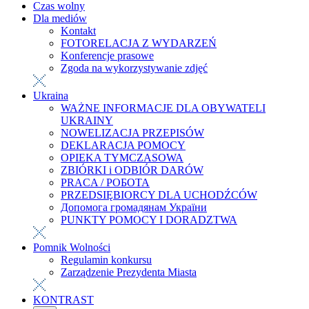
Czas wolny
Dla mediów
Kontakt
FOTORELACJA Z WYDARZEŃ
Konferencje prasowe
Zgoda na wykorzystywanie zdjęć
Ukraina
WAŻNE INFORMACJE DLA OBYWATELI
UKRAINY
NOWELIZACJA PRZEPISÓW
DEKLARACJA POMOCY
OPIEKA TYMCZASOWA
ZBIÓRKI i ODBIÓR DARÓW
PRACA / РОБОТА
PRZEDSIĘBIORCY DLA UCHODŹCÓW
Допомога громадянам України
PUNKTY POMOCY I DORADZTWA
Pomnik Wolności
Regulamin konkursu
Zarządzenie Prezydenta Miasta
KONTRAST