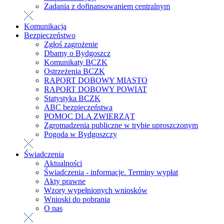
Zadania z dofinansowaniem centralnym
Komunikacja
Bezpieczeństwo
Zgłoś zagrożenie
Dbamy o Bydgoszcz
Komunikaty BCZK
Ostrzeżenia BCZK
RAPORT DOBOWY MIASTO
RAPORT DOBOWY POWIAT
Statystyka BCZK
ABC bezpieczeństwa
POMOC DLA ZWIERZĄT
Zgromadzenia publiczne w trybie uproszczonym
Pogoda w Bydgoszczy
Świadczenia
Aktualności
Świadczenia - informacje. Terminy wypłat
Akty prawne
Wzory wypełnionych wniosków
Wnioski do pobrania
O nas