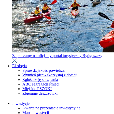
Zapraszamy na oficjalny portal turystyczny Bydgoszczy
Ekologia
Sprawdź jakość powietrza
Wymień piec - skorzystaj z dotacji
Zgłoś akcję sprzątania
ABC segregacji śmieci
Miejskie PSZOKI
Zbieranie deszczówki
Inwestycje
Kwartalne prezentacje inwestycyjne
Mapa inwestycji