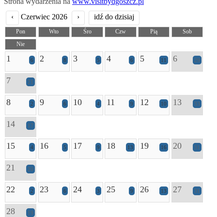
Strona wydarzenia na
www.visitbydgoszcz.pl
‹
Czerwiec 2026
›
idź do dzisiaj
Pon
Wto
Śro
Czw
Pią
Sob
Nie
1
2
3
4
5
6
6
8
5
6
11
29
7
21
8
9
10
11
12
13
2
6
4
9
10
33
14
17
15
16
17
18
19
20
4
5
9
13
16
31
21
20
22
23
24
25
26
27
2
6
3
9
13
31
28
19