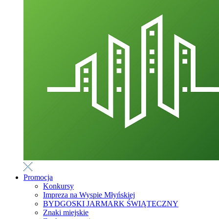
Promocja
Konkursy
Impreza na Wyspie Młyńskiej
BYDGOSKI JARMARK ŚWIĄTECZNY
Znaki miejskie