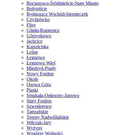
Bocianowo-Śródmieście-Stare Miasto
Brdyujście
Bydgoszcz Wschód-Siernieczek
Czyżkówko
Flisy
Glinki-Rupienica
Górzyskowo
Jachcice
Kapuściska
Leśne
Łęgnowo
Łęgnowo Wieś
Miedzyń-Prądy
Nowy Fordon
Okole
Osowa Góra
Piaski
Smukała-Opławiec-Janowo
Stary Fordon
Szwederowo
Tatrzańskie
Tereny Nadwiślańskie
Wilczak-Jary
Wyżyny
Wzgórze Wolności