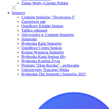
Zimne Wody–Czersko Polskie
Seniorzy
Centrum Seniorów "Dworcowa 3"
Zarezerwuj salę
Osiedlowe Klubiki Seniora
Tablica ogłoszeń
Aktywności w Centrum Seniorów
Seniorada
Bydgoska Rada Seniorów
Osiedlowe Centra Seniora
Korpus Wsparcia Seniorów
Bydgoska Karta Seniora 60+
Bydgoska Koperta Życia
Program "Złota Rączka" - archiwalne
Uniwersytety Trzeciego Wieku
Bydgoskie Dni Seniorek i Seniorów 2025