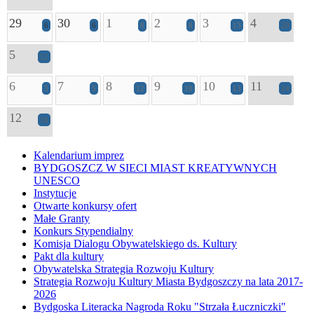
29
30
1
2
3
4
6
6
8
8
13
20
5
12
6
7
8
9
10
11
3
5
12
10
13
24
12
16
Kalendarium imprez
BYDGOSZCZ W SIECI MIAST KREATYWNYCH
UNESCO
Instytucje
Otwarte konkursy ofert
Małe Granty
Konkurs Stypendialny
Komisja Dialogu Obywatelskiego ds. Kultury
Pakt dla kultury
Obywatelska Strategia Rozwoju Kultury
Strategia Rozwoju Kultury Miasta Bydgoszczy na lata 2017-
2026
Bydgoska Literacka Nagroda Roku "Strzała Łuczniczki"