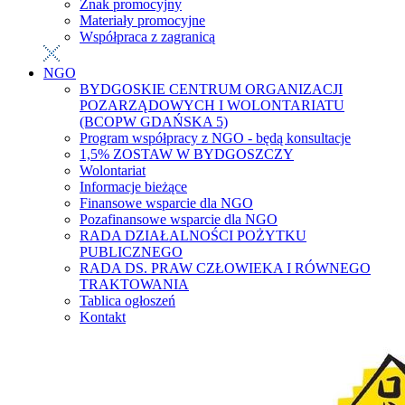
Znak promocyjny
Materiały promocyjne
Współpraca z zagranicą
NGO
BYDGOSKIE CENTRUM ORGANIZACJI
POZARZĄDOWYCH I WOLONTARIATU
(BCOPW GDAŃSKA 5)
Program współpracy z NGO - będą konsultacje
1,5% ZOSTAW W BYDGOSZCZY
Wolontariat
Informacje bieżące
Finansowe wsparcie dla NGO
Pozafinansowe wsparcie dla NGO
RADA DZIAŁALNOŚCI POŻYTKU
PUBLICZNEGO
RADA DS. PRAW CZŁOWIEKA I RÓWNEGO
TRAKTOWANIA
Tablica ogłoszeń
Kontakt