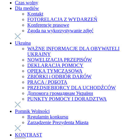
Czas wolny
Dla mediów
Kontakt
FOTORELACJA Z WYDARZEŃ
Konferencje prasowe
Zgoda na wykorzystywanie zdjęć
Ukraina
WAŻNE INFORMACJE DLA OBYWATELI
UKRAINY
NOWELIZACJA PRZEPISÓW
DEKLARACJA POMOCY
OPIEKA TYMCZASOWA
ZBIÓRKI i ODBIÓR DARÓW
PRACA / РОБОТА
PRZEDSIĘBIORCY DLA UCHODŹCÓW
Допомога громадянам України
PUNKTY POMOCY I DORADZTWA
Pomnik Wolności
Regulamin konkursu
Zarządzenie Prezydenta Miasta
KONTRAST