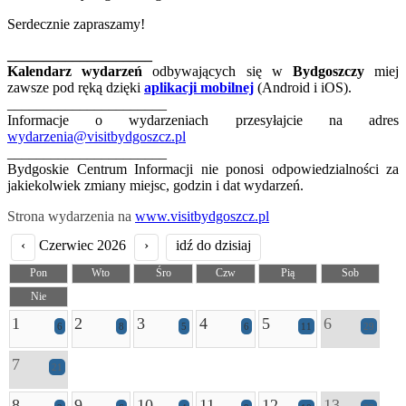
Serdecznie zapraszamy!
____________________
Kalendarz wydarzeń
odbywających się w
Bydgoszczy
miej
zawsze pod ręką dzięki
aplikacji mobilnej
(Android i iOS).
______________________
Informacje o wydarzeniach przesyłajcie na adres
wydarzenia@visitbydgoszcz.pl
______________________
Bydgoskie Centrum Informacji nie ponosi odpowiedzialności za
jakiekolwiek zmiany miejsc, godzin i dat wydarzeń.
Strona wydarzenia na
www.visitbydgoszcz.pl
‹
Czerwiec 2026
›
idź do dzisiaj
Pon
Wto
Śro
Czw
Pią
Sob
Nie
1
2
3
4
5
6
6
8
5
6
11
29
7
21
8
9
10
11
12
13