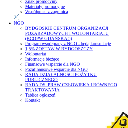
Znak promocyjny
Materiały promocyjne
Współpraca z zagranicą
NGO
BYDGOSKIE CENTRUM ORGANIZACJI
POZARZĄDOWYCH I WOLONTARIATU
(BCOPW GDAŃSKA 5)
Program współpracy z NGO - będą konsultacje
1,5% ZOSTAW W BYDGOSZCZY
Wolontariat
Informacje bieżące
Finansowe wsparcie dla NGO
Pozafinansowe wsparcie dla NGO
RADA DZIAŁALNOŚCI POŻYTKU
PUBLICZNEGO
RADA DS. PRAW CZŁOWIEKA I RÓWNEGO
TRAKTOWANIA
Tablica ogłoszeń
Kontakt