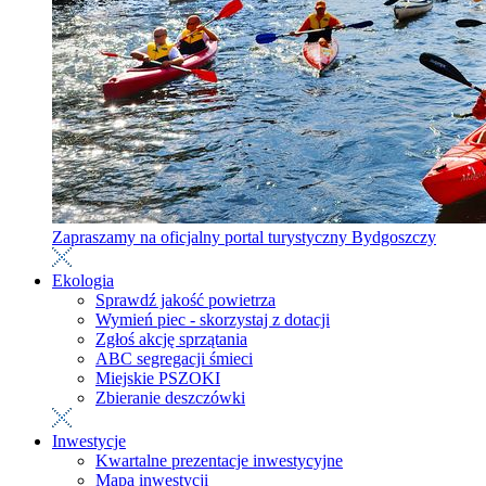
Zapraszamy na oficjalny portal turystyczny Bydgoszczy
Ekologia
Sprawdź jakość powietrza
Wymień piec - skorzystaj z dotacji
Zgłoś akcję sprzątania
ABC segregacji śmieci
Miejskie PSZOKI
Zbieranie deszczówki
Inwestycje
Kwartalne prezentacje inwestycyjne
Mapa inwestycji