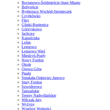
Bocianowo-Śródmieście-Stare Miasto
Brdyujście
Bydgoszcz Wschód-Siernieczek
Czyżkówko
Flisy
Glinki-Rupienica
Górzyskowo
Jachcice
Kapuściska
Leśne
Łęgnowo
Łęgnowo Wieś
Miedzyń-Prądy
Nowy Fordon
Okole
Osowa Góra
Piaski
Smukała-Opławiec-Janowo
Stary Fordon
Szwederowo
Tatrzańskie
Tereny Nadwiślańskie
Wilczak-Jary
Wyżyny
Wzgórze Wolności