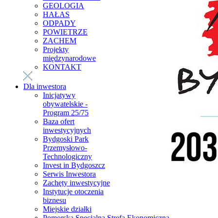
GEOLOGIA
HAŁAS
ODPADY
POWIETRZE
ZACHEM
Projekty
międzynarodowe
KONTAKT
Dla inwestora
Inicjatywy
obywatelskie -
Program 25/75
Baza ofert
inwestycyjnych
Bydgoski Park
Przemysłowo-
Technologiczny
Invest in Bydgoszcz
Serwis Inwestora
Zachęty inwestycyjne
Instytucje otoczenia
biznesu
Miejskie działki
Pomorska Specjalna Strefa Ekonomiczna