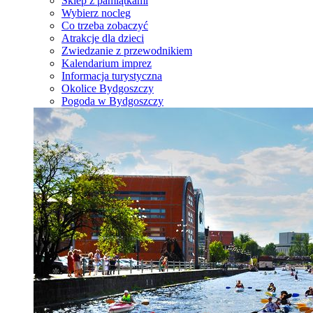
Sklep z pamiątkami
Wybierz nocleg
Co trzeba zobaczyć
Atrakcje dla dzieci
Zwiedzanie z przewodnikiem
Kalendarium imprez
Informacja turystyczna
Okolice Bydgoszczy
Pogoda w Bydgoszczy