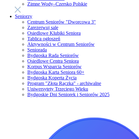
Zimne Wody–Czersko Polskie
Seniorzy
Centrum Seniorów "Dworcowa 3"
Zarezerwuj salę
Osiedlowe Klubiki Seniora
Tablica ogłoszeń
Aktywności w Centrum Seniorów
Seniorada
Bydgoska Rada Seniorów
Osiedlowe Centra Seniora
Korpus Wsparcia Seniorów
Bydgoska Karta Seniora 60+
Bydgoska Koperta Życia
Program "Złota Rączka" - archiwalne
Uniwersytety Trzeciego Wieku
Bydgoskie Dni Seniorek i Seniorów 2025