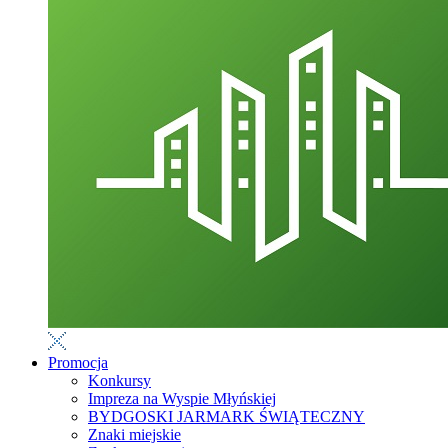
Promocja
Konkursy
Impreza na Wyspie Młyńskiej
BYDGOSKI JARMARK ŚWIĄTECZNY
Znaki miejskie