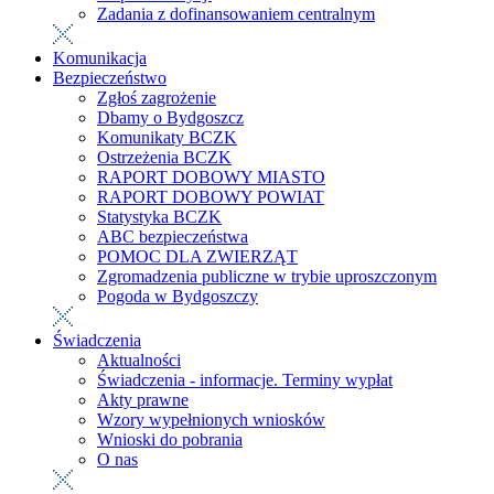
Zadania z dofinansowaniem centralnym
Komunikacja
Bezpieczeństwo
Zgłoś zagrożenie
Dbamy o Bydgoszcz
Komunikaty BCZK
Ostrzeżenia BCZK
RAPORT DOBOWY MIASTO
RAPORT DOBOWY POWIAT
Statystyka BCZK
ABC bezpieczeństwa
POMOC DLA ZWIERZĄT
Zgromadzenia publiczne w trybie uproszczonym
Pogoda w Bydgoszczy
Świadczenia
Aktualności
Świadczenia - informacje. Terminy wypłat
Akty prawne
Wzory wypełnionych wniosków
Wnioski do pobrania
O nas