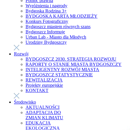
Pomoc prawna
Wyróżnienia i nagrody
Bydgoska Rodzina 3+
BYDGOSKA KARTA MŁODZIEŻY
Konkurs Fotograficzny
Bydgoszcz miastem równych szans
Bydgoszcz Informuje
Urban Lab - Miasto dla Młodych
Urodziny Bydgoszczy
Rozwój
BYDGOSZCZ 2030. STRATEGIA ROZWOJU
RAPORTY O STANIE MIASTA BYDGOSZCZY
INTELIGENTNY ROZWÓJ MIASTA
BYDGOSZCZ STATYSTYCZNIE
REWITALIZACJA
Projekty europejskie
KONTAKT
Środowisko
AKTUALNOŚCI
ADAPTACJA DO
ZMIAN KLIMATU
EDUKACJA
EKOLOGICZNA