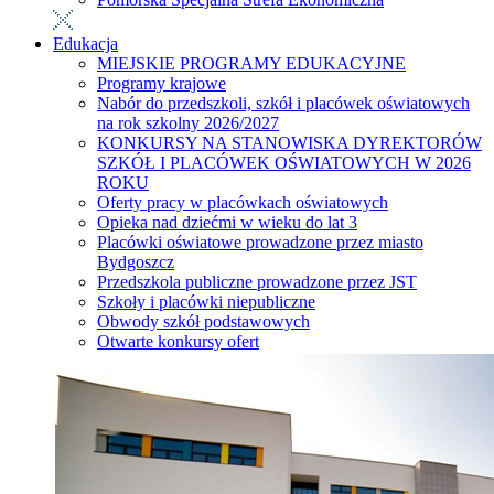
Edukacja
MIEJSKIE PROGRAMY EDUKACYJNE
Programy krajowe
Nabór do przedszkoli, szkół i placówek oświatowych
na rok szkolny 2026/2027
KONKURSY NA STANOWISKA DYREKTORÓW
SZKÓŁ I PLACÓWEK OŚWIATOWYCH W 2026
ROKU
Oferty pracy w placówkach oświatowych
Opieka nad dziećmi w wieku do lat 3
Placówki oświatowe prowadzone przez miasto
Bydgoszcz
Przedszkola publiczne prowadzone przez JST
Szkoły i placówki niepubliczne
Obwody szkół podstawowych
Otwarte konkursy ofert