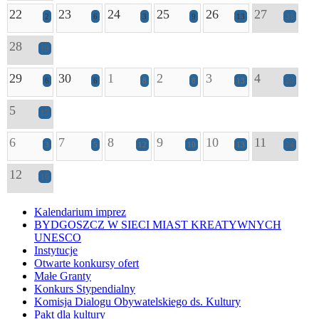
22
23
24
25
26
27
2
6
3
9
13
31
28
19
29
30
1
2
3
4
6
6
8
8
13
20
5
12
6
7
8
9
10
11
3
5
12
10
13
24
12
16
Kalendarium imprez
BYDGOSZCZ W SIECI MIAST KREATYWNYCH
UNESCO
Instytucje
Otwarte konkursy ofert
Małe Granty
Konkurs Stypendialny
Komisja Dialogu Obywatelskiego ds. Kultury
Pakt dla kultury