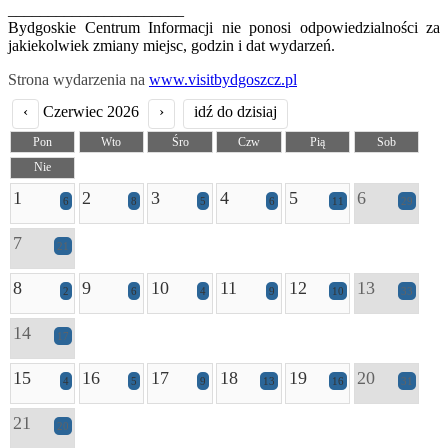
______________________
Bydgoskie Centrum Informacji nie ponosi odpowiedzialności za
jakiekolwiek zmiany miejsc, godzin i dat wydarzeń.
Strona wydarzenia na
www.visitbydgoszcz.pl
‹
Czerwiec 2026
›
idź do dzisiaj
Pon
Wto
Śro
Czw
Pią
Sob
Nie
1
2
3
4
5
6
6
8
5
6
11
29
7
21
8
9
10
11
12
13
2
6
4
9
10
33
14
17
15
16
17
18
19
20
4
5
9
13
16
31
21
20