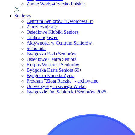
Zimne Wody–Czersko Polskie
Seniorzy
Centrum Seniorów "Dworcowa 3"
Zarezerwuj salę
Osiedlowe Klubiki Seniora
Tablica ogłoszeń
Aktywności w Centrum Seniorów
Seniorada
Bydgoska Rada Seniorów
Osiedlowe Centra Seniora
Korpus Wsparcia Seniorów
Bydgoska Karta Seniora 60+
Bydgoska Koperta Życia
Program "Złota Rączka" - archiwalne
Uniwersytety Trzeciego Wieku
Bydgoskie Dni Seniorek i Seniorów 2025