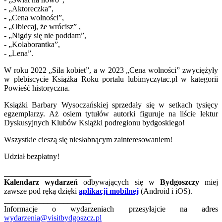
- „Aktoreczka”,
- „Cena wolności”,
- „Obiecaj, że wrócisz” ,
- „Nigdy się nie poddam”,
- „Kolaborantka”,
- „Lena”.
W roku 2022 „Siła kobiet”, a w 2023 „Cena wolności” zwyciężyły
w plebiscycie Książka Roku portalu lubimyczytac.pl w kategorii
Powieść historyczna.
Książki Barbary Wysoczańskiej sprzedały się w setkach tysięcy
egzemplarzy. Aż osiem tytułów autorki figuruje na liście lektur
Dyskusyjnych Klubów Książki podregionu bydgoskiego!
Wszystkie cieszą się niesłabnącym zainteresowaniem!
Udział bezpłatny!
______________________
Kalendarz wydarzeń
odbywających się w
Bydgoszczy
miej
zawsze pod ręką dzięki
aplikacji mobilnej
(Android i iOS).
______________________
Informacje o wydarzeniach przesyłajcie na adres
wydarzenia@visitbydgoszcz.pl