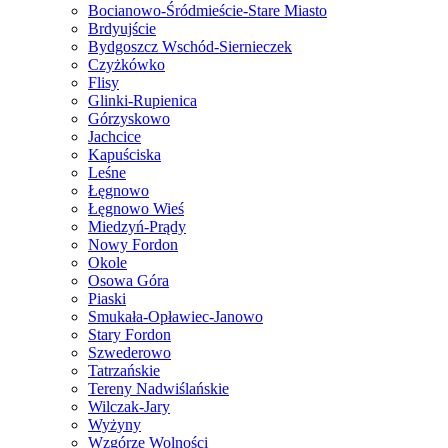
Bocianowo-Śródmieście-Stare Miasto
Brdyujście
Bydgoszcz Wschód-Siernieczek
Czyżkówko
Flisy
Glinki-Rupienica
Górzyskowo
Jachcice
Kapuściska
Leśne
Łęgnowo
Łęgnowo Wieś
Miedzyń-Prądy
Nowy Fordon
Okole
Osowa Góra
Piaski
Smukała-Opławiec-Janowo
Stary Fordon
Szwederowo
Tatrzańskie
Tereny Nadwiślańskie
Wilczak-Jary
Wyżyny
Wzgórze Wolności