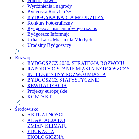
Pomoc prawna
Wyróżnienia i nagrody
Bydgoska Rodzina 3+
BYDGOSKA KARTA MŁODZIEŻY
Konkurs Fotograficzny
Bydgoszcz miastem równych szans
Bydgoszcz Informuje
Urban Lab - Miasto dla Młodych
Urodziny Bydgoszczy
Rozwój
BYDGOSZCZ 2030. STRATEGIA ROZWOJU
RAPORTY O STANIE MIASTA BYDGOSZCZY
INTELIGENTNY ROZWÓJ MIASTA
BYDGOSZCZ STATYSTYCZNIE
REWITALIZACJA
Projekty europejskie
KONTAKT
Środowisko
AKTUALNOŚCI
ADAPTACJA DO
ZMIAN KLIMATU
EDUKACJA
EKOLOGICZNA