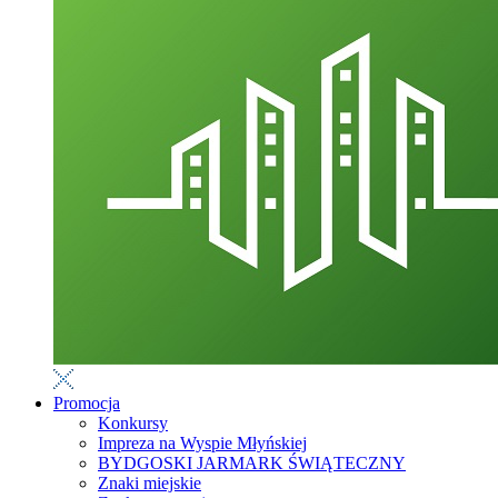
Promocja
Konkursy
Impreza na Wyspie Młyńskiej
BYDGOSKI JARMARK ŚWIĄTECZNY
Znaki miejskie