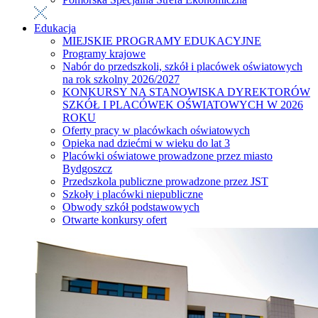
Edukacja
MIEJSKIE PROGRAMY EDUKACYJNE
Programy krajowe
Nabór do przedszkoli, szkół i placówek oświatowych
na rok szkolny 2026/2027
KONKURSY NA STANOWISKA DYREKTORÓW
SZKÓŁ I PLACÓWEK OŚWIATOWYCH W 2026
ROKU
Oferty pracy w placówkach oświatowych
Opieka nad dziećmi w wieku do lat 3
Placówki oświatowe prowadzone przez miasto
Bydgoszcz
Przedszkola publiczne prowadzone przez JST
Szkoły i placówki niepubliczne
Obwody szkół podstawowych
Otwarte konkursy ofert