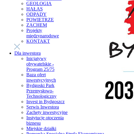
GEOLOGIA
HAŁAS
ODPADY
POWIETRZE
ZACHEM
Projekty
międzynarodowe
KONTAKT
Dla inwestora
Inicjatywy
obywatelskie -
Program 25/75
Baza ofert
inwestycyjnych
Bydgoski Park
Przemysłowo-
Technologiczny
Invest in Bydgoszcz
Serwis Inwestora
Zachęty inwestycyjne
Instytucje otoczenia
biznesu
Miejskie działki
Pomorska Specjalna Strefa Ekonomiczna