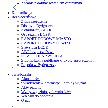
Zadania z dofinansowaniem centralnym
Komunikacja
Bezpieczeństwo
Zgłoś zagrożenie
Dbamy o Bydgoszcz
Komunikaty BCZK
Ostrzeżenia BCZK
RAPORT DOBOWY MIASTO
RAPORT DOBOWY POWIAT
Statystyka BCZK
ABC bezpieczeństwa
POMOC DLA ZWIERZĄT
Zgromadzenia publiczne w trybie uproszczonym
Pogoda w Bydgoszczy
Świadczenia
Aktualności
Świadczenia - informacje. Terminy wypłat
Akty prawne
Wzory wypełnionych wniosków
Wnioski do pobrania
O nas