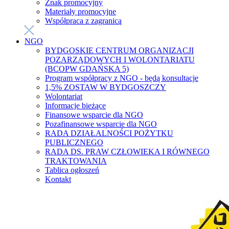
Znak promocyjny
Materiały promocyjne
Współpraca z zagranicą
NGO
BYDGOSKIE CENTRUM ORGANIZACJI
POZARZĄDOWYCH I WOLONTARIATU
(BCOPW GDAŃSKA 5)
Program współpracy z NGO - będą konsultacje
1,5% ZOSTAW W BYDGOSZCZY
Wolontariat
Informacje bieżące
Finansowe wsparcie dla NGO
Pozafinansowe wsparcie dla NGO
RADA DZIAŁALNOŚCI POŻYTKU
PUBLICZNEGO
RADA DS. PRAW CZŁOWIEKA I RÓWNEGO
TRAKTOWANIA
Tablica ogłoszeń
Kontakt