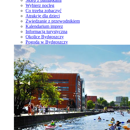
Sklep z pamiątkami
Wybierz nocleg
Co trzeba zobaczyć
Atrakcje dla dzieci
Zwiedzanie z przewodnikiem
Kalendarium imprez
Informacja turystyczna
Okolice Bydgoszczy
Pogoda w Bydgoszczy