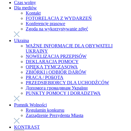
Czas wolny
Dla mediów
Kontakt
FOTORELACJA Z WYDARZEŃ
Konferencje prasowe
Zgoda na wykorzystywanie zdjęć
Ukraina
WAŻNE INFORMACJE DLA OBYWATELI
UKRAINY
NOWELIZACJA PRZEPISÓW
DEKLARACJA POMOCY
OPIEKA TYMCZASOWA
ZBIÓRKI i ODBIÓR DARÓW
PRACA / РОБОТА
PRZEDSIĘBIORCY DLA UCHODŹCÓW
Допомога громадянам України
PUNKTY POMOCY I DORADZTWA
Pomnik Wolności
Regulamin konkursu
Zarządzenie Prezydenta Miasta
KONTRAST