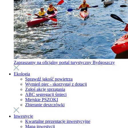
Zapraszamy na oficjalny portal turystyczny Bydgoszczy
Ekologia
Sprawdź jakość powietrza
Wymień piec - skorzystaj z dotacji
Zgłoś akcję sprzątania
ABC segregacji śmieci
Miejskie PSZOKI
Zbieranie deszczówki
Inwestycje
Kwartalne prezentacje inwestycyjne
Mapa inwestycji