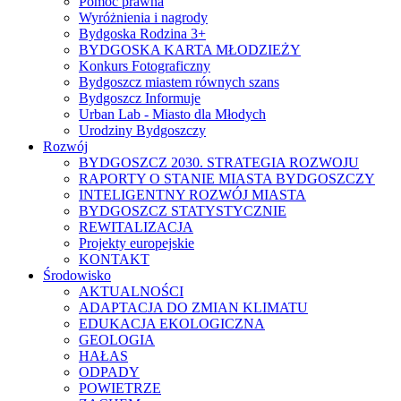
Pomoc prawna
Wyróżnienia i nagrody
Bydgoska Rodzina 3+
BYDGOSKA KARTA MŁODZIEŻY
Konkurs Fotograficzny
Bydgoszcz miastem równych szans
Bydgoszcz Informuje
Urban Lab - Miasto dla Młodych
Urodziny Bydgoszczy
Rozwój
BYDGOSZCZ 2030. STRATEGIA ROZWOJU
RAPORTY O STANIE MIASTA BYDGOSZCZY
INTELIGENTNY ROZWÓJ MIASTA
BYDGOSZCZ STATYSTYCZNIE
REWITALIZACJA
Projekty europejskie
KONTAKT
Środowisko
AKTUALNOŚCI
ADAPTACJA DO ZMIAN KLIMATU
EDUKACJA EKOLOGICZNA
GEOLOGIA
HAŁAS
ODPADY
POWIETRZE