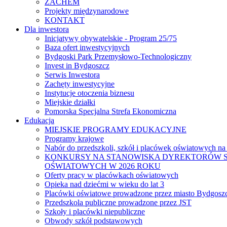
ZACHEM
Projekty międzynarodowe
KONTAKT
Dla inwestora
Inicjatywy obywatelskie - Program 25/75
Baza ofert inwestycyjnych
Bydgoski Park Przemysłowo-Technologiczny
Invest in Bydgoszcz
Serwis Inwestora
Zachęty inwestycyjne
Instytucje otoczenia biznesu
Miejskie działki
Pomorska Specjalna Strefa Ekonomiczna
Edukacja
MIEJSKIE PROGRAMY EDUKACYJNE
Programy krajowe
Nabór do przedszkoli, szkół i placówek oświatowych na
KONKURSY NA STANOWISKA DYREKTORÓW S
OŚWIATOWYCH W 2026 ROKU
Oferty pracy w placówkach oświatowych
Opieka nad dziećmi w wieku do lat 3
Placówki oświatowe prowadzone przez miasto Bydgosz
Przedszkola publiczne prowadzone przez JST
Szkoły i placówki niepubliczne
Obwody szkół podstawowych