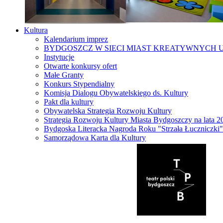
Kultura
Kalendarium imprez
BYDGOSZCZ W SIECI MIAST KREATYWNYCH 
Instytucje
Otwarte konkursy ofert
Małe Granty
Konkurs Stypendialny
Komisja Dialogu Obywatelskiego ds. Kultury
Pakt dla kultury
Obywatelska Strategia Rozwoju Kultury
Strategia Rozwoju Kultury Miasta Bydgoszczy na lata 
Bydgoska Literacka Nagroda Roku "Strzała Łuczniczki"
Samorządowa Karta dla Kultury