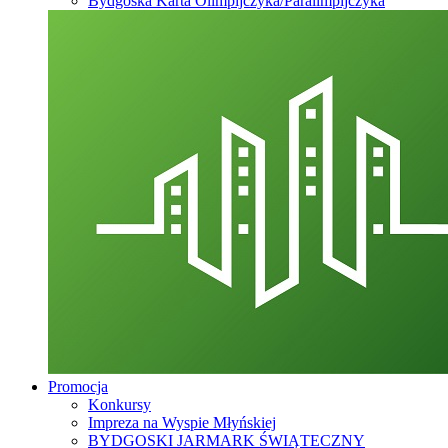
Bydgoska Karta Olimpijczyka/Paralimpijczyka
Promocja
Konkursy
Impreza na Wyspie Młyńskiej
BYDGOSKI JARMARK ŚWIĄTECZNY