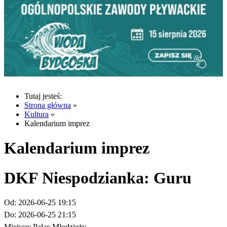
Tutaj jesteś:
Strona główna
»
Kultura
»
Kalendarium imprez
Kalendarium imprez
DKF Niespodzianka: Guru
Od:
2026-06-25 19:15
Do:
2026-06-25 21:15
Miejsce:
Pałac Młodzieży