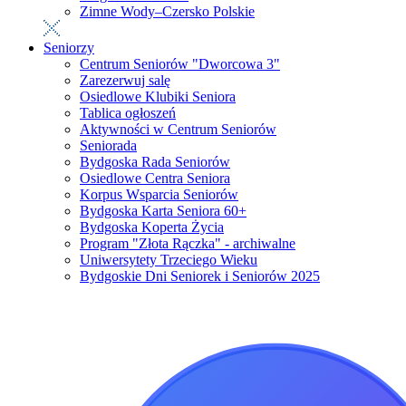
Zimne Wody–Czersko Polskie
Seniorzy
Centrum Seniorów "Dworcowa 3"
Zarezerwuj salę
Osiedlowe Klubiki Seniora
Tablica ogłoszeń
Aktywności w Centrum Seniorów
Seniorada
Bydgoska Rada Seniorów
Osiedlowe Centra Seniora
Korpus Wsparcia Seniorów
Bydgoska Karta Seniora 60+
Bydgoska Koperta Życia
Program "Złota Rączka" - archiwalne
Uniwersytety Trzeciego Wieku
Bydgoskie Dni Seniorek i Seniorów 2025