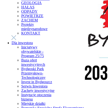
GEOLOGIA
HAŁAS
ODPADY
POWIETRZE
ZACHEM
Projekty
międzynarodowe
KONTAKT
Dla inwestora
Inicjatywy
obywatelskie -
Program 25/75
Baza ofert
inwestycyjnych
Bydgoski Park
Przemysłowo-
Technologiczny
Invest in Bydgoszcz
Serwis Inwestora
Zachęty inwestycyjne
Instytucje otoczenia
biznesu
Miejskie działki
Pomorska Specjalna Strefa Ekonomiczna