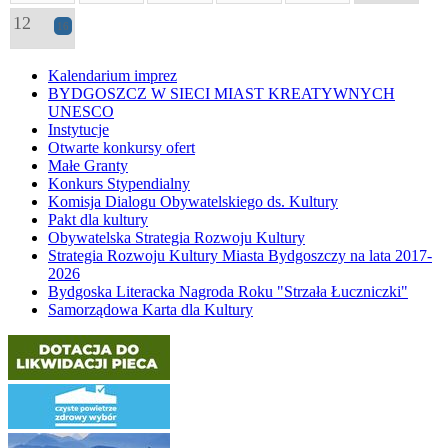
12
16
Kalendarium imprez
BYDGOSZCZ W SIECI MIAST KREATYWNYCH
UNESCO
Instytucje
Otwarte konkursy ofert
Małe Granty
Konkurs Stypendialny
Komisja Dialogu Obywatelskiego ds. Kultury
Pakt dla kultury
Obywatelska Strategia Rozwoju Kultury
Strategia Rozwoju Kultury Miasta Bydgoszczy na lata 2017-
2026
Bydgoska Literacka Nagroda Roku "Strzała Łuczniczki"
Samorządowa Karta dla Kultury