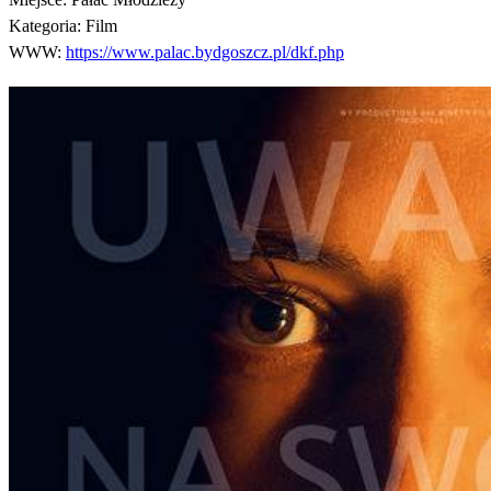
Kategoria:
Film
WWW:
https://www.palac.bydgoszcz.pl/dkf.php