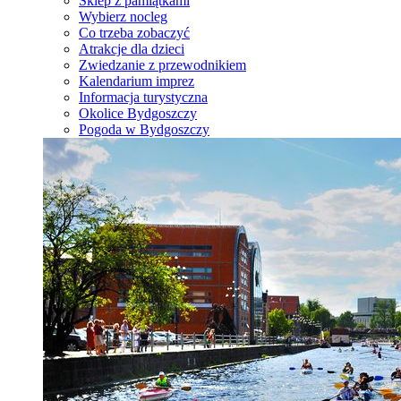
Sklep z pamiątkami
Wybierz nocleg
Co trzeba zobaczyć
Atrakcje dla dzieci
Zwiedzanie z przewodnikiem
Kalendarium imprez
Informacja turystyczna
Okolice Bydgoszczy
Pogoda w Bydgoszczy