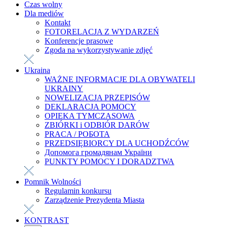
Czas wolny
Dla mediów
Kontakt
FOTORELACJA Z WYDARZEŃ
Konferencje prasowe
Zgoda na wykorzystywanie zdjęć
Ukraina
WAŻNE INFORMACJE DLA OBYWATELI
UKRAINY
NOWELIZACJA PRZEPISÓW
DEKLARACJA POMOCY
OPIEKA TYMCZASOWA
ZBIÓRKI i ODBIÓR DARÓW
PRACA / РОБОТА
PRZEDSIĘBIORCY DLA UCHODŹCÓW
Допомога громадянам України
PUNKTY POMOCY I DORADZTWA
Pomnik Wolności
Regulamin konkursu
Zarządzenie Prezydenta Miasta
KONTRAST