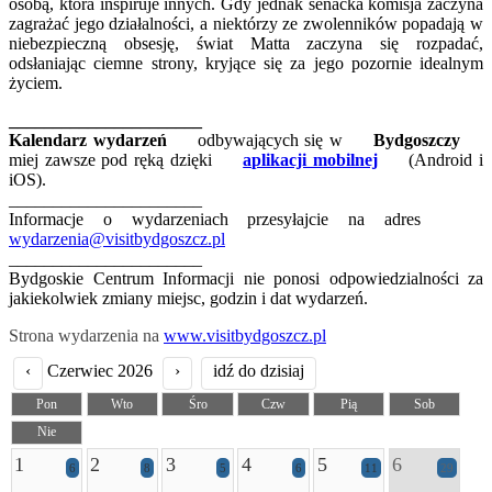
osobą, która inspiruje innych. Gdy jednak senacka komisja zaczyna
zagrażać jego działalności, a niektórzy ze zwolenników popadają w
niebezpieczną obsesję, świat Matta zaczyna się rozpadać,
odsłaniając ciemne strony, kryjące się za jego pozornie idealnym
życiem.
______________________
Kalendarz wydarzeń
odbywających się w
Bydgoszczy
miej zawsze pod ręką dzięki
aplikacji mobilnej
(Android i
iOS).
______________________
Informacje o wydarzeniach przesyłajcie na adres
wydarzenia@visitbydgoszcz.pl
______________________
Bydgoskie Centrum Informacji nie ponosi odpowiedzialności za
jakiekolwiek zmiany miejsc, godzin i dat wydarzeń.
Strona wydarzenia na
www.visitbydgoszcz.pl
‹
Czerwiec 2026
›
idź do dzisiaj
Pon
Wto
Śro
Czw
Pią
Sob
Nie
1
2
3
4
5
6
6
8
5
6
11
29