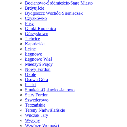
Bocianowo-Śródmieście-Stare Miasto
Brdyujście
Bydgoszcz Wschód-Siernieczek
Czyżkówko
Flisy
Glinki-Rupienica
Górzyskowo
Jachcice
Kapuściska
Leśne
Łęgnowo
Łęgnowo Wieś
Miedzyń-Prądy
Nowy Fordon
Okole
Osowa Góra
Piaski
Smukała-Opławiec-Janowo
Stary Fordon
Szwederowo
Tatrzańskie
Tereny Nadwiślańskie
Wilczak-Jary
Wyżyny
Wzgórze Wolności