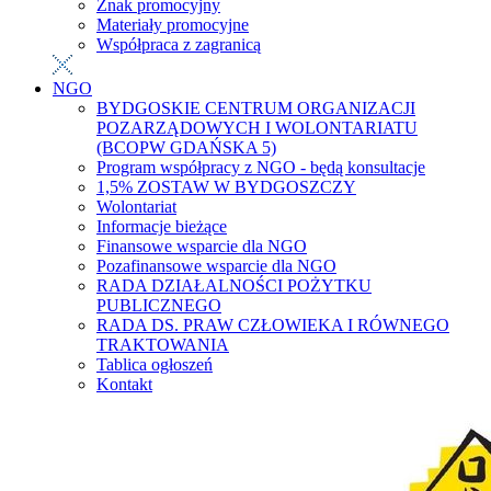
Znak promocyjny
Materiały promocyjne
Współpraca z zagranicą
NGO
BYDGOSKIE CENTRUM ORGANIZACJI
POZARZĄDOWYCH I WOLONTARIATU
(BCOPW GDAŃSKA 5)
Program współpracy z NGO - będą konsultacje
1,5% ZOSTAW W BYDGOSZCZY
Wolontariat
Informacje bieżące
Finansowe wsparcie dla NGO
Pozafinansowe wsparcie dla NGO
RADA DZIAŁALNOŚCI POŻYTKU
PUBLICZNEGO
RADA DS. PRAW CZŁOWIEKA I RÓWNEGO
TRAKTOWANIA
Tablica ogłoszeń
Kontakt