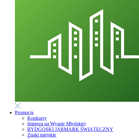
Promocja
Konkursy
Impreza na Wyspie Młyńskiej
BYDGOSKI JARMARK ŚWIĄTECZNY
Znaki miejskie