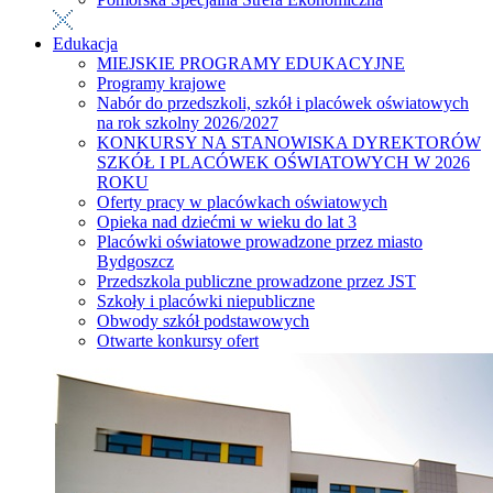
Edukacja
MIEJSKIE PROGRAMY EDUKACYJNE
Programy krajowe
Nabór do przedszkoli, szkół i placówek oświatowych
na rok szkolny 2026/2027
KONKURSY NA STANOWISKA DYREKTORÓW
SZKÓŁ I PLACÓWEK OŚWIATOWYCH W 2026
ROKU
Oferty pracy w placówkach oświatowych
Opieka nad dziećmi w wieku do lat 3
Placówki oświatowe prowadzone przez miasto
Bydgoszcz
Przedszkola publiczne prowadzone przez JST
Szkoły i placówki niepubliczne
Obwody szkół podstawowych
Otwarte konkursy ofert