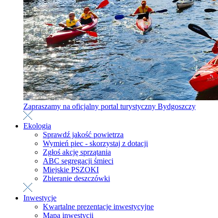
Zapraszamy na oficjalny portal turystyczny Bydgoszczy
Ekologia
Sprawdź jakość powietrza
Wymień piec - skorzystaj z dotacji
Zgłoś akcję sprzątania
ABC segregacji śmieci
Miejskie PSZOKI
Zbieranie deszczówki
Inwestycje
Kwartalne prezentacje inwestycyjne
Mapa inwestycji