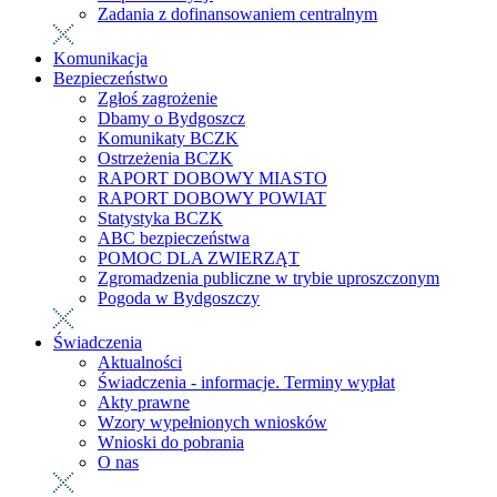
Zadania z dofinansowaniem centralnym
Komunikacja
Bezpieczeństwo
Zgłoś zagrożenie
Dbamy o Bydgoszcz
Komunikaty BCZK
Ostrzeżenia BCZK
RAPORT DOBOWY MIASTO
RAPORT DOBOWY POWIAT
Statystyka BCZK
ABC bezpieczeństwa
POMOC DLA ZWIERZĄT
Zgromadzenia publiczne w trybie uproszczonym
Pogoda w Bydgoszczy
Świadczenia
Aktualności
Świadczenia - informacje. Terminy wypłat
Akty prawne
Wzory wypełnionych wniosków
Wnioski do pobrania
O nas