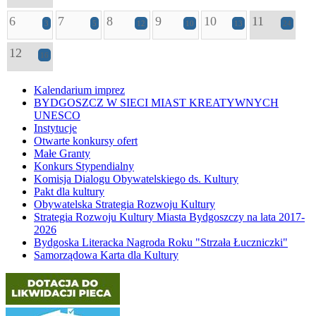
6
7
8
9
10
11
3
5
12
10
13
24
12
16
Kalendarium imprez
BYDGOSZCZ W SIECI MIAST KREATYWNYCH
UNESCO
Instytucje
Otwarte konkursy ofert
Małe Granty
Konkurs Stypendialny
Komisja Dialogu Obywatelskiego ds. Kultury
Pakt dla kultury
Obywatelska Strategia Rozwoju Kultury
Strategia Rozwoju Kultury Miasta Bydgoszczy na lata 2017-
2026
Bydgoska Literacka Nagroda Roku "Strzała Łuczniczki"
Samorządowa Karta dla Kultury