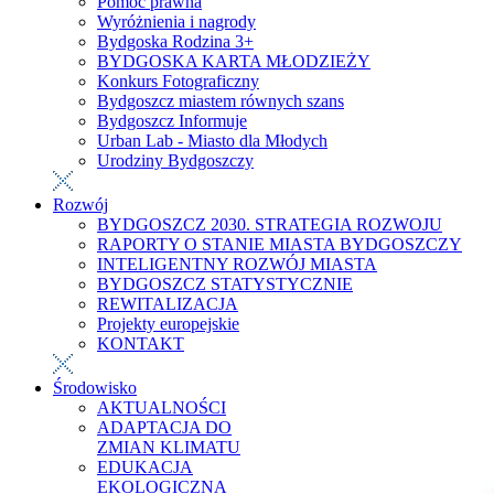
Pomoc prawna
Wyróżnienia i nagrody
Bydgoska Rodzina 3+
BYDGOSKA KARTA MŁODZIEŻY
Konkurs Fotograficzny
Bydgoszcz miastem równych szans
Bydgoszcz Informuje
Urban Lab - Miasto dla Młodych
Urodziny Bydgoszczy
Rozwój
BYDGOSZCZ 2030. STRATEGIA ROZWOJU
RAPORTY O STANIE MIASTA BYDGOSZCZY
INTELIGENTNY ROZWÓJ MIASTA
BYDGOSZCZ STATYSTYCZNIE
REWITALIZACJA
Projekty europejskie
KONTAKT
Środowisko
AKTUALNOŚCI
ADAPTACJA DO
ZMIAN KLIMATU
EDUKACJA
EKOLOGICZNA