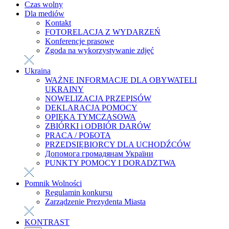
Czas wolny
Dla mediów
Kontakt
FOTORELACJA Z WYDARZEŃ
Konferencje prasowe
Zgoda na wykorzystywanie zdjęć
Ukraina
WAŻNE INFORMACJE DLA OBYWATELI
UKRAINY
NOWELIZACJA PRZEPISÓW
DEKLARACJA POMOCY
OPIEKA TYMCZASOWA
ZBIÓRKI i ODBIÓR DARÓW
PRACA / РОБОТА
PRZEDSIĘBIORCY DLA UCHODŹCÓW
Допомога громадянам України
PUNKTY POMOCY I DORADZTWA
Pomnik Wolności
Regulamin konkursu
Zarządzenie Prezydenta Miasta
KONTRAST