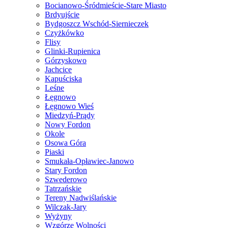
Bocianowo-Śródmieście-Stare Miasto
Brdyujście
Bydgoszcz Wschód-Siernieczek
Czyżkówko
Flisy
Glinki-Rupienica
Górzyskowo
Jachcice
Kapuściska
Leśne
Łęgnowo
Łęgnowo Wieś
Miedzyń-Prądy
Nowy Fordon
Okole
Osowa Góra
Piaski
Smukała-Opławiec-Janowo
Stary Fordon
Szwederowo
Tatrzańskie
Tereny Nadwiślańskie
Wilczak-Jary
Wyżyny
Wzgórze Wolności