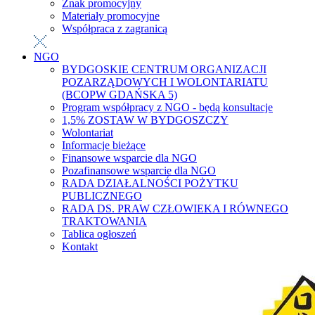
Znak promocyjny
Materiały promocyjne
Współpraca z zagranicą
NGO
BYDGOSKIE CENTRUM ORGANIZACJI
POZARZĄDOWYCH I WOLONTARIATU
(BCOPW GDAŃSKA 5)
Program współpracy z NGO - będą konsultacje
1,5% ZOSTAW W BYDGOSZCZY
Wolontariat
Informacje bieżące
Finansowe wsparcie dla NGO
Pozafinansowe wsparcie dla NGO
RADA DZIAŁALNOŚCI POŻYTKU
PUBLICZNEGO
RADA DS. PRAW CZŁOWIEKA I RÓWNEGO
TRAKTOWANIA
Tablica ogłoszeń
Kontakt