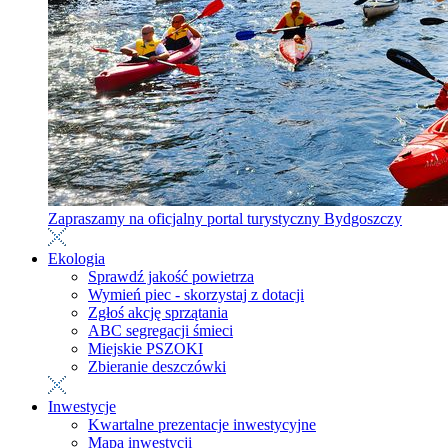
Zapraszamy na oficjalny portal turystyczny Bydgoszczy
Ekologia
Sprawdź jakość powietrza
Wymień piec - skorzystaj z dotacji
Zgłoś akcję sprzątania
ABC segregacji śmieci
Miejskie PSZOKI
Zbieranie deszczówki
Inwestycje
Kwartalne prezentacje inwestycyjne
Mapa inwestycji