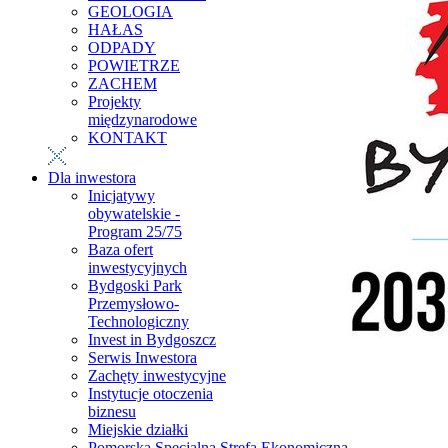
GEOLOGIA
HAŁAS
ODPADY
POWIETRZE
ZACHEM
Projekty
międzynarodowe
KONTAKT
Dla inwestora
Inicjatywy
obywatelskie -
Program 25/75
Baza ofert
inwestycyjnych
Bydgoski Park
Przemysłowo-
Technologiczny
Invest in Bydgoszcz
Serwis Inwestora
Zachęty inwestycyjne
Instytucje otoczenia
biznesu
Miejskie działki
Pomorska Specjalna Strefa Ekonomiczna