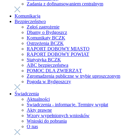
Zadania z dofinansowaniem centralnym
Komunikacja
Bezpieczeństwo
Zgłoś zagrożenie
Dbamy o Bydgoszcz
Komunikaty BCZK
Ostrzeżenia BCZK
RAPORT DOBOWY MIASTO
RAPORT DOBOWY POWIAT
Statystyka BCZK
ABC bezpieczeństwa
POMOC DLA ZWIERZĄT
Zgromadzenia publiczne w trybie uproszczonym
Pogoda w Bydgoszczy
Świadczenia
Aktualności
Świadczenia - informacje. Terminy wypłat
Akty prawne
Wzory wypełnionych wniosków
Wnioski do pobrania
O nas