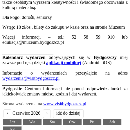
także osobistym wyrazem kreatywności i świadomego obcowania z
kulturą materialną.
Dla kogo: dorośli, seniorzy
Wstęp: 18 zł/os., bilety do zakupu w kasie oraz na stronie Muzeum
Więcej informacji – tel.: 52 58 59 910 lub
edukacja@muzeum.bydgoszcz.pl
______________________
Kalendarz wydarzeń
odbywających się w
Bydgoszczy
miej
zawsze pod ręką dzięki
aplikacji mobilnej
(Android i iOS).
______________________
Informacje o wydarzeniach przesyłajcie na adres
wydarzenia@visitbydgoszcz.pl
______________________
Bydgoskie Centrum Informacji nie ponosi odpowiedzialności za
jakiekolwiek zmiany miejsc, godzin i dat wydarzeń.
Strona wydarzenia na
www.visitbydgoszcz.pl
‹
Czerwiec 2026
›
idź do dzisiaj
Pon
Wto
Śro
Czw
Pią
Sob
Nie