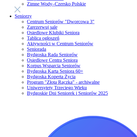
Zimne Wody–Czersko Polskie
Seniorzy
Centrum Seniorów "Dworcowa 3"
Zarezerwuj salę
Osiedlowe Klubiki Seniora
Tablica ogłoszeń
Aktywności w Centrum Seniorów
Seniorada
Bydgoska Rada Seniorów
Osiedlowe Centra Seniora
Korpus Wsparcia Seniorów
Bydgoska Karta Seniora 60+
Bydgoska Koperta Życia
Program "Złota Rączka" - archiwalne
Uniwersytety Trzeciego Wieku
Bydgoskie Dni Seniorek i Seniorów 2025