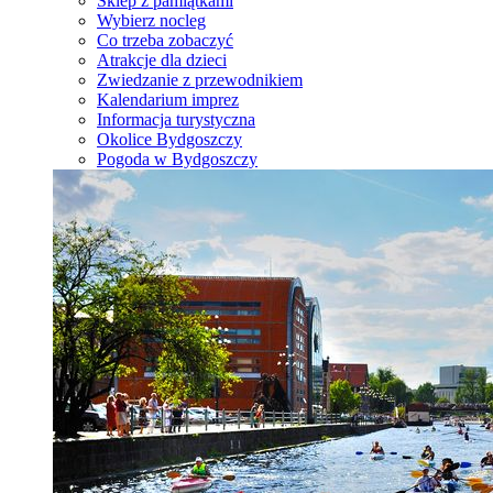
Sklep z pamiątkami
Wybierz nocleg
Co trzeba zobaczyć
Atrakcje dla dzieci
Zwiedzanie z przewodnikiem
Kalendarium imprez
Informacja turystyczna
Okolice Bydgoszczy
Pogoda w Bydgoszczy