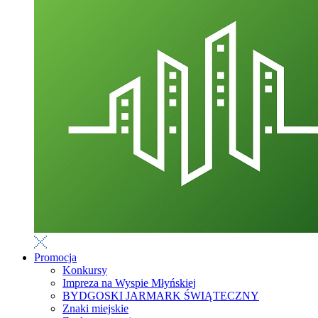
Promocja
Konkursy
Impreza na Wyspie Młyńskiej
BYDGOSKI JARMARK ŚWIĄTECZNY
Znaki miejskie