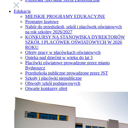
Edukacja
MIEJSKIE PROGRAMY EDUKACYJNE
Programy krajowe
Nabór do przedszkoli, szkół i placówek oświatowych
na rok szkolny 2026/2027
KONKURSY NA STANOWISKA DYREKTORÓW
SZKÓŁ I PLACÓWEK OŚWIATOWYCH W 2026
ROKU
Oferty pracy w placówkach oświatowych
Opieka nad dziećmi w wieku do lat 3
Placówki oświatowe prowadzone przez miasto
Bydgoszcz
Przedszkola publiczne prowadzone przez JST
Szkoły i placówki niepubliczne
Obwody szkół podstawowych
Otwarte konkursy ofert