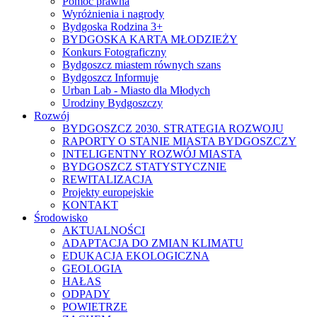
Pomoc prawna
Wyróżnienia i nagrody
Bydgoska Rodzina 3+
BYDGOSKA KARTA MŁODZIEŻY
Konkurs Fotograficzny
Bydgoszcz miastem równych szans
Bydgoszcz Informuje
Urban Lab - Miasto dla Młodych
Urodziny Bydgoszczy
Rozwój
BYDGOSZCZ 2030. STRATEGIA ROZWOJU
RAPORTY O STANIE MIASTA BYDGOSZCZY
INTELIGENTNY ROZWÓJ MIASTA
BYDGOSZCZ STATYSTYCZNIE
REWITALIZACJA
Projekty europejskie
KONTAKT
Środowisko
AKTUALNOŚCI
ADAPTACJA DO ZMIAN KLIMATU
EDUKACJA EKOLOGICZNA
GEOLOGIA
HAŁAS
ODPADY
POWIETRZE