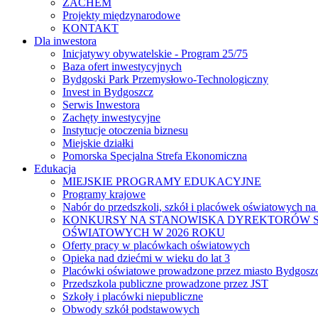
ZACHEM
Projekty międzynarodowe
KONTAKT
Dla inwestora
Inicjatywy obywatelskie - Program 25/75
Baza ofert inwestycyjnych
Bydgoski Park Przemysłowo-Technologiczny
Invest in Bydgoszcz
Serwis Inwestora
Zachęty inwestycyjne
Instytucje otoczenia biznesu
Miejskie działki
Pomorska Specjalna Strefa Ekonomiczna
Edukacja
MIEJSKIE PROGRAMY EDUKACYJNE
Programy krajowe
Nabór do przedszkoli, szkół i placówek oświatowych na
KONKURSY NA STANOWISKA DYREKTORÓW S
OŚWIATOWYCH W 2026 ROKU
Oferty pracy w placówkach oświatowych
Opieka nad dziećmi w wieku do lat 3
Placówki oświatowe prowadzone przez miasto Bydgosz
Przedszkola publiczne prowadzone przez JST
Szkoły i placówki niepubliczne
Obwody szkół podstawowych