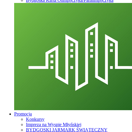
Bydgoska Karta Olimpijczyka/Paralimpijczyka
Promocja
Konkursy
Impreza na Wyspie Młyńskiej
BYDGOSKI JARMARK ŚWIĄTECZNY