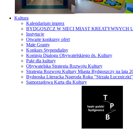
Kultura
Kalendarium imprez
BYDGOSZCZ W SIECI MIAST KREATYWNYCH 
Instytucje
Otwarte konkursy ofert
Małe Granty
Konkurs Stypendialny
Komisja Dialogu Obywatelskiego ds. Kultury
Pakt dla kultury
Obywatelska Strategia Rozwoju Kultury
Strategia Rozwoju Kultury Miasta Bydgoszczy na lata 
Bydgoska Literacka Nagroda Roku "Strzała Łuczniczki"
Samorządowa Karta dla Kultury