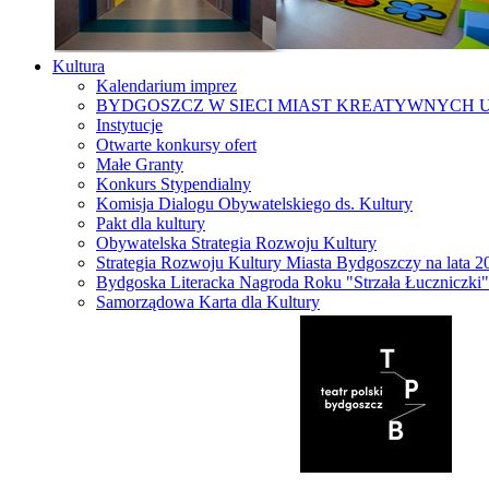
Kultura
Kalendarium imprez
BYDGOSZCZ W SIECI MIAST KREATYWNYCH 
Instytucje
Otwarte konkursy ofert
Małe Granty
Konkurs Stypendialny
Komisja Dialogu Obywatelskiego ds. Kultury
Pakt dla kultury
Obywatelska Strategia Rozwoju Kultury
Strategia Rozwoju Kultury Miasta Bydgoszczy na lata 
Bydgoska Literacka Nagroda Roku "Strzała Łuczniczki"
Samorządowa Karta dla Kultury