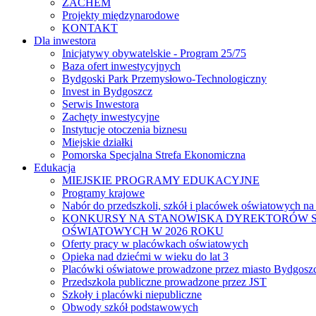
ZACHEM
Projekty międzynarodowe
KONTAKT
Dla inwestora
Inicjatywy obywatelskie - Program 25/75
Baza ofert inwestycyjnych
Bydgoski Park Przemysłowo-Technologiczny
Invest in Bydgoszcz
Serwis Inwestora
Zachęty inwestycyjne
Instytucje otoczenia biznesu
Miejskie działki
Pomorska Specjalna Strefa Ekonomiczna
Edukacja
MIEJSKIE PROGRAMY EDUKACYJNE
Programy krajowe
Nabór do przedszkoli, szkół i placówek oświatowych na
KONKURSY NA STANOWISKA DYREKTORÓW S
OŚWIATOWYCH W 2026 ROKU
Oferty pracy w placówkach oświatowych
Opieka nad dziećmi w wieku do lat 3
Placówki oświatowe prowadzone przez miasto Bydgosz
Przedszkola publiczne prowadzone przez JST
Szkoły i placówki niepubliczne
Obwody szkół podstawowych