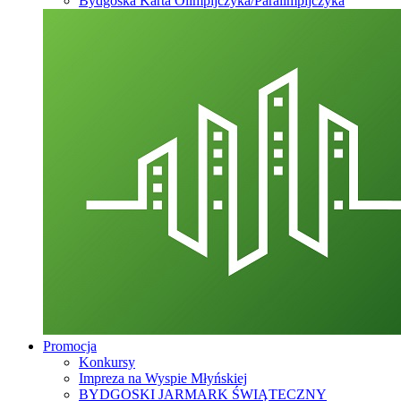
Bydgoska Karta Olimpijczyka/Paralimpijczyka
Promocja
Konkursy
Impreza na Wyspie Młyńskiej
BYDGOSKI JARMARK ŚWIĄTECZNY