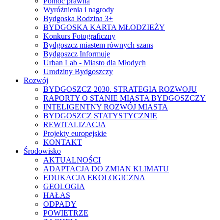
Pomoc prawna
Wyróżnienia i nagrody
Bydgoska Rodzina 3+
BYDGOSKA KARTA MŁODZIEŻY
Konkurs Fotograficzny
Bydgoszcz miastem równych szans
Bydgoszcz Informuje
Urban Lab - Miasto dla Młodych
Urodziny Bydgoszczy
Rozwój
BYDGOSZCZ 2030. STRATEGIA ROZWOJU
RAPORTY O STANIE MIASTA BYDGOSZCZY
INTELIGENTNY ROZWÓJ MIASTA
BYDGOSZCZ STATYSTYCZNIE
REWITALIZACJA
Projekty europejskie
KONTAKT
Środowisko
AKTUALNOŚCI
ADAPTACJA DO ZMIAN KLIMATU
EDUKACJA EKOLOGICZNA
GEOLOGIA
HAŁAS
ODPADY
POWIETRZE