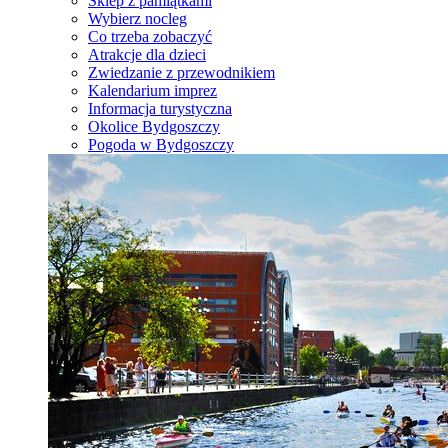
Sklep z pamiątkami
Wybierz nocleg
Co trzeba zobaczyć
Atrakcje dla dzieci
Zwiedzanie z przewodnikiem
Kalendarium imprez
Informacja turystyczna
Okolice Bydgoszczy
Pogoda w Bydgoszczy