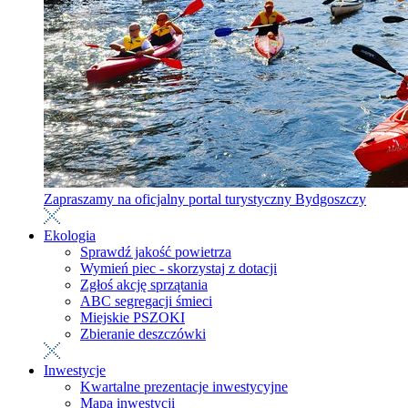
Zapraszamy na oficjalny portal turystyczny Bydgoszczy
Ekologia
Sprawdź jakość powietrza
Wymień piec - skorzystaj z dotacji
Zgłoś akcję sprzątania
ABC segregacji śmieci
Miejskie PSZOKI
Zbieranie deszczówki
Inwestycje
Kwartalne prezentacje inwestycyjne
Mapa inwestycji