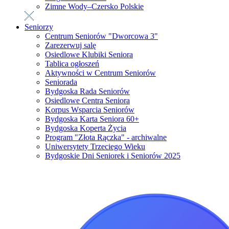
Zimne Wody–Czersko Polskie
Seniorzy
Centrum Seniorów "Dworcowa 3"
Zarezerwuj salę
Osiedlowe Klubiki Seniora
Tablica ogłoszeń
Aktywności w Centrum Seniorów
Seniorada
Bydgoska Rada Seniorów
Osiedlowe Centra Seniora
Korpus Wsparcia Seniorów
Bydgoska Karta Seniora 60+
Bydgoska Koperta Życia
Program "Złota Rączka" - archiwalne
Uniwersytety Trzeciego Wieku
Bydgoskie Dni Seniorek i Seniorów 2025