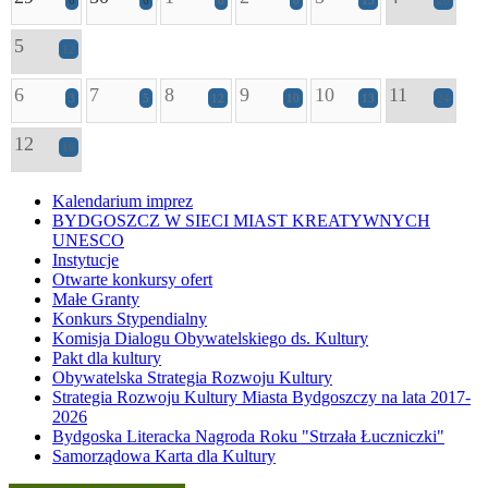
5
12
6
7
8
9
10
11
3
5
12
10
13
24
12
16
Kalendarium imprez
BYDGOSZCZ W SIECI MIAST KREATYWNYCH
UNESCO
Instytucje
Otwarte konkursy ofert
Małe Granty
Konkurs Stypendialny
Komisja Dialogu Obywatelskiego ds. Kultury
Pakt dla kultury
Obywatelska Strategia Rozwoju Kultury
Strategia Rozwoju Kultury Miasta Bydgoszczy na lata 2017-
2026
Bydgoska Literacka Nagroda Roku "Strzała Łuczniczki"
Samorządowa Karta dla Kultury