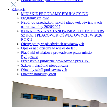
Edukacja
MIEJSKIE PROGRAMY EDUKACYJNE
Programy krajowe
Nabór do przedszkoli, szkół i placówek oświatowych
na rok szkolny 2026/2027
KONKURSY NA STANOWISKA DYREKTORÓW
SZKÓŁ I PLACÓWEK OŚWIATOWYCH W 2026
ROKU
Oferty pracy w placówkach oświatowych
Opieka nad dziećmi w wieku do lat 3
Placówki oświatowe prowadzone przez miasto
Bydgoszcz
Przedszkola publiczne prowadzone przez JST
Szkoły i placówki niepubliczne
Obwody szkół podstawowych
Otwarte konkursy ofert