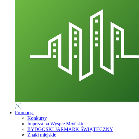
Promocja
Konkursy
Impreza na Wyspie Młyńskiej
BYDGOSKI JARMARK ŚWIĄTECZNY
Znaki miejskie