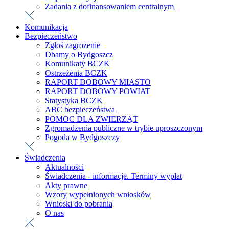
Zadania z dofinansowaniem centralnym
Komunikacja
Bezpieczeństwo
Zgłoś zagrożenie
Dbamy o Bydgoszcz
Komunikaty BCZK
Ostrzeżenia BCZK
RAPORT DOBOWY MIASTO
RAPORT DOBOWY POWIAT
Statystyka BCZK
ABC bezpieczeństwa
POMOC DLA ZWIERZĄT
Zgromadzenia publiczne w trybie uproszczonym
Pogoda w Bydgoszczy
Świadczenia
Aktualności
Świadczenia - informacje. Terminy wypłat
Akty prawne
Wzory wypełnionych wniosków
Wnioski do pobrania
O nas