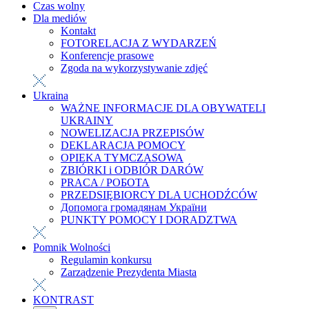
Czas wolny
Dla mediów
Kontakt
FOTORELACJA Z WYDARZEŃ
Konferencje prasowe
Zgoda na wykorzystywanie zdjęć
Ukraina
WAŻNE INFORMACJE DLA OBYWATELI
UKRAINY
NOWELIZACJA PRZEPISÓW
DEKLARACJA POMOCY
OPIEKA TYMCZASOWA
ZBIÓRKI i ODBIÓR DARÓW
PRACA / РОБОТА
PRZEDSIĘBIORCY DLA UCHODŹCÓW
Допомога громадянам України
PUNKTY POMOCY I DORADZTWA
Pomnik Wolności
Regulamin konkursu
Zarządzenie Prezydenta Miasta
KONTRAST