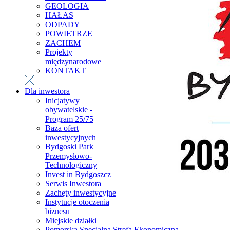
GEOLOGIA
HAŁAS
ODPADY
POWIETRZE
ZACHEM
Projekty
międzynarodowe
KONTAKT
Dla inwestora
Inicjatywy
obywatelskie -
Program 25/75
Baza ofert
inwestycyjnych
Bydgoski Park
Przemysłowo-
Technologiczny
Invest in Bydgoszcz
Serwis Inwestora
Zachęty inwestycyjne
Instytucje otoczenia
biznesu
Miejskie działki
Pomorska Specjalna Strefa Ekonomiczna