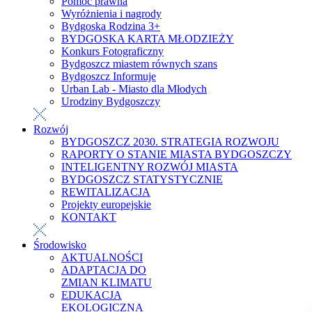
Pomoc prawna
Wyróżnienia i nagrody
Bydgoska Rodzina 3+
BYDGOSKA KARTA MŁODZIEŻY
Konkurs Fotograficzny
Bydgoszcz miastem równych szans
Bydgoszcz Informuje
Urban Lab - Miasto dla Młodych
Urodziny Bydgoszczy
Rozwój
BYDGOSZCZ 2030. STRATEGIA ROZWOJU
RAPORTY O STANIE MIASTA BYDGOSZCZY
INTELIGENTNY ROZWÓJ MIASTA
BYDGOSZCZ STATYSTYCZNIE
REWITALIZACJA
Projekty europejskie
KONTAKT
Środowisko
AKTUALNOŚCI
ADAPTACJA DO
ZMIAN KLIMATU
EDUKACJA
EKOLOGICZNA