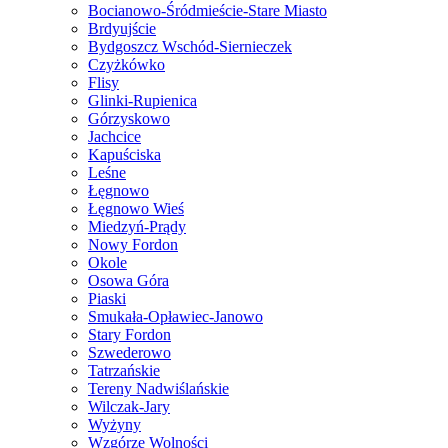
Bocianowo-Śródmieście-Stare Miasto
Brdyujście
Bydgoszcz Wschód-Siernieczek
Czyżkówko
Flisy
Glinki-Rupienica
Górzyskowo
Jachcice
Kapuściska
Leśne
Łęgnowo
Łęgnowo Wieś
Miedzyń-Prądy
Nowy Fordon
Okole
Osowa Góra
Piaski
Smukała-Opławiec-Janowo
Stary Fordon
Szwederowo
Tatrzańskie
Tereny Nadwiślańskie
Wilczak-Jary
Wyżyny
Wzgórze Wolności