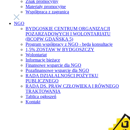
Znak promocyjny
Materiały promocyjne
Współpraca z zagranicą
NGO
BYDGOSKIE CENTRUM ORGANIZACJI
POZARZĄDOWYCH I WOLONTARIATU
(BCOPW GDAŃSKA 5)
Program współpracy z NGO - będą konsultacje
1,5% ZOSTAW W BYDGOSZCZY
Wolontariat
Informacje bieżące
Finansowe wsparcie dla NGO
Pozafinansowe wsparcie dla NGO
RADA DZIAŁALNOŚCI POŻYTKU
PUBLICZNEGO
RADA DS. PRAW CZŁOWIEKA I RÓWNEGO
TRAKTOWANIA
Tablica ogłoszeń
Kontakt