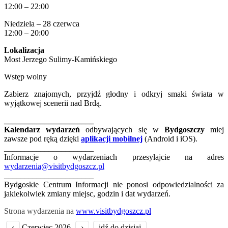
12:00 – 22:00
Niedziela – 28 czerwca
12:00 – 20:00
Lokalizacja
Most Jerzego Sulimy-Kamińskiego
Wstęp wolny
Zabierz znajomych, przyjdź głodny i odkryj smaki świata w
wyjątkowej scenerii nad Brdą.
______________________
Kalendarz wydarzeń
odbywających się w
Bydgoszczy
miej
zawsze pod ręką dzięki
aplikacji mobilnej
(Android i iOS).
______________________
Informacje o wydarzeniach przesyłajcie na adres
wydarzenia@visitbydgoszcz.pl
______________________
Bydgoskie Centrum Informacji nie ponosi odpowiedzialności za
jakiekolwiek zmiany miejsc, godzin i dat wydarzeń.
Strona wydarzenia na
www.visitbydgoszcz.pl
‹
Czerwiec 2026
›
idź do dzisiaj