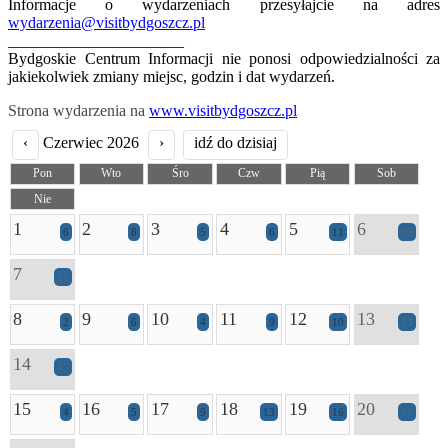
Informacje o wydarzeniach przesyłajcie na adres
wydarzenia@visitbydgoszcz.pl
______________________
Bydgoskie Centrum Informacji nie ponosi odpowiedzialności za
jakiekolwiek zmiany miejsc, godzin i dat wydarzeń.
Strona wydarzenia na
www.visitbydgoszcz.pl
‹
Czerwiec 2026
›
idź do dzisiaj
Pon
Wto
Śro
Czw
Pią
Sob
Nie
1
2
3
4
5
6
6
8
5
6
11
29
7
21
8
9
10
11
12
13
2
6
4
9
10
33
14
17
15
16
17
18
19
20
4
5
9
13
16
31