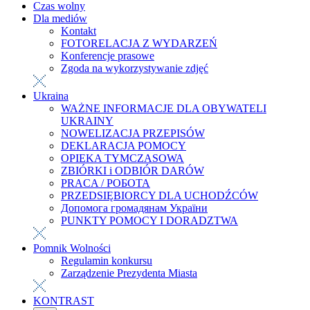
Czas wolny
Dla mediów
Kontakt
FOTORELACJA Z WYDARZEŃ
Konferencje prasowe
Zgoda na wykorzystywanie zdjęć
Ukraina
WAŻNE INFORMACJE DLA OBYWATELI
UKRAINY
NOWELIZACJA PRZEPISÓW
DEKLARACJA POMOCY
OPIEKA TYMCZASOWA
ZBIÓRKI i ODBIÓR DARÓW
PRACA / РОБОТА
PRZEDSIĘBIORCY DLA UCHODŹCÓW
Допомога громадянам України
PUNKTY POMOCY I DORADZTWA
Pomnik Wolności
Regulamin konkursu
Zarządzenie Prezydenta Miasta
KONTRAST