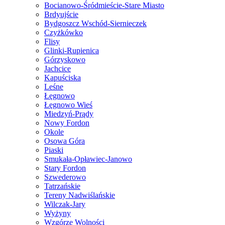
Bocianowo-Śródmieście-Stare Miasto
Brdyujście
Bydgoszcz Wschód-Siernieczek
Czyżkówko
Flisy
Glinki-Rupienica
Górzyskowo
Jachcice
Kapuściska
Leśne
Łęgnowo
Łęgnowo Wieś
Miedzyń-Prądy
Nowy Fordon
Okole
Osowa Góra
Piaski
Smukała-Opławiec-Janowo
Stary Fordon
Szwederowo
Tatrzańskie
Tereny Nadwiślańskie
Wilczak-Jary
Wyżyny
Wzgórze Wolności