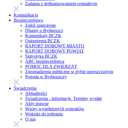
Zadania z dofinansowaniem centralnym
Komunikacja
Bezpieczeństwo
Zgłoś zagrożenie
Dbamy o Bydgoszcz
Komunikaty BCZK
Ostrzeżenia BCZK
RAPORT DOBOWY MIASTO
RAPORT DOBOWY POWIAT
Statystyka BCZK
ABC bezpieczeństwa
POMOC DLA ZWIERZĄT
Zgromadzenia publiczne w trybie uproszczonym
Pogoda w Bydgoszczy
Świadczenia
Aktualności
Świadczenia - informacje. Terminy wypłat
Akty prawne
Wzory wypełnionych wniosków
Wnioski do pobrania
O nas