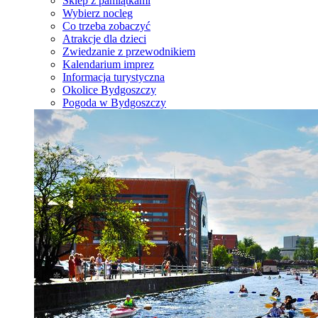
Sklep z pamiątkami
Wybierz nocleg
Co trzeba zobaczyć
Atrakcje dla dzieci
Zwiedzanie z przewodnikiem
Kalendarium imprez
Informacja turystyczna
Okolice Bydgoszczy
Pogoda w Bydgoszczy