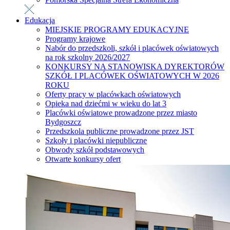
Edukacja
MIEJSKIE PROGRAMY EDUKACYJNE
Programy krajowe
Nabór do przedszkoli, szkół i placówek oświatowych
na rok szkolny 2026/2027
KONKURSY NA STANOWISKA DYREKTORÓW
SZKÓŁ I PLACÓWEK OŚWIATOWYCH W 2026
ROKU
Oferty pracy w placówkach oświatowych
Opieka nad dziećmi w wieku do lat 3
Placówki oświatowe prowadzone przez miasto
Bydgoszcz
Przedszkola publiczne prowadzone przez JST
Szkoły i placówki niepubliczne
Obwody szkół podstawowych
Otwarte konkursy ofert