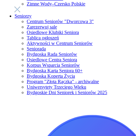
Zimne Wody–Czersko Polskie
Seniorzy
Centrum Seniorów "Dworcowa 3"
Zarezerwuj salę
Osiedlowe Klubiki Seniora
Tablica ogłoszeń
Aktywności w Centrum Seniorów
Seniorada
Bydgoska Rada Seniorów
Osiedlowe Centra Seniora
Korpus Wsparcia Seniorów
Bydgoska Karta Seniora 60+
Bydgoska Koperta Życia
Program "Złota Rączka" - archiwalne
Uniwersytety Trzeciego Wieku
Bydgoskie Dni Seniorek i Seniorów 2025