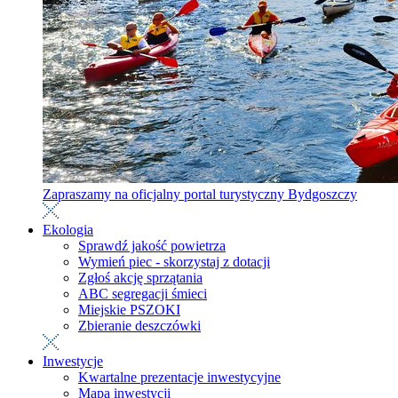
Zapraszamy na oficjalny portal turystyczny Bydgoszczy
Ekologia
Sprawdź jakość powietrza
Wymień piec - skorzystaj z dotacji
Zgłoś akcję sprzątania
ABC segregacji śmieci
Miejskie PSZOKI
Zbieranie deszczówki
Inwestycje
Kwartalne prezentacje inwestycyjne
Mapa inwestycji