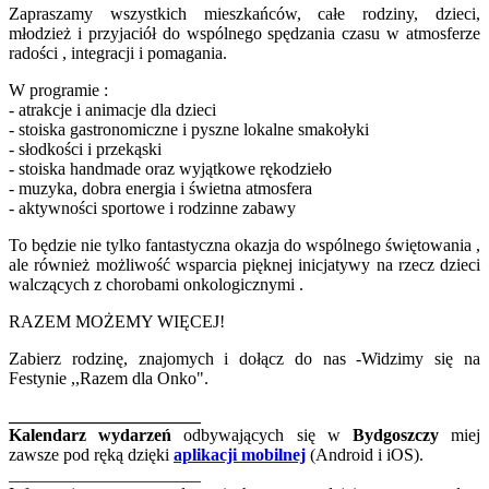
Zapraszamy wszystkich mieszkańców, całe rodziny, dzieci,
młodzież i przyjaciół do wspólnego spędzania czasu w atmosferze
radości , integracji i pomagania.
W programie :
- atrakcje i animacje dla dzieci
- stoiska gastronomiczne i pyszne lokalne smakołyki
- słodkości i przekąski
- stoiska handmade oraz wyjątkowe rękodzieło
- muzyka, dobra energia i świetna atmosfera
- aktywności sportowe i rodzinne zabawy
To będzie nie tylko fantastyczna okazja do wspólnego świętowania ,
ale również możliwość wsparcia pięknej inicjatywy na rzecz dzieci
walczących z chorobami onkologicznymi .
RAZEM MOŻEMY WIĘCEJ!
Zabierz rodzinę, znajomych i dołącz do nas -Widzimy się na
Festynie ,,Razem dla Onko".
______________________
Kalendarz wydarzeń
odbywających się w
Bydgoszczy
miej
zawsze pod ręką dzięki
aplikacji mobilnej
(Android i iOS).
______________________