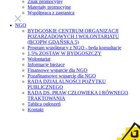
Znak promocyjny
Materiały promocyjne
Współpraca z zagranicą
NGO
BYDGOSKIE CENTRUM ORGANIZACJI
POZARZĄDOWYCH I WOLONTARIATU
(BCOPW GDAŃSKA 5)
Program współpracy z NGO - będą konsultacje
1,5% ZOSTAW W BYDGOSZCZY
Wolontariat
Informacje bieżące
Finansowe wsparcie dla NGO
Pozafinansowe wsparcie dla NGO
RADA DZIAŁALNOŚCI POŻYTKU
PUBLICZNEGO
RADA DS. PRAW CZŁOWIEKA I RÓWNEGO
TRAKTOWANIA
Tablica ogłoszeń
Kontakt