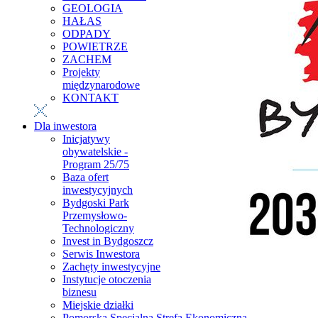
GEOLOGIA
HAŁAS
ODPADY
POWIETRZE
ZACHEM
Projekty
międzynarodowe
KONTAKT
Dla inwestora
Inicjatywy
obywatelskie -
Program 25/75
Baza ofert
inwestycyjnych
Bydgoski Park
Przemysłowo-
Technologiczny
Invest in Bydgoszcz
Serwis Inwestora
Zachęty inwestycyjne
Instytucje otoczenia
biznesu
Miejskie działki
Pomorska Specjalna Strefa Ekonomiczna