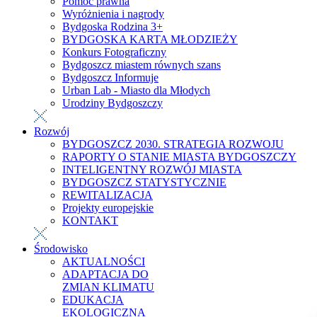
Pomoc prawna
Wyróżnienia i nagrody
Bydgoska Rodzina 3+
BYDGOSKA KARTA MŁODZIEŻY
Konkurs Fotograficzny
Bydgoszcz miastem równych szans
Bydgoszcz Informuje
Urban Lab - Miasto dla Młodych
Urodziny Bydgoszczy
Rozwój
BYDGOSZCZ 2030. STRATEGIA ROZWOJU
RAPORTY O STANIE MIASTA BYDGOSZCZY
INTELIGENTNY ROZWÓJ MIASTA
BYDGOSZCZ STATYSTYCZNIE
REWITALIZACJA
Projekty europejskie
KONTAKT
Środowisko
AKTUALNOŚCI
ADAPTACJA DO
ZMIAN KLIMATU
EDUKACJA
EKOLOGICZNA