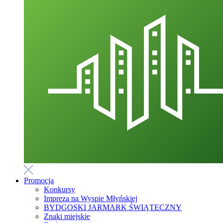
Promocja
Konkursy
Impreza na Wyspie Młyńskiej
BYDGOSKI JARMARK ŚWIĄTECZNY
Znaki miejskie