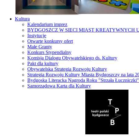
Kultura
Kalendarium imprez
BYDGOSZCZ W SIECI MIAST KREATYWNYCH 
Instytucje
Otwarte konkursy ofert
Małe Granty
Konkurs Stypendialny
Komisja Dialogu Obywatelskiego ds. Kultury
Pakt dla kultury
Obywatelska Strategia Rozwoju Kultury
Strategia Rozwoju Kultury Miasta Bydgoszczy na lata 
Bydgoska Literacka Nagroda Roku "Strzała Łuczniczki"
Samorządowa Karta dla Kultury