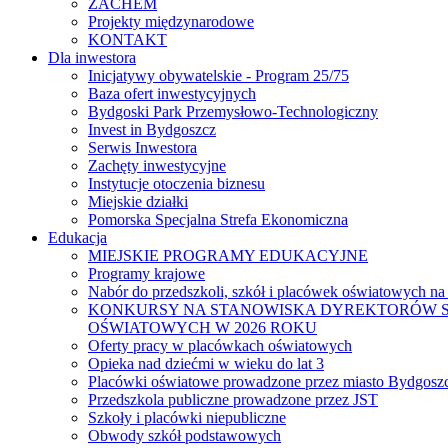
ZACHEM
Projekty międzynarodowe
KONTAKT
Dla inwestora
Inicjatywy obywatelskie - Program 25/75
Baza ofert inwestycyjnych
Bydgoski Park Przemysłowo-Technologiczny
Invest in Bydgoszcz
Serwis Inwestora
Zachęty inwestycyjne
Instytucje otoczenia biznesu
Miejskie działki
Pomorska Specjalna Strefa Ekonomiczna
Edukacja
MIEJSKIE PROGRAMY EDUKACYJNE
Programy krajowe
Nabór do przedszkoli, szkół i placówek oświatowych na
KONKURSY NA STANOWISKA DYREKTORÓW S
OŚWIATOWYCH W 2026 ROKU
Oferty pracy w placówkach oświatowych
Opieka nad dziećmi w wieku do lat 3
Placówki oświatowe prowadzone przez miasto Bydgosz
Przedszkola publiczne prowadzone przez JST
Szkoły i placówki niepubliczne
Obwody szkół podstawowych