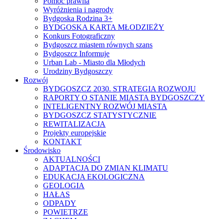
Pomoc prawna
Wyróżnienia i nagrody
Bydgoska Rodzina 3+
BYDGOSKA KARTA MŁODZIEŻY
Konkurs Fotograficzny
Bydgoszcz miastem równych szans
Bydgoszcz Informuje
Urban Lab - Miasto dla Młodych
Urodziny Bydgoszczy
Rozwój
BYDGOSZCZ 2030. STRATEGIA ROZWOJU
RAPORTY O STANIE MIASTA BYDGOSZCZY
INTELIGENTNY ROZWÓJ MIASTA
BYDGOSZCZ STATYSTYCZNIE
REWITALIZACJA
Projekty europejskie
KONTAKT
Środowisko
AKTUALNOŚCI
ADAPTACJA DO ZMIAN KLIMATU
EDUKACJA EKOLOGICZNA
GEOLOGIA
HAŁAS
ODPADY
POWIETRZE