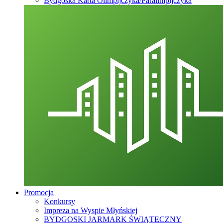
Bydgoska Karta Olimpijczyka/Paralimpijczyka
Promocja
Konkursy
Impreza na Wyspie Młyńskiej
BYDGOSKI JARMARK ŚWIĄTECZNY